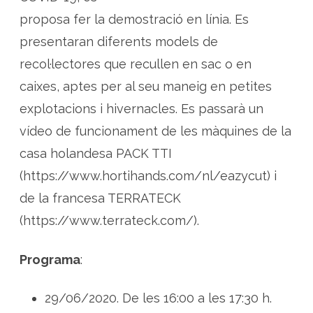
d
e
proposa fer la demostració en línia. Es
p
l
presentaran diferents models de
a
n
recol·lectores que recullen en sac o en
t
e
s
caixes, aptes per al seu maneig en petites
a
r
explotacions i hivernacles. Es passarà un
o
m
vídeo de funcionament de les màquines de la
à
t
i
casa holandesa PACK TTI
q
u
(https://www.hortihands.com/nl/eazycut) i
e
s
de la francesa TERRATECK
(https://www.terrateck.com/).
Programa
:
29/06/2020. De les 16:00 a les 17:30 h.