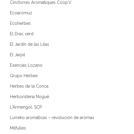
Cinctorres Aromàtiques Coop.V.
Ecoaromuz
Ecoherbes
El Drac verd
El Jardín de las Lilas
El Jarpil
Esencias Lozano
Grupo Herbex
Herbes de la Conca
Herboristeria Nogué
L'Armengol, SCP
Lurreko aromáticas – revolución de aromas
Milfulles