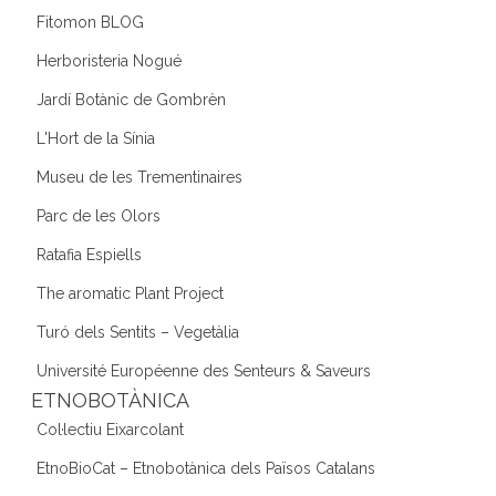
Fitomon BLOG
Herboristeria Nogué
Jardí Botànic de Gombrèn
L'Hort de la Sínia
Museu de les Trementinaires
Parc de les Olors
Ratafia Espiells
The aromatic Plant Project
Turó dels Sentits – Vegetàlia
Université Européenne des Senteurs & Saveurs
ETNOBOTÀNICA
Col·lectiu Eixarcolant
EtnoBioCat – Etnobotànica dels Països Catalans