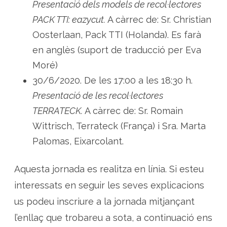
Presentació dels models de recol·lectores
PACK TTI: eazycut.
A càrrec de: Sr. Christian
Oosterlaan, Pack TTI (Holanda). Es farà
en anglès (suport de traducció per Eva
Moré)
30/6/2020. De les 17:00 a les 18:30 h.
Presentació de les recol·lectores
TERRATECK.
A càrrec de: Sr. Romain
Wittrisch, Terrateck (França) i Sra. Marta
Palomas, Eixarcolant.
Aquesta jornada es realitza en línia. Si esteu
interessats en seguir les seves explicacions
us podeu inscriure a la jornada mitjançant
l’enllaç que trobareu a sota, a continuació ens