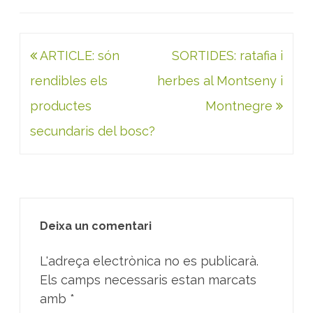
Navegació
ARTICLE: són
SORTIDES: ratafia i
d'entrades
rendibles els
herbes al Montseny i
productes
Montnegre
secundaris del bosc?
Deixa un comentari
L'adreça electrònica no es publicarà.
Els camps necessaris estan marcats
amb
*