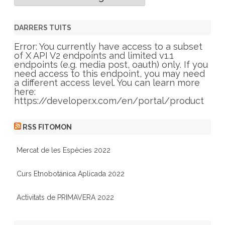
a
t
e
g
DARRERS TUITS
o
r
Error: You currently have access to a subset
i
of X API V2 endpoints and limited v1.1
e
endpoints (e.g. media post, oauth) only. If you
s
need access to this endpoint, you may need
a different access level. You can learn more
here:
https://developer.x.com/en/portal/product
RSS FITOMON
Mercat de les Espècies 2022
Curs Etnobotánica Aplicada 2022
Activitats de PRIMAVERA 2022