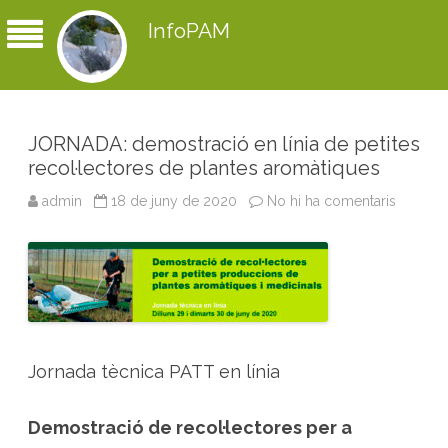
InfoPAM
JORNADA: demostració en línia de petites
recol·lectores de plantes aromàtiques
admin
18 de juny de 2020
No hi ha comentaris
a
J
O
R
N
A
D
A
:
d
e
m
Jornada tècnica PATT en línia
o
s
t
r
Demostració de recol·lectores per a
a
c