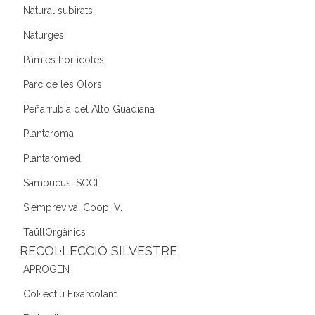
Natural subirats
Naturges
Pàmies hortícoles
Parc de les Olors
Peñarrubia del Alto Guadiana
Plantaroma
Plantaromed
Sambucus, SCCL
Siempreviva, Coop. V.
TaüllOrgànics
RECOL·LECCIÓ SILVESTRE
APROGEN
Col·lectiu Eixarcolant