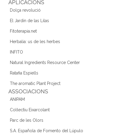
k
APLICACIONS
Dolça revolució
El Jardín de las Lilas
Fitoterapia.net
Herbalia: us de les herbes
INFITO
Natural Ingredients Resource Center
Ratafia Espiells
The aromatic Plant Project
ASSOCIACIONS
ANIPAM
Col·lectiu Eixarcolant
Parc de les Olors
S.A. Española de Fomento del Lúpulo