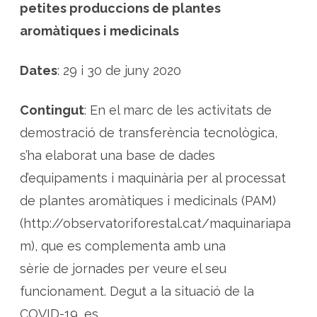
i
petites produccions de plantes
ó
e
aromàtiques i medicinals
n
l
í
n
Dates
: 29 i 30 de juny 2020
i
a
d
e
Contingut
: En el marc de les activitats de
p
e
demostració de transferència tecnològica,
t
i
t
s’ha elaborat una base de dades
e
s
d’equipaments i maquinària per al processat
r
e
de plantes aromàtiques i medicinals (PAM)
c
o
(http://observatoriforestal.cat/maquinariapa
l
·
l
m), que es complementa amb una
e
c
sèrie de jornades per veure el seu
t
o
funcionament. Degut a la situació de la
r
e
s
COVID-19, es