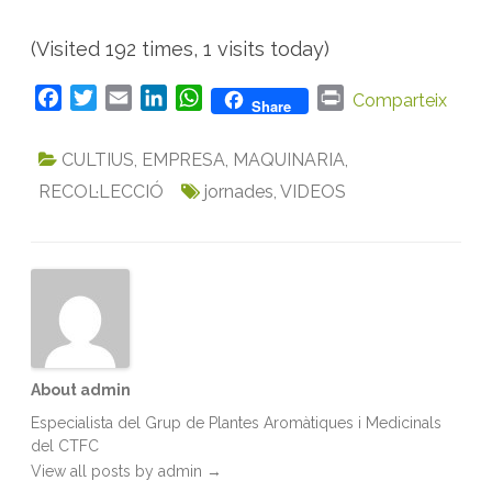
(Visited 192 times, 1 visits today)
F
T
E
L
W
P
Comparteix
Share
a
w
m
i
h
r
c
i
a
n
a
i
CULTIUS
,
EMPRESA
,
MAQUINARIA
,
e
t
i
k
t
n
RECOL·LECCIÓ
jornades
,
VIDEOS
b
t
l
e
s
t
o
e
d
A
o
r
I
p
k
n
p
About admin
Especialista del Grup de Plantes Aromàtiques i Medicinals
del CTFC
View all posts by admin
→