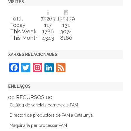
VISITES
Total
75263
135439
Today
117
131
This Week
1786
3074
This Month
4343
8160
XARXES RELACIONADES:
F
T
In
Li
F
a
w
st
n
e
c
itt
a
k
e
ENLLAÇOS
e
er
gr
e
d
00 RECURSOS 00
b
a
dI
Catàleg de varietats comercials PAM
o
m
n
Directori de productors de PAM a Catalunya
o
Maquinària per processar PAM