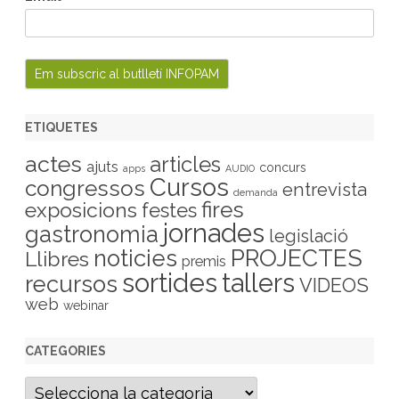
ETIQUETES
actes
articles
ajuts
concurs
apps
AUDIO
Cursos
congressos
entrevista
demanda
fires
exposicions
festes
jornades
gastronomia
legislació
PROJECTES
noticies
Llibres
premis
sortides
tallers
recursos
VIDEOS
web
webinar
CATEGORIES
C