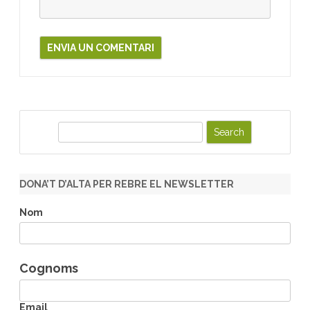
S
e
a
r
DONA’T D’ALTA PER REBRE EL NEWSLETTER
c
h
Nom
Cognoms
Email