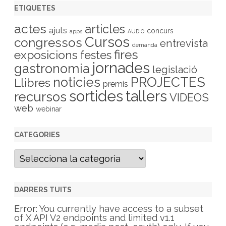
ETIQUETES
actes
articles
ajuts
concurs
apps
AUDIO
Cursos
congressos
entrevista
demanda
fires
exposicions
festes
jornades
gastronomia
legislació
PROJECTES
noticies
Llibres
premis
sortides
tallers
recursos
VIDEOS
web
webinar
CATEGORIES
C
a
t
e
g
DARRERS TUITS
o
r
Error: You currently have access to a subset
i
of X API V2 endpoints and limited v1.1