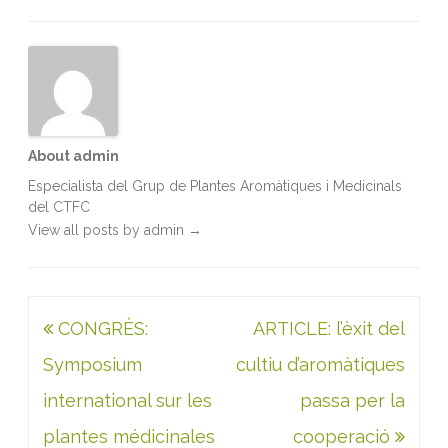
o
e
d
A
o
r
I
p
k
n
p
About admin
Especialista del Grup de Plantes Aromàtiques i Medicinals
del CTFC
View all posts by admin
→
Navegació
CONGRÈS:
ARTICLE: l’èxit del
d'entrades
Symposium
cultiu d’aromàtiques
international sur les
passa per la
plantes médicinales
cooperació