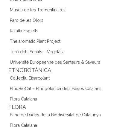
Museu de les Trementinaires
Parc de les Olors
Ratafia Espiells
The aromatic Plant Project
Turó dels Sentits – Vegetàlia
Université Européenne des Senteurs & Saveurs
ETNOBOTÀNICA
Col·lectiu Eixarcolant
EtnoBioCat – Etnobotànica dels Països Catalans
Flora Catalana
FLORA
Banc de Dades de la Biodiversitat de Catalunya
Flora Catalana