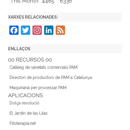
This Month
4485
8336
XARXES RELACIONADES:
F
T
In
Li
F
a
w
st
n
e
c
itt
a
k
e
ENLLAÇOS
e
er
gr
e
d
00 RECURSOS 00
b
a
dI
Catàleg de varietats comercials PAM
o
m
n
Directori de productors de PAM a Catalunya
o
Maquinària per processar PAM
k
APLICACIONS
Dolça revolució
El Jardín de las Lilas
Fitoterapia.net