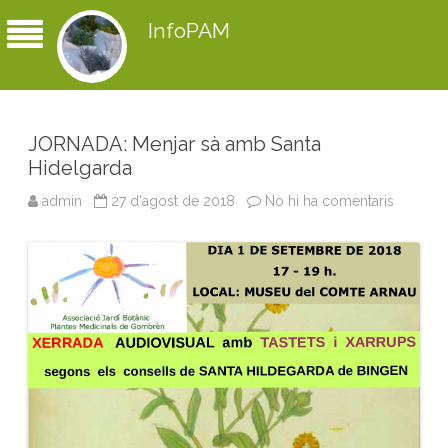
InfoPAM
JORNADA: Menjar sà amb Santa
Hidelgarda
admin
27 d'agost de 2018
No hi ha comentaris
a
J
O
R
N
A
D
A
:
M
e
n
j
a
r
s
à
a