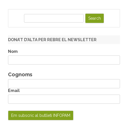
S
e
a
r
DONA’T D’ALTA PER REBRE EL NEWSLETTER
c
h
Nom
Cognoms
Email