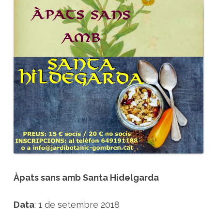
m
b
S
a
n
t
a
H
i
d
e
l
g
a
r
d
a
Àpats sans amb Santa Hidelgarda
Data
: 1 de setembre 2018