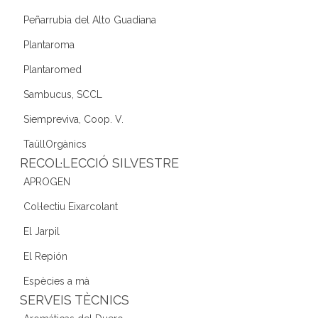
Peñarrubia del Alto Guadiana
Plantaroma
Plantaromed
Sambucus, SCCL
Siempreviva, Coop. V.
TaüllOrgànics
RECOL·LECCIÓ SILVESTRE
APROGEN
Col·lectiu Eixarcolant
El Jarpil
El Repión
Espècies a mà
SERVEIS TÈCNICS