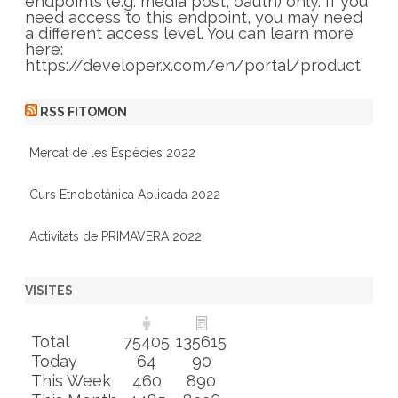
e
endpoints (e.g. media post, oauth) only. If you
s
need access to this endpoint, you may need
a different access level. You can learn more
here:
https://developer.x.com/en/portal/product
RSS FITOMON
Mercat de les Espècies 2022
Curs Etnobotánica Aplicada 2022
Activitats de PRIMAVERA 2022
VISITES
Total
75405
135615
Today
64
90
This Week
460
890