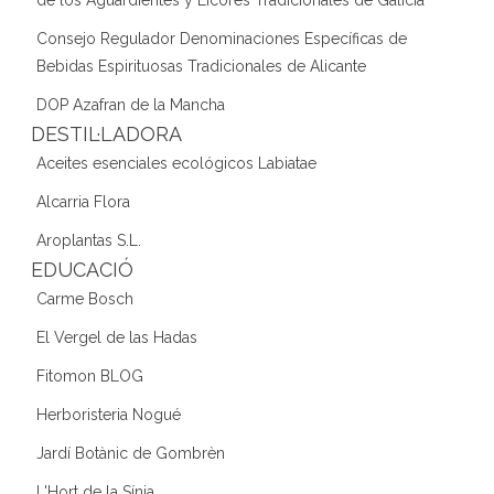
de los Aguardientes y Licores Tradicionales de Galicia
Consejo Regulador Denominaciones Específicas de
Bebidas Espirituosas Tradicionales de Alicante
DOP Azafran de la Mancha
DESTIL·LADORA
Aceites esenciales ecológicos Labiatae
Alcarria Flora
Aroplantas S.L.
EDUCACIÓ
Carme Bosch
El Vergel de las Hadas
Fitomon BLOG
Herboristeria Nogué
Jardí Botànic de Gombrèn
L'Hort de la Sínia