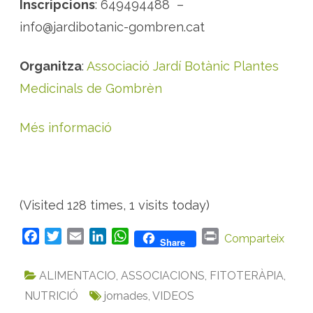
Inscripcions
: 649494488 –
info@jardibotanic-gombren.cat
Organitza
:
Associació Jardí Botànic Plantes
Medicinals de Gombrèn
Més informació
(Visited 128 times, 1 visits today)
F
T
E
L
W
P
Comparteix
Share
a
w
m
i
h
r
c
i
a
n
a
i
ALIMENTACIO
,
ASSOCIACIONS
,
FITOTERÀPIA
,
e
t
i
k
t
n
NUTRICIÓ
jornades
,
VIDEOS
b
t
l
e
s
t