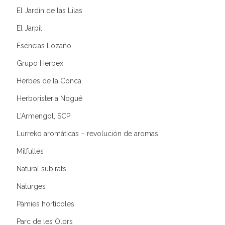
El Jardín de las Lilas
El Jarpil
Esencias Lozano
Grupo Herbex
Herbes de la Conca
Herboristeria Nogué
L'Armengol, SCP
Lurreko aromáticas – revolución de aromas
Milfulles
Natural subirats
Naturges
Pàmies hortícoles
Parc de les Olors