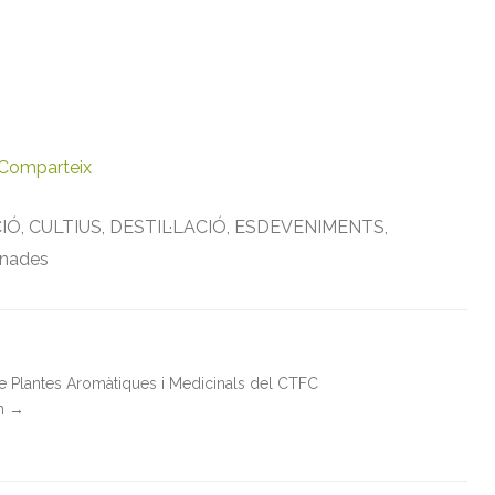
Comparteix
IÓ
,
CULTIUS
,
DESTIL·LACIÓ
,
ESDEVENIMENTS
,
rnades
de Plantes Aromàtiques i Medicinals del CTFC
in
→