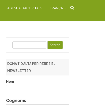
AGENDA D’ACTIVITATS
FRANÇAIS
S
e
a
r
DONA’T D’ALTA PER REBRE EL
c
NEWSLETTER
h
Nom
Cognoms