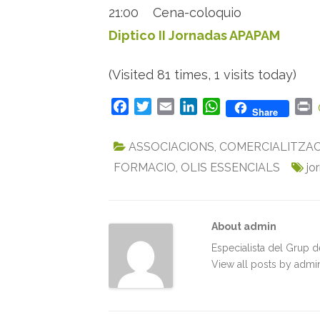
21:00 Cena-coloquio
Diptico II Jornadas APAPAM
(Visited 81 times, 1 visits today)
F
T
E
L
W
P
Share
a
w
m
i
h
r
c
i
a
n
a
i
ASSOCIACIONS
,
COMERCIALITZAC
e
t
i
k
t
n
FORMACIO
,
OLIS ESSENCIALS
jo
b
t
l
e
s
t
o
e
d
A
o
r
I
p
k
n
p
About admin
Especialista del Grup 
View all posts by adm