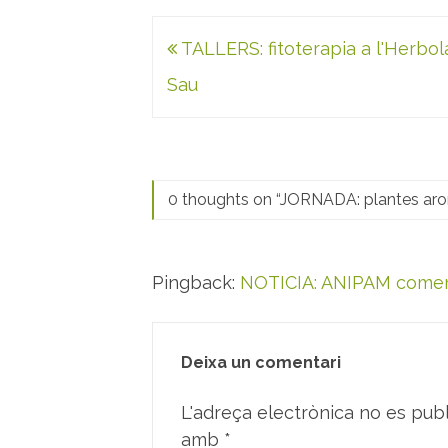
Navegació
TALLERS: fitoterapia a l'Herbol
d'entrades
Sau
0 thoughts on “
JORNADA: plantes arom
Pingback:
NOTICIA: ANIPAM comen
Deixa un comentari
L'adreça electrònica no es publ
amb
*