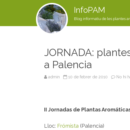
InfoPAM
Blog informatiu de les plantes a
JORNADA: plantes
a Palencia
admin
10 de febrer de 2010
No hi 
II Jornadas de Plantas Aromática
Lloc:
Frómista
(Palencia)