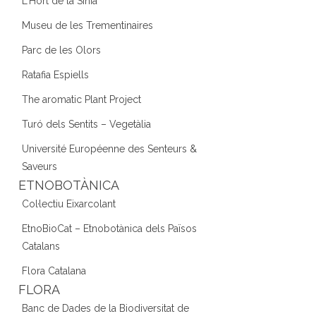
L'Hort de la Sínia
Museu de les Trementinaires
Parc de les Olors
Ratafia Espiells
The aromatic Plant Project
Turó dels Sentits – Vegetàlia
Université Européenne des Senteurs &
Saveurs
ETNOBOTÀNICA
Col·lectiu Eixarcolant
EtnoBioCat – Etnobotànica dels Països
Catalans
Flora Catalana
FLORA
Banc de Dades de la Biodiversitat de