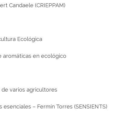
a
 Bert Candaele (CRIEPPAM)
cultura Ecológica
e aromáticas en ecológico
de varios agricultores
s esenciales – Fermín Torres (SENSIENTS)