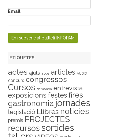
Email
ETIQUETES
actes
articles
ajuts
apps
AUDIO
congressos
concurs
Cursos
entrevista
demanda
fires
exposicions
festes
jornades
gastronomia
noticies
Llibres
legislació
PROJECTES
premis
sortides
recursos
tallers