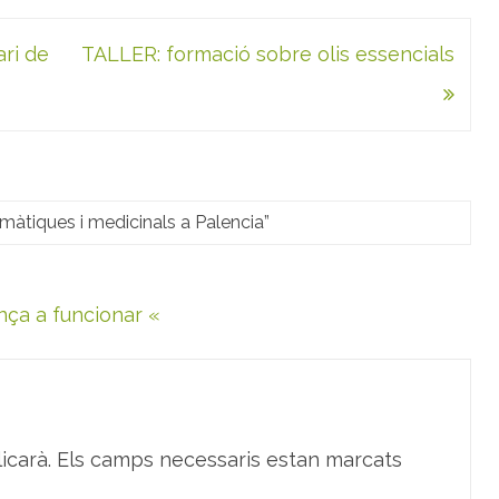
ari de
TALLER: formació sobre olis essencials
àtiques i medicinals a Palencia
”
ça a funcionar «
icarà.
Els camps necessaris estan marcats