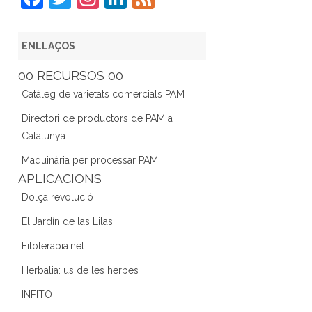
a
w
st
n
e
c
itt
a
k
e
ENLLAÇOS
e
er
gr
e
d
00 RECURSOS 00
b
a
dI
Catàleg de varietats comercials PAM
o
m
n
Directori de productors de PAM a
o
Catalunya
k
Maquinària per processar PAM
APLICACIONS
Dolça revolució
El Jardín de las Lilas
Fitoterapia.net
Herbalia: us de les herbes
INFITO