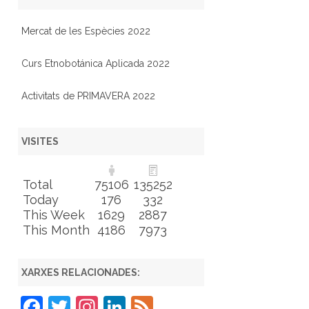
Mercat de les Espècies 2022
Curs Etnobotánica Aplicada 2022
Activitats de PRIMAVERA 2022
VISITES
Total
75106
135252
Today
176
332
This Week
1629
2887
This Month
4186
7973
XARXES RELACIONADES:
F
T
In
Li
F