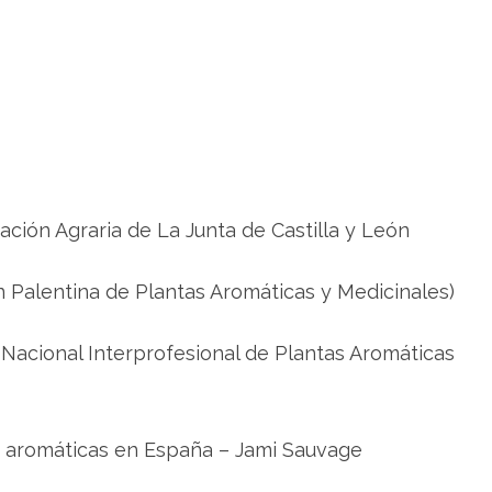
e
s
a
r
o
m
à
t
i
q
u
e
s
i
ación Agraria de La Junta de Castilla y León
m
e
d
i
 Palentina de Plantas Aromáticas y Medicinales)
c
i
n
a
Nacional Interprofesional de Plantas Aromáticas
l
s
a
P
a
l
e
s aromáticas en España – Jami Sauvage
n
c
i