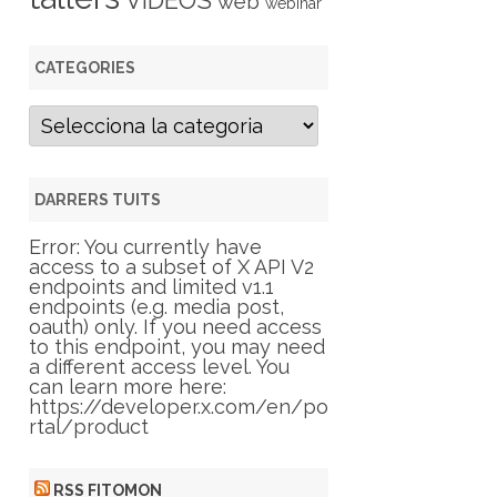
VIDEOS
web
webinar
CATEGORIES
C
a
t
e
g
DARRERS TUITS
o
r
Error: You currently have
i
access to a subset of X API V2
e
endpoints and limited v1.1
s
endpoints (e.g. media post,
oauth) only. If you need access
to this endpoint, you may need
a different access level. You
can learn more here:
https://developer.x.com/en/po
rtal/product
RSS FITOMON