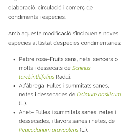
c
a
elaboració, circulació i comerç de
c
i
condiments i espècies.
ó
r
e
a
Amb aquesta modificació s’inclouen 5 noves
l
d
espècies al llistat d’espècies condimentàries:
e
c
r
e
Pebre rosa–Fruits sans, nets, sencers o
t
c
mòlts i dessecats de
Schinus
o
n
d
terebinthifolius
Raddi.
i
m
Alfàbrega–Fulles i summitats sanes,
e
n
netes i dessecades de
Ocimum basilicum
t
s
(L.).
Anet– Fulles i summitats sanes, netes i
dessecades, i llavors sanes i netes, de
Peucedanum graveolens
(L.).