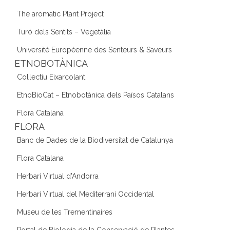
The aromatic Plant Project
Turó dels Sentits – Vegetàlia
Université Européenne des Senteurs & Saveurs
ETNOBOTÀNICA
Col·lectiu Eixarcolant
EtnoBioCat – Etnobotànica dels Països Catalans
Flora Catalana
FLORA
Banc de Dades de la Biodiversitat de Catalunya
Flora Catalana
Herbari Virtual d'Andorra
Herbari Virtual del Mediterrani Occidental
Museu de les Trementinaires
Portal de Biologia de la Conservació de Plantes