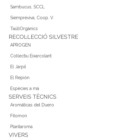
Sambucus, SCCL
Siempreviva, Coop. V.
TaüllOrgànics
RECOL·LECCIÓ SILVESTRE
APROGEN
Col·lectiu Eixarcolant
El Jarpil
El Repión
Espècies a mà
SERVEIS TÈCNICS
Aromáticas del Duero
Fitomon
Plantaroma
VIVERS