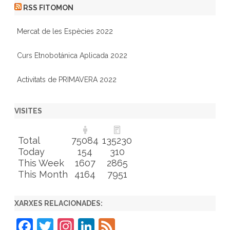
RSS FITOMON
Mercat de les Espècies 2022
Curs Etnobotánica Aplicada 2022
Activitats de PRIMAVERA 2022
VISITES
Total
75084
135230
Today
154
310
This Week
1607
2865
This Month
4164
7951
XARXES RELACIONADES:
F
T
In
Li
F