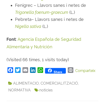
Fenigrec – Llavors sanes i netes de
Trigonella foenum-graecum
(L.)
Pebreta– Llavors sanes i netes de
Nigella sativa
(L.)
Font
:
Agencia Española de Seguridad
Alimentaria y Nutrición
(Visited 66 times, 1 visits today)
F
T
E
L
W
P
Comparteix
Share
a
w
m
i
h
r
c
i
a
n
a
i
ALIMENTACIO
,
COMERCIALITZACIÓ
,
e
t
i
k
t
n
NORMATIVA
noticies
b
t
l
e
s
t
o
e
d
A
o
r
I
p