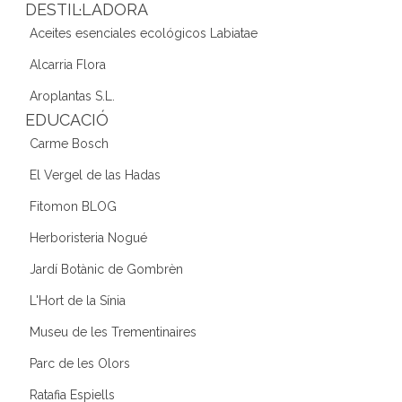
DESTIL·LADORA
Aceites esenciales ecológicos Labiatae
Alcarria Flora
Aroplantas S.L.
EDUCACIÓ
Carme Bosch
El Vergel de las Hadas
Fitomon BLOG
Herboristeria Nogué
Jardí Botànic de Gombrèn
L'Hort de la Sínia
Museu de les Trementinaires
Parc de les Olors
Ratafia Espiells