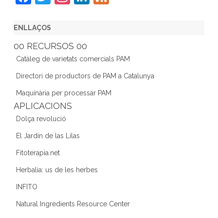
a
w
st
n
e
c
itt
a
k
e
ENLLAÇOS
e
er
gr
e
d
00 RECURSOS 00
b
a
dI
Catàleg de varietats comercials PAM
o
m
n
Directori de productors de PAM a Catalunya
o
Maquinària per processar PAM
k
APLICACIONS
Dolça revolució
El Jardín de las Lilas
Fitoterapia.net
Herbalia: us de les herbes
INFITO
Natural Ingredients Resource Center