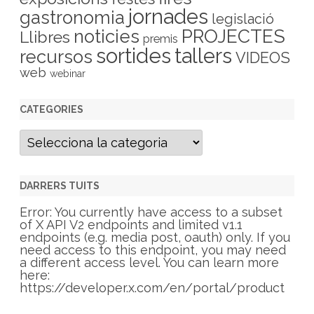
jornades
gastronomia
legislació
PROJECTES
noticies
Llibres
premis
sortides
tallers
recursos
VIDEOS
web
webinar
CATEGORIES
C
a
t
e
g
DARRERS TUITS
o
r
Error: You currently have access to a subset
i
of X API V2 endpoints and limited v1.1
e
endpoints (e.g. media post, oauth) only. If you
s
need access to this endpoint, you may need
a different access level. You can learn more
here:
https://developer.x.com/en/portal/product