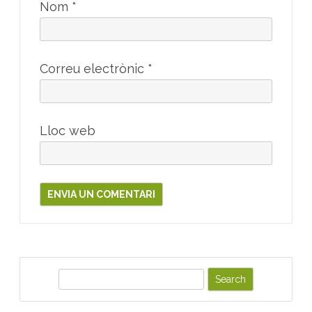
Nom
*
Correu electrònic
*
Lloc web
S
e
a