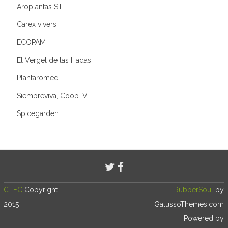
Aroplantas S.L.
Carex vivers
ECOPAM
El Vergel de las Hadas
Plantaromed
Siempreviva, Coop. V.
Spicegarden
CTFC
Copyright
RubberSoul
by
2015
GalussoThemes.com
Powered by