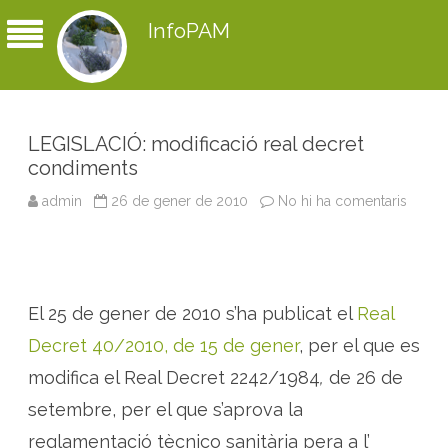
InfoPAM
LEGISLACIÓ: modificació real decret
condiments
admin
26 de gener de 2010
No hi ha comentaris
a
L
E
G
I
S
L
A
El 25 de gener de 2010 s’ha publicat el
Real
C
I
Ó
Decret 40/2010, de 15 de gener
, per el que es
:
m
modifica el Real Decret 2242/1984
,
de 26 de
o
d
setembre, per el que s’aprova la
i
f
reglamentació tècnico sanitària pera a l’
i