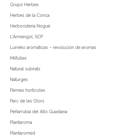
Grupo Herbex
Herbes de la Conca
Herboristeria Nogué
L'Armengol, SCP
Lurreko aromáticas – revolución de aromas
Milfulles
Natural subirats
Naturges
Pàmies hortícoles
Parc de les Olors
Peñarrubia del Alto Guadiana
Plantaroma
Plantaromed