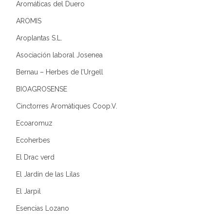
Aromáticas del Duero
AROMIS
Aroplantas S.L.
Asociación laboral Josenea
Bernau – Herbes de l’Urgell
BIOAGROSENSE
Cinctorres Aromàtiques Coop.V.
Ecoaromuz
Ecoherbes
El Drac verd
El Jardín de las Lilas
El Jarpil
Esencias Lozano