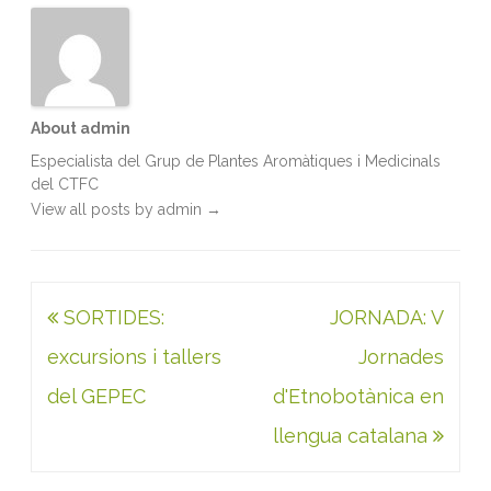
k
n
p
About admin
Especialista del Grup de Plantes Aromàtiques i Medicinals
del CTFC
View all posts by admin
→
Navegació
SORTIDES:
JORNADA: V
d'entrades
excursions i tallers
Jornades
del GEPEC
d'Etnobotànica en
llengua catalana