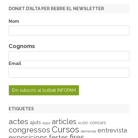
r
DONA’T D’ALTA PER REBRE EL NEWSLETTER
c
h
Nom
Cognoms
Email
ETIQUETES
actes
articles
ajuts
concurs
apps
AUDIO
Cursos
congressos
entrevista
demanda
fires
exposicions
festes