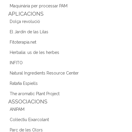
o
Maquinària per processar PAM
k
APLICACIONS
Dolça revolució
El Jardín de las Lilas
Fitoterapia.net
Herbalia: us de les herbes
INFITO
Natural Ingredients Resource Center
Ratafia Espiells
The aromatic Plant Project
ASSOCIACIONS
ANIPAM
Col·lectiu Eixarcolant
Parc de les Olors