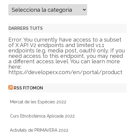
C
a
t
e
g
DARRERS TUITS
o
r
Error: You currently have access to a subset
i
of X API V2 endpoints and limited v1.1
e
endpoints (e.g. media post, oauth) only. If you
s
need access to this endpoint, you may need
a different access level. You can learn more
here:
https://developer.x.com/en/portal/product
RSS FITOMON
Mercat de les Espècies 2022
Curs Etnobotánica Aplicada 2022
Activitats de PRIMAVERA 2022