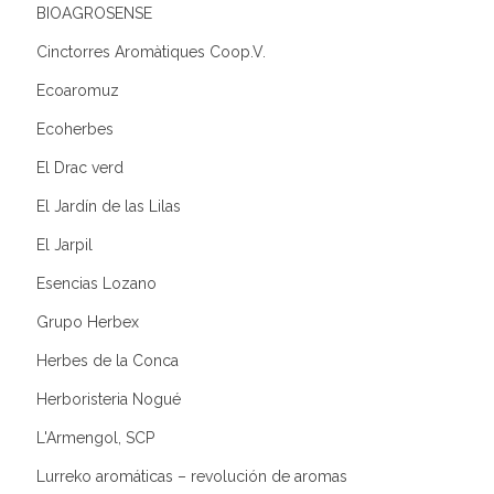
BIOAGROSENSE
Cinctorres Aromàtiques Coop.V.
Ecoaromuz
Ecoherbes
El Drac verd
El Jardín de las Lilas
El Jarpil
Esencias Lozano
Grupo Herbex
Herbes de la Conca
Herboristeria Nogué
L'Armengol, SCP
Lurreko aromáticas – revolución de aromas