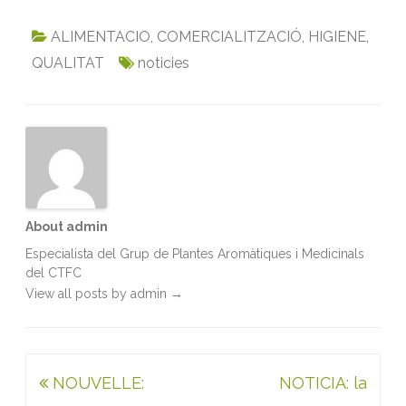
a
w
m
i
h
r
c
i
a
n
a
i
ALIMENTACIO
,
COMERCIALITZACIÓ
,
HIGIENE
,
e
t
i
k
t
n
QUALITAT
noticies
b
t
l
e
s
t
o
e
d
A
o
r
I
p
k
n
p
About admin
Especialista del Grup de Plantes Aromàtiques i Medicinals
del CTFC
View all posts by admin
→
Navegació
NOUVELLE:
NOTICIA: la