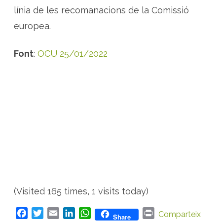
línia de les recomanacions de la Comissió
europea.
Font
:
OCU 25/01/2022
(Visited 165 times, 1 visits today)
F
T
E
L
W
P
Comparteix
Share