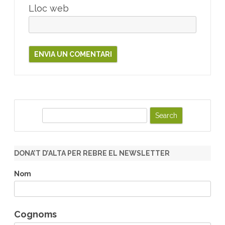
Lloc web
S
e
a
r
DONA’T D’ALTA PER REBRE EL NEWSLETTER
c
h
Nom
Cognoms