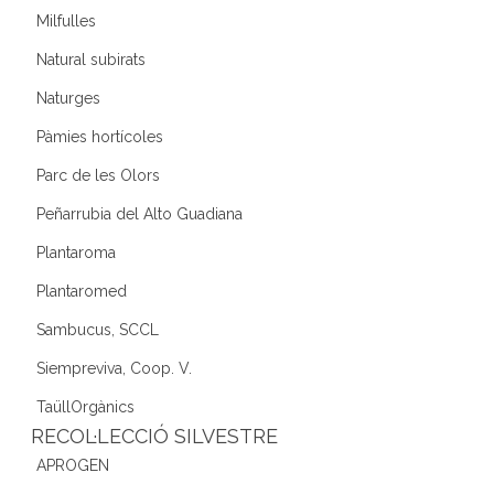
Milfulles
Natural subirats
Naturges
Pàmies hortícoles
Parc de les Olors
Peñarrubia del Alto Guadiana
Plantaroma
Plantaromed
Sambucus, SCCL
Siempreviva, Coop. V.
TaüllOrgànics
RECOL·LECCIÓ SILVESTRE
APROGEN