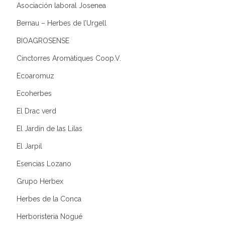
Asociación laboral Josenea
Bernau – Herbes de l’Urgell
BIOAGROSENSE
Cinctorres Aromàtiques Coop.V.
Ecoaromuz
Ecoherbes
El Drac verd
El Jardín de las Lilas
El Jarpil
Esencias Lozano
Grupo Herbex
Herbes de la Conca
Herboristeria Nogué