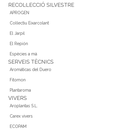
RECOL·LECCIÓ SILVESTRE
APROGEN
Col·lectiu Eixarcolant
El Jarpil
El Repión
Espècies a mà
SERVEIS TÈCNICS
Aromáticas del Duero
Fitomon
Plantaroma
VIVERS
Aroplantas S.L.
Carex vivers
ECOPAM