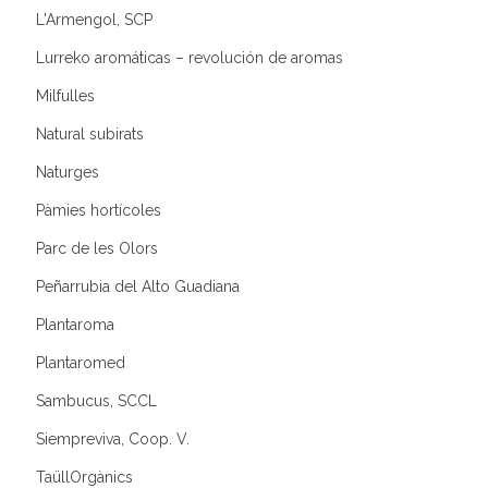
L'Armengol, SCP
Lurreko aromáticas – revolución de aromas
Milfulles
Natural subirats
Naturges
Pàmies hortícoles
Parc de les Olors
Peñarrubia del Alto Guadiana
Plantaroma
Plantaromed
Sambucus, SCCL
Siempreviva, Coop. V.
TaüllOrgànics