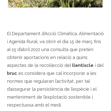
ú
b
l
i
c
a
p
e
r
r
El Departament d’Acció Climàtica, Alimentació
e
g
i Agenda Rural, va obrir el dia 15 de març fins
u
l
al 15 d’abril 2022 una consulta que pretén
a
r
obtenir aportacions en relació a quins
l
a
r
aspectes de la recol·lecció del
llentiscle
i del
e
c
bruc
es considera que cal incorporar a les
o
l
normes que regularan l’activitat, per tal
·
l
e
d’assegurar la persistència de l’espècie i el
c
c
manteniment de l’explotació sostenible i
i
ó
respectuosa amb el medi.
d
e