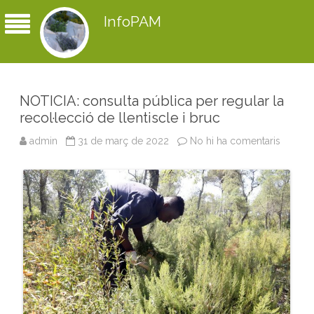
InfoPAM
NOTICIA: consulta pública per regular la
recol·lecció de llentiscle i bruc
admin
31 de març de 2022
No hi ha comentaris
a
N
O
T
I
C
I
A
:
c
o
n
s
u
l
t
a
p