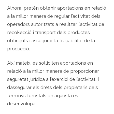
l
l
Alhora, pretén obtenir aportacions en relació
e
n
a la millor manera de regular l’activitat dels
t
i
s
operadors autoritzats a realitzar l’activitat de
c
l
recol·lecció i transport dels productes
e
i
obtinguts i assegurar la traçabilitat de la
b
r
u
producció.
c
Així mateix, es sol·liciten aportacions en
relació a la millor manera de proporcionar
seguretat jurídica a l’exercici de l’activitat, i
d’assegurar els drets dels propietaris dels
terrenys forestals on aquesta es
desenvolupa.