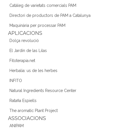
b
a
dI
Catàleg de varietats comercials PAM
o
m
n
Directori de productors de PAM a Catalunya
o
Maquinària per processar PAM
k
APLICACIONS
Dolça revolució
El Jardín de las Lilas
Fitoterapia.net
Herbalia: us de les herbes
INFITO
Natural Ingredients Resource Center
Ratafia Espiells
The aromatic Plant Project
ASSOCIACIONS
ANIPAM