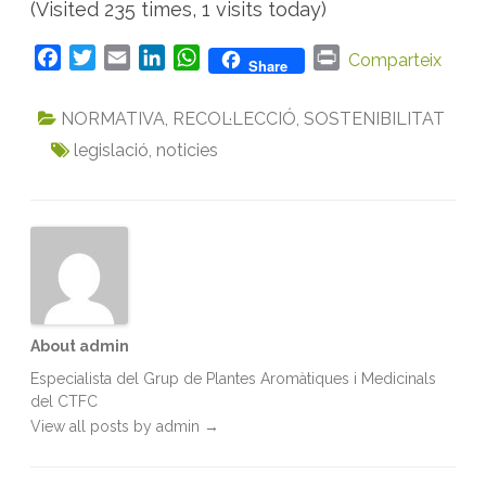
(Visited 235 times, 1 visits today)
F
T
E
L
W
P
Comparteix
Share
a
w
m
i
h
r
c
i
a
n
a
i
NORMATIVA
,
RECOL·LECCIÓ
,
SOSTENIBILITAT
e
t
i
k
t
n
legislació
,
noticies
b
t
l
e
s
t
o
e
d
A
o
r
I
p
k
n
p
About admin
Especialista del Grup de Plantes Aromàtiques i Medicinals
del CTFC
View all posts by admin
→