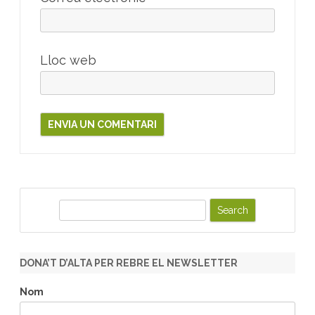
Lloc web
S
e
a
r
DONA’T D’ALTA PER REBRE EL NEWSLETTER
c
h
Nom