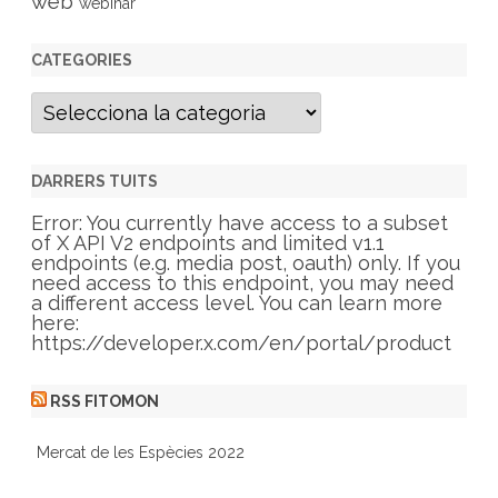
web
webinar
CATEGORIES
C
a
t
e
g
DARRERS TUITS
o
r
Error: You currently have access to a subset
i
of X API V2 endpoints and limited v1.1
e
endpoints (e.g. media post, oauth) only. If you
s
need access to this endpoint, you may need
a different access level. You can learn more
here:
https://developer.x.com/en/portal/product
RSS FITOMON
Mercat de les Espècies 2022