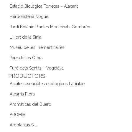
Estació Biològica Torretes – Alacant
Herboristeria Nogué
Jardí Botànic Plantes Medicinals Gombrèn
L'Hort de la Sínia
Museu de les Trementinaires
Parc de les Olors
Turó dels Sentits – Vegetàlia
PRODUCTORS
Aceites esenciales ecológicos Labiatae
Alcarria Flora
Aromáticas del Duero
AROMIS
Aroplantas S.L.