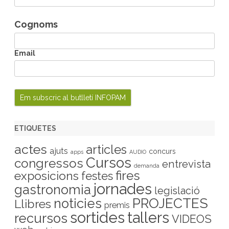
Cognoms
Email
ETIQUETES
actes
articles
ajuts
concurs
apps
AUDIO
Cursos
congressos
entrevista
demanda
fires
exposicions
festes
jornades
gastronomia
legislació
PROJECTES
noticies
Llibres
premis
sortides
tallers
recursos
VIDEOS