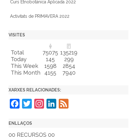
Curs Etnobotánica Aplicada 2022
Activitats de PRIMAVERA 2022
VISITES
Total
75075
135219
Today
145
299
This Week
1598
2854
This Month
4155
7940
XARXES RELACIONADES:
F
T
In
Li
F
a
w
st
n
e
c
itt
a
k
e
ENLLAÇOS
e
er
gr
e
d
00 RECURSOS 00