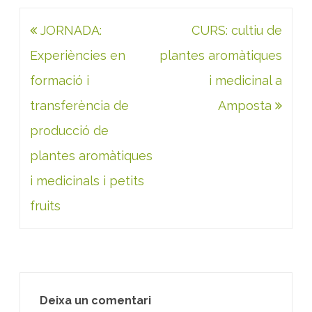
Navegació
JORNADA:
CURS: cultiu de
d'entrades
Experiències en
plantes aromàtiques
formació i
i medicinal a
transferència de
Amposta
producció de
plantes aromàtiques
i medicinals i petits
fruits
Deixa un comentari