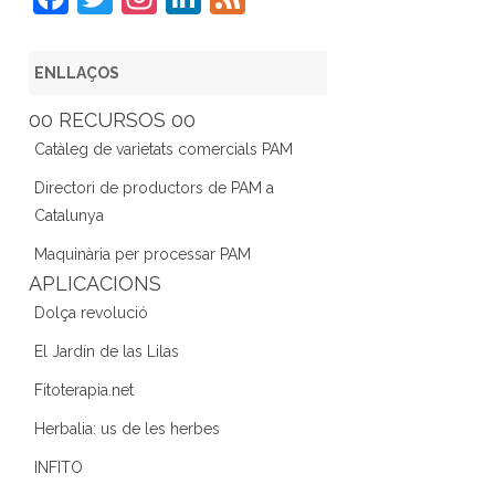
a
w
st
n
e
c
itt
a
k
e
ENLLAÇOS
e
er
gr
e
d
00 RECURSOS 00
b
a
dI
Catàleg de varietats comercials PAM
o
m
n
Directori de productors de PAM a
o
Catalunya
k
Maquinària per processar PAM
APLICACIONS
Dolça revolució
El Jardín de las Lilas
Fitoterapia.net
Herbalia: us de les herbes
INFITO