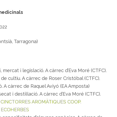
p
l
a
medicinals
n
t
e
s
2022
a
r
o
m
ntsià, Tarragona)
à
t
i
q
u
e
s
i
mercat i legislació. A càrrec d’Eva Moré (CTFC).
m
e
e cultiu. A càrrec de Roser Cristóbal (CTFC).
d
i
ó. A càrrec de Raquel Aviyó (EA Amposta)
c
i
cat i destil·lació. A càrrec d’Eva Moré (CTFC).
n
a
A
CINCTORRES AROMÀTIQUES COOP.
l
a
A
ECOHERBES
A
m
p