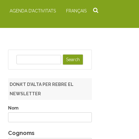
AGENDA D’ACTIVITATS
FRANÇAIS
S
e
a
r
DONA’T D’ALTA PER REBRE EL
c
NEWSLETTER
h
Nom
Cognoms