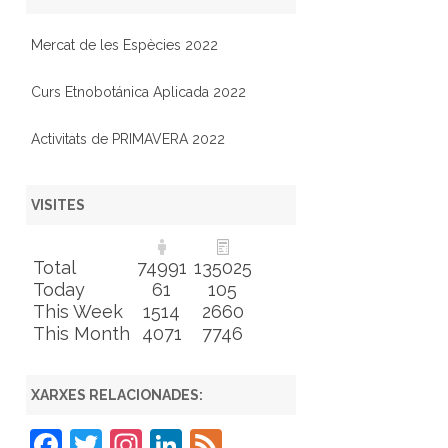
Mercat de les Espècies 2022
Curs Etnobotánica Aplicada 2022
Activitats de PRIMAVERA 2022
VISITES
Total
74991
135025
Today
61
105
This Week
1514
2660
This Month
4071
7746
XARXES RELACIONADES:
F
T
In
Li
F