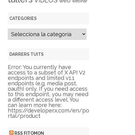
VIDEOS
web
webinar
CATEGORIES
C
a
t
e
g
DARRERS TUITS
o
r
Error: You currently have
i
access to a subset of X API V2
e
endpoints and limited v1.1
s
endpoints (e.g. media post,
oauth) only. If you need access
to this endpoint, you may need
a different access level. You
can learn more here:
https://developer.x.com/en/po
rtal/product
RSS FITOMON