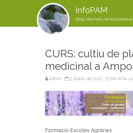
InfoPAM
Blog informatiu de les plantes a
CURS: cultiu de pl
medicinal a Ampo
admin
5 d'abril de 2022
No hi ha c
Formació Escoles Agràries