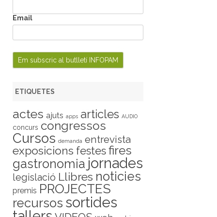
Email
ETIQUETES
actes
articles
ajuts
apps
AUDIO
congressos
concurs
Cursos
entrevista
demanda
fires
exposicions
festes
jornades
gastronomia
noticies
Llibres
legislació
PROJECTES
premis
sortides
recursos
tallers