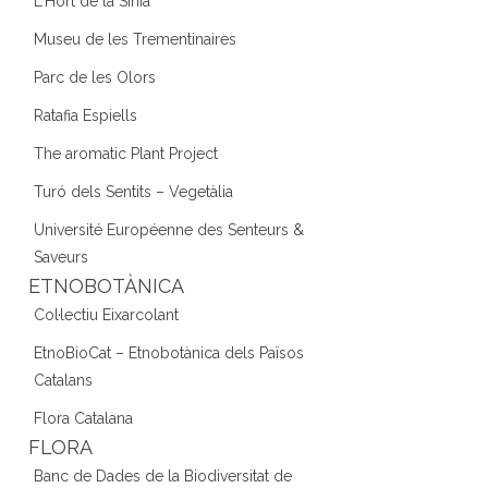
L'Hort de la Sínia
Museu de les Trementinaires
Parc de les Olors
Ratafia Espiells
The aromatic Plant Project
Turó dels Sentits – Vegetàlia
Université Européenne des Senteurs &
Saveurs
ETNOBOTÀNICA
Col·lectiu Eixarcolant
EtnoBioCat – Etnobotànica dels Països
Catalans
Flora Catalana
FLORA
Banc de Dades de la Biodiversitat de