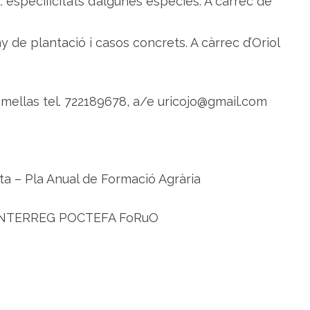
u: especificitats d’algunes espècies. A càrrec de
o
s
t
a
y de plantació i casos concrets. A càrrec d’Oriol
mellas tel. 722189678, a/e uricojo@gmail.com
ta – Pla Anual de Formació Agrària
te INTERREG POCTEFA FoRuO