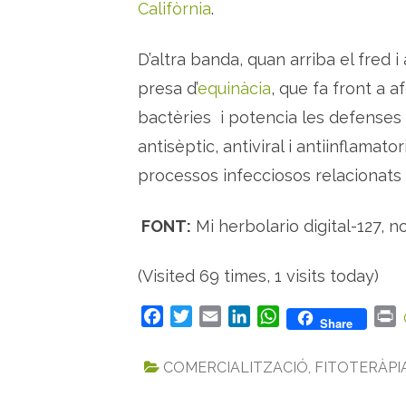
Califòrnia
.
D’altra banda, quan arriba el fred
presa d’
equinàcia
, que fa front a 
bactèries i potencia les defenses 
antisèptic, antiviral i antiinflamat
processos infecciosos relacionats 
FONT:
Mi herbolario digital-127, 
(Visited 69 times, 1 visits today)
F
T
E
L
W
P
Share
a
w
m
i
h
r
c
i
a
n
a
i
COMERCIALITZACIÓ
,
FITOTERÀPI
e
t
i
k
t
n
b
t
l
e
s
t