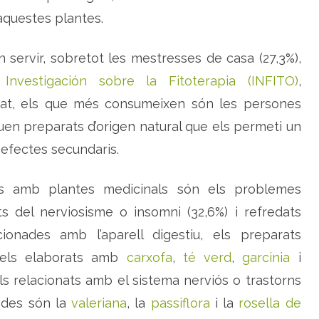
e
questes plantes.
l
c
o
n
servir, sobretot les mestresses de casa (27,3%),
s
u
Investigación sobre la Fitoterapia (INFITO)
m
,
d
e
edat, els que més consumeixen són les persones
p
l
quen preparats d’origen natural que els permeti un
a
n
efectes secundaris.
t
e
s
m
ats amb plantes medicinals són els problemes
e
d
i
ts del nerviosisme o insomni (32,6%) i refredats
c
i
cionades amb l’aparell digestiu, els preparats
n
a
 els elaborats amb
carxofa
,
té verd
,
garcinia
i
l
s
els relacionats amb el sistema nerviós o trastorns
ades són la
valeriana
, la
passiflora
i la
rosella de