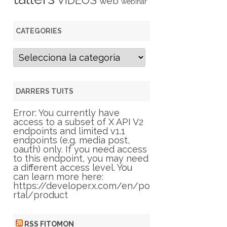
VIDEOS
web
webinar
CATEGORIES
C
a
t
e
g
DARRERS TUITS
o
r
Error: You currently have
i
access to a subset of X API V2
e
endpoints and limited v1.1
s
endpoints (e.g. media post,
oauth) only. If you need access
to this endpoint, you may need
a different access level. You
can learn more here:
https://developer.x.com/en/po
rtal/product
RSS FITOMON