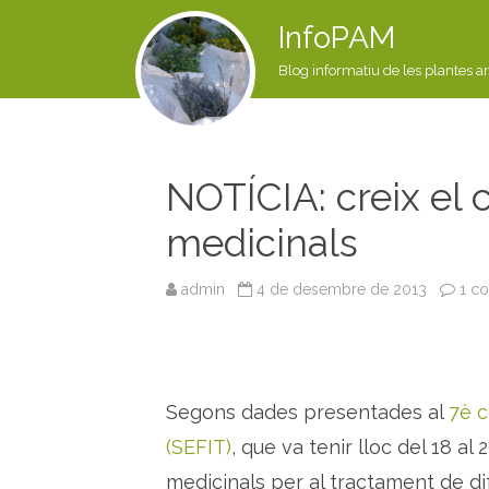
InfoPAM
Blog informatiu de les plantes a
NOTÍCIA: creix el
medicinals
admin
4 de desembre de 2013
1 c
Segons dades presentades al
7è c
(SEFIT)
, que va tenir lloc del 18 a
medicinals per al tractament de d