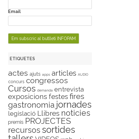
Email
ETIQUETES
actes
articles
ajuts
apps
AUDIO
congressos
concurs
Cursos
entrevista
demanda
fires
exposicions
festes
jornades
gastronomia
noticies
Llibres
legislació
PROJECTES
premis
sortides
recursos
tallers