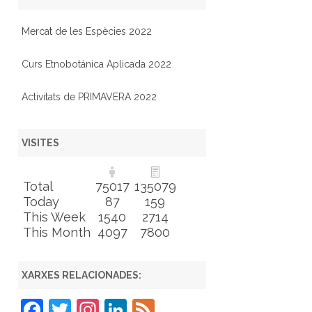
Mercat de les Espècies 2022
Curs Etnobotánica Aplicada 2022
Activitats de PRIMAVERA 2022
VISITES
Total
75017
135079
Today
87
159
This Week
1540
2714
This Month
4097
7800
XARXES RELACIONADES:
F
T
In
Li
F