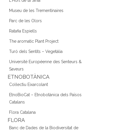
L'Hort de la Sínia
Museu de les Trementinaires
Parc de les Olors
Ratafia Espiells
The aromatic Plant Project
Turó dels Sentits – Vegetàlia
Université Européenne des Senteurs &
Saveurs
ETNOBOTÀNICA
Col·lectiu Eixarcolant
EtnoBioCat – Etnobotànica dels Països
Catalans
Flora Catalana
FLORA
Banc de Dades de la Biodiversitat de