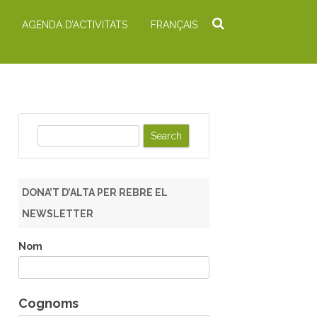
AGENDA D’ACTIVITATS
FRANÇAIS
S
e
a
r
DONA’T D’ALTA PER REBRE EL
c
NEWSLETTER
h
Nom
Cognoms