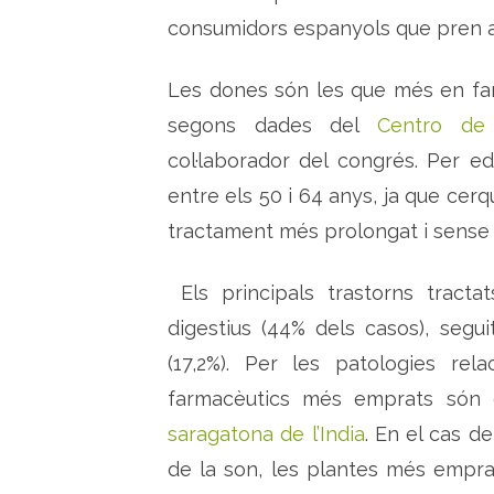
consumidors espanyols que pren a
Les dones són les que més en fan 
segons dades del
Centro de 
col·laborador del congrés. Per 
entre els 50 i 64 anys, ja que cer
tractament més prolongat i sense 
Els principals trastorns tract
digestius (44% dels casos), segui
(17,2%). Per les patologies rela
farmacèutics més emprats són
saragatona de l’India
. En el cas d
de la son, les plantes més empr