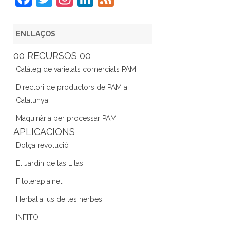
a
w
st
n
e
c
itt
a
k
e
ENLLAÇOS
e
er
gr
e
d
00 RECURSOS 00
b
a
dI
Catàleg de varietats comercials PAM
o
m
n
Directori de productors de PAM a
o
Catalunya
k
Maquinària per processar PAM
APLICACIONS
Dolça revolució
El Jardín de las Lilas
Fitoterapia.net
Herbalia: us de les herbes
INFITO