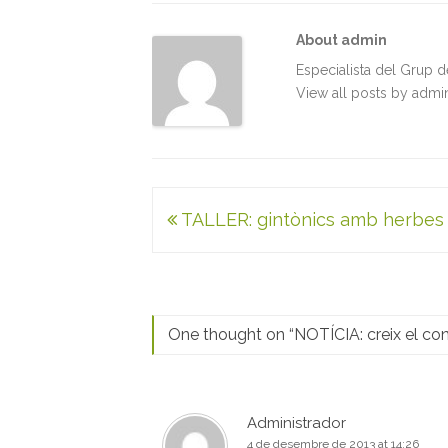
o
e
d
A
About admin
o
r
I
p
k
n
p
Especialista del Grup 
View all posts by adm
Navegació
TALLER: gintònics amb herbes
d'entrades
One thought on “
NOTÍCIA: creix el co
Administrador
4 de desembre de 2013 at 14:26