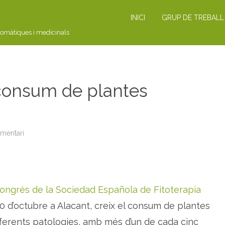
INICI
GRUP DE TREBALL
romàtiques i medicinals
 consum de plantes
omentari
a
N
O
T
Í
C
I
A
ongrés de la Sociedad Española de Fitoterapia
:
c
r
l 20 d’octubre a Alacant, creix el consum de plantes
e
i
iferents patologies, amb més d’un de cada cinc
x