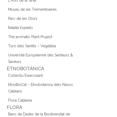
L'Hort de la Sínia
Museu de les Trementinaires
Parc de les Olors
Ratafia Espiells
The aromatic Plant Project
Turó dels Sentits – Vegetàlia
Université Européenne des Senteurs &
Saveurs
ETNOBOTÀNICA
Col·lectiu Eixarcolant
EtnoBioCat – Etnobotànica dels Països
Catalans
Flora Catalana
FLORA
Banc de Dades de la Biodiversitat de