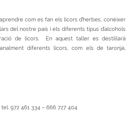
s aprendre com es fan els licors d’herbes, conèixer
rs del nostre país i els diferents tipus d’alcohols
ció de licors. En aquest taller es destil·larà
sanalment diferents licors, com els de taronja,
el. 972 461 334 – 666 727 404