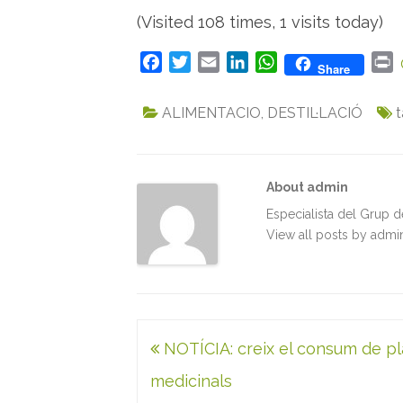
(Visited 108 times, 1 visits today)
F
T
E
L
W
P
Share
a
w
m
i
h
r
c
i
a
n
a
i
ALIMENTACIO
,
DESTIL·LACIÓ
t
e
t
i
k
t
n
b
t
l
e
s
t
o
e
d
A
About admin
o
r
I
p
k
n
p
Especialista del Grup 
View all posts by adm
Navegació
NOTÍCIA: creix el consum de p
d'entrades
medicinals