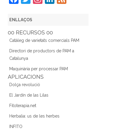
a
w
st
n
e
c
itt
a
k
e
ENLLAÇOS
e
er
gr
e
d
00 RECURSOS 00
b
a
dI
Catàleg de varietats comercials PAM
o
m
n
Directori de productors de PAM a
o
Catalunya
k
Maquinària per processar PAM
APLICACIONS
Dolça revolució
El Jardín de las Lilas
Fitoterapia.net
Herbalia: us de les herbes
INFITO