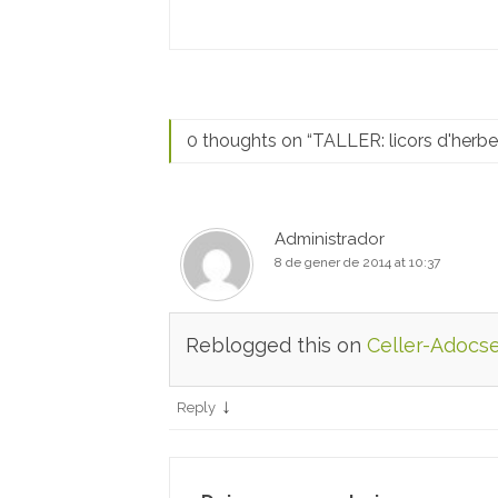
0 thoughts on “
TALLER: licors d'herb
Administrador
8 de gener de 2014 at 10:37
Reblogged this on
Celler-Adocs
↓
Reply