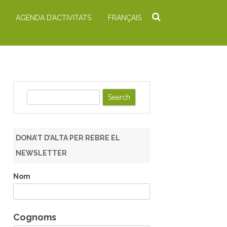
AGENDA D’ACTIVITATS
FRANÇAIS
S
e
a
r
DONA’T D’ALTA PER REBRE EL
c
NEWSLETTER
h
Nom
Cognoms