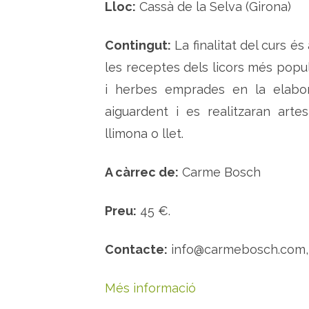
Lloc:
Cassà de la Selva (Girona)
Contingut:
La finalitat del curs é
les receptes dels licors més popula
i herbes emprades en la elabora
aiguardent i es realitzaran arte
llimona o llet.
A càrrec de:
Carme Bosch
Preu:
45 €.
Contacte:
info@carmebosch.com, t
Més informació