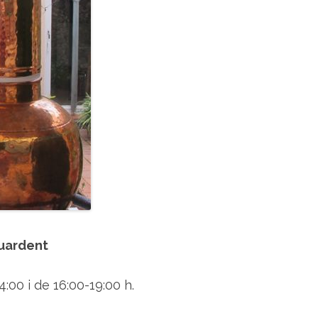
e
r
b
e
s
iguardent
:00 i de 16:00-19:00 h.