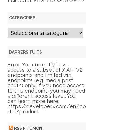
VIDEOS
web
webinar
CATEGORIES
C
a
t
e
g
DARRERS TUITS
o
r
Error: You currently have
i
access to a subset of X API V2
e
endpoints and limited v1.1
s
endpoints (e.g. media post,
oauth) only. If you need access
to this endpoint, you may need
a different access level. You
can learn more here:
https://developer.x.com/en/po
rtal/product
RSS FITOMON