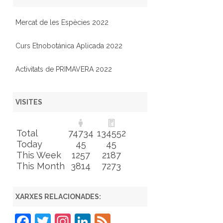
Mercat de les Espècies 2022
Curs Etnobotánica Aplicada 2022
Activitats de PRIMAVERA 2022
VISITES
Total
74734
134552
Today
45
45
This Week
1257
2187
This Month
3814
7273
XARXES RELACIONADES:
F
T
In
Li
F