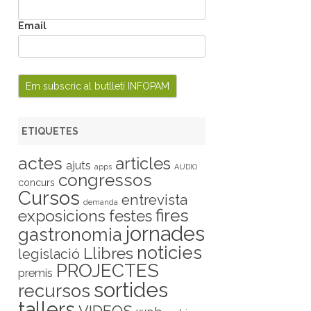
Email
ETIQUETES
actes
articles
ajuts
apps
AUDIO
congressos
concurs
Cursos
entrevista
demanda
fires
exposicions
festes
jornades
gastronomia
noticies
Llibres
legislació
PROJECTES
premis
sortides
recursos
tallers