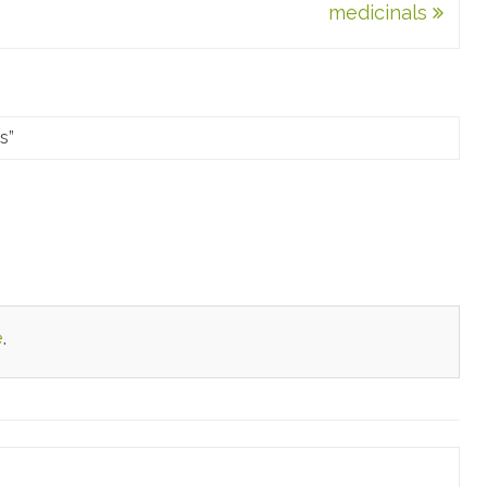
medicinals
es
”
e
.