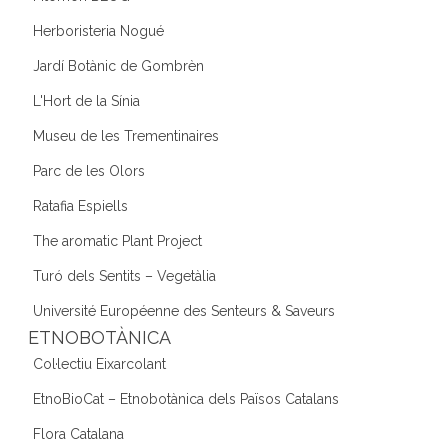
Herboristeria Nogué
Jardí Botànic de Gombrèn
L'Hort de la Sínia
Museu de les Trementinaires
Parc de les Olors
Ratafia Espiells
The aromatic Plant Project
Turó dels Sentits – Vegetàlia
Université Européenne des Senteurs & Saveurs
ETNOBOTÀNICA
Col·lectiu Eixarcolant
EtnoBioCat – Etnobotànica dels Països Catalans
Flora Catalana