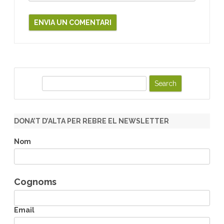
S
e
a
r
DONA’T D’ALTA PER REBRE EL NEWSLETTER
c
h
Nom
Cognoms
Email