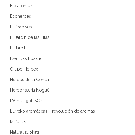
Ecoaromuz
Ecoherbes
El Drac verd
El Jardín de las Lilas
El Jarpil
Esencias Lozano
Grupo Herbex
Herbes de la Conca
Herboristeria Nogué
L'Armengol, SCP
Lurreko aromáticas – revolución de aromas
Milfulles
Natural subirats