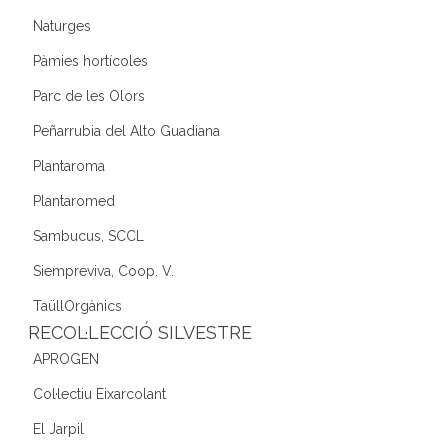
Naturges
Pàmies hortícoles
Parc de les Olors
Peñarrubia del Alto Guadiana
Plantaroma
Plantaromed
Sambucus, SCCL
Siempreviva, Coop. V.
TaüllOrgànics
RECOL·LECCIÓ SILVESTRE
APROGEN
Col·lectiu Eixarcolant
El Jarpil