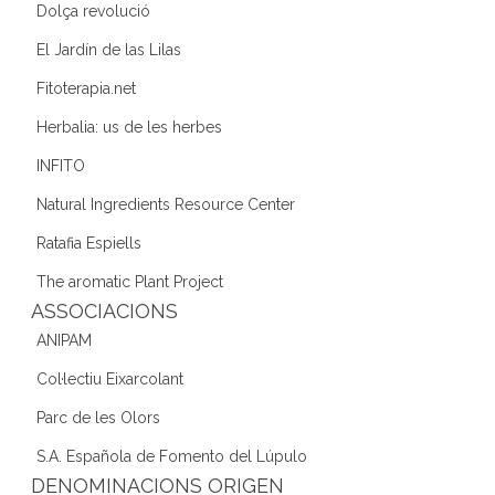
Dolça revolució
El Jardín de las Lilas
Fitoterapia.net
Herbalia: us de les herbes
INFITO
Natural Ingredients Resource Center
Ratafia Espiells
The aromatic Plant Project
ASSOCIACIONS
ANIPAM
Col·lectiu Eixarcolant
Parc de les Olors
S.A. Española de Fomento del Lúpulo
DENOMINACIONS ORIGEN