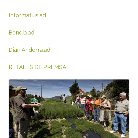
d
o
r
Informatius.ad
r
a
Bondia.ad
Diari Andorra.ad
RETALLS DE PREMSA