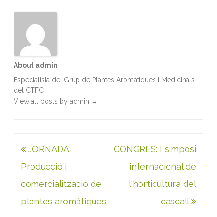
o
r
I
p
k
n
p
About admin
Especialista del Grup de Plantes Aromàtiques i Medicinals
del CTFC
View all posts by admin
→
Navegació
JORNADA:
CONGRES: I simposi
d'entrades
Producció i
internacional de
comercialització de
l'horticultura del
plantes aromàtiques
cascall