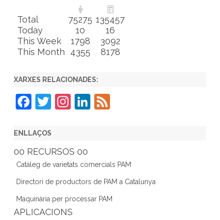
Total
75275
135457
Today
10
16
This Week
1798
3092
This Month
4355
8178
XARXES RELACIONADES:
F
T
In
Li
F
a
w
st
n
e
c
itt
a
k
e
ENLLAÇOS
e
er
gr
e
d
00 RECURSOS 00
b
a
dI
Catàleg de varietats comercials PAM
o
m
n
Directori de productors de PAM a Catalunya
o
Maquinària per processar PAM
k
APLICACIONS