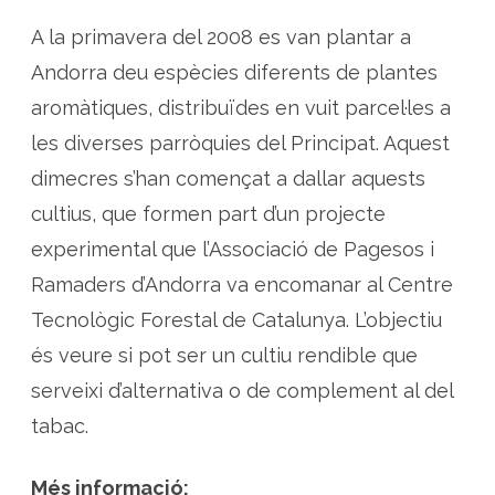
n
a
A la primavera del 2008 es van plantar a
d
a
l
Andorra deu espècies diferents de plantes
l
a
aromàtiques, distribuïdes en vuit parcel·les a
r
e
les diverses parròquies del Principat. Aquest
l
s
dimecres s’han començat a dallar aquests
c
a
m
cultius, que formen part d’un projecte
p
s
experimental que l’Associació de Pagesos i
d
'
Ramaders d’Andorra va encomanar al Centre
a
r
o
Tecnològic Forestal de Catalunya. L’objectiu
m
à
és veure si pot ser un cultiu rendible que
t
i
serveixi d’alternativa o de complement al del
q
u
tabac.
e
s
a
A
Més informació:
n