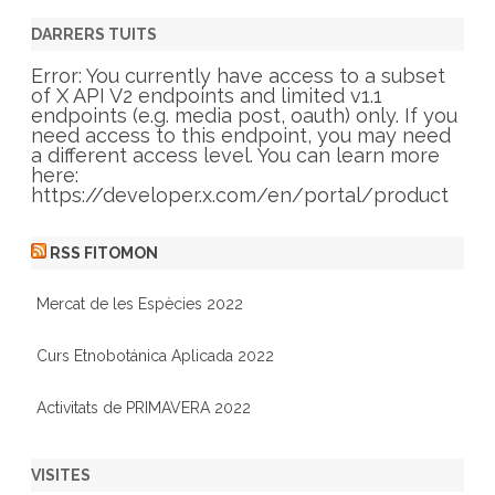
e
g
DARRERS TUITS
o
r
Error: You currently have access to a subset
i
of X API V2 endpoints and limited v1.1
e
endpoints (e.g. media post, oauth) only. If you
s
need access to this endpoint, you may need
a different access level. You can learn more
here:
https://developer.x.com/en/portal/product
RSS FITOMON
Mercat de les Espècies 2022
Curs Etnobotánica Aplicada 2022
Activitats de PRIMAVERA 2022
VISITES