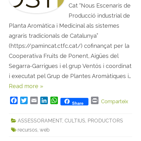
A
Cat “Nous Escenaris de
s
s
Producció industrial de
i
s
Planta Aromàtica i Medicinal als sistemes
t
e
n
agraris tradicionals de Catalunya”
t
v
(https://pamincat.ctfc.cat/) cofinançat per la
i
r
Cooperativa Fruits de Ponent, Aigües del
t
u
a
Segarra-Garrigues i el grup Ventós i coordinat
l
p
i executat pel Grup de Plantes Aromàtiques i…
e
l
Read more »
c
à
l
c
F
T
E
L
W
P
Comparteix
Share
u
a
w
m
i
h
r
l
d
c
i
a
n
a
i
e
ASSESSORAMENT
,
CULTIUS
,
PRODUCTORS
r
e
t
i
k
t
n
e
recursos
,
web
b
t
l
e
s
t
n
d
o
e
d
A
i