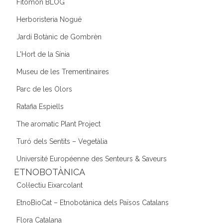
Fitomon BLOG
Herboristeria Nogué
Jardí Botànic de Gombrèn
L'Hort de la Sínia
Museu de les Trementinaires
Parc de les Olors
Ratafia Espiells
The aromatic Plant Project
Turó dels Sentits – Vegetàlia
Université Européenne des Senteurs & Saveurs
ETNOBOTÀNICA
Col·lectiu Eixarcolant
EtnoBioCat – Etnobotànica dels Països Catalans
Flora Catalana