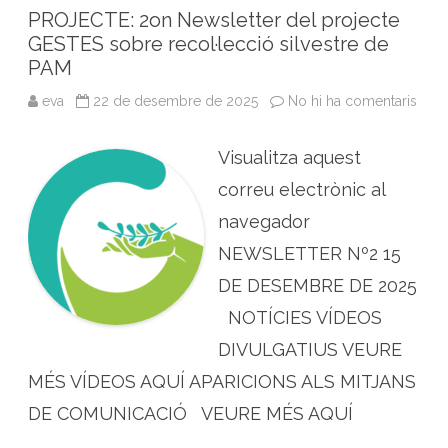
PROJECTE: 2on Newsletter del projecte
GESTES sobre recol·lecció silvestre de
PAM
eva
22 de desembre de 2025
No hi ha comentaris
a
P
R
O
Visualitza aquest
J
E
C
correu electrònic al
T
E
navegador
:
2
NEWSLETTER Nº2 15
o
n
DE DESEMBRE DE 2025
N
e
w
NOTÍCIES VÍDEOS
s
l
DIVULGATIUS VEURE
e
t
MÉS VÍDEOS AQUÍ APARICIONS ALS MITJANS
t
e
r
DE COMUNICACIÓ VEURE MÉS AQUÍ
d
e