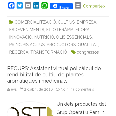
s
o
F
T
E
L
W
P
Comparteix
Share
b
a
w
m
i
h
r
r
e
c
i
a
n
a
i
P
COMERCIALITZACIÓ
,
CULTIUS
,
EMPRESA
,
A
e
t
i
k
t
n
M
ESDEVENIMENTS
,
FITOTERÀPIA
,
FLORA
,
b
t
l
e
s
t
e
n
o
e
d
A
INNOVACIÓ
,
NUTRICIÓ
,
OLIS ESSENCIALS
,
l
’
o
r
I
p
PRINCIPIS ACTIUS
,
PRODUCTORS
,
QUALITAT
,
à
m
k
n
p
RECERCA
,
TRANSFORMACIÓ
congressos
b
i
t
m
e
RECURS: Assistent virtual pel càlcul de
d
rendibilitat de cultiu de plantes
i
t
aromàtiques i medicinals
e
r
r
eva
2 d'abril de 2026
No hi ha comentaris
a
a
R
n
E
i
C
Un dels productes del
U
R
S
Grup Operatiu Pam in
: