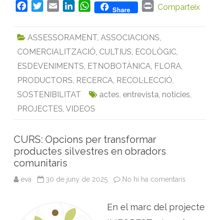
l
F
T
E
L
W
P
Comparteix
p
Share
r
a
w
m
i
h
r
o
c
i
a
n
a
i
j
e
ASSESSORAMENT
,
ASSOCIACIONS
,
e
t
i
k
t
n
c
t
COMERCIALITZACIÓ
,
CULTIUS
,
ECOLÒGIC
,
b
t
l
e
s
t
e
G
o
e
d
A
ESDEVENIMENTS
,
ETNOBOTÀNICA
,
FLORA
,
E
o
r
I
p
S
PRODUCTORS
,
RECERCA
,
RECOL·LECCIÓ
,
T
k
n
p
E
SOSTENIBILITAT
actes
,
entrevista
,
noticies
,
S
s
PROJECTES
,
VIDEOS
o
b
r
e
CURS: Opcions per transformar
r
e
productes silvestres en obradors
c
o
comunitaris
l
·
eva
30 de juny de 2025
No hi ha comentaris
a
l
C
e
U
c
R
c
En el marc del projecte
S
i
:
ó