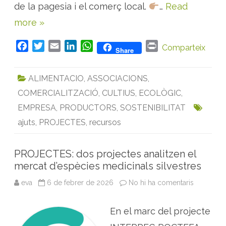
t
u
de la pagesia i el comerç local.
…
Read
o
e
r
s
more »
s
i
,
m
e
e
l
F
T
E
L
W
P
d
Comparteix
Share
a
i
b
a
w
m
i
h
r
c
o
i
c
i
a
n
a
i
r
n
ALIMENTACIO
,
ASSOCIACIONS
,
a
e
t
i
k
t
n
a
d
l
o
COMERCIALITZACIÓ
,
CULTIUS
,
ECOLÒGIC
,
b
t
l
e
s
t
s
r
o
e
d
A
s
EMPRESA
,
PRODUCTORS
,
SOSTENIBILITAT
i
o
r
I
p
b
ajuts
,
PROJECTES
,
recursos
o
k
n
p
t
i
g
PROJECTES: dos projectes analitzen el
u
e
mercat d’espècies medicinals silvestres
r
s
eva
6 de febrer de 2026
No hi ha comentaris
a
s
P
u
R
m
O
e
En el marc del projecte
J
n
E
e
C