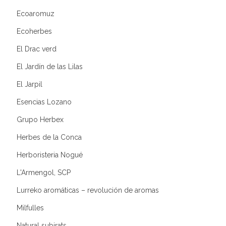
Ecoaromuz
Ecoherbes
El Drac verd
El Jardín de las Lilas
El Jarpil
Esencias Lozano
Grupo Herbex
Herbes de la Conca
Herboristeria Nogué
L'Armengol, SCP
Lurreko aromáticas – revolución de aromas
Milfulles
Natural subirats