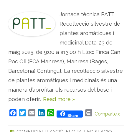
J
L
O
a
R
v
Jornada tècnica PATT
N
a
A
n
D
Recol·lecció silvestre de
d
A
a
:
plantes aromàtiques i
R
e
medicinal Data: 23 de
c
o
maig 2025, de 9:00 a a13:00 h Lloc: Finca Can
l
·
l
Poc Oli (ECA Manresa), Manresa (Bages,
e
c
Barcelona) Contingut: La recol·lecció silvestre
c
i
de plantes aromàtiques i medicinals és una
ó
s
i
manera d’aprofitar els recursos del bosc i
l
v
poden oferir…
Read more »
e
s
t
F
T
E
L
W
P
r
Comparteix
Share
e
a
w
m
i
h
r
d
e
c
i
a
n
a
i
p
COMERCIALITZACIÓ
,
FLORA
,
LEGISLACIÓ
,