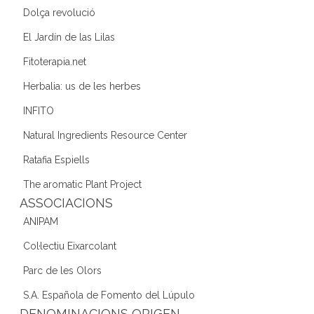
Dolça revolució
El Jardín de las Lilas
Fitoterapia.net
Herbalia: us de les herbes
INFITO
Natural Ingredients Resource Center
Ratafia Espiells
The aromatic Plant Project
ASSOCIACIONS
ANIPAM
Col·lectiu Eixarcolant
Parc de les Olors
S.A. Española de Fomento del Lúpulo
DENOMINACIONS ORIGEN