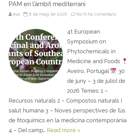
PAM en l’àmbit mediterrani
T
a
r
eva
8 de maig de 2026
No hi ha comentaris
a
r
C
a
O
g
N
o
4t European
G
n
R
a
E
Symposium on
S
:
Phytochemicals in
p
r
Medicine and Foods
o
p
Aveiro, Portugal
e
30
r
e
de juny – 3 de juliol de
s
c
2026 Temes: 1 –
o
n
Recursos naturals 2 – Compostos naturals i
f
e
r
salut humana 3 – Noves perspectives de l’ús
è
n
de fitoquímics en la medicina contemporània
c
i
4 – Del camp…
Read more »
e
s