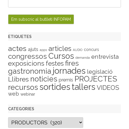
ETIQUETES
actes
articles
ajuts
concurs
apps
AUDIO
Cursos
congressos
entrevista
demanda
fires
exposicions
festes
jornades
gastronomia
legislació
PROJECTES
noticies
Llibres
premis
sortides
tallers
recursos
VIDEOS
web
webinar
CATEGORIES
C
a