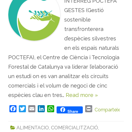
INTERREG POCTEFA
s
T
f
E
o
GESTES (Gestió
S
r
:
ç
sostenible
d
o
o
s
transfronterera
s
p
r
d’espècies silvestres
o
j
en els espais naturals
e
c
POCTEFA), el Centre de Ciència i Tecnologia
t
e
s
Forestal de Catalunya va liderar l’elaboració
a
n
un estudi on es van analitzar els circuits
a
l
comercials i el volum de negoci de cinc
i
t
espècies clau en tres…
Read more »
z
e
n
e
F
T
E
L
W
P
Comparteix
Share
l
m
a
w
m
i
h
r
e
c
i
a
n
a
i
r
ALIMENTACIO
,
COMERCIALITZACIÓ
,
c
e
t
i
k
t
n
a