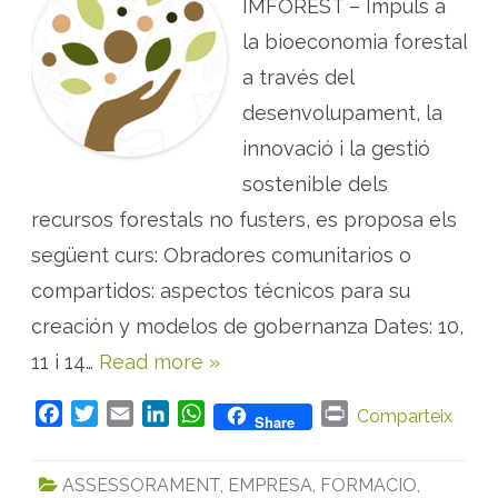
O
IMFOREST – Impuls a
s
p
i
c
l
la bioeconomia forestal
i
v
o
e
a través del
n
s
s
t
desenvolupament, la
p
r
e
e
r
d
innovació i la gestió
t
e
r
P
sostenible dels
a
A
n
M
recursos forestals no fusters, es proposa els
s
f
o
següent curs: Obradores comunitarios o
r
m
compartidos: aspectos técnicos para su
a
r
creación y modelos de gobernanza Dates: 10,
p
r
11 i 14…
Read more »
o
d
u
c
F
T
E
L
W
P
Comparteix
Share
t
e
a
w
m
i
h
r
s
c
i
a
n
a
i
s
ASSESSORAMENT
,
EMPRESA
,
FORMACIO
,
i
e
t
i
k
t
n