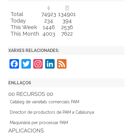
Total
74923
134901
Today
234
394
This Week
1446
2536
This Month
4003
7622
XARXES RELACIONADES:
F
T
In
Li
F
a
w
st
n
e
c
itt
a
k
e
ENLLAÇOS
e
er
gr
e
d
00 RECURSOS 00
b
a
dI
Catàleg de varietats comercials PAM
o
m
n
Directori de productors de PAM a Catalunya
o
Maquinària per processar PAM
k
APLICACIONS