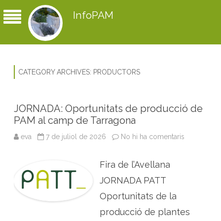
InfoPAM
CATEGORY ARCHIVES:
PRODUCTORS
JORNADA: Oportunitats de producció de
PAM al camp de Tarragona
eva
7 de juliol de 2026
No hi ha comentaris
a
J
O
R
Fira de l’Avellana
N
A
D
JORNADA PATT
A
:
Oportunitats de la
O
p
producció de plantes
o
r