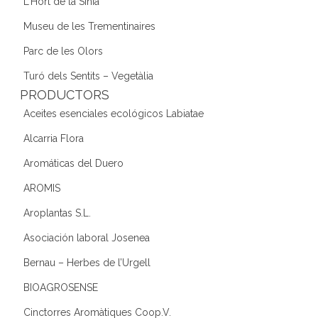
L'Hort de la Sínia
Museu de les Trementinaires
Parc de les Olors
Turó dels Sentits – Vegetàlia
PRODUCTORS
Aceites esenciales ecológicos Labiatae
Alcarria Flora
Aromáticas del Duero
AROMIS
Aroplantas S.L.
Asociación laboral Josenea
Bernau – Herbes de l’Urgell
BIOAGROSENSE
Cinctorres Aromàtiques Coop.V.