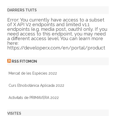
t
e
g
DARRERS TUITS
o
r
Error: You currently have access to a subset
i
of X API V2 endpoints and limited v1.1
e
endpoints (e.g. media post, oauth) only. If you
s
need access to this endpoint, you may need
a different access level. You can learn more
here:
https://developer.x.com/en/portal/product
RSS FITOMON
Mercat de les Espècies 2022
Curs Etnobotánica Aplicada 2022
Activitats de PRIMAVERA 2022
VISITES