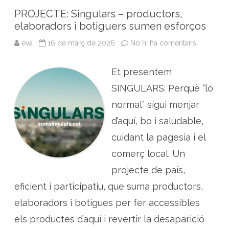
b
o
r
I
p
i
PROJECTE: Singulars – productors,
l
k
n
p
elaboradors i botiguers sumen esforços
i
t
a
eva
16 de març de 2026
No hi ha comentaris
a
t
P
d
R
e
O
c
Et presentem
J
u
E
l
C
SINGULARS: Perquè “lo
t
T
i
E
normal” sigui menjar
u
:
d
S
e
d’aquí, bo i saludable,
i
p
n
l
cuidant la pagesia i el
g
a
u
n
l
comerç local. Un
t
a
e
r
projecte de país,
s
s
a
–
r
eficient i participatiu, que suma productors,
p
o
r
m
o
elaboradors i botigues per fer accessibles
à
d
t
u
els productes d’aquí i revertir la desaparició
i
c
q