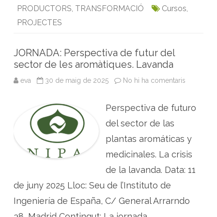
l
v
PRODUCTORS
,
TRANSFORMACIÓ
Cursos
,
b
t
l
e
s
t
e
o
e
d
A
s
PROJECTES
t
o
r
I
p
r
e
k
n
p
s
JORNADA: Perspectiva de futur del
e
n
sector de les aromàtiques. Lavanda
o
b
eva
30 de maig de 2025
No hi ha comentaris
a
r
J
a
O
d
R
o
Perspectiva de futuro
N
r
A
s
D
del sector de las
c
A
o
:
m
plantas aromáticas y
P
u
e
n
medicinales. La crisis
r
i
s
t
de la lavanda. Data: 11
p
a
e
r
c
i
de juny 2025 Lloc: Seu de l’Instituto de
t
s
i
Ingeniería de España, C/ General Arrarndo
v
a
38, Madrid Contingut: La jornada
d