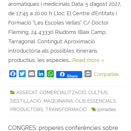
aromàtiques i medicinals Data: 5 d’agost 2027,
t
u
n
de 17:45 a 20.00 h Lloc: El Centre d’Entitats i
i
t
Formació “Les Escoles Velles” C/ Doctor
a
t
Fleming, 24 43330 Riudoms (Baix Camp,
s
d
e
Tarragona). Contingut: Aproximació
p
r
introductòria als possibles itineraris
o
d
productius, les espècies…
Read more »
u
c
c
i
F
T
E
L
W
P
Comparteix
Share
ó
a
w
m
i
h
r
d
e
c
i
a
n
a
i
P
ASSECAT
,
COMERCIALITZACIÓ
,
CULTIUS
,
A
e
t
i
k
t
n
M
DESTIL·LACIÓ
,
MAQUINARIA
,
OLIS ESSENCIALS
,
b
t
l
e
s
t
a
l
o
e
d
A
PRODUCTORS
,
TRANSFORMACIÓ
jornades
c
a
o
r
I
p
m
p
k
n
p
d
CONGRES: properes conferències sobre
e