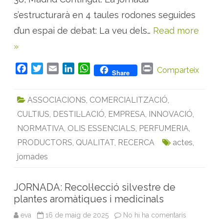
e
f
s’estructurarà en 4 taules rodones seguides
u
t
d’un espai de debat: La veu dels…
Read more
u
r
»
d
e
l
s
F
T
E
L
W
P
Comparteix
Share
e
a
w
m
i
h
r
c
t
c
i
a
n
a
i
o
ASSOCIACIONS
,
COMERCIALITZACIÓ
,
r
e
t
i
k
t
n
d
CULTIUS
,
DESTIL·LACIÓ
,
EMPRESA
,
INNOVACIÓ
,
b
t
l
e
s
t
e
l
o
e
d
A
NORMATIVA
,
OLIS ESSENCIALS
,
PERFUMERIA
,
e
s
o
r
I
p
PRODUCTORS
,
QUALITAT
,
RECERCA
actes
,
a
r
k
n
p
jornades
o
m
à
t
i
JORNADA: Recol·lecció silvestre de
q
plantes aromàtiques i medicinals
u
e
s
eva
16 de maig de 2025
No hi ha comentaris
a
.