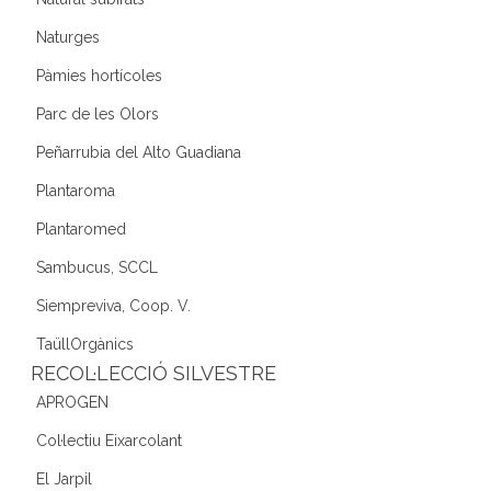
Naturges
Pàmies hortícoles
Parc de les Olors
Peñarrubia del Alto Guadiana
Plantaroma
Plantaromed
Sambucus, SCCL
Siempreviva, Coop. V.
TaüllOrgànics
RECOL·LECCIÓ SILVESTRE
APROGEN
Col·lectiu Eixarcolant
El Jarpil