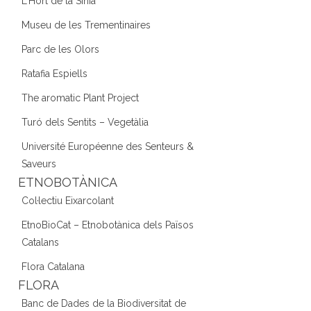
L'Hort de la Sínia
Museu de les Trementinaires
Parc de les Olors
Ratafia Espiells
The aromatic Plant Project
Turó dels Sentits – Vegetàlia
Université Européenne des Senteurs &
Saveurs
ETNOBOTÀNICA
Col·lectiu Eixarcolant
EtnoBioCat – Etnobotànica dels Països
Catalans
Flora Catalana
FLORA
Banc de Dades de la Biodiversitat de