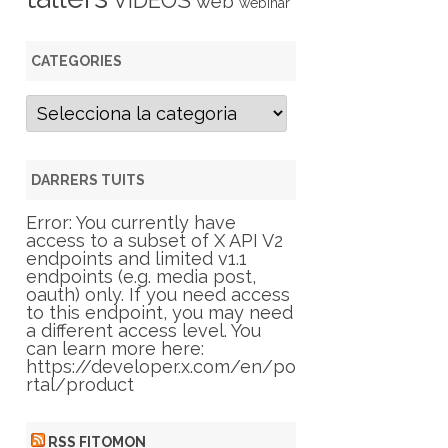
VIDEOS
web
webinar
CATEGORIES
C
a
t
e
g
DARRERS TUITS
o
r
Error: You currently have
i
access to a subset of X API V2
e
endpoints and limited v1.1
s
endpoints (e.g. media post,
oauth) only. If you need access
to this endpoint, you may need
a different access level. You
can learn more here:
https://developer.x.com/en/po
rtal/product
RSS FITOMON