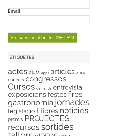
Email
ETIQUETES
actes
articles
ajuts
apps
AUDIO
congressos
concurs
Cursos
entrevista
demanda
fires
exposicions
festes
jornades
gastronomia
noticies
Llibres
legislació
PROJECTES
premis
sortides
recursos
tallers