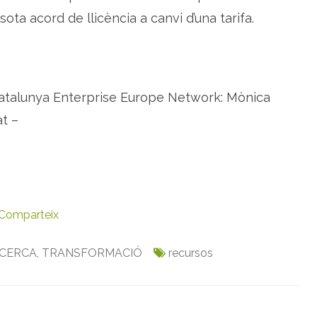
e
ota acord de llicència a canvi d’una tarifa.
s
p
è
c
ó
i
e
s
atalunya Enterprise Europe Network: Mònica
t –
Comparteix
CERCA
,
TRANSFORMACIÓ
recursos