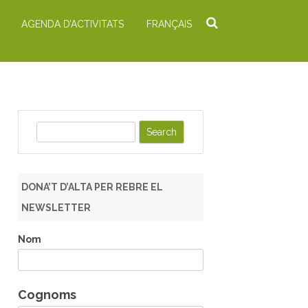
AGENDA D’ACTIVITATS
FRANÇAIS
S
e
a
r
DONA’T D’ALTA PER REBRE EL
c
NEWSLETTER
h
Nom
Cognoms