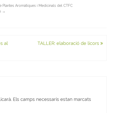
de Plantes Aromàtiques i Medicinals del CTFC
in
→
s al
TALLER: elaboració de licors
icarà.
Els camps necessaris estan marcats