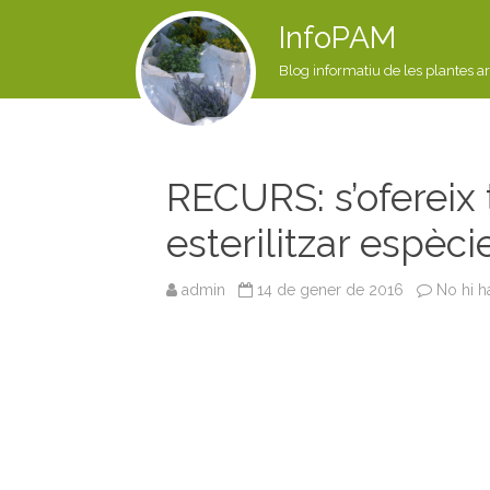
InfoPAM
Blog informatiu de les plantes a
RECURS: s’ofereix 
esterilitzar espèci
admin
14 de gener de 2016
No hi h