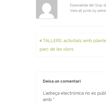
k
n
p
Especialista del Grup 
View all posts by adm
Navegació
TALLERS: activitats amb plante
d'entrades
parc de les olors
Deixa un comentari
L'adreça electrònica no es publ
amb
*