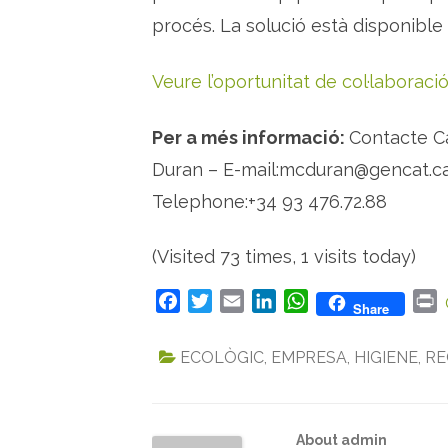
procés. La solució està disponible s
Veure l’oportunitat de col·laboraci
Per a més informació:
Contacte C
Duran – E-mail:mcduran@gencat.ca
Telephone:+34 93 476.72.88
(Visited 73 times, 1 visits today)
F
T
E
L
W
P
Share
a
w
m
i
h
r
c
i
a
n
a
i
ECOLÒGIC
,
EMPRESA
,
HIGIENE
,
RE
e
t
i
k
t
n
b
t
l
e
s
t
o
e
d
A
About admin
o
r
I
p