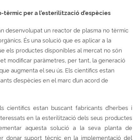
e
i
-tèrmic per a l’esterilització d’espècies
x
t
e
s
an desenvolupat un reactor de plasma no tèrmic
t
a
r
orgànics. És una solució que es aplicar a la
u
n
ue els productes disponibles al mercat no són
r
e
met modificar paràmetres, per tant, la generació
a
c
que augmenta el seu ús. Els científics estan
t
o
r
ants d’espècies en el marc d’un acord de
e
s
e
s
t
e
s científics estan buscant fabricants d’herbes i
r
i
teressats en la esterilització dels seus productes
l
i
t
ementar aquesta solució a la seva planta de
z
a
er donar suport tècnic en la implementació del
r