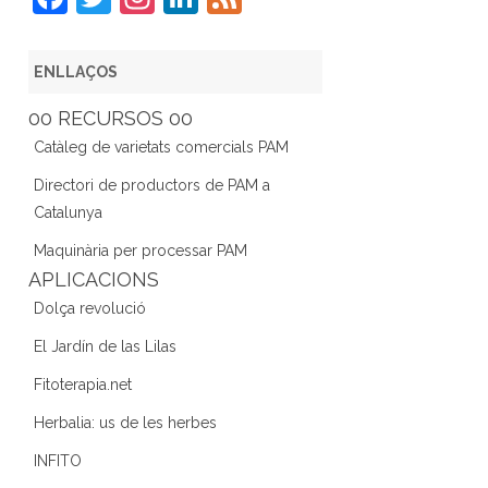
a
w
st
n
e
c
itt
a
k
e
ENLLAÇOS
e
er
gr
e
d
00 RECURSOS 00
b
a
dI
Catàleg de varietats comercials PAM
o
m
n
Directori de productors de PAM a
o
Catalunya
k
Maquinària per processar PAM
APLICACIONS
Dolça revolució
El Jardín de las Lilas
Fitoterapia.net
Herbalia: us de les herbes
INFITO