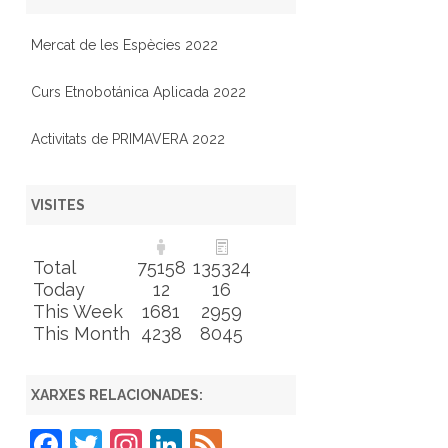
Mercat de les Espècies 2022
Curs Etnobotánica Aplicada 2022
Activitats de PRIMAVERA 2022
VISITES
Total
75158
135324
Today
12
16
This Week
1681
2959
This Month
4238
8045
XARXES RELACIONADES:
F
T
In
Li
F