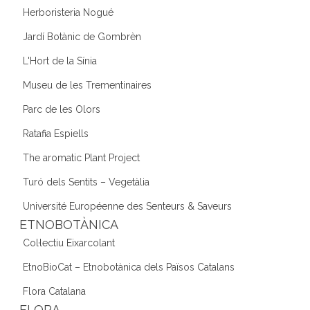
Herboristeria Nogué
Jardí Botànic de Gombrèn
L'Hort de la Sínia
Museu de les Trementinaires
Parc de les Olors
Ratafia Espiells
The aromatic Plant Project
Turó dels Sentits – Vegetàlia
Université Européenne des Senteurs & Saveurs
ETNOBOTÀNICA
Col·lectiu Eixarcolant
EtnoBioCat – Etnobotànica dels Països Catalans
Flora Catalana
FLORA