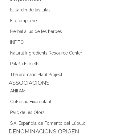
El Jardín de las Lilas
Fitoterapia.net
Herbalia: us de les herbes
INFITO
Natural Ingredients Resource Center
Ratafia Espiells
The aromatic Plant Project
ASSOCIACIONS
ANIPAM
Col·lectiu Eixarcolant
Parc de les Olors
S.A. Española de Fomento del Lúpulo
DENOMINACIONS ORIGEN