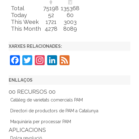
Total
75198
135368
Today
52
60
This Week
1721
3003
This Month
4278
8089
XARXES RELACIONADES:
F
T
In
Li
F
a
w
st
n
e
c
itt
a
k
e
ENLLAÇOS
e
er
gr
e
d
00 RECURSOS 00
b
a
dI
Catàleg de varietats comercials PAM
o
m
n
Directori de productors de PAM a Catalunya
o
Maquinària per processar PAM
k
APLICACIONS
Dolça revolució