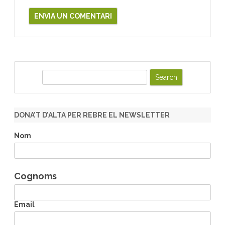
S
e
a
r
DONA’T D’ALTA PER REBRE EL NEWSLETTER
c
h
Nom
Cognoms
Email