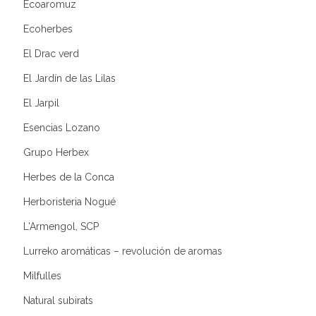
Ecoaromuz
Ecoherbes
El Drac verd
El Jardín de las Lilas
El Jarpil
Esencias Lozano
Grupo Herbex
Herbes de la Conca
Herboristeria Nogué
L'Armengol, SCP
Lurreko aromáticas – revolución de aromas
Milfulles
Natural subirats