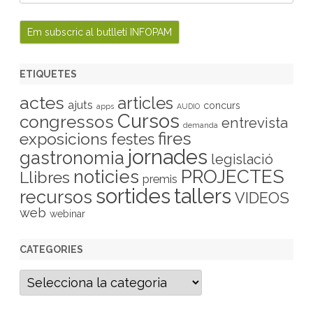
ETIQUETES
actes
articles
ajuts
concurs
apps
AUDIO
Cursos
congressos
entrevista
demanda
fires
exposicions
festes
jornades
gastronomia
legislació
PROJECTES
noticies
Llibres
premis
sortides
tallers
recursos
VIDEOS
web
webinar
CATEGORIES
C
a
t