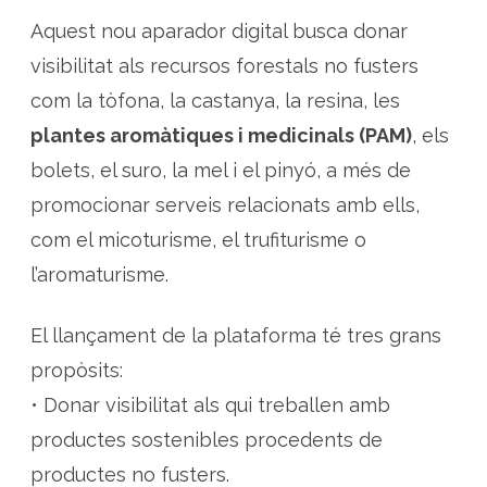
s
t
Aquest nou aparador digital busca donar
r
e
visibilitat als recursos forestals no fusters
s
com la tòfona, la castanya, la resina, les
plantes aromàtiques i medicinals (PAM)
, els
bolets, el suro, la mel i el pinyó, a més de
promocionar serveis relacionats amb ells,
com el micoturisme, el trufiturisme o
l’aromaturisme.
El llançament de la plataforma té tres grans
propòsits:
• Donar visibilitat als qui treballen amb
productes sostenibles procedents de
productes no fusters.