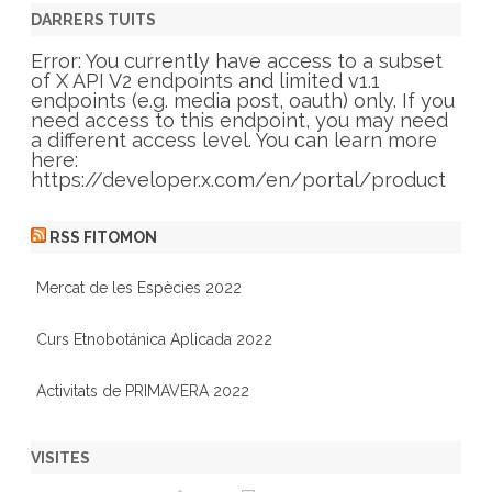
e
g
DARRERS TUITS
o
r
Error: You currently have access to a subset
i
of X API V2 endpoints and limited v1.1
e
endpoints (e.g. media post, oauth) only. If you
s
need access to this endpoint, you may need
a different access level. You can learn more
here:
https://developer.x.com/en/portal/product
RSS FITOMON
Mercat de les Espècies 2022
Curs Etnobotánica Aplicada 2022
Activitats de PRIMAVERA 2022
VISITES