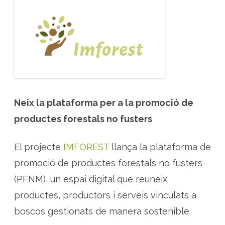
a
f
o
r
m
a
d
e
p
r
o
m
o
c
i
Neix la plataforma per a la promoció de
ó
d
productes forestals no fusters
e
p
r
o
El projecte
IMFOREST
llança la plataforma de
d
u
promoció de productes forestals no fusters
c
t
(PFNM), un espai digital que reuneix
e
s
s
productes, productors i serveis vinculats a
i
l
boscos gestionats de manera sostenible.
v
e