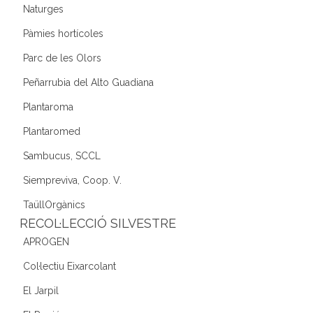
Naturges
Pàmies hortícoles
Parc de les Olors
Peñarrubia del Alto Guadiana
Plantaroma
Plantaromed
Sambucus, SCCL
Siempreviva, Coop. V.
TaüllOrgànics
RECOL·LECCIÓ SILVESTRE
APROGEN
Col·lectiu Eixarcolant
El Jarpil