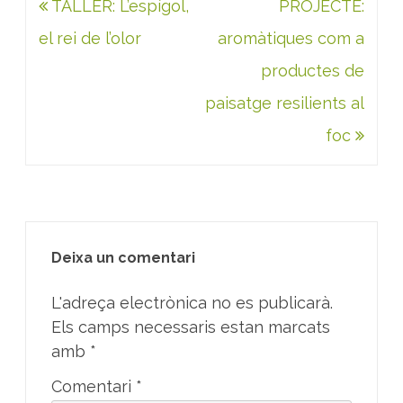
Navegació
TALLER: L’espígol,
k
n
p
PROJECTE:
d'entrades
el rei de l’olor
aromàtiques com a
productes de
paisatge resilients al
foc
Deixa un comentari
L'adreça electrònica no es publicarà.
Els camps necessaris estan marcats
amb
*
Comentari
*