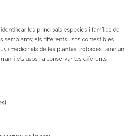
a
n
t
e
s
ú
identificar les principals espècies i famílies de
t
i
l
res semblants; els diferents usos comestibles
s
a
…), i medicinals de les plantes trobades; tenir un
l
a
rrani i els usos i a conservar les diferents
c
o
s
t
a
d
e
l
M
a
es)
r
e
s
m
e