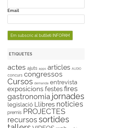
Email
ETIQUETES
actes
articles
ajuts
apps
AUDIO
congressos
concurs
Cursos
entrevista
demanda
fires
exposicions
festes
jornades
gastronomia
noticies
Llibres
legislació
PROJECTES
premis
sortides
recursos
tallers