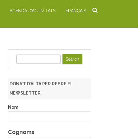
AGENDA D’ACTIVITATS
FRANÇAIS
S
e
a
r
DONA’T D’ALTA PER REBRE EL
c
NEWSLETTER
h
Nom
Cognoms