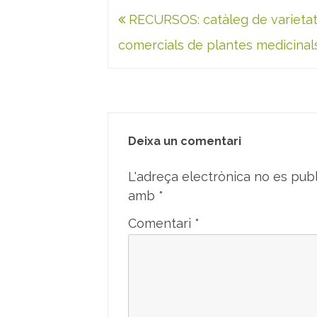
Navegació
RECURSOS: catàleg de varieta
d'entrades
comercials de plantes medicinal
Deixa un comentari
L'adreça electrònica no es publ
amb
*
Comentari
*