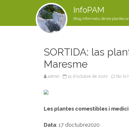
InfoPAM
Blog informatiu de les plantes a
SORTIDA: las plante
Maresme
admin
15 d'octubre de 2020
No hi 
Les plantes comestibles i medic
Data
: 17 d’octubre2020