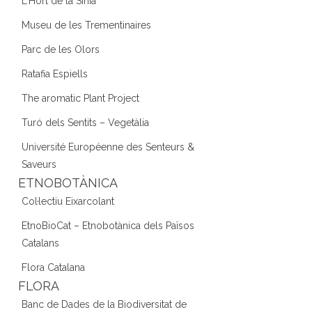
L'Hort de la Sínia
Museu de les Trementinaires
Parc de les Olors
Ratafia Espiells
The aromatic Plant Project
Turó dels Sentits – Vegetàlia
Université Européenne des Senteurs &
Saveurs
ETNOBOTÀNICA
Col·lectiu Eixarcolant
EtnoBioCat – Etnobotànica dels Països
Catalans
Flora Catalana
FLORA
Banc de Dades de la Biodiversitat de