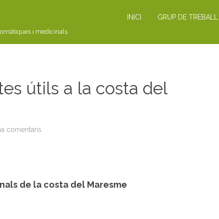
INICI
GRUP DE TREBALL
romàtiques i medicinals
s útils a la costa del
ha comentaris
a
S
O
R
T
I
D
A
inals de la costa del Maresme
:
l
a
s
p
l