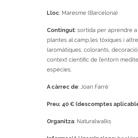
Lloc
: Maresme (Barcelona)
Contingut
: sortida per aprendre a 
plantes al camp,les tòxiques i alt
(aromàtiques, colorants, decoració 
context científic de l’entorn medite
espècies.
A càrrec de
: Joan Farré
Preu
:
40 € (descomptes aplicabl
Organitza
: Naturalwalks