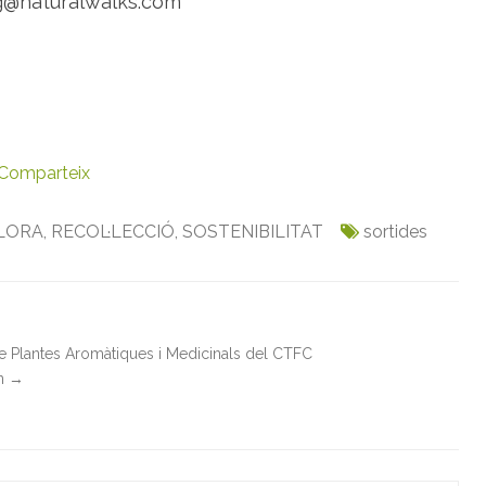
@naturalwalks.com
Comparteix
LORA
,
RECOL·LECCIÓ
,
SOSTENIBILITAT
sortides
de Plantes Aromàtiques i Medicinals del CTFC
in
→