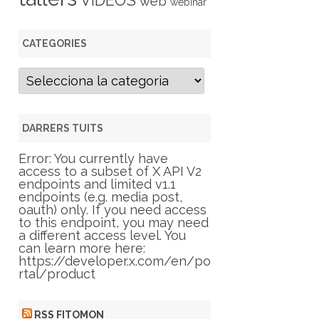
VIDEOS
web
webinar
CATEGORIES
C
a
t
e
g
DARRERS TUITS
o
r
Error: You currently have
i
access to a subset of X API V2
e
endpoints and limited v1.1
s
endpoints (e.g. media post,
oauth) only. If you need access
to this endpoint, you may need
a different access level. You
can learn more here:
https://developer.x.com/en/po
rtal/product
RSS FITOMON