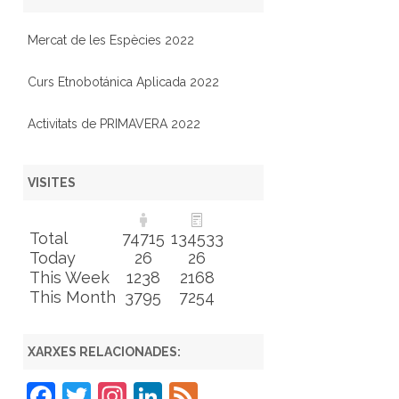
Mercat de les Espècies 2022
Curs Etnobotánica Aplicada 2022
Activitats de PRIMAVERA 2022
VISITES
Total
74715
134533
Today
26
26
This Week
1238
2168
This Month
3795
7254
XARXES RELACIONADES:
F
T
In
Li
F