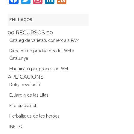
a
w
st
n
e
c
itt
a
k
e
ENLLAÇOS
e
er
gr
e
d
00 RECURSOS 00
b
a
dI
Catàleg de varietats comercials PAM
o
m
n
Directori de productors de PAM a
o
Catalunya
k
Maquinària per processar PAM
APLICACIONS
Dolça revolució
El Jardín de las Lilas
Fitoterapia.net
Herbalia: us de les herbes
INFITO