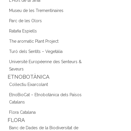
L'Hort de la Sínia
Museu de les Trementinaires
Parc de les Olors
Ratafia Espiells
The aromatic Plant Project
Turó dels Sentits – Vegetàlia
Université Européenne des Senteurs &
Saveurs
ETNOBOTÀNICA
Col·lectiu Eixarcolant
EtnoBioCat – Etnobotànica dels Països
Catalans
Flora Catalana
FLORA
Banc de Dades de la Biodiversitat de