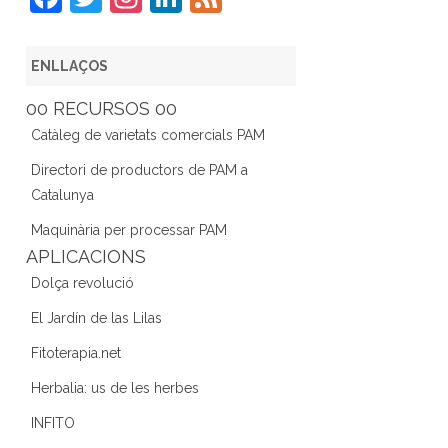
a
w
st
n
e
c
itt
a
k
e
ENLLAÇOS
e
er
gr
e
d
00 RECURSOS 00
b
a
dI
Catàleg de varietats comercials PAM
o
m
n
Directori de productors de PAM a
o
Catalunya
k
Maquinària per processar PAM
APLICACIONS
Dolça revolució
El Jardín de las Lilas
Fitoterapia.net
Herbalia: us de les herbes
INFITO