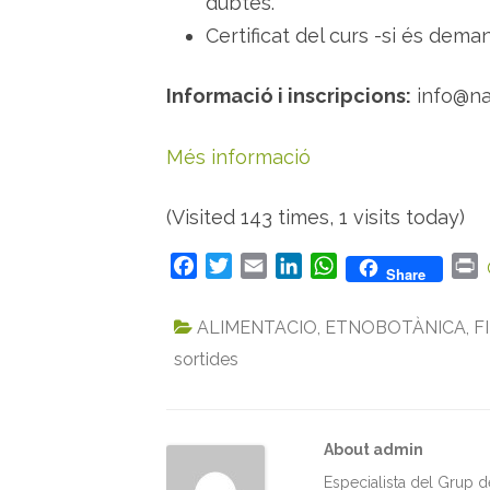
dubtes.
Certificat del curs -si és deman
Informació i inscripcions:
info@na
Més informació
(Visited 143 times, 1 visits today)
F
T
E
L
W
P
Share
a
w
m
i
h
r
c
i
a
n
a
i
ALIMENTACIO
,
ETNOBOTÀNICA
,
F
e
t
i
k
t
n
sortides
b
t
l
e
s
t
o
e
d
A
o
r
I
p
k
n
p
About admin
Especialista del Grup 