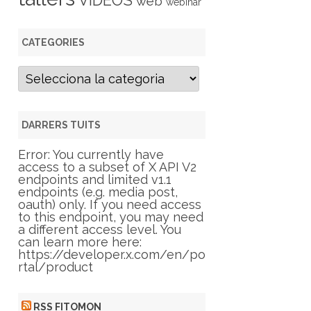
VIDEOS
web
webinar
CATEGORIES
C
a
t
e
g
DARRERS TUITS
o
r
Error: You currently have
i
access to a subset of X API V2
e
endpoints and limited v1.1
s
endpoints (e.g. media post,
oauth) only. If you need access
to this endpoint, you may need
a different access level. You
can learn more here:
https://developer.x.com/en/po
rtal/product
RSS FITOMON