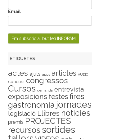
Email
ETIQUETES
actes
articles
ajuts
apps
AUDIO
congressos
concurs
Cursos
entrevista
demanda
fires
exposicions
festes
jornades
gastronomia
noticies
Llibres
legislació
PROJECTES
premis
sortides
recursos
tallers