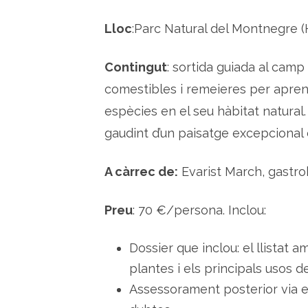
Lloc
:Parc Natural del Montnegre (H
Contingut
: sortida guiada al camp
comestibles i remeieres per aprend
espècies en el seu hàbitat natural. 
gaudint d’un paisatge excepcional
A càrrec de:
Evarist March, gastro
Preu
: 70 €/persona. Inclou:
Dossier que inclou: el llistat a
plantes i els principals usos d
Assessorament posterior via e-m