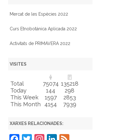
Mercat de les Espècies 2022
Curs Etnobotánica Aplicada 2022
Activitats de PRIMAVERA 2022
VISITES
Total
75074
135218
Today
144
298
This Week
1597
2853
This Month
4154
7939
XARXES RELACIONADES:
F
T
In
Li
F