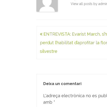
View all posts by adm
Navegació
ENTREVISTA: Evarist March, s’
d'entrades
perdut l’habilitat d’aprofitar la flo
silvestre
Deixa un comentari
L'adreça electrònica no es publ
amb
*