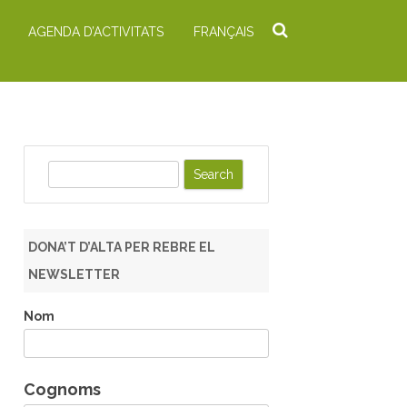
AGENDA D’ACTIVITATS
FRANÇAIS
S
e
a
r
DONA’T D’ALTA PER REBRE EL
c
NEWSLETTER
h
Nom
Cognoms