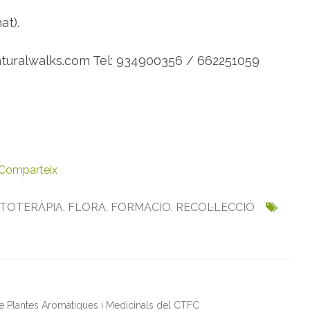
g
r
at).
e
-
C
o
turalwalks.com Tel: 934900356 / 662251059
r
r
e
d
o
r
Comparteix
ITOTERÀPIA
,
FLORA
,
FORMACIO
,
RECOL·LECCIÓ
de Plantes Aromàtiques i Medicinals del CTFC