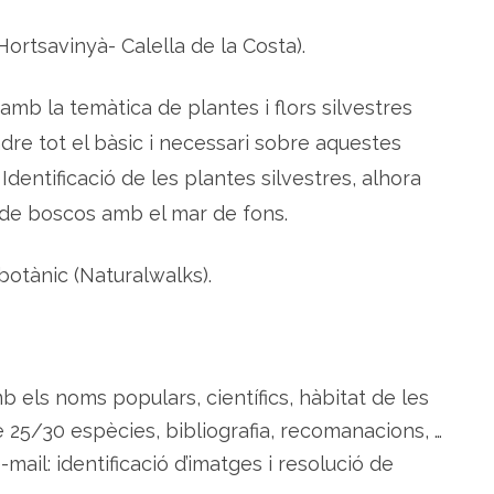
e
s
ortsavinyà- Calella de la Costa).
c
o
m
e
 amb la temàtica de plantes i flors silvestres
s
t
i
re tot el bàsic i necessari sobre aquestes
b
l
Identificació de les plantes silvestres, alhora
e
s
 de boscos amb el mar de fons.
i
r
e
m
botànic (Naturalwalks).
e
i
e
r
e
s
d
e
mb els noms populars, científics, hàbitat de les
l
M
e 25/30 espècies, bibliografia, recomanacions, …
o
n
ail: identificació d’imatges i resolució de
t
n
e