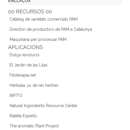
c
itt
a
k
e
ENLLAÇOS
e
er
gr
e
d
00 RECURSOS 00
b
a
dI
Catàleg de varietats comercials PAM
o
m
n
Directori de productors de PAM a Catalunya
o
Maquinària per processar PAM
k
APLICACIONS
Dolça revolució
El Jardín de las Lilas
Fitoterapia.net
Herbalia: us de les herbes
INFITO
Natural Ingredients Resource Center
Ratafia Espiells
The aromatic Plant Project