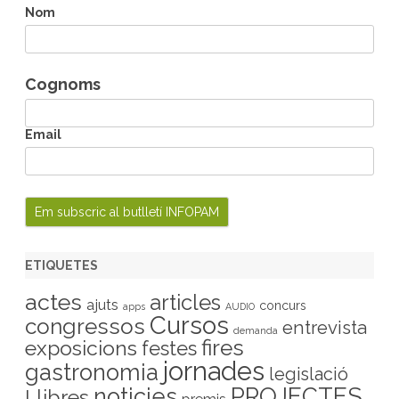
h
Nom
Cognoms
Email
ETIQUETES
actes
articles
ajuts
concurs
apps
AUDIO
Cursos
congressos
entrevista
demanda
fires
exposicions
festes
jornades
gastronomia
legislació
PROJECTES
noticies
Llibres