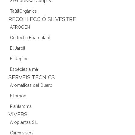
Siempreviva, Coop. V.
TaüllOrgànics
RECOL·LECCIÓ SILVESTRE
APROGEN
Col·lectiu Eixarcolant
El Jarpil
El Repión
Espècies a mà
SERVEIS TÈCNICS
Aromáticas del Duero
Fitomon
Plantaroma
VIVERS
Aroplantas S.L.
Carex vivers