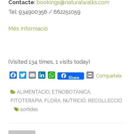
Contacte
:
bookings@naturalwalks.com
Tel: 934900356 / 662251059
Més informació
(Visited 134 times, 1 visits today)
F
T
E
L
W
P
Comparteix
Share
a
w
m
i
h
r
c
i
a
n
a
i
ALIMENTACIO
,
ETNOBOTÀNICA
,
e
t
i
k
t
n
FITOTERÀPIA
,
FLORA
,
NUTRICIÓ
,
RECOL·LECCIÓ
b
t
l
e
s
t
sortides
o
e
d
A
o
r
I
p
k
n
p