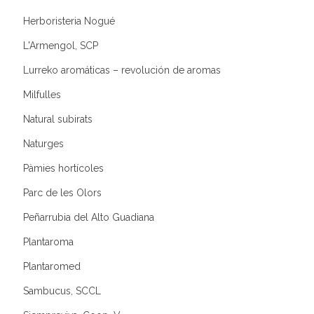
Herboristeria Nogué
L'Armengol, SCP
Lurreko aromáticas – revolución de aromas
Milfulles
Natural subirats
Naturges
Pàmies hortícoles
Parc de les Olors
Peñarrubia del Alto Guadiana
Plantaroma
Plantaromed
Sambucus, SCCL