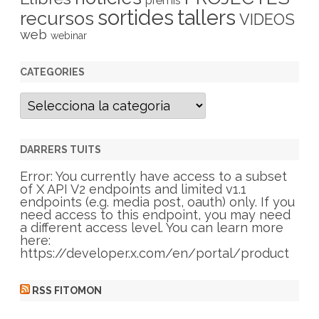
premis
sortides
tallers
recursos
VIDEOS
web
webinar
CATEGORIES
C
a
t
e
g
DARRERS TUITS
o
r
Error: You currently have access to a subset
i
of X API V2 endpoints and limited v1.1
e
endpoints (e.g. media post, oauth) only. If you
s
need access to this endpoint, you may need
a different access level. You can learn more
here:
https://developer.x.com/en/portal/product
RSS FITOMON