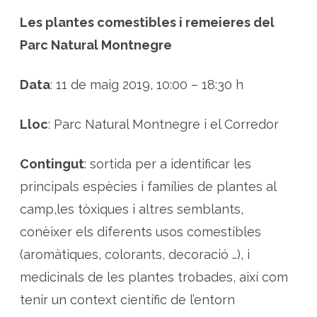
l
v
Les plantes comestibles i remeieres del
e
s
Parc Natural Montnegre
t
r
e
s
Data
: 11 de maig 2019, 10:00 – 18:30 h
d
e
l
P
Lloc
: Parc Natural Montnegre i el Corredor
a
r
c
N
Contingut
: sortida per a identificar les
a
t
u
principals espècies i famílies de plantes al
r
a
camp,les tòxiques i altres semblants,
l
M
conèixer els diferents usos comestibles
o
n
t
(aromàtiques, colorants, decoració …), i
n
e
medicinals de les plantes trobades, així com
g
r
tenir un context científic de l’entorn
e