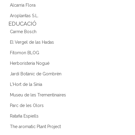
Alcarria Flora
Aroplantas S.L.
EDUCACIÓ
Carme Bosch
El Vergel de las Hadas
Fitomon BLOG
Herboristeria Nogué
Jardí Botànic de Gombrèn
L'Hort de la Sínia
Museu de les Trementinaires
Parc de les Olors
Ratafia Espiells
The aromatic Plant Project