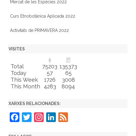
Mercat de les Espècies 2022
Curs Etnobotánica Aplicada 2022
Activitats de PRIMAVERA 2022
VISITES
Total
75203
135373
Today
57
65
This Week
1726
3008
This Month
4283
8094
XARXES RELACIONADES:
F
T
In
Li
F
a
w
st
n
e