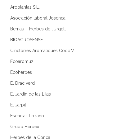
Aroplantas S.L.
Asociación laboral Josenea
Bernau – Herbes de l’Urgell
BIOAGROSENSE
Cinctorres Aromàtiques Coop.V.
Ecoaromuz
Ecoherbes
El Drac verd
El Jardín de las Lilas
El Jarpil
Esencias Lozano
Grupo Herbex
Herbes de la Conca