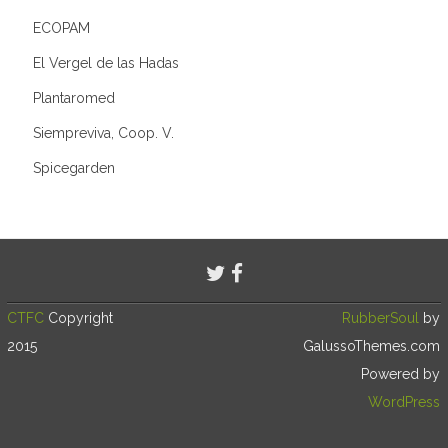
ECOPAM
El Vergel de las Hadas
Plantaromed
Siempreviva, Coop. V.
Spicegarden
CTFC
Copyright
RubberSoul
by
2015
GalussoThemes.com
Powered by
WordPress