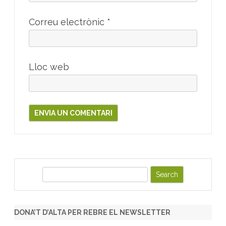
Correu electrònic
*
Lloc web
S
e
a
r
DONA’T D’ALTA PER REBRE EL NEWSLETTER
c