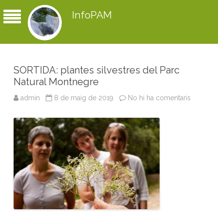
InfoPAM
SORTIDA: plantes silvestres del Parc
Natural Montnegre
admin
8 de maig de 2019
No hi ha comentaris
a
S
O
R
T
I
D
A
:
p
l
a
n
t
e
s
s
i