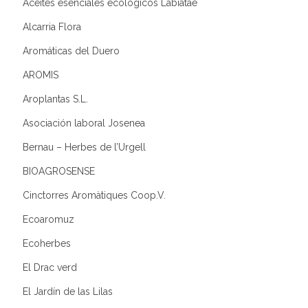
Aceites esenciales ecológicos Labiatae
Alcarria Flora
Aromáticas del Duero
AROMIS
Aroplantas S.L.
Asociación laboral Josenea
Bernau – Herbes de l’Urgell
BIOAGROSENSE
Cinctorres Aromàtiques Coop.V.
Ecoaromuz
Ecoherbes
El Drac verd
El Jardín de las Lilas