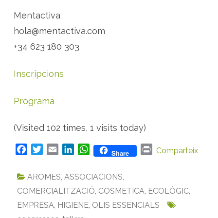
Mentactiva
hola@mentactiva.com
+34 623 180 303
Inscripcions
Programa
(Visited 102 times, 1 visits today)
F
T
E
L
W
P
Comparteix
Share
a
w
m
i
h
r
c
i
a
n
a
i
AROMES
,
ASSOCIACIONS
,
e
t
i
k
t
n
COMERCIALITZACIÓ
,
COSMETICA
,
ECOLÒGIC
,
b
t
l
e
s
t
EMPRESA
,
HIGIENE
,
OLIS ESSENCIALS
o
e
d
A