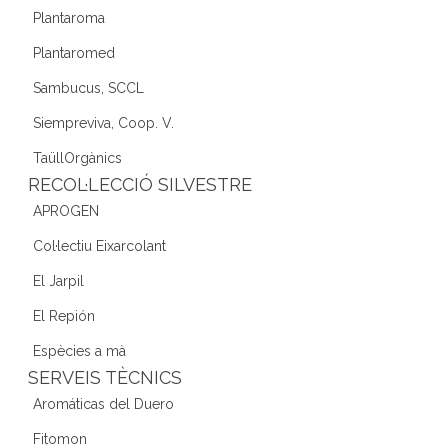
Plantaroma
Plantaromed
Sambucus, SCCL
Siempreviva, Coop. V.
TaüllOrgànics
RECOL·LECCIÓ SILVESTRE
APROGEN
Col·lectiu Eixarcolant
El Jarpil
El Repión
Espècies a mà
SERVEIS TÈCNICS
Aromáticas del Duero
Fitomon