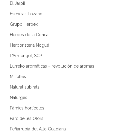
El Jarpil
Esencias Lozano
Grupo Herbex
Herbes de la Conca
Herboristeria Nogué
L'Armengol, SCP
Lurreko aromáticas – revolución de aromas
Milfulles
Natural subirats
Naturges
Pàmies hortícoles
Parc de les Olors
Peñarrubia del Alto Guadiana