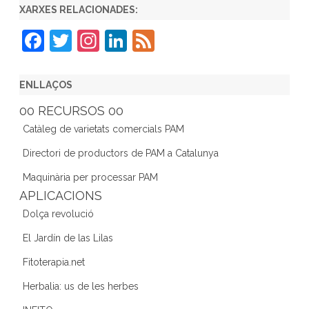
XARXES RELACIONADES:
F
T
In
Li
F
a
w
st
n
e
c
itt
a
k
e
ENLLAÇOS
e
er
gr
e
d
00 RECURSOS 00
b
a
dI
Catàleg de varietats comercials PAM
o
m
n
Directori de productors de PAM a Catalunya
o
Maquinària per processar PAM
k
APLICACIONS
Dolça revolució
El Jardín de las Lilas
Fitoterapia.net
Herbalia: us de les herbes