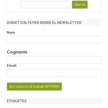
S
e
a
r
DONA’T D’ALTA PER REBRE EL NEWSLETTER
c
h
Nom
Cognoms
Email
ETIQUETES