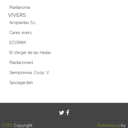
Plantaroma
VIVERS
Aroplantas S.L.
Carex vivers
ECOPAM
El Vergel de las Hadas
Plantaromed
Siempreviva, Coop. V.
Spicegarden
CTFC
Copyright
RubberSoul
by