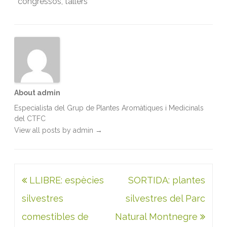
congressos
o
r
,
tallers
I
p
k
n
p
About admin
Especialista del Grup de Plantes Aromàtiques i Medicinals
del CTFC
View all posts by admin
→
Navegació
LLIBRE: espècies
SORTIDA: plantes
d'entrades
silvestres
silvestres del Parc
comestibles de
Natural Montnegre