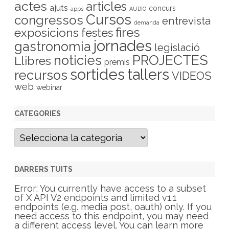
actes
articles
ajuts
concurs
apps
AUDIO
Cursos
congressos
entrevista
demanda
fires
exposicions
festes
jornades
gastronomia
legislació
PROJECTES
noticies
Llibres
premis
sortides
tallers
recursos
VIDEOS
web
webinar
CATEGORIES
C
a
t
e
g
DARRERS TUITS
o
r
Error: You currently have access to a subset
i
of X API V2 endpoints and limited v1.1
e
endpoints (e.g. media post, oauth) only. If you
s
need access to this endpoint, you may need
a different access level. You can learn more