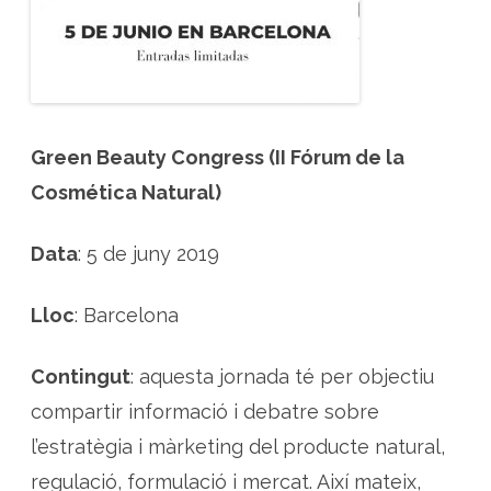
l
a
c
o
s
m
è
t
i
c
Green Beauty Congress (II Fórum de la
a
n
Cosmética Natural)
a
t
u
r
Data
: 5 de juny 2019
a
l
a
B
Lloc
: Barcelona
a
r
c
e
Contingut
: aquesta jornada té per objectiu
l
o
n
compartir informació i debatre sobre
a
l’estratègia i màrketing del producte natural,
regulació, formulació i mercat. Així mateix,