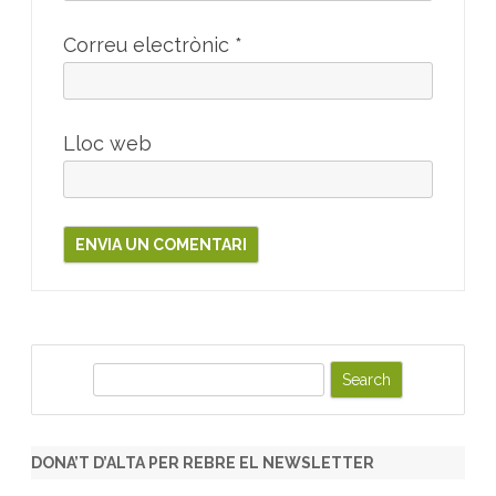
Correu electrònic
*
Lloc web
S
e
a
r
DONA’T D’ALTA PER REBRE EL NEWSLETTER
c