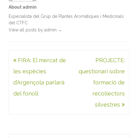
About admin
Especialista del Grup de Plantes Aromàtiques i Medicinals
del CTFC
View all posts by admin
→
Navegació
FIRA: El mercat de
PROJECTE:
d'entrades
les espècies
questionari sobre
d’Argençola parlarà
formació de
del fonoll
recol·lectors
silvestres