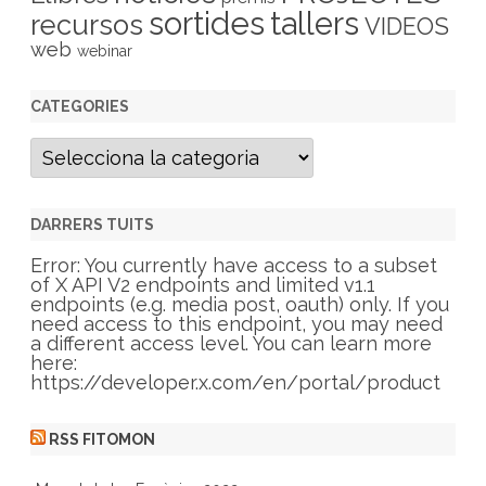
sortides
tallers
recursos
VIDEOS
web
webinar
CATEGORIES
C
a
t
e
g
DARRERS TUITS
o
r
Error: You currently have access to a subset
i
of X API V2 endpoints and limited v1.1
e
endpoints (e.g. media post, oauth) only. If you
s
need access to this endpoint, you may need
a different access level. You can learn more
here:
https://developer.x.com/en/portal/product
RSS FITOMON