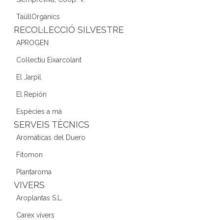
TaüllOrgànics
RECOL·LECCIÓ SILVESTRE
APROGEN
Col·lectiu Eixarcolant
El Jarpil
El Repión
Espècies a mà
SERVEIS TÈCNICS
Aromáticas del Duero
Fitomon
Plantaroma
VIVERS
Aroplantas S.L.
Carex vivers