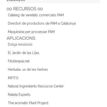
e
er
gr
e
d
00 RECURSOS 00
b
a
dI
Catàleg de varietats comercials PAM
o
m
n
Directori de productors de PAM a Catalunya
o
Maquinària per processar PAM
k
APLICACIONS
Dolça revolució
El Jardín de las Lilas
Fitoterapia.net
Herbalia: us de les herbes
INFITO
Natural Ingredients Resource Center
Ratafia Espiells
The aromatic Plant Project