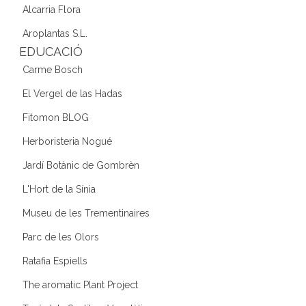
Alcarria Flora
Aroplantas S.L.
EDUCACIÓ
Carme Bosch
El Vergel de las Hadas
Fitomon BLOG
Herboristeria Nogué
Jardí Botànic de Gombrèn
L'Hort de la Sínia
Museu de les Trementinaires
Parc de les Olors
Ratafia Espiells
The aromatic Plant Project