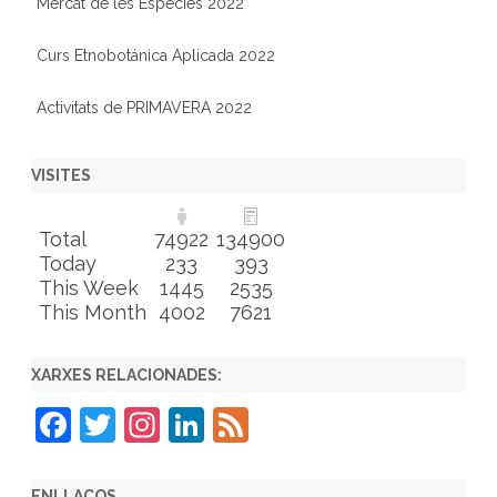
Mercat de les Espècies 2022
Curs Etnobotánica Aplicada 2022
Activitats de PRIMAVERA 2022
VISITES
Total
74922
134900
Today
233
393
This Week
1445
2535
This Month
4002
7621
XARXES RELACIONADES:
F
T
In
Li
F
a
w
st
n
e
c
itt
a
k
e
ENLLAÇOS