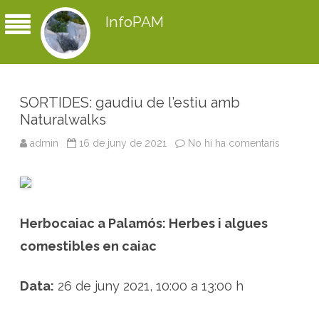
InfoPAM
SORTIDES: gaudiu de l’estiu amb
Naturalwalks
admin
16 de juny de 2021
No hi ha comentaris
a
S
O
R
T
I
D
E
Herbocaiac a Palamós: Herbes i algues
S
:
g
comestibles en caiac
a
u
d
i
Data:
26 de juny 2021, 10:00 a 13:00 h
u
d
e