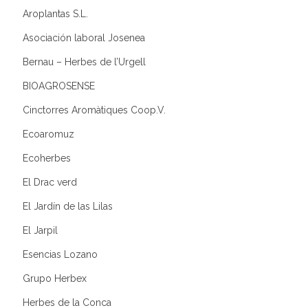
Aroplantas S.L.
Asociación laboral Josenea
Bernau – Herbes de l’Urgell
BIOAGROSENSE
Cinctorres Aromàtiques Coop.V.
Ecoaromuz
Ecoherbes
El Drac verd
El Jardín de las Lilas
El Jarpil
Esencias Lozano
Grupo Herbex
Herbes de la Conca