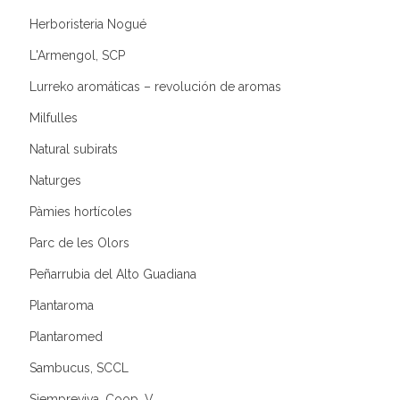
Herboristeria Nogué
L'Armengol, SCP
Lurreko aromáticas – revolución de aromas
Milfulles
Natural subirats
Naturges
Pàmies hortícoles
Parc de les Olors
Peñarrubia del Alto Guadiana
Plantaroma
Plantaromed
Sambucus, SCCL
Siempreviva, Coop. V.