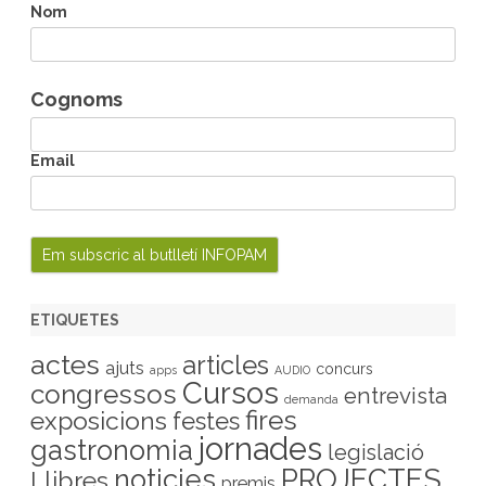
h
Nom
Cognoms
Email
ETIQUETES
actes
articles
ajuts
concurs
apps
AUDIO
Cursos
congressos
entrevista
demanda
fires
exposicions
festes
jornades
gastronomia
legislació
PROJECTES
noticies
Llibres
premis