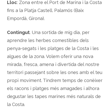
l
Lloc
: Zona entre el Port de Marina i la Costa
’
e
fins a la Platja Castell. Palamós (Baix
s
t
Empordà, Girona).
i
u
a
m
Contingut
. Una sortida de mig dia, per
b
N
aprendre les herbes comestibles dels
a
t
u
penya-segats i les platges de la Costa i les
r
a
algues de la zona. Volem oferir una nova
l
w
mirada, fresca, amena i divertida del nostre
a
l
k
territori passejant sobre les ones amb el teu
s
propi moviment. Tindrem temps de conèixer
els racons i platges més amagades i alhora
degustar les tapes marines més naturals de
la Costa.