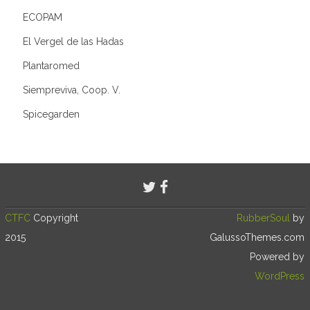
ECOPAM
El Vergel de las Hadas
Plantaromed
Siempreviva, Coop. V.
Spicegarden
CTFC
Copyright
RubberSoul
by
2015
GalussoThemes.com
Powered by
WordPress