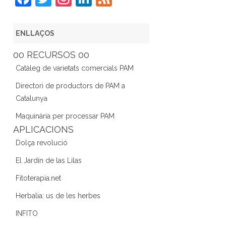
a
w
st
n
e
c
itt
a
k
e
ENLLAÇOS
e
er
gr
e
d
00 RECURSOS 00
b
a
dI
Catàleg de varietats comercials PAM
o
m
n
Directori de productors de PAM a
o
Catalunya
k
Maquinària per processar PAM
APLICACIONS
Dolça revolució
El Jardín de las Lilas
Fitoterapia.net
Herbalia: us de les herbes
INFITO