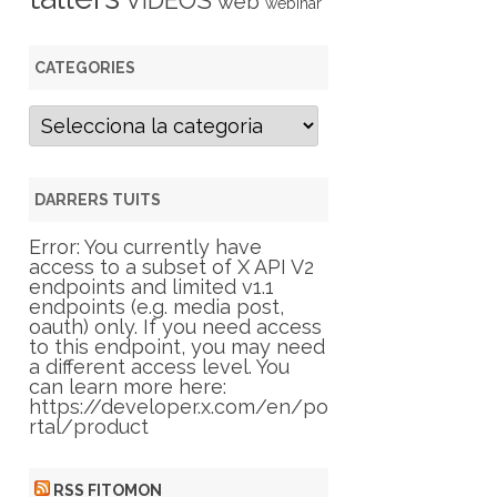
VIDEOS
web
webinar
CATEGORIES
C
a
t
e
g
DARRERS TUITS
o
r
Error: You currently have
i
access to a subset of X API V2
e
endpoints and limited v1.1
s
endpoints (e.g. media post,
oauth) only. If you need access
to this endpoint, you may need
a different access level. You
can learn more here:
https://developer.x.com/en/po
rtal/product
RSS FITOMON