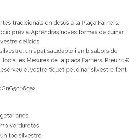
t
a
t
s
d
ntes tradicionals en desús a la Plaça Farners.
’
E
ripció prèvia. Aprendràs noves formes de cuinar i
i
x
vestre deliciós.
a
r
silvestre, un àpat saludable i amb sabors de
c
o
à lloc a les Mesures de la plaça Farners. Preu 10€
l
a
 Reserveu el vostre tiquet pel dinar silvestre fent
n
t
a
m
b
SoGnG5c06qa2
c
u
i
n
a
s
getarianes
i
l
amb verduretes
v
e
un toc silvestre
s
t