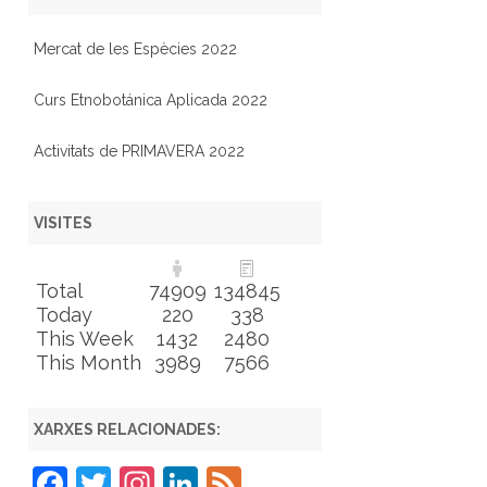
Mercat de les Espècies 2022
Curs Etnobotánica Aplicada 2022
Activitats de PRIMAVERA 2022
VISITES
Total
74909
134845
Today
220
338
This Week
1432
2480
This Month
3989
7566
XARXES RELACIONADES:
F
T
In
Li
F