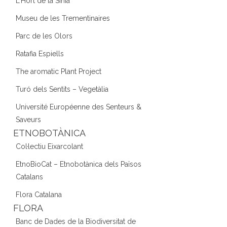
L'Hort de la Sínia
Museu de les Trementinaires
Parc de les Olors
Ratafia Espiells
The aromatic Plant Project
Turó dels Sentits – Vegetàlia
Université Européenne des Senteurs &
Saveurs
ETNOBOTÀNICA
Col·lectiu Eixarcolant
EtnoBioCat – Etnobotànica dels Països
Catalans
Flora Catalana
FLORA
Banc de Dades de la Biodiversitat de