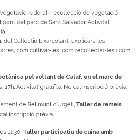
r
e
vegetació ruderal i recol·lecció de vegetació
 pont del parc de Sant Salvador. Activitat
ia.
del Col·lectiu Eixarcolant, explicarà les
stres, com cultivar-les, com recol·lectar-les i com
otànica pel voltant de Calaf, en el marc de
s, 17h. Activitat gratuïta. No cal inscripció prèvia.
untament de Bellmunt d’Urgell,
Taller de remeis
 cal inscripció prèvia.
es 11:30,
Taller participatiu de cuina amb