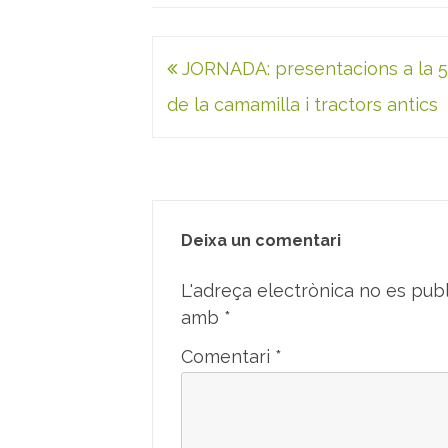
Navegació
JORNADA: presentacions a la 5a
d'entrades
de la camamilla i tractors antics
Deixa un comentari
L'adreça electrònica no es publ
amb
*
Comentari
*