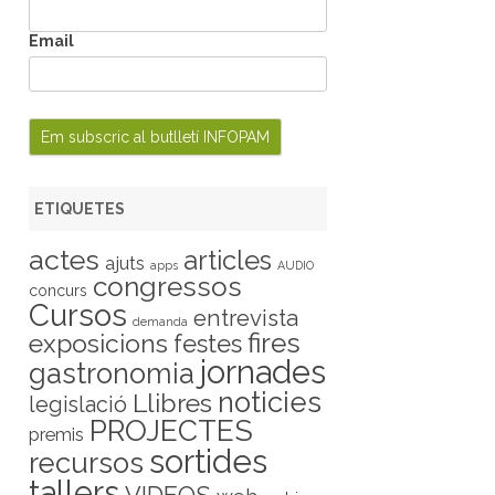
Email
ETIQUETES
actes
articles
ajuts
apps
AUDIO
congressos
concurs
Cursos
entrevista
demanda
fires
exposicions
festes
jornades
gastronomia
noticies
Llibres
legislació
PROJECTES
premis
sortides
recursos
tallers