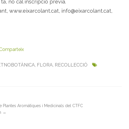
ïta, no cal inscripció prèvia.
lant, www.eixarcolant.cat, info@eixarcolant.cat,
Comparteix
ETNOBOTÀNICA
,
FLORA
,
RECOL·LECCIÓ
de Plantes Aromàtiques i Medicinals del CTFC
in
→