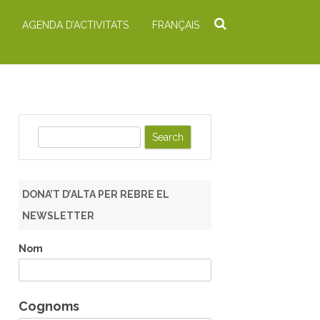
AGENDA D’ACTIVITATS
FRANÇAIS
S
e
a
r
DONA’T D’ALTA PER REBRE EL
c
NEWSLETTER
h
Nom
Cognoms