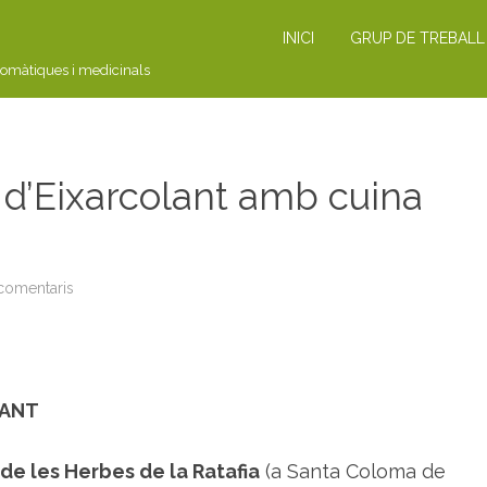
INICI
GRUP DE TREBALL
romàtiques i medicinals
 d’Eixarcolant amb cuina
 comentaris
a
T
A
L
L
E
R
:
LANT
a
c
t
i
de les Herbes de la Ratafia
(a Santa Coloma de
v
i