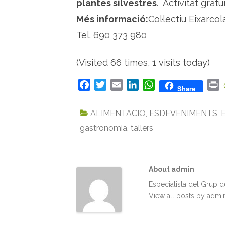
plantes silvestres
. Activitat gratu
Més informació:
Col·lectiu Eixarco
Tel. 690 373 980
(Visited 66 times, 1 visits today)
F
T
E
L
W
P
Share
a
w
m
i
h
r
c
i
a
n
a
i
ALIMENTACIO
,
ESDEVENIMENTS
,
e
t
i
k
t
n
gastronomia
,
tallers
b
t
l
e
s
t
o
e
d
A
o
r
I
p
k
n
p
About admin
Especialista del Grup 
View all posts by adm