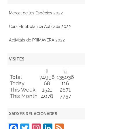
Mercat de les Espècies 2022
Curs Etnobotánica Aplicada 2022
Activitats de PRIMAVERA 2022
VISITES
Total
74998
135036
Today
68
116
This Week
1521
2671
This Month
4078
7757
XARXES RELACIONADES:
F
T
In
Li
F