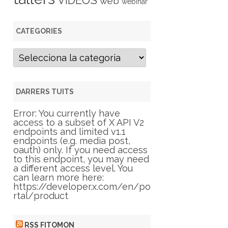
VIDEOS
web
webinar
CATEGORIES
C
a
t
e
g
DARRERS TUITS
o
r
Error: You currently have
i
access to a subset of X API V2
e
endpoints and limited v1.1
s
endpoints (e.g. media post,
oauth) only. If you need access
to this endpoint, you may need
a different access level. You
can learn more here:
https://developer.x.com/en/po
rtal/product
RSS FITOMON