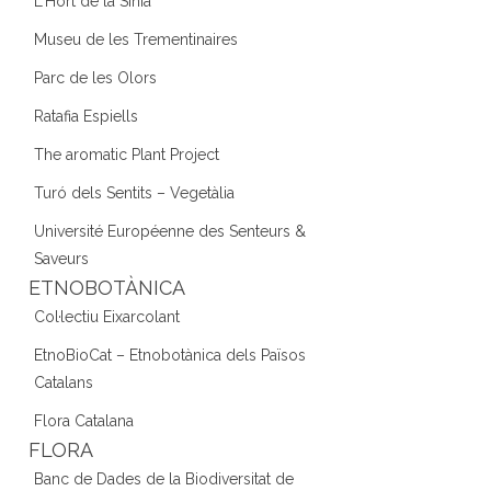
L'Hort de la Sínia
Museu de les Trementinaires
Parc de les Olors
Ratafia Espiells
The aromatic Plant Project
Turó dels Sentits – Vegetàlia
Université Européenne des Senteurs &
Saveurs
ETNOBOTÀNICA
Col·lectiu Eixarcolant
EtnoBioCat – Etnobotànica dels Països
Catalans
Flora Catalana
FLORA
Banc de Dades de la Biodiversitat de