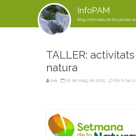
InfoPAM
Blog informatiu de les plantes a
TALLER: activitats
natura
eva
16 de maig de 2025
No hi ha c