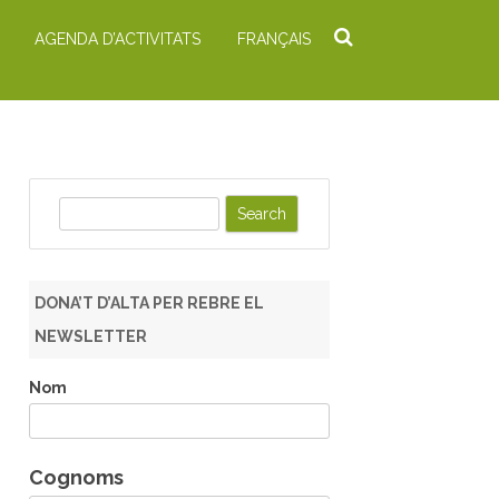
AGENDA D’ACTIVITATS
FRANÇAIS
S
e
a
r
DONA’T D’ALTA PER REBRE EL
c
NEWSLETTER
h
Nom
Cognoms