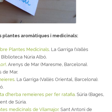
 plantes aromàtiques i medicinals:
libre Plantes Medicinals
. La Garriga (Vallès
 Biblioteca Núria Albó.
or!
. Arenys de Mar (Maresme, Barcelona).
s de Mar.
meieres
. La Garriga (Vallès Oriental, Barcelona).
ó.
cta d’herba remeieres per fer ratafia
. Súria (Bages,
ent de Súria.
tes medicinals de Vilamajor.
Sant Antoni de