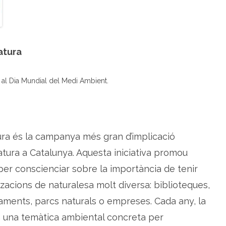
t
a
t
s
d
u
r
atura
a
n
t
l
ca al Dia Mundial del Medi Ambient.
a
s
e
t
5
m
a
n
a
ra és la campanya més gran d’implicació
d
e
atura a Catalunya. Aquesta iniciativa promou
l
a
à per conscienciar sobre la importància de tenir
n
a
t
tzacions de naturalesa molt diversa: biblioteques,
u
r
taments, parcs naturals o empreses. Cada any, la
a
n una temàtica ambiental concreta per