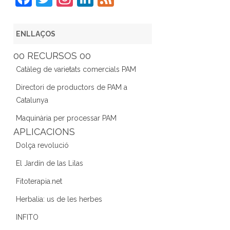
a
w
st
n
e
c
itt
a
k
e
ENLLAÇOS
e
er
gr
e
d
00 RECURSOS 00
b
a
dI
Catàleg de varietats comercials PAM
o
m
n
Directori de productors de PAM a
o
Catalunya
k
Maquinària per processar PAM
APLICACIONS
Dolça revolució
El Jardín de las Lilas
Fitoterapia.net
Herbalia: us de les herbes
INFITO