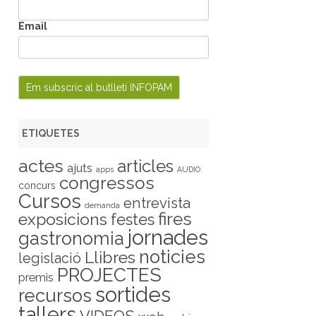
Email
ETIQUETES
actes
articles
ajuts
apps
AUDIO
congressos
concurs
Cursos
entrevista
demanda
fires
exposicions
festes
jornades
gastronomia
noticies
Llibres
legislació
PROJECTES
premis
sortides
recursos
tallers