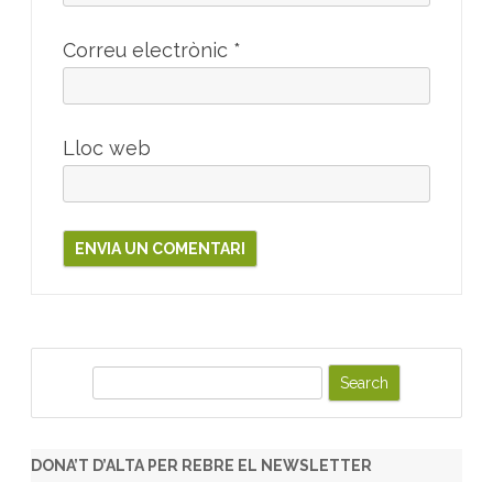
Correu electrònic
*
Lloc web
S
e
a
r
DONA’T D’ALTA PER REBRE EL NEWSLETTER
c