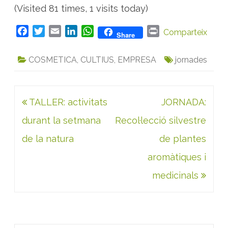
(Visited 81 times, 1 visits today)
F
T
E
L
W
P
Comparteix
Share
a
w
m
i
h
r
c
i
a
n
a
i
COSMETICA
,
CULTIUS
,
EMPRESA
jornades
e
t
i
k
t
n
b
t
l
e
s
t
o
e
d
A
Navegació
TALLER: activitats
JORNADA:
o
r
I
p
k
n
p
d'entrades
durant la setmana
Recol·lecció silvestre
de la natura
de plantes
aromàtiques i
medicinals