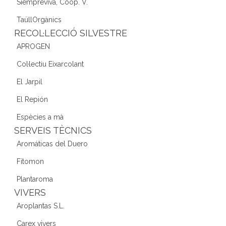
Siempreviva, Coop. V.
TaüllOrgànics
RECOL·LECCIÓ SILVESTRE
APROGEN
Col·lectiu Eixarcolant
El Jarpil
El Repión
Espècies a mà
SERVEIS TÈCNICS
Aromáticas del Duero
Fitomon
Plantaroma
VIVERS
Aroplantas S.L.
Carex vivers