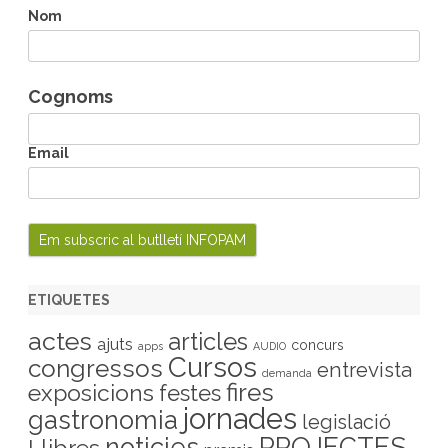
h
Nom
Cognoms
Email
ETIQUETES
actes
articles
ajuts
concurs
apps
AUDIO
Cursos
congressos
entrevista
demanda
fires
exposicions
festes
jornades
gastronomia
legislació
PROJECTES
noticies
Llibres