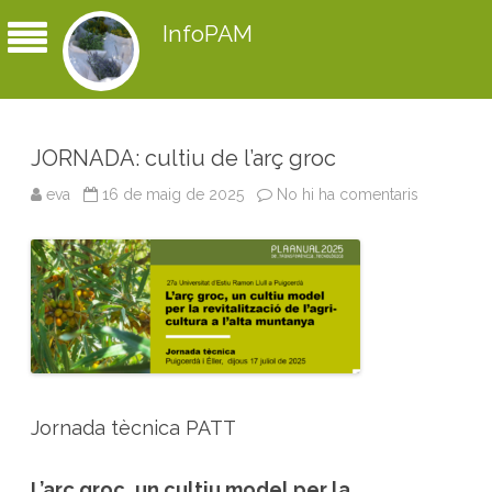
InfoPAM
JORNADA: cultiu de l’arç groc
eva
16 de maig de 2025
No hi ha comentaris
a
J
O
R
N
A
D
A
:
c
u
l
t
i
u
Jornada tècnica PATT
d
e
l
’
L’arç groc, un cultiu model per la
a