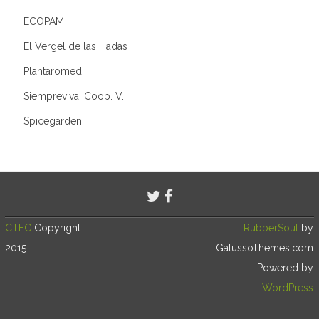
ECOPAM
El Vergel de las Hadas
Plantaromed
Siempreviva, Coop. V.
Spicegarden
CTFC
Copyright
RubberSoul
by
2015
GalussoThemes.com
Powered by
WordPress