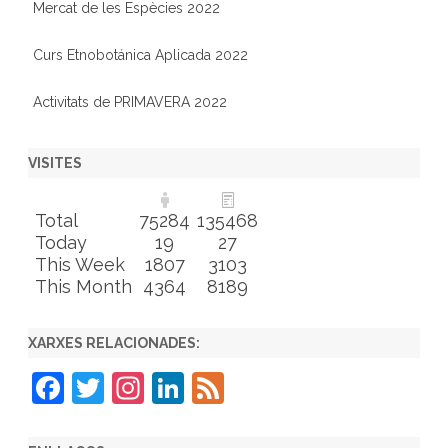
Mercat de les Espècies 2022
Curs Etnobotánica Aplicada 2022
Activitats de PRIMAVERA 2022
VISITES
Total
75284
135468
Today
19
27
This Week
1807
3103
This Month
4364
8189
XARXES RELACIONADES:
F
T
In
Li
F
a
w
st
n
e