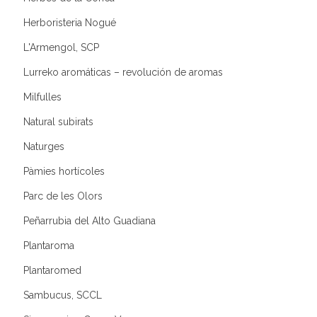
Herboristeria Nogué
L'Armengol, SCP
Lurreko aromáticas – revolución de aromas
Milfulles
Natural subirats
Naturges
Pàmies hortícoles
Parc de les Olors
Peñarrubia del Alto Guadiana
Plantaroma
Plantaromed
Sambucus, SCCL