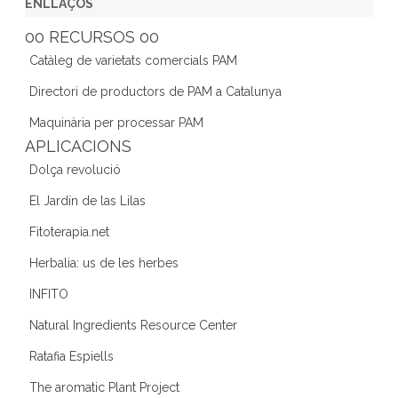
c
itt
a
k
e
ENLLAÇOS
e
er
gr
e
d
00 RECURSOS 00
b
a
dI
Catàleg de varietats comercials PAM
o
m
n
Directori de productors de PAM a Catalunya
o
Maquinària per processar PAM
k
APLICACIONS
Dolça revolució
El Jardín de las Lilas
Fitoterapia.net
Herbalia: us de les herbes
INFITO
Natural Ingredients Resource Center
Ratafia Espiells
The aromatic Plant Project