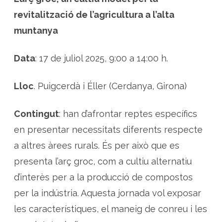
r
ç
revitalització de l’agricultura a l’alta
g
r
muntanya
o
c
Data
: 17 de juliol 2025, 9:00 a 14:00 h.
Lloc
. Puigcerdà i Éller (Cerdanya, Girona)
Contingut
: han d’afrontar reptes específics
en presentar necessitats diferents respecte
a altres àrees rurals. És per això que es
presenta l’arç groc, com a cultiu alternatiu
d’interès per a la producció de compostos
per la indústria. Aquesta jornada vol exposar
les característiques, el maneig de conreu i les