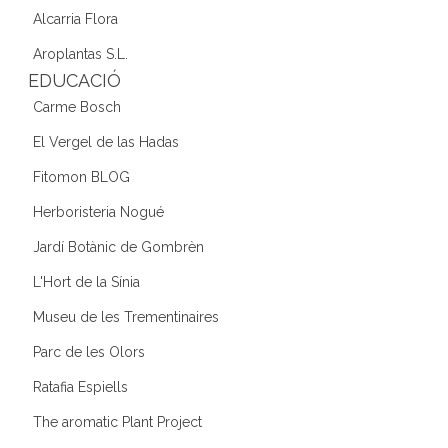
Alcarria Flora
Aroplantas S.L.
EDUCACIÓ
Carme Bosch
El Vergel de las Hadas
Fitomon BLOG
Herboristeria Nogué
Jardí Botànic de Gombrèn
L'Hort de la Sínia
Museu de les Trementinaires
Parc de les Olors
Ratafia Espiells
The aromatic Plant Project