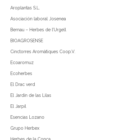
Aroplantas S.L.
Asociación laboral Josenea
Bernau – Herbes de l’Urgell
BIOAGROSENSE
Cinctorres Aromàtiques Coop.V.
Ecoaromuz
Ecoherbes
El Drac verd
El Jardín de las Lilas
El Jarpil
Esencias Lozano
Grupo Herbex
Herbes de la Conca