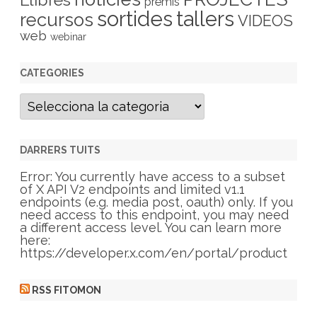
premis
sortides
tallers
recursos
VIDEOS
web
webinar
CATEGORIES
C
a
t
e
g
DARRERS TUITS
o
r
Error: You currently have access to a subset
i
of X API V2 endpoints and limited v1.1
e
endpoints (e.g. media post, oauth) only. If you
s
need access to this endpoint, you may need
a different access level. You can learn more
here:
https://developer.x.com/en/portal/product
RSS FITOMON