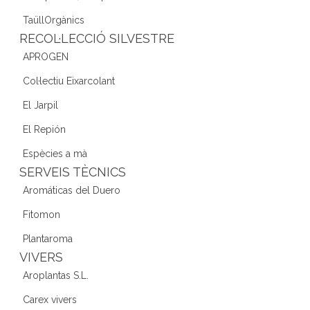
TaüllOrgànics
RECOL·LECCIÓ SILVESTRE
APROGEN
Col·lectiu Eixarcolant
El Jarpil
El Repión
Espècies a mà
SERVEIS TÈCNICS
Aromáticas del Duero
Fitomon
Plantaroma
VIVERS
Aroplantas S.L.
Carex vivers