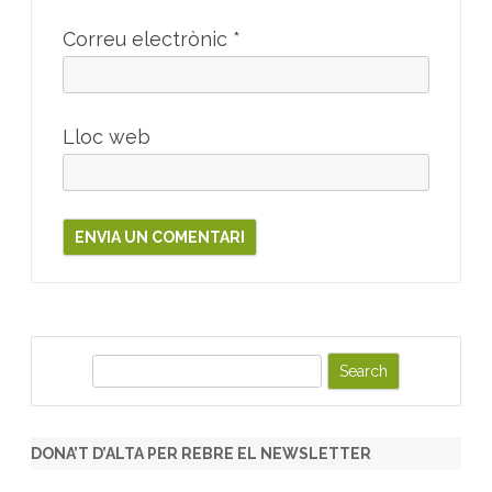
Correu electrònic
*
Lloc web
S
e
a
r
DONA’T D’ALTA PER REBRE EL NEWSLETTER
c