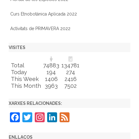
Curs Etnobotánica Aplicada 2022
Activitats de PRIMAVERA 2022
VISITES
Total
74883
134781
Today
194
274
This Week
1406
2416
This Month
3963
7502
XARXES RELACIONADES:
F
T
In
Li
F
a
w
st
n
e
c
itt
a
k
e
ENLLAÇOS