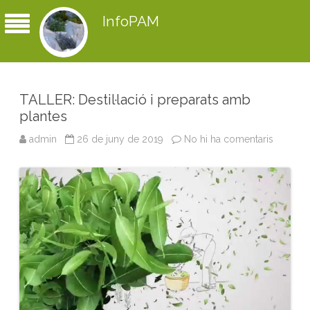
InfoPAM
TALLER: Destil·lació i preparats amb
plantes
admin
26 de juny de 2019
No hi ha comentaris
a
T
A
L
L
E
R
:
D
e
s
t
i
l
·
l
a
c