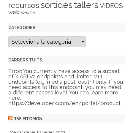
sortides
tallers
recursos
VIDEOS
web
webinar
CATEGORIES
C
a
t
e
g
DARRERS TUITS
o
r
Error: You currently have access to a subset
i
of X API V2 endpoints and limited v1.1
e
endpoints (e.g. media post, oauth) only. If you
s
need access to this endpoint, you may need
a different access level. You can learn more
here:
https://developer.x.com/en/portal/product
RSS FITOMON
Mercat de les Espècies 2022