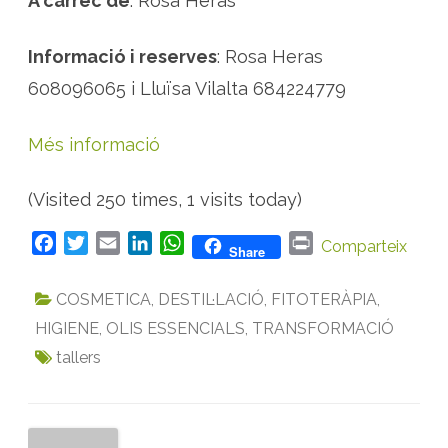
A càrrec de
: Rosa Heras
Informació i reserves
: Rosa Heras
608096065 i Lluïsa Vilalta 684224779
Més informació
(Visited 250 times, 1 visits today)
F
T
E
L
W
P
Comparteix
Share
a
w
m
i
h
r
c
i
a
n
a
i
COSMETICA
,
DESTIL·LACIÓ
,
FITOTERÀPIA
,
e
t
i
k
t
n
HIGIENE
,
OLIS ESSENCIALS
,
TRANSFORMACIÓ
b
t
l
e
s
t
tallers
o
e
d
A
o
r
I
p
k
n
p