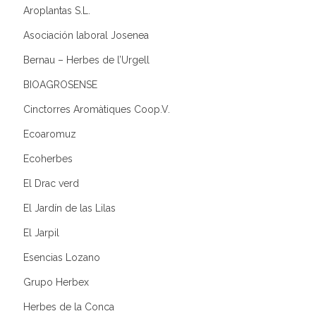
Aroplantas S.L.
Asociación laboral Josenea
Bernau – Herbes de l’Urgell
BIOAGROSENSE
Cinctorres Aromàtiques Coop.V.
Ecoaromuz
Ecoherbes
El Drac verd
El Jardín de las Lilas
El Jarpil
Esencias Lozano
Grupo Herbex
Herbes de la Conca