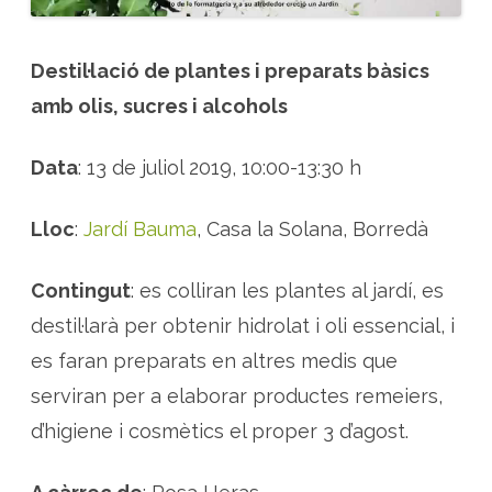
i
ó
i
p
r
Destil·lació de plantes i preparats bàsics
e
p
amb olis, sucres i alcohols
a
r
a
t
Data
: 13 de juliol 2019, 10:00-13:30 h
s
a
m
b
Lloc
:
Jardí Bauma
, Casa la Solana, Borredà
p
l
a
n
Contingut
: es colliran les plantes al jardí, es
t
e
destil·larà per obtenir hidrolat i oli essencial, i
s
es faran preparats en altres medis que
serviran per a elaborar productes remeiers,
d’higiene i cosmètics el proper 3 d’agost.