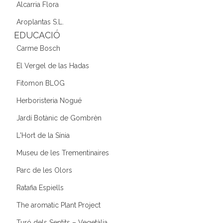
Alcarria Flora
Aroplantas S.L.
EDUCACIÓ
Carme Bosch
El Vergel de las Hadas
Fitomon BLOG
Herboristeria Nogué
Jardí Botànic de Gombrèn
L'Hort de la Sínia
Museu de les Trementinaires
Parc de les Olors
Ratafia Espiells
The aromatic Plant Project
Turó dels Sentits – Vegetàlia