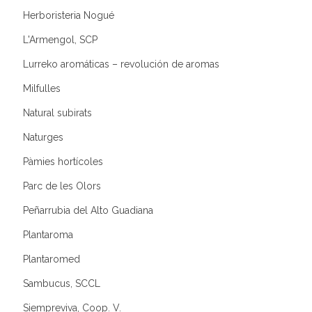
Herboristeria Nogué
L'Armengol, SCP
Lurreko aromáticas – revolución de aromas
Milfulles
Natural subirats
Naturges
Pàmies hortícoles
Parc de les Olors
Peñarrubia del Alto Guadiana
Plantaroma
Plantaromed
Sambucus, SCCL
Siempreviva, Coop. V.