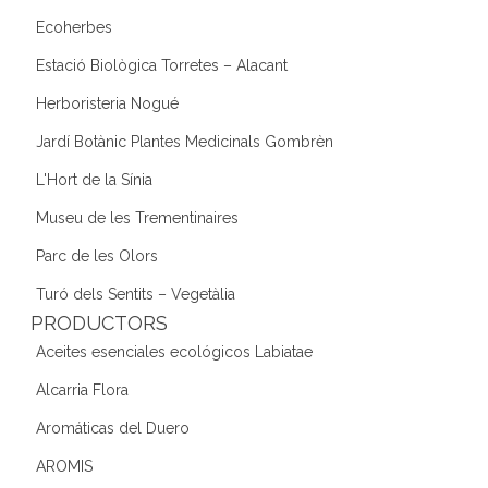
Ecoherbes
Estació Biològica Torretes – Alacant
Herboristeria Nogué
Jardí Botànic Plantes Medicinals Gombrèn
L'Hort de la Sínia
Museu de les Trementinaires
Parc de les Olors
Turó dels Sentits – Vegetàlia
PRODUCTORS
Aceites esenciales ecológicos Labiatae
Alcarria Flora
Aromáticas del Duero
AROMIS