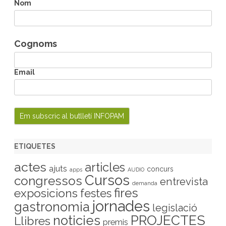
h
Nom
Cognoms
Email
ETIQUETES
actes
articles
ajuts
concurs
apps
AUDIO
Cursos
congressos
entrevista
demanda
fires
exposicions
festes
jornades
gastronomia
legislació
PROJECTES
noticies
Llibres
premis