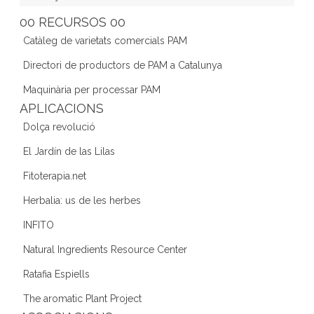
e
er
gr
e
d
00 RECURSOS 00
b
a
dI
Catàleg de varietats comercials PAM
o
m
n
Directori de productors de PAM a Catalunya
o
Maquinària per processar PAM
k
APLICACIONS
Dolça revolució
El Jardín de las Lilas
Fitoterapia.net
Herbalia: us de les herbes
INFITO
Natural Ingredients Resource Center
Ratafia Espiells
The aromatic Plant Project