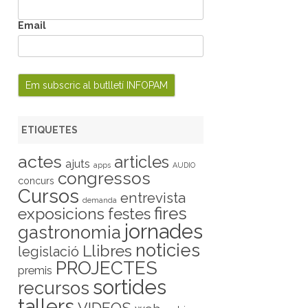
Email
ETIQUETES
actes
articles
ajuts
apps
AUDIO
congressos
concurs
Cursos
entrevista
demanda
fires
exposicions
festes
jornades
gastronomia
noticies
Llibres
legislació
PROJECTES
premis
sortides
recursos
tallers