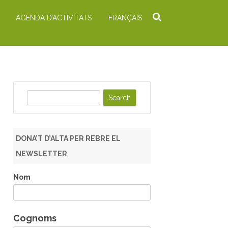
AGENDA D’ACTIVITATS
FRANÇAIS
S
e
a
r
DONA’T D’ALTA PER REBRE EL
c
NEWSLETTER
h
Nom
Cognoms