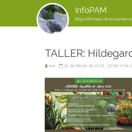
InfoPAM
Blog informatiu de les plantes a
TALLER: Hildegard
eva
25 de febrer de 2025
No hi ha 