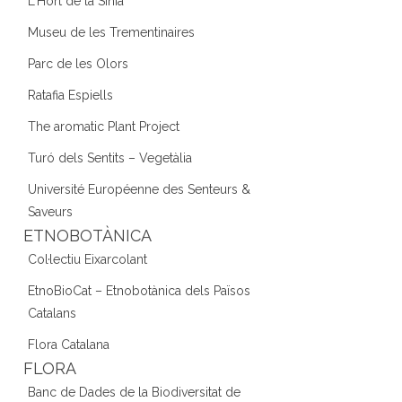
L'Hort de la Sínia
Museu de les Trementinaires
Parc de les Olors
Ratafia Espiells
The aromatic Plant Project
Turó dels Sentits – Vegetàlia
Université Européenne des Senteurs &
Saveurs
ETNOBOTÀNICA
Col·lectiu Eixarcolant
EtnoBioCat – Etnobotànica dels Països
Catalans
Flora Catalana
FLORA
Banc de Dades de la Biodiversitat de