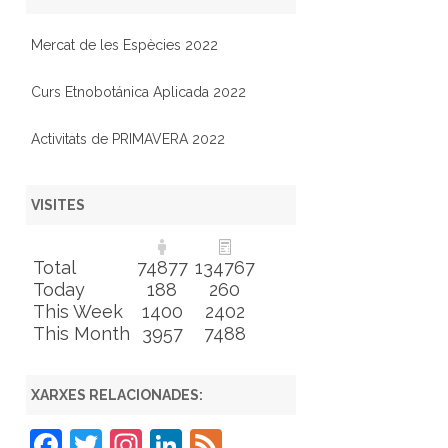
Mercat de les Espècies 2022
Curs Etnobotánica Aplicada 2022
Activitats de PRIMAVERA 2022
VISITES
Total
74877
134767
Today
188
260
This Week
1400
2402
This Month
3957
7488
XARXES RELACIONADES:
F
T
In
Li
F