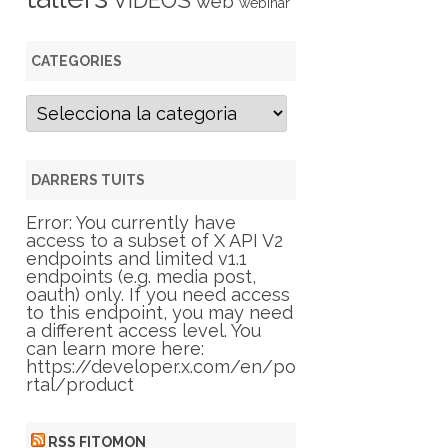
VIDEOS
web
webinar
CATEGORIES
C
a
t
e
g
DARRERS TUITS
o
r
Error: You currently have
i
access to a subset of X API V2
e
endpoints and limited v1.1
s
endpoints (e.g. media post,
oauth) only. If you need access
to this endpoint, you may need
a different access level. You
can learn more here:
https://developer.x.com/en/po
rtal/product
RSS FITOMON