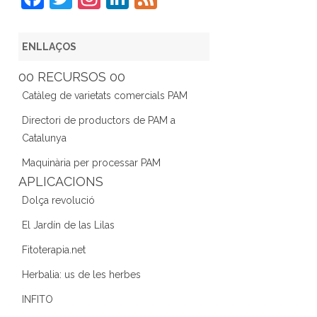
a
w
st
n
e
c
itt
a
k
e
ENLLAÇOS
e
er
gr
e
d
00 RECURSOS 00
b
a
dI
Catàleg de varietats comercials PAM
o
m
n
Directori de productors de PAM a
o
Catalunya
k
Maquinària per processar PAM
APLICACIONS
Dolça revolució
El Jardín de las Lilas
Fitoterapia.net
Herbalia: us de les herbes
INFITO