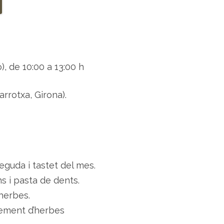
a
i
e
l
s
s
e
u
s
ó), de 10:00 a 13:00 h
r
e
m
e
arrotxa, Girona).
i
s
eguda i tastet del mes.
ans i pasta de dents.
herbes.
ement d’herbes