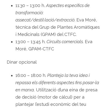
c
a
11:30 – 13:00 h.
Aspectes específics de
transformació:
assecat/destil·lació/extracció
. Eva Moré,
tècnica del Grup de Plantes Aromàtiques
i Medicinals (GPAM) del CTFC.
13:00 – 13:45 h.
Circuits comercials.
Eva
Moré, GPAM-CTFC
Dinar opcional
16:00 – 18:00 h.
Planteja la teva idea i
repassa els diferents aspectes fins posar-la
en marxa.
Utilització d’una eina de presa
de decisió (motor de càlcul) per a
plantejar l’estudi econòmic del teu