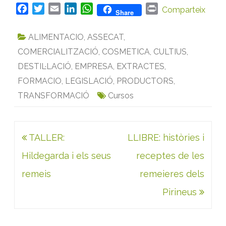
F
T
E
L
W
P
Comparteix
Share
a
w
m
i
h
r
c
i
a
n
a
i
ALIMENTACIO
,
ASSECAT
,
e
t
i
k
t
n
COMERCIALITZACIÓ
,
COSMETICA
,
CULTIUS
,
b
t
l
e
s
t
DESTIL·LACIÓ
,
EMPRESA
,
EXTRACTES
,
o
e
d
A
FORMACIO
o
r
,
LEGISLACIÓ
I
p
,
PRODUCTORS
,
k
n
p
TRANSFORMACIÓ
Cursos
Navegació
TALLER:
LLIBRE: històries i
d'entrades
Hildegarda i els seus
receptes de les
remeis
remeieres dels
Pirineus