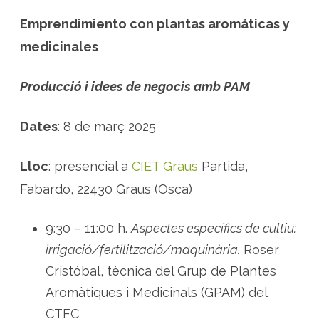
p
l
Emprendimiento con plantas aromáticas y
a
n
t
medicinales
e
s
a
r
Producció i idees de negocis amb PAM
o
m
à
t
Dates
: 8 de març 2025
i
q
u
e
Lloc
: presencial a
CIET Graus
Partida,
s
i
Fabardo, 22430 Graus (Osca)
m
e
d
i
9:30 – 11:00 h.
Aspectes específics de cultiu:
c
i
irrigació/fertilització/maquinària.
Roser
n
a
Cristóbal, tècnica del Grup de Plantes
l
s
Aromàtiques i Medicinals (GPAM) del
a
O
CTFC
s