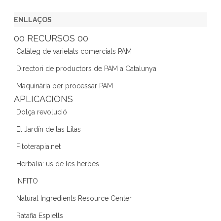
a
w
st
n
e
c
itt
a
k
e
ENLLAÇOS
e
er
gr
e
d
00 RECURSOS 00
b
a
dI
Catàleg de varietats comercials PAM
o
m
n
Directori de productors de PAM a Catalunya
o
Maquinària per processar PAM
k
APLICACIONS
Dolça revolució
El Jardín de las Lilas
Fitoterapia.net
Herbalia: us de les herbes
INFITO
Natural Ingredients Resource Center
Ratafia Espiells