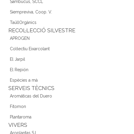
Sambucus, SCCL
Siempreviva, Coop. V.
TaüllOrgànics
RECOL·LECCIÓ SILVESTRE
APROGEN
Col·lectiu Eixarcolant
El Jarpil
El Repión
Espècies a mà
SERVEIS TÈCNICS
Aromáticas del Duero
Fitomon
Plantaroma
VIVERS
Aroplantas S.L.