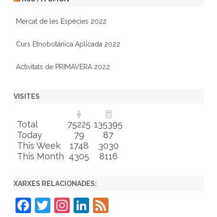
Mercat de les Espècies 2022
Curs Etnobotánica Aplicada 2022
Activitats de PRIMAVERA 2022
VISITES
Total
75225
135395
Today
79
87
This Week
1748
3030
This Month
4305
8116
XARXES RELACIONADES:
F
T
In
Li
F