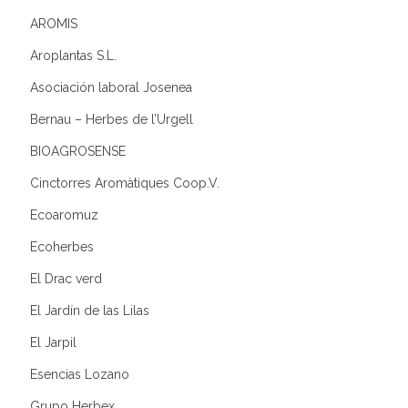
AROMIS
Aroplantas S.L.
Asociación laboral Josenea
Bernau – Herbes de l’Urgell
BIOAGROSENSE
Cinctorres Aromàtiques Coop.V.
Ecoaromuz
Ecoherbes
El Drac verd
El Jardín de las Lilas
El Jarpil
Esencias Lozano
Grupo Herbex