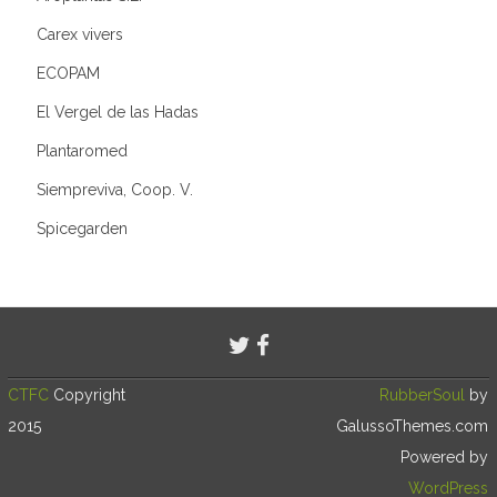
Carex vivers
ECOPAM
El Vergel de las Hadas
Plantaromed
Siempreviva, Coop. V.
Spicegarden
CTFC
Copyright
RubberSoul
by
2015
GalussoThemes.com
Powered by
WordPress