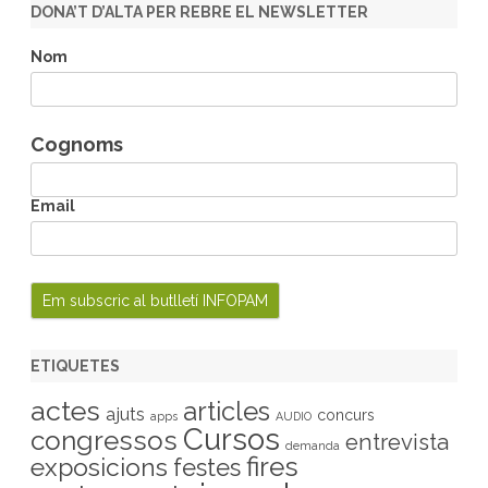
r
DONA’T D’ALTA PER REBRE EL NEWSLETTER
c
h
Nom
Cognoms
Email
ETIQUETES
actes
articles
ajuts
concurs
apps
AUDIO
Cursos
congressos
entrevista
demanda
fires
exposicions
festes