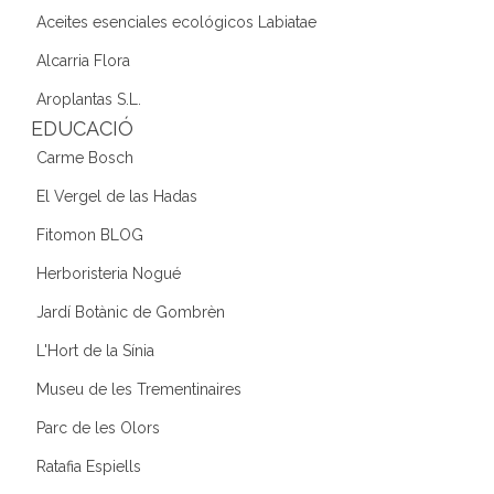
Aceites esenciales ecológicos Labiatae
Alcarria Flora
Aroplantas S.L.
EDUCACIÓ
Carme Bosch
El Vergel de las Hadas
Fitomon BLOG
Herboristeria Nogué
Jardí Botànic de Gombrèn
L'Hort de la Sínia
Museu de les Trementinaires
Parc de les Olors
Ratafia Espiells