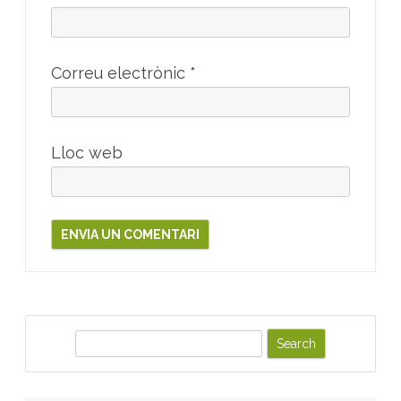
Correu electrònic
*
Lloc web
S
e
a