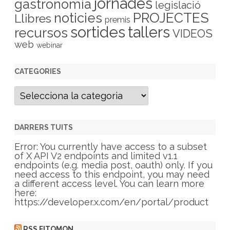
jornades
gastronomia
legislació
PROJECTES
noticies
Llibres
premis
sortides
tallers
recursos
VIDEOS
web
webinar
CATEGORIES
C
a
t
e
g
DARRERS TUITS
o
r
Error: You currently have access to a subset
i
of X API V2 endpoints and limited v1.1
e
endpoints (e.g. media post, oauth) only. If you
s
need access to this endpoint, you may need
a different access level. You can learn more
here:
https://developer.x.com/en/portal/product
RSS FITOMON