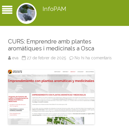
InfoPAM
CURS: Emprendre amb plantes
aromàtiques i medicinals a Osca
eva
27 de febrer de 2025
No hi ha comentaris
a
C
U
R
S
:
E
m
p
r
e
n
d
r
e
a
m
b