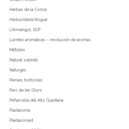
Herbes de la Conca
Herboristeria Nogué
L'Armengol, SCP
Lurreko aromáticas – revolución de aromas
Milfulles
Natural subirats
Naturges
Pàmies hortícoles
Parc de les Olors
Peñarrubia del Alto Guadiana
Plantaroma
Plantaromed