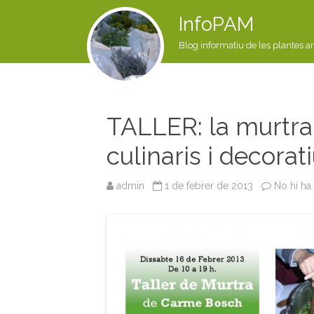
InfoPAM
Blog informatiu de les plantes a
TALLER: la murtra
culinaris i decorat
admin
1 de febrer de 2013
No hi ha