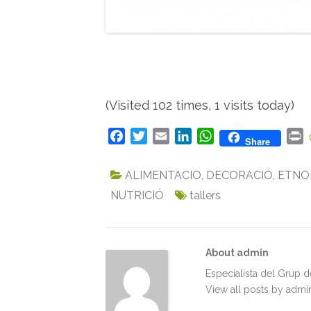
(Visited 102 times, 1 visits today)
F
T
E
L
W
P
Share
a
w
m
i
h
r
c
i
a
n
a
i
ALIMENTACIO
,
DECORACIÓ
,
ETNO
e
t
i
k
t
n
NUTRICIÓ
tallers
b
t
l
e
s
t
o
e
d
A
o
r
I
p
k
n
p
About admin
Especialista del Grup 
View all posts by adm