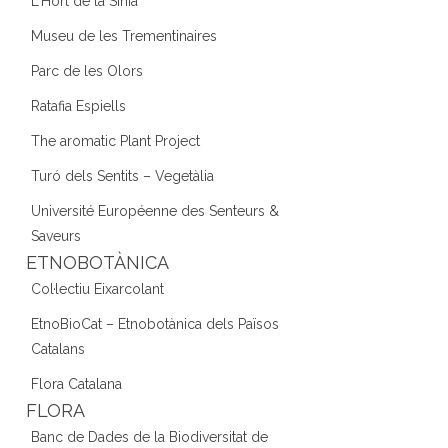
L'Hort de la Sínia
Museu de les Trementinaires
Parc de les Olors
Ratafia Espiells
The aromatic Plant Project
Turó dels Sentits – Vegetàlia
Université Européenne des Senteurs &
Saveurs
ETNOBOTÀNICA
Col·lectiu Eixarcolant
EtnoBioCat – Etnobotànica dels Països
Catalans
Flora Catalana
FLORA
Banc de Dades de la Biodiversitat de