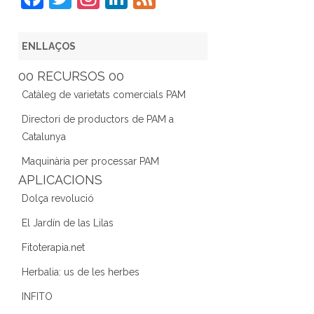
a
w
st
n
e
c
itt
a
k
e
ENLLAÇOS
e
er
gr
e
d
00 RECURSOS 00
b
a
dI
Catàleg de varietats comercials PAM
o
m
n
Directori de productors de PAM a
o
Catalunya
k
Maquinària per processar PAM
APLICACIONS
Dolça revolució
El Jardín de las Lilas
Fitoterapia.net
Herbalia: us de les herbes
INFITO