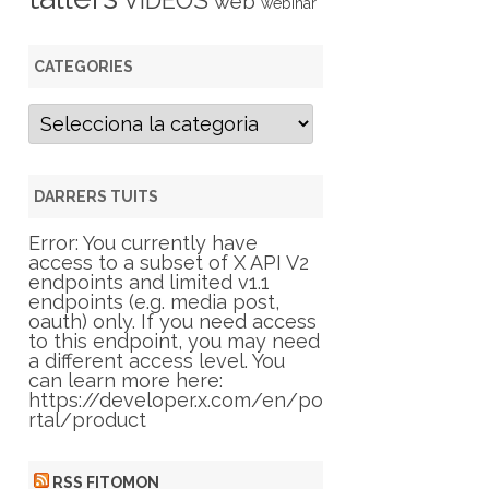
VIDEOS
web
webinar
CATEGORIES
C
a
t
e
g
DARRERS TUITS
o
r
Error: You currently have
i
access to a subset of X API V2
e
endpoints and limited v1.1
s
endpoints (e.g. media post,
oauth) only. If you need access
to this endpoint, you may need
a different access level. You
can learn more here:
https://developer.x.com/en/po
rtal/product
RSS FITOMON