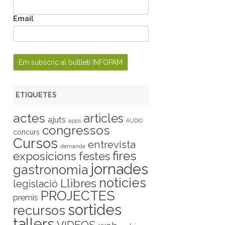
Email
ETIQUETES
actes
articles
ajuts
apps
AUDIO
congressos
concurs
Cursos
entrevista
demanda
fires
exposicions
festes
jornades
gastronomia
noticies
Llibres
legislació
PROJECTES
premis
sortides
recursos
tallers