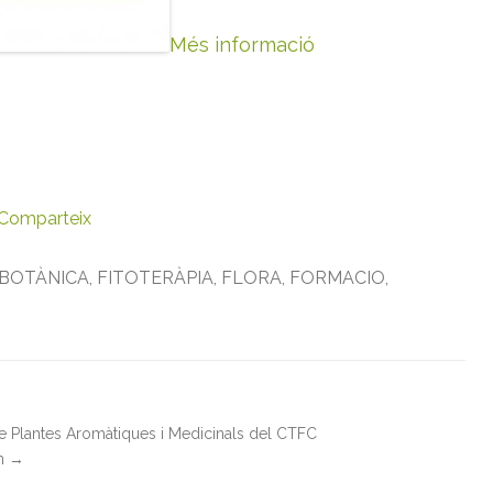
r
a
Més informació
t
i
u
s
Comparteix
BOTÀNICA
,
FITOTERÀPIA
,
FLORA
,
FORMACIO
,
de Plantes Aromàtiques i Medicinals del CTFC
in
→