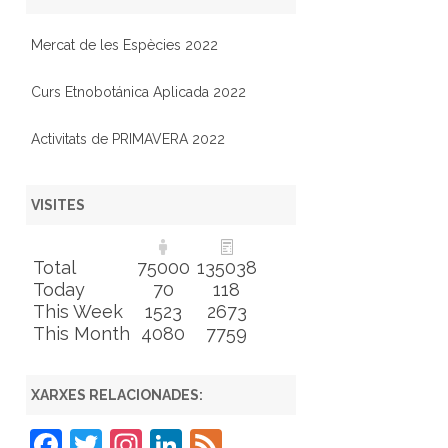
Mercat de les Espècies 2022
Curs Etnobotánica Aplicada 2022
Activitats de PRIMAVERA 2022
VISITES
Total
75000
135038
Today
70
118
This Week
1523
2673
This Month
4080
7759
XARXES RELACIONADES:
F
T
In
Li
F