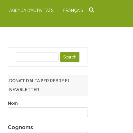
AGENDA D’ACTIVITATS
FRANÇAIS
S
e
a
r
DONA’T D’ALTA PER REBRE EL
c
NEWSLETTER
h
Nom
Cognoms