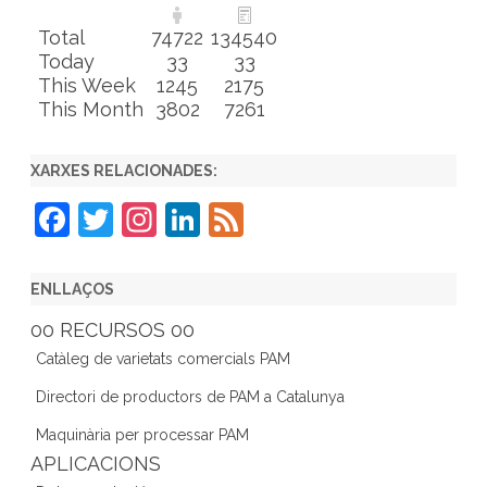
Total
74722
134540
Today
33
33
This Week
1245
2175
This Month
3802
7261
XARXES RELACIONADES:
F
T
In
Li
F
a
w
st
n
e
c
itt
a
k
e
ENLLAÇOS
e
er
gr
e
d
00 RECURSOS 00
b
a
dI
Catàleg de varietats comercials PAM
o
m
n
Directori de productors de PAM a Catalunya
o
Maquinària per processar PAM
k
APLICACIONS