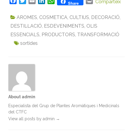
F
T
E
L
W
P
Comparteix
Share
a
w
m
i
h
r
c
i
a
n
a
i
AROMES
,
COSMETICA
,
CULTIUS
,
DECORACIÓ
,
e
t
i
k
t
n
DESTIL·LACIÓ
,
ESDEVENIMENTS
,
OLIS
b
t
l
e
s
t
ESSENCIALS
,
PRODUCTORS
,
TRANSFORMACIÓ
o
e
d
A
o
sortides
r
I
p
k
n
p
About admin
Especialista del Grup de Plantes Aromàtiques i Medicinals
del CTFC
View all posts by admin
→