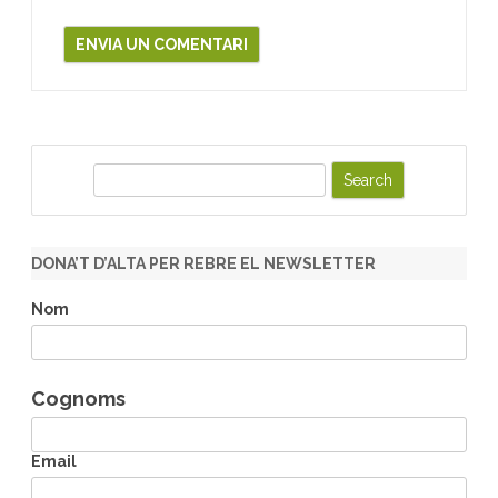
S
e
a
r
DONA’T D’ALTA PER REBRE EL NEWSLETTER
c
h
Nom
Cognoms
Email