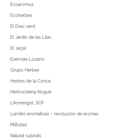
Ecoaromuz
Ecoherbes
El Drac verd
El Jardín de las Lilas
El Jarpil
Esencias Lozano
Grupo Herbex
Herbes de la Conca
Herboristeria Nogué
L'Armengol, SCP
Lurreko aromáticas – revolución de aromas
Milfulles
Natural subirats