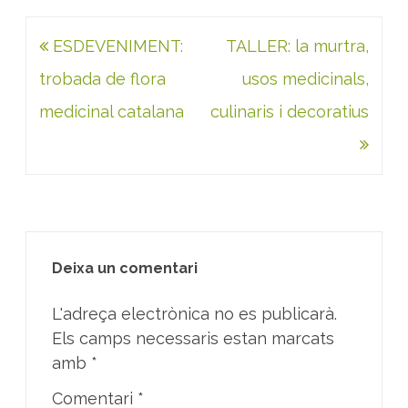
Navegació
ESDEVENIMENT:
TALLER: la murtra,
d'entrades
trobada de flora
usos medicinals,
medicinal catalana
culinaris i decoratius
Deixa un comentari
L'adreça electrònica no es publicarà.
Els camps necessaris estan marcats
amb
*
Comentari
*