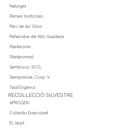
Naturges
Pàmies hortícoles
Parc de les Olors
Peñarrubia del Alto Guadiana
Plantaroma
Plantaromed
Sambucus, SCCL
Siempreviva, Coop. V.
TaüllOrgànics
RECOL·LECCIÓ SILVESTRE
APROGEN
Col·lectiu Eixarcolant
El Jarpil