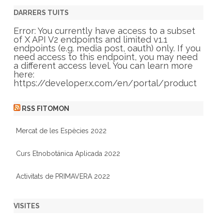
e
g
DARRERS TUITS
o
r
Error: You currently have access to a subset
i
of X API V2 endpoints and limited v1.1
e
endpoints (e.g. media post, oauth) only. If you
s
need access to this endpoint, you may need
a different access level. You can learn more
here:
https://developer.x.com/en/portal/product
RSS FITOMON
Mercat de les Espècies 2022
Curs Etnobotánica Aplicada 2022
Activitats de PRIMAVERA 2022
VISITES