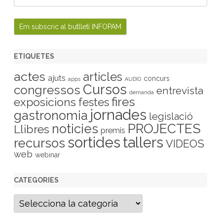
ETIQUETES
actes
articles
ajuts
concurs
apps
AUDIO
Cursos
congressos
entrevista
demanda
fires
exposicions
festes
jornades
gastronomia
legislació
PROJECTES
noticies
Llibres
premis
sortides
tallers
recursos
VIDEOS
web
webinar
CATEGORIES
C
a
t