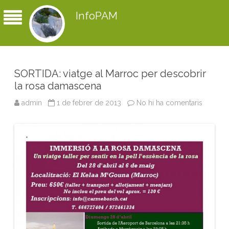
InfoPAM
SORTIDA: viatge al Marroc per descobrir
la rosa damascena
admin
1 de febrer de 2013
No hi ha comentaris
a
S
O
R
T
I
D
A
:
v
i
a
t
g
e
a
l
M