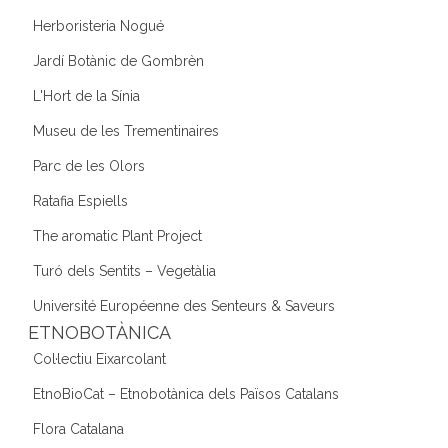
Herboristeria Nogué
Jardí Botànic de Gombrèn
L'Hort de la Sínia
Museu de les Trementinaires
Parc de les Olors
Ratafia Espiells
The aromatic Plant Project
Turó dels Sentits – Vegetàlia
Université Européenne des Senteurs & Saveurs
ETNOBOTÀNICA
Col·lectiu Eixarcolant
EtnoBioCat – Etnobotànica dels Països Catalans
Flora Catalana