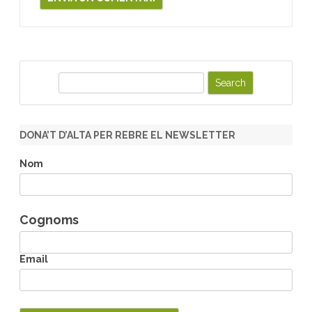
S
e
a
r
DONA’T D’ALTA PER REBRE EL NEWSLETTER
c
h
Nom
Cognoms
Email