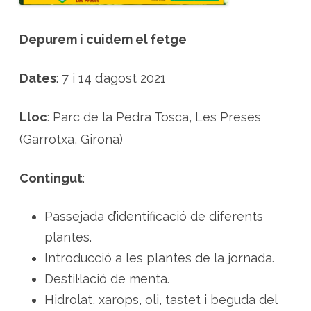
t
g
e
Depurem i cuidem el fetge
Dates
: 7 i 14 d’agost 2021
Lloc
: Parc de la Pedra Tosca, Les Preses
(Garrotxa, Girona)
Contingut
:
Passejada d’identificació de diferents
plantes.
Introducció a les plantes de la jornada.
Destil·lació de menta.
Hidrolat, xarops, oli, tastet i beguda del