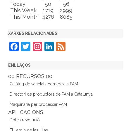
Today
50
56
This Week
1719
2999
This Month
4276
8085
XARXES RELACIONADES:
F
T
In
Li
F
a
w
st
n
e
c
itt
a
k
e
ENLLAÇOS
e
er
gr
e
d
00 RECURSOS 00
b
a
dI
Catàleg de varietats comercials PAM
o
m
n
Directori de productors de PAM a Catalunya
o
Maquinària per processar PAM
k
APLICACIONS
Dolça revolució
El Jardín de las Lilas