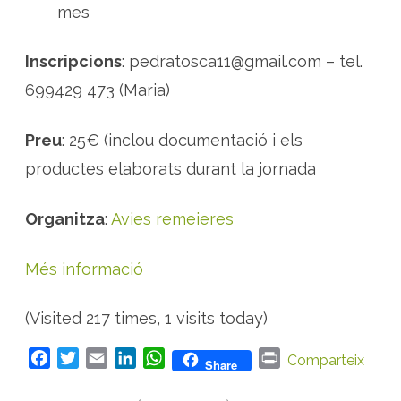
mes
Inscripcions
: pedratosca11@gmail.com – tel.
699429 473 (Maria)
Preu
: 25€ (inclou documentació i els
productes elaborats durant la jornada
Organitza
:
Avies remeieres
Més informació
(Visited 217 times, 1 visits today)
F
T
E
L
W
P
Comparteix
Share
a
w
m
i
h
r
c
i
a
n
a
i