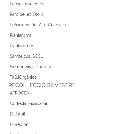
Pàmies hortícoles
Parc de les Olors
Peñarrubia del Alto Guadiana
Plantaroma
Plantaromed
Sambucus, SCCL
Siempreviva, Coop. V.
TaüllOrgànics
RECOL·LECCIÓ SILVESTRE
APROGEN
Col·lectiu Eixarcolant
El Jarpil
El Repión