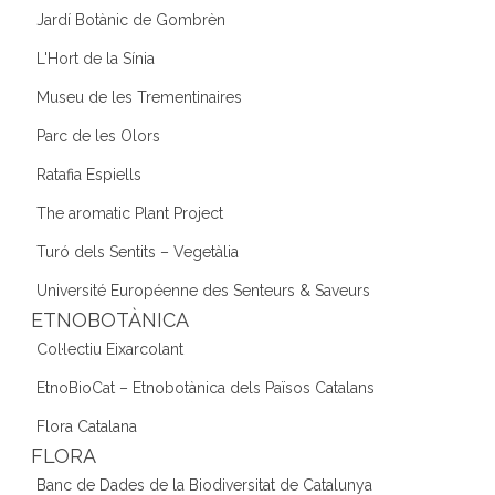
Jardí Botànic de Gombrèn
L'Hort de la Sínia
Museu de les Trementinaires
Parc de les Olors
Ratafia Espiells
The aromatic Plant Project
Turó dels Sentits – Vegetàlia
Université Européenne des Senteurs & Saveurs
ETNOBOTÀNICA
Col·lectiu Eixarcolant
EtnoBioCat – Etnobotànica dels Països Catalans
Flora Catalana
FLORA
Banc de Dades de la Biodiversitat de Catalunya