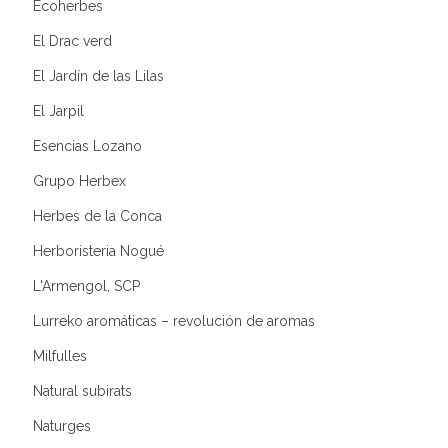
Ecoherbes
El Drac verd
El Jardín de las Lilas
El Jarpil
Esencias Lozano
Grupo Herbex
Herbes de la Conca
Herboristeria Nogué
L'Armengol, SCP
Lurreko aromáticas – revolución de aromas
Milfulles
Natural subirats
Naturges