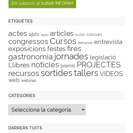
ETIQUETES
actes
articles
ajuts
concurs
apps
AUDIO
Cursos
congressos
entrevista
demanda
fires
exposicions
festes
jornades
gastronomia
legislació
PROJECTES
noticies
Llibres
premis
sortides
tallers
recursos
VIDEOS
web
webinar
CATEGORIES
C
a
t
e
g
DARRERS TUITS