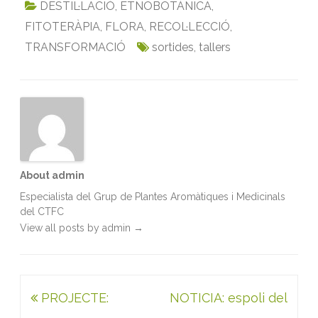
DESTIL·LACIÓ
,
ETNOBOTÀNICA
,
e
t
i
k
t
n
FITOTERÀPIA
,
FLORA
,
RECOL·LECCIÓ
,
b
t
l
e
s
t
TRANSFORMACIÓ
sortides
,
tallers
o
e
d
A
o
r
I
p
k
n
p
About admin
Especialista del Grup de Plantes Aromàtiques i Medicinals
del CTFC
View all posts by admin
→
Navegació
PROJECTE:
NOTICIA: espoli del