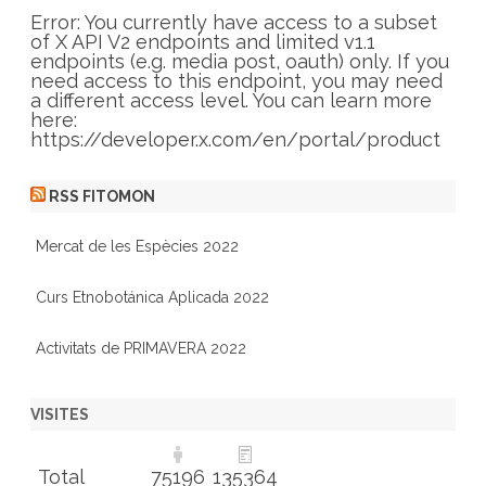
o
r
Error: You currently have access to a subset
i
of X API V2 endpoints and limited v1.1
e
endpoints (e.g. media post, oauth) only. If you
s
need access to this endpoint, you may need
a different access level. You can learn more
here:
https://developer.x.com/en/portal/product
RSS FITOMON
Mercat de les Espècies 2022
Curs Etnobotánica Aplicada 2022
Activitats de PRIMAVERA 2022
VISITES
Total
75196
135364