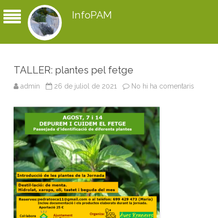
InfoPAM
TALLER: plantes pel fetge
admin
26 de juliol de 2021
No hi ha comentaris
a
T
A
L
L
E
R
:
p
l
a
n
t
e
s
p
e
l
f
e