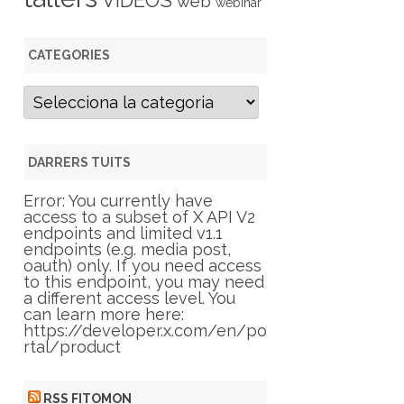
VIDEOS
web
webinar
CATEGORIES
C
a
t
e
g
DARRERS TUITS
o
r
Error: You currently have
i
access to a subset of X API V2
e
endpoints and limited v1.1
s
endpoints (e.g. media post,
oauth) only. If you need access
to this endpoint, you may need
a different access level. You
can learn more here:
https://developer.x.com/en/po
rtal/product
RSS FITOMON