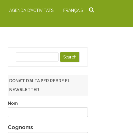
AGENDA D’ACTIVITATS
FRANÇAIS
S
e
a
r
DONA’T D’ALTA PER REBRE EL
c
NEWSLETTER
h
Nom
Cognoms