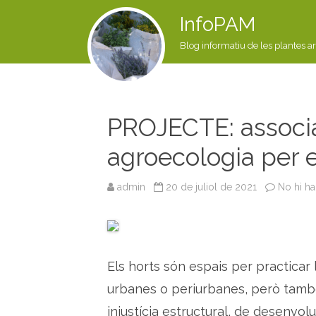
InfoPAM
Blog informatiu de les plantes a
PROJECTE: associa
agroecologia per 
admin
20 de juliol de 2021
No hi h
Els horts són espais per practicar 
urbanes o periurbanes, però també
injustícia estructural, de desenvol