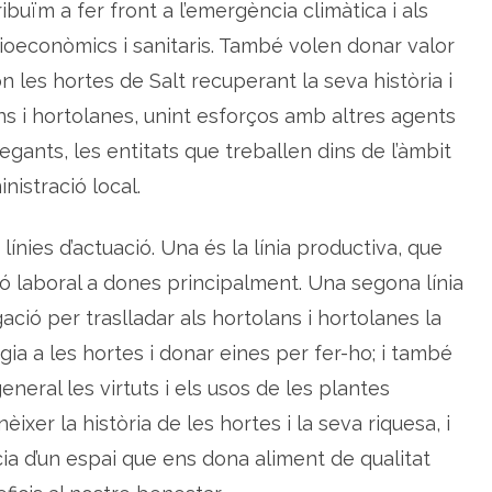
ibuïm a fer front a l’emergència climàtica i als
m
p
oeconòmics i sanitaris. També volen donar valor
o
d
e
n les hortes de Salt recuperant la seva història i
r
a
ns i hortolanes, unint esforços amb altres agents
r
l
egants, les entitats que treballen dins de l’àmbit
e
s
nistració local.
d
o
n
e
línies d’actuació. Una és la línia productiva, que
s
ió laboral a dones principalment. Una segona línia
lgació per traslladar als hortolans i hortolanes la
gia a les hortes i donar eines per fer-ho; i també
eneral les virtuts i els usos de les plantes
xer la història de les hortes i la seva riquesa, i
ia d’un espai que ens dona aliment de qualitat