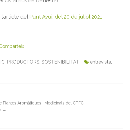
icis al nostre benestar.
l’article del
Punt Avui, del 20 de juliol 2021
Comparteix
IC
,
PRODUCTORS
,
SOSTENIBILITAT
entrevista
,
de Plantes Aromàtiques i Medicinals del CTFC
in
→