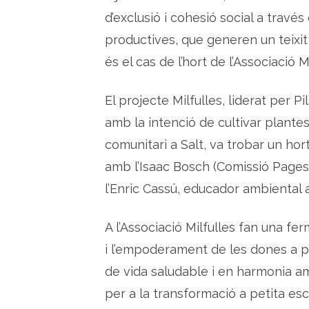
d’exclusió i cohesió social a través 
productives, que generen un teixit
és el cas de l’hort de l’Associació Mi
El projecte Milfulles, liderat per Pi
amb la intenció de cultivar plante
comunitari a Salt, va trobar un hort
amb l’Isaac Bosch (Comissió Pages
l’Enric Cassú, educador ambiental a 
A l’Associació Milfulles fan una f
i l’empoderament de les dones a part
de vida saludable i en harmonia a
per a la transformació a petita esc