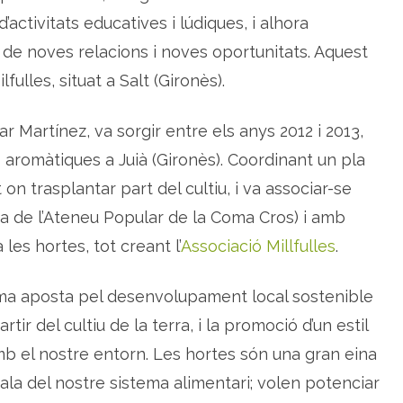
c
d’activitats educatives i lúdiques, i alhora
i
a
 de noves relacions i noves oportunitats. Aquest
c
i
ó
lfulles, situat a Salt (Gironès).
m
i
l
f
lar Martínez, va sorgir entre els anys 2012 i 2013,
u
l
s aromàtiques a Juià (Gironès). Coordinant un pla
l
e
 on trasplantar part del cultiu, i va associar-se
s
,
a
a de l’Ateneu Popular de la Coma Cros) i amb
g
r
les hortes, tot creant l’
Associació Millfulles
.
o
e
c
o
erma aposta pel desenvolupament local sostenible
l
o
ir del cultiu de la terra, i la promoció d’un estil
g
i
mb el nostre entorn. Les hortes són una gran eina
a
p
e
ala del nostre sistema alimentari; volen potenciar
r
e