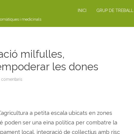
INICI
GRUP DE TREBALL
romàtiques i medicinals
ció milfulles,
empoderar les dones
a comentaris
a
P
R
O
J
E
C
T
l’agricultura a petita escala ubicats en zones
E
:
a
 poden ser una eina política per combatre la
s
s
upament local, integració de col·lectius amb risc
o