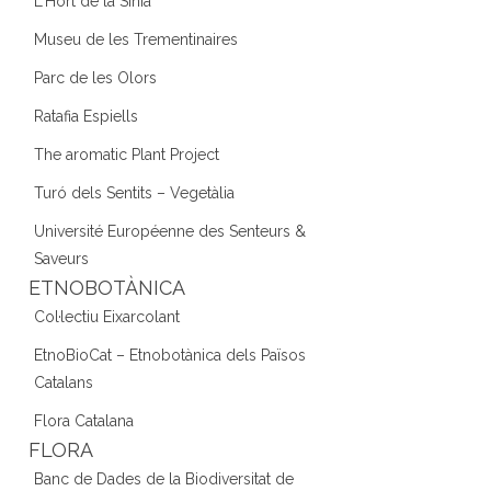
L'Hort de la Sínia
Museu de les Trementinaires
Parc de les Olors
Ratafia Espiells
The aromatic Plant Project
Turó dels Sentits – Vegetàlia
Université Européenne des Senteurs &
Saveurs
ETNOBOTÀNICA
Col·lectiu Eixarcolant
EtnoBioCat – Etnobotànica dels Països
Catalans
Flora Catalana
FLORA
Banc de Dades de la Biodiversitat de