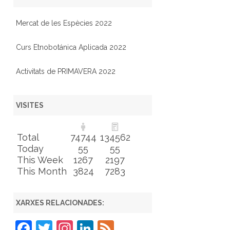
Mercat de les Espècies 2022
Curs Etnobotánica Aplicada 2022
Activitats de PRIMAVERA 2022
VISITES
Total
74744
134562
Today
55
55
This Week
1267
2197
This Month
3824
7283
XARXES RELACIONADES:
F
T
In
Li
F