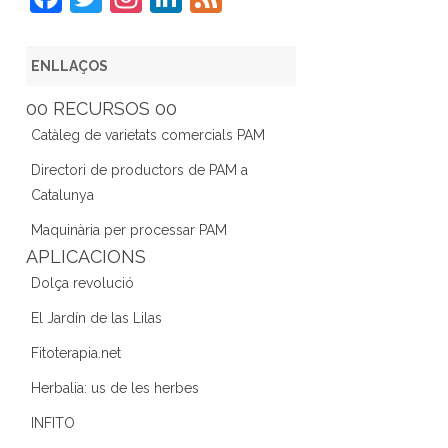
a
w
st
n
e
c
itt
a
k
e
ENLLAÇOS
e
er
gr
e
d
00 RECURSOS 00
b
a
dI
Catàleg de varietats comercials PAM
o
m
n
Directori de productors de PAM a
o
Catalunya
k
Maquinària per processar PAM
APLICACIONS
Dolça revolució
El Jardín de las Lilas
Fitoterapia.net
Herbalia: us de les herbes
INFITO