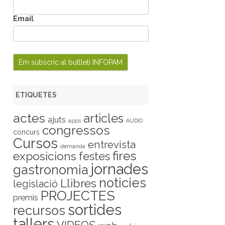
Email
ETIQUETES
actes
articles
ajuts
apps
AUDIO
congressos
concurs
Cursos
entrevista
demanda
fires
exposicions
festes
jornades
gastronomia
noticies
Llibres
legislació
PROJECTES
premis
sortides
recursos
tallers