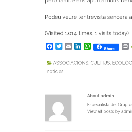
però també ens aporta molts benef
Podeu veure l’entrevista sencera a 
(Visited 1.014 times, 1 visits today)
F
T
E
L
W
P
Share
a
w
m
i
h
r
c
i
a
n
a
i
ASSOCIACIONS
,
CULTIUS
,
ECOLÒG
e
t
i
k
t
n
noticies
b
t
l
e
s
t
o
e
d
A
o
r
I
p
k
n
p
About admin
Especialista del Grup 
View all posts by adm