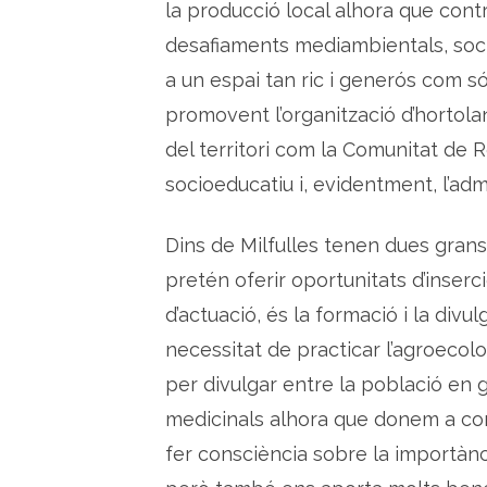
la producció local alhora que contr
desafiaments mediambientals, soci
a un espai tan ric i generós com só
promovent l’organització d’hortola
del territori com la Comunitat de R
socioeducatiu i, evidentment, l’admi
Dins de Milfulles tenen dues grans 
pretén oferir oportunitats d’inserc
d’actuació, és la formació i la divu
necessitat de practicar l’agroecolo
per divulgar entre la població en g
medicinals alhora que donem a conèi
fer consciència sobre la importànc