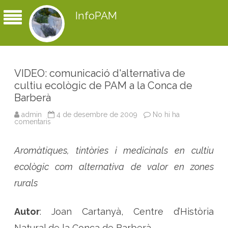
InfoPAM
VIDEO: comunicació d'alternativa de
cultiu ecològic de PAM a la Conca de
Barberà
admin
4 de desembre de 2009
No hi ha
comentaris
a
V
I
D
Aromàtiques, tintòries i medicinals en cultiu
E
O
:
ecològic com alternativa de valor en zones
c
o
rurals
m
u
n
i
Autor
: Joan Cartanyà, Centre d’Història
c
a
Natural de la Conca de Barberà.