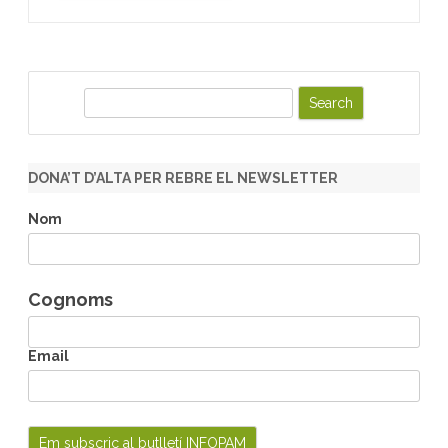
S
e
a
r
DONA’T D’ALTA PER REBRE EL NEWSLETTER
c
h
Nom
Cognoms
Email