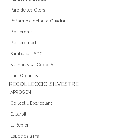
Parc de les Olors
Peñarrubia del Alto Guadiana
Plantaroma
Plantaromed
Sambucus, SCCL
Siempreviva, Coop. V.
TaüllOrgànics
RECOL·LECCIÓ SILVESTRE
APROGEN
Col·lectiu Eixarcolant
El Jarpil
El Repión
Espècies a mà