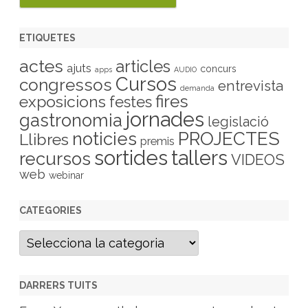
ETIQUETES
actes
articles
ajuts
concurs
apps
AUDIO
Cursos
congressos
entrevista
demanda
fires
exposicions
festes
jornades
gastronomia
legislació
PROJECTES
noticies
Llibres
premis
sortides
tallers
recursos
VIDEOS
web
webinar
CATEGORIES
C
a
t
e
g
DARRERS TUITS
o