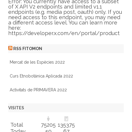
r
Error: You currently have access to a subset
i
of X API V2 endpoints and limited v1.1
e
endpoints (e.g. media post, oauth) only. If you
s
need access to this endpoint, you may need
a different access level. You can learn more
here:
https://developer.x.com/en/portal/product
RSS FITOMON
Mercat de les Espècies 2022
Curs Etnobotánica Aplicada 2022
Activitats de PRIMAVERA 2022
VISITES
Total
75205
135375
Today
59
67