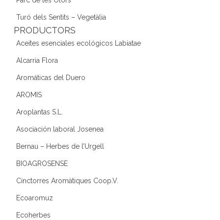
Turó dels Sentits – Vegetàlia
PRODUCTORS
Aceites esenciales ecológicos Labiatae
Alcarria Flora
Aromáticas del Duero
AROMIS
Aroplantas S.L.
Asociación laboral Josenea
Bernau – Herbes de l’Urgell
BIOAGROSENSE
Cinctorres Aromàtiques Coop.V.
Ecoaromuz
Ecoherbes