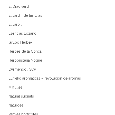
El Drac verd
El Jardín de las Lilas
El Jarpil
Esencias Lozano
Grupo Herbex
Herbes de la Conca
Herboristeria Nogué
L'Armengol, SCP
Lurreko aromáticas – revolución de aromas
Milfulles
Natural subirats
Naturges
Pàmies hortícoles