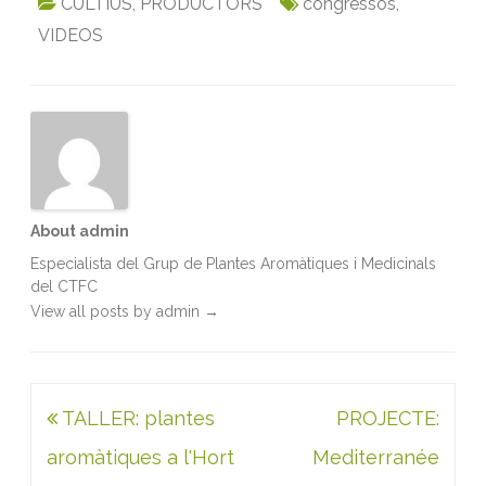
d
CULTIUS
,
PRODUCTORS
congressos
,
e
e
t
i
k
t
n
P
VIDEOS
b
t
l
e
s
t
A
M
o
e
d
A
a
l
o
r
I
p
a
k
n
p
C
o
n
c
a
d
e
B
About admin
a
r
Especialista del Grup de Plantes Aromàtiques i Medicinals
b
del CTFC
e
r
View all posts by admin
→
à
Navegació
TALLER: plantes
PROJECTE:
d'entrades
aromàtiques a l'Hort
Mediterranée