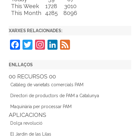
This Week
1728
3010
This Month
4285
8096
XARXES RELACIONADES:
F
T
In
Li
F
a
w
st
n
e
c
itt
a
k
e
ENLLAÇOS
e
er
gr
e
d
00 RECURSOS 00
b
a
dI
Catàleg de varietats comercials PAM
o
m
n
Directori de productors de PAM a Catalunya
o
Maquinària per processar PAM
k
APLICACIONS
Dolça revolució
El Jardín de las Lilas