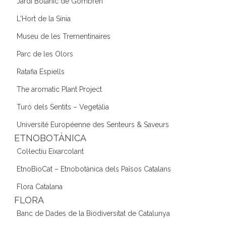
Jardí Botànic de Gombrèn
L'Hort de la Sínia
Museu de les Trementinaires
Parc de les Olors
Ratafia Espiells
The aromatic Plant Project
Turó dels Sentits – Vegetàlia
Université Européenne des Senteurs & Saveurs
ETNOBOTÀNICA
Col·lectiu Eixarcolant
EtnoBioCat – Etnobotànica dels Països Catalans
Flora Catalana
FLORA
Banc de Dades de la Biodiversitat de Catalunya