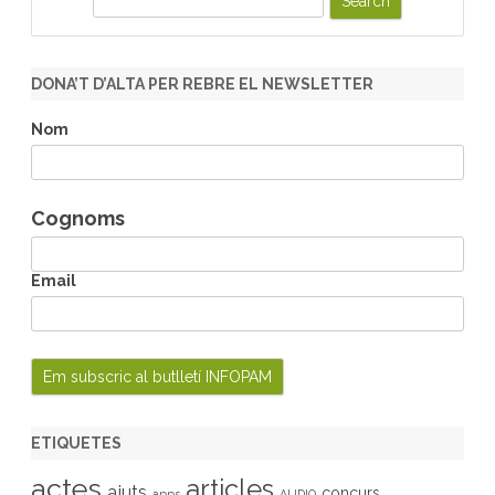
e
a
r
DONA’T D’ALTA PER REBRE EL NEWSLETTER
c
h
Nom
Cognoms
Email
ETIQUETES
actes
articles
ajuts
concurs
apps
AUDIO