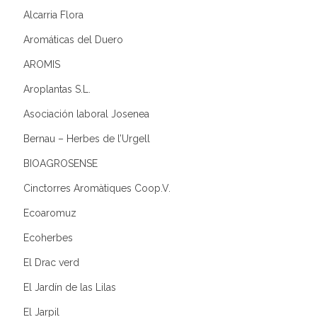
Alcarria Flora
Aromáticas del Duero
AROMIS
Aroplantas S.L.
Asociación laboral Josenea
Bernau – Herbes de l’Urgell
BIOAGROSENSE
Cinctorres Aromàtiques Coop.V.
Ecoaromuz
Ecoherbes
El Drac verd
El Jardín de las Lilas
El Jarpil