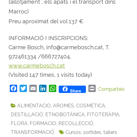
l’allotjament , els àpats i el transport dins
Marroc)
Preu aproximat del vol 137 €
INFORMACIÓ I INSCRIPCIONS:
Carme Bosch, info@carmebosch.cat, T.
972461334 /666727404,
www.carmebosch.cat
(Visited 147 times, 1 visits today)
F
T
E
L
W
P
Comparteix
Share
a
w
m
i
h
r
c
i
a
n
a
i
ALIMENTACIO
,
AROMES
,
COSMETICA
,
e
t
i
k
t
n
DESTIL·LACIÓ
,
ETNOBOTÀNICA
,
FITOTERÀPIA
,
b
t
l
e
s
t
FLORA
,
FORMACIO
,
RECOL·LECCIÓ
,
o
e
d
A
TRANSFORMACIÓ
o
r
I
p
Cursos
,
sortides
,
tallers