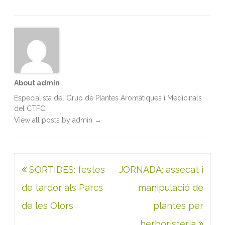
k
n
p
About admin
Especialista del Grup de Plantes Aromàtiques i Medicinals
del CTFC
View all posts by admin
→
Navegació
SORTIDES: festes
JORNADA: assecat i
d'entrades
de tardor als Parcs
manipulació de
de les Olors
plantes per
herboristeria