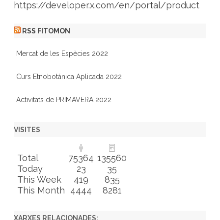
https://developer.x.com/en/portal/product
RSS FITOMON
Mercat de les Espècies 2022
Curs Etnobotánica Aplicada 2022
Activitats de PRIMAVERA 2022
VISITES
Total
75364
135560
Today
23
35
This Week
419
835
This Month
4444
8281
XARXES RELACIONADES: