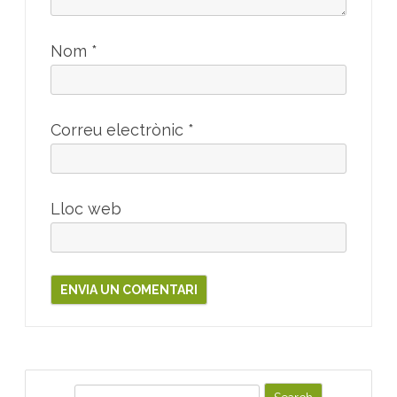
Nom
*
Correu electrònic
*
Lloc web
S