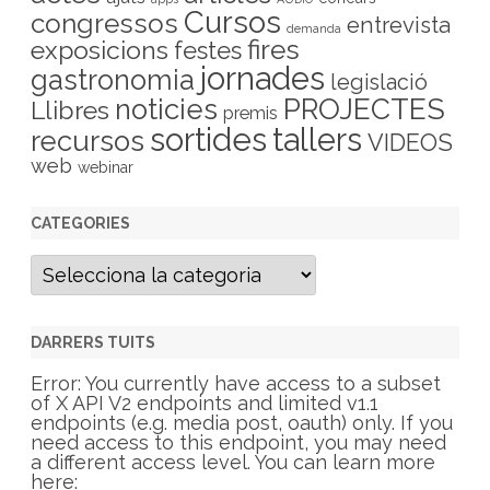
Cursos
congressos
entrevista
demanda
fires
exposicions
festes
jornades
gastronomia
legislació
PROJECTES
noticies
Llibres
premis
sortides
tallers
recursos
VIDEOS
web
webinar
CATEGORIES
C
a
t
e
g
DARRERS TUITS
o
r
Error: You currently have access to a subset
i
of X API V2 endpoints and limited v1.1
e
endpoints (e.g. media post, oauth) only. If you
s
need access to this endpoint, you may need
a different access level. You can learn more
here: