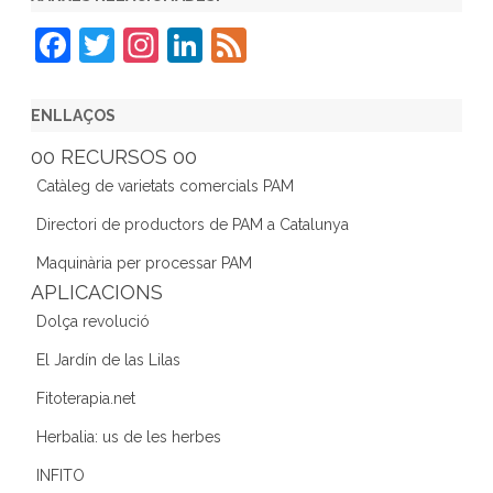
F
T
In
Li
F
a
w
st
n
e
c
itt
a
k
e
ENLLAÇOS
e
er
gr
e
d
00 RECURSOS 00
b
a
dI
Catàleg de varietats comercials PAM
o
m
n
Directori de productors de PAM a Catalunya
o
Maquinària per processar PAM
k
APLICACIONS
Dolça revolució
El Jardín de las Lilas
Fitoterapia.net
Herbalia: us de les herbes
INFITO