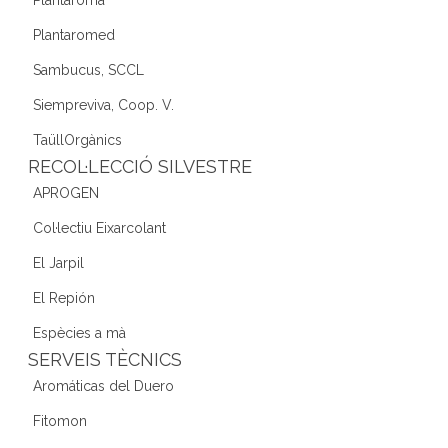
Plantaromed
Sambucus, SCCL
Siempreviva, Coop. V.
TaüllOrgànics
RECOL·LECCIÓ SILVESTRE
APROGEN
Col·lectiu Eixarcolant
El Jarpil
El Repión
Espècies a mà
SERVEIS TÈCNICS
Aromáticas del Duero
Fitomon