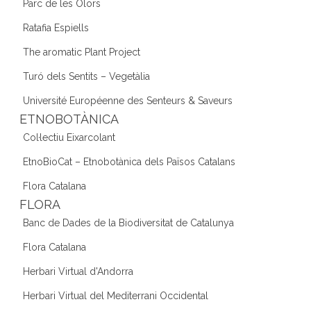
Parc de les Olors
Ratafia Espiells
The aromatic Plant Project
Turó dels Sentits – Vegetàlia
Université Européenne des Senteurs & Saveurs
ETNOBOTÀNICA
Col·lectiu Eixarcolant
EtnoBioCat – Etnobotànica dels Països Catalans
Flora Catalana
FLORA
Banc de Dades de la Biodiversitat de Catalunya
Flora Catalana
Herbari Virtual d'Andorra
Herbari Virtual del Mediterrani Occidental