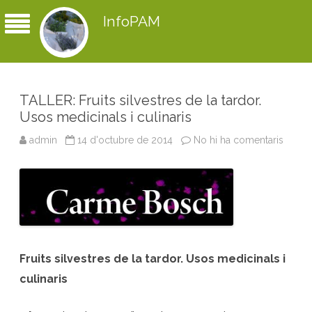
InfoPAM
TALLER: Fruits silvestres de la tardor.
Usos medicinals i culinaris
admin
14 d'octubre de 2014
No hi ha comentaris
a
T
A
L
L
E
R
:
F
r
u
i
t
Fruits silvestres de la tardor. Usos medicinals i
s
s
culinaris
i
l
v