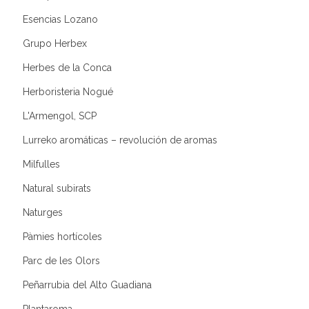
Esencias Lozano
Grupo Herbex
Herbes de la Conca
Herboristeria Nogué
L'Armengol, SCP
Lurreko aromáticas – revolución de aromas
Milfulles
Natural subirats
Naturges
Pàmies hortícoles
Parc de les Olors
Peñarrubia del Alto Guadiana
Plantaroma