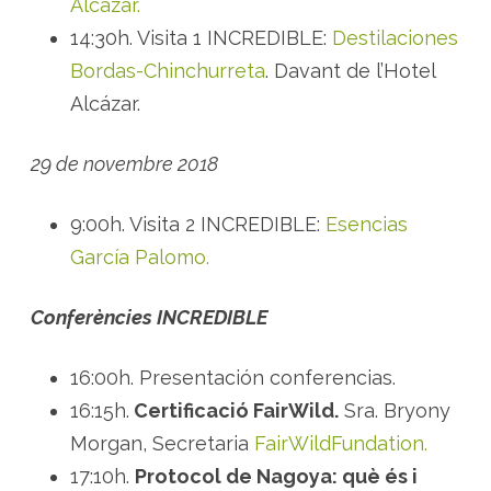
v
Alcázar.
i
l
14:30h. Visita 1 INCREDIBLE:
Destilaciones
l
a
Bordas-Chinchurreta
. Davant de l’Hotel
Alcázar.
29 de novembre 2018
9:00h. Visita 2 INCREDIBLE:
Esencias
García Palomo.
Conferències INCREDIBLE
16:00h. Presentación conferencias.
16:15h.
Certificació FairWild.
Sra. Bryony
Morgan, Secretaria
FairWildFundation.
17:10h.
Protocol de Nagoya: què és i