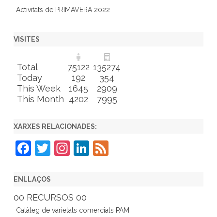
Activitats de PRIMAVERA 2022
VISITES
Total
75122
135274
Today
192
354
This Week
1645
2909
This Month
4202
7995
XARXES RELACIONADES:
F
T
In
Li
F
a
w
st
n
e
c
itt
a
k
e
ENLLAÇOS
e
er
gr
e
d
00 RECURSOS 00
b
a
dI
Catàleg de varietats comercials PAM