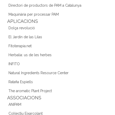
o
m
n
Directori de productors de PAM a Catalunya
o
Maquinària per processar PAM
k
APLICACIONS
Dolça revolució
El Jardín de las Lilas
Fitoterapia.net
Herbalia: us de les herbes
INFITO
Natural Ingredients Resource Center
Ratafia Espiells
The aromatic Plant Project
ASSOCIACIONS
ANIPAM
Col·lectiu Eixarcolant