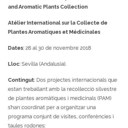
r
i
and Aromatic Plants Collection
s
i
n
t
Atélier International sur la Collecte de
e
r
Plantes Aromatiques et Médicinales
n
a
c
i
Dates
: 28 al 30 de novembre 2018
o
n
a
l
Lloc
: Sevilla (Andalusia).
s
s
o
b
Contingut
: Dos projectes internacionals que
r
e
estan treballant amb la recol·lecció silvestre
p
l
a
de plantes aromàtiques i medicinals (PAM)
n
t
s’han coordinat per a organitzar una
e
s
programa conjunt de visites, conferències i
a
r
o
taules rodones: