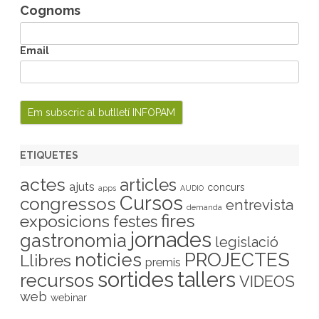
Cognoms
Email
ETIQUETES
actes
articles
ajuts
concurs
apps
AUDIO
Cursos
congressos
entrevista
demanda
fires
exposicions
festes
jornades
gastronomia
legislació
PROJECTES
noticies
Llibres
premis
sortides
tallers
recursos
VIDEOS
web
webinar