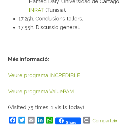
Hamed Daly. Universidad de Cartago,
INRAT
(Tunísia).
17:25h. Conclusions tallers.
17:55h. Discussió general.
Més informació:
Veure programa INCREDIBLE
Veure programa ValuePAM
(Visited 75 times, 1 visits today)
F
T
E
L
W
P
Comparteix
Share
a
w
m
i
h
r