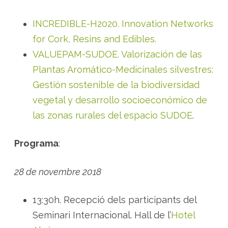
m
à
t
i
INCREDIBLE-H2020. Innovation Networks
q
u
for Cork, Resins and Edibles.
e
s
VALUEPAM-SUDOE. Valorización de las
i
m
Plantas Aromático-Medicinales silvestres:
e
d
Gestión sostenible de la biodiversidad
i
c
vegetal y desarrollo socioeconómico de
i
n
las zonas rurales del espacio SUDOE
.
a
l
s
s
Programa
:
i
l
v
e
28 de novembre 2018
s
t
r
e
13:30h. Recepció dels participants del
s
a
Seminari Internacional. Hall de l’
Hotel
S
e