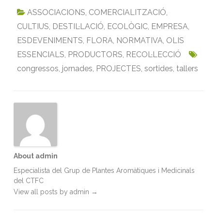
c
i
a
n
a
i
ASSOCIACIONS
,
COMERCIALITZACIÓ
,
e
t
i
k
t
n
CULTIUS
,
DESTIL·LACIÓ
,
ECOLÒGIC
,
EMPRESA
,
b
t
l
e
s
t
ESDEVENIMENTS
,
FLORA
,
NORMATIVA
,
OLIS
o
e
d
A
ESSENCIALS
o
r
,
PRODUCTORS
I
p
,
RECOL·LECCIÓ
k
n
p
congressos
,
jornades
,
PROJECTES
,
sortides
,
tallers
About admin
Especialista del Grup de Plantes Aromàtiques i Medicinals
del CTFC
View all posts by admin
→