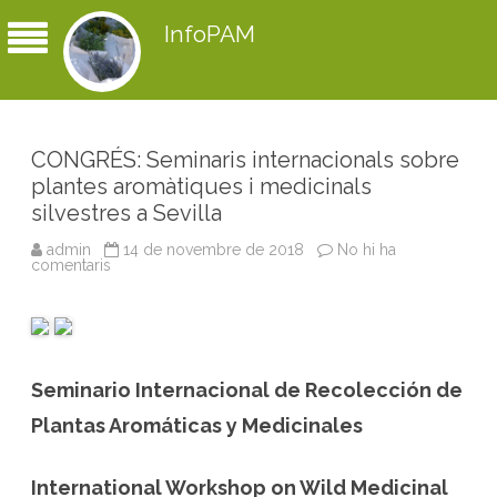
InfoPAM
CONGRÉS: Seminaris internacionals sobre
plantes aromàtiques i medicinals
silvestres a Sevilla
admin
14 de novembre de 2018
No hi ha
comentaris
a
C
O
N
G
R
É
S
Seminario Internacional de Recolección de
:
S
e
Plantas Aromáticas y Medicinales
m
i
n
a
International Workshop on Wild Medicinal