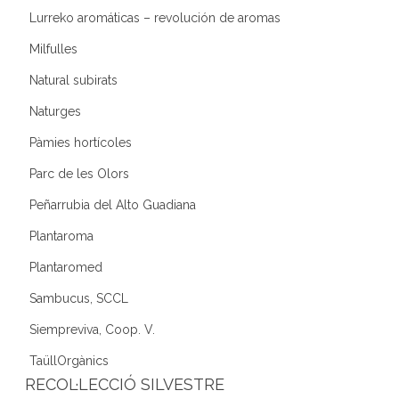
Lurreko aromáticas – revolución de aromas
Milfulles
Natural subirats
Naturges
Pàmies hortícoles
Parc de les Olors
Peñarrubia del Alto Guadiana
Plantaroma
Plantaromed
Sambucus, SCCL
Siempreviva, Coop. V.
TaüllOrgànics
RECOL·LECCIÓ SILVESTRE