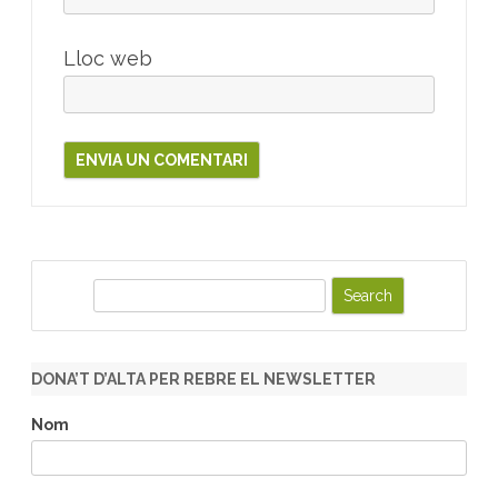
Lloc web
S
e
a
r
DONA’T D’ALTA PER REBRE EL NEWSLETTER
c
h
Nom