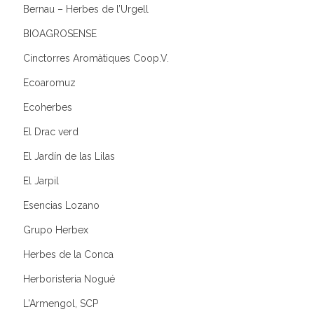
Bernau – Herbes de l’Urgell
BIOAGROSENSE
Cinctorres Aromàtiques Coop.V.
Ecoaromuz
Ecoherbes
El Drac verd
El Jardín de las Lilas
El Jarpil
Esencias Lozano
Grupo Herbex
Herbes de la Conca
Herboristeria Nogué
L'Armengol, SCP