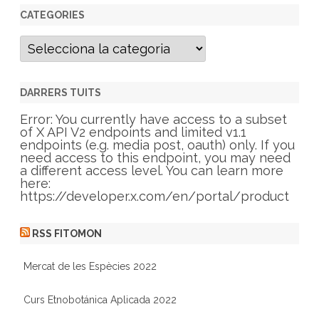
CATEGORIES
C
a
t
e
g
DARRERS TUITS
o
r
Error: You currently have access to a subset
i
of X API V2 endpoints and limited v1.1
e
endpoints (e.g. media post, oauth) only. If you
s
need access to this endpoint, you may need
a different access level. You can learn more
here:
https://developer.x.com/en/portal/product
RSS FITOMON
Mercat de les Espècies 2022
Curs Etnobotánica Aplicada 2022