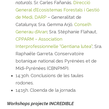
naturals
. Sr. Carles Fañanás.
Direcció
General d’Ecosistemas Forestals i Gestió
de Medi, DARP
– Generalitat de
Catalunya; Sra. Gemma Arjó.
Conselh
Generau d’Aran
; Sra. Stéphanie Flahaut,
CPPARM – Association
Interprofessionnelle “Gentiana lutea”
; Sra.
Raphaële Garreta. Conservatoire
botanique national des Pyrénées et de
Midi-Pyrénées (CBNPMP).
14:30h. Conclusions de les taules
rodones.
14:15h. Cloenda de la jornada.
Workshops projecte INCREDIBLE