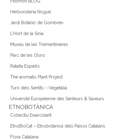
Fitomon BLOG
Herboristeria Nogué
Jardí Botànic de Gombrèn
L'Hort de la Sínia
Museu de les Trementinaires
Parc de les Olors
Ratafia Espiells
The aromatic Plant Project
Turó dels Sentits – Vegetàlia
Université Européenne des Senteurs & Saveurs
ETNOBOTÀNICA
Col·lectiu Eixarcolant
EtnoBioCat – Etnobotànica dels Països Catalans
Flora Catalana