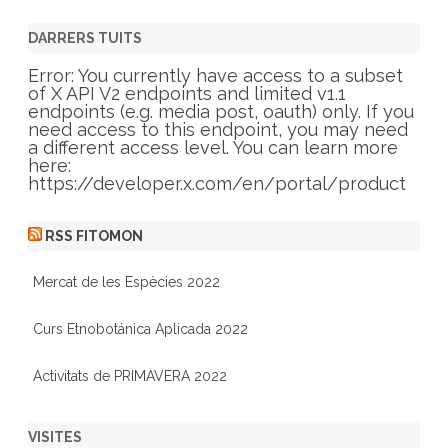
t
e
g
DARRERS TUITS
o
r
Error: You currently have access to a subset
i
of X API V2 endpoints and limited v1.1
e
endpoints (e.g. media post, oauth) only. If you
s
need access to this endpoint, you may need
a different access level. You can learn more
here:
https://developer.x.com/en/portal/product
RSS FITOMON
Mercat de les Espècies 2022
Curs Etnobotánica Aplicada 2022
Activitats de PRIMAVERA 2022
VISITES