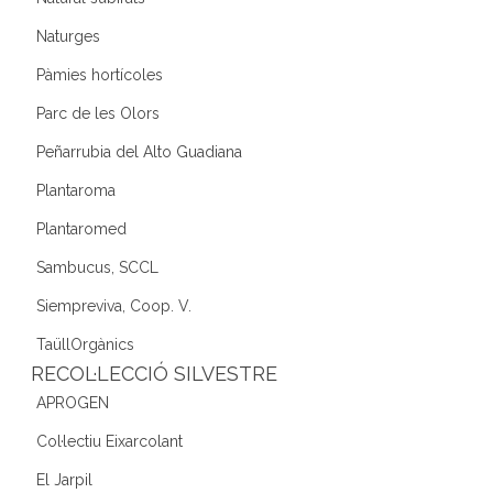
Naturges
Pàmies hortícoles
Parc de les Olors
Peñarrubia del Alto Guadiana
Plantaroma
Plantaromed
Sambucus, SCCL
Siempreviva, Coop. V.
TaüllOrgànics
RECOL·LECCIÓ SILVESTRE
APROGEN
Col·lectiu Eixarcolant
El Jarpil