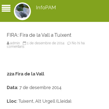
InfoPAM
FIRA: Fira de la Vall a Tuixent
admin
1 de desembre de 2014
No hi ha
comentaris
a
F
I
R
A
:
F
i
22a Fira de la Vall
r
a
d
e
Data
: 7 de desembre 2014
l
a
V
a
Lloc
: Tuixent, Alt Urgell (Lleida).
l
l
a