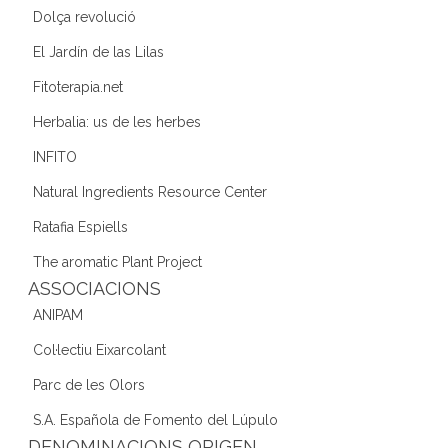
Dolça revolució
El Jardín de las Lilas
Fitoterapia.net
Herbalia: us de les herbes
INFITO
Natural Ingredients Resource Center
Ratafia Espiells
The aromatic Plant Project
ASSOCIACIONS
ANIPAM
Col·lectiu Eixarcolant
Parc de les Olors
S.A. Española de Fomento del Lúpulo
DENOMINACIONS ORIGEN