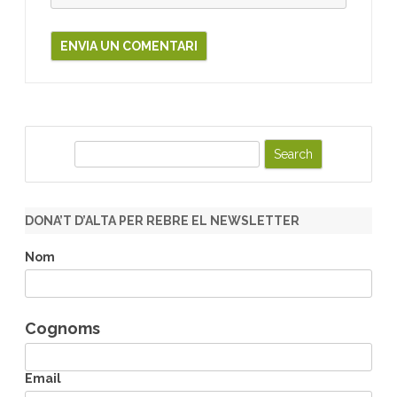
S
e
a
r
DONA’T D’ALTA PER REBRE EL NEWSLETTER
c
h
Nom
Cognoms
Email