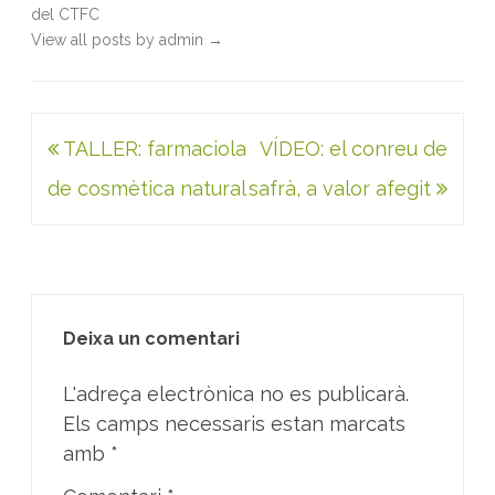
del CTFC
View all posts by admin
→
Navegació
TALLER: farmaciola
VÍDEO: el conreu de
d'entrades
de cosmètica natural
safrà, a valor afegit
Deixa un comentari
L'adreça electrònica no es publicarà.
Els camps necessaris estan marcats
amb
*