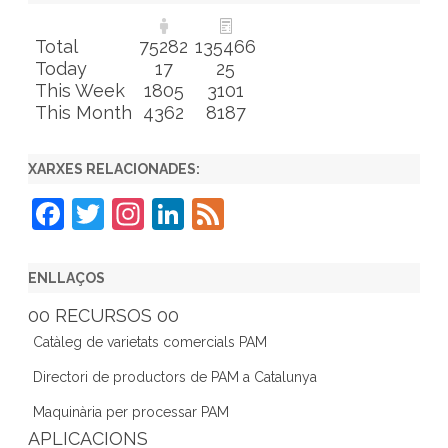
Total
75282
135466
Today
17
25
This Week
1805
3101
This Month
4362
8187
XARXES RELACIONADES:
F
T
In
Li
F
a
w
st
n
e
c
itt
a
k
e
ENLLAÇOS
e
er
gr
e
d
00 RECURSOS 00
b
a
dI
Catàleg de varietats comercials PAM
o
m
n
Directori de productors de PAM a Catalunya
o
Maquinària per processar PAM
k
APLICACIONS