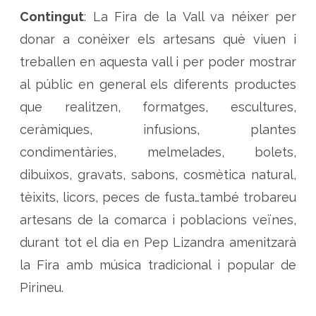
T
Contingut
: La Fira de la Vall va néixer per
u
i
x
donar a conèixer els artesans què viuen i
e
n
treballen en aquesta vall i per poder mostrar
t
al públic en general els diferents productes
que realitzen, formatges, escultures,
ceràmiques, infusions, plantes
condimentàries, melmelades, bolets,
dibuixos, gravats, sabons, cosmètica natural,
tèixits, licors, peces de fusta…també trobareu
artesans de la comarca i poblacions veïnes,
durant tot el dia en Pep Lizandra amenitzarà
la Fira amb música tradicional i popular de
Pirineu.