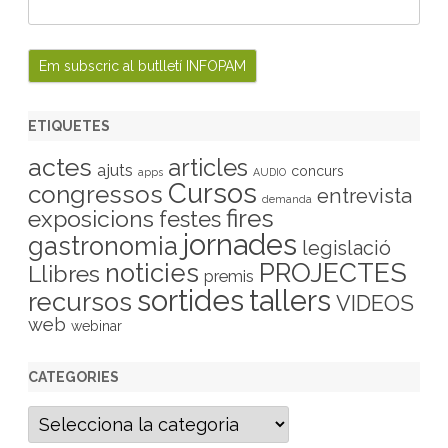
ETIQUETES
actes
articles
ajuts
concurs
apps
AUDIO
Cursos
congressos
entrevista
demanda
fires
exposicions
festes
jornades
gastronomia
legislació
PROJECTES
noticies
Llibres
premis
sortides
tallers
recursos
VIDEOS
web
webinar
CATEGORIES
C
a