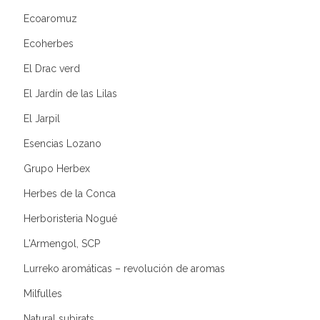
Ecoaromuz
Ecoherbes
El Drac verd
El Jardín de las Lilas
El Jarpil
Esencias Lozano
Grupo Herbex
Herbes de la Conca
Herboristeria Nogué
L'Armengol, SCP
Lurreko aromáticas – revolución de aromas
Milfulles
Natural subirats