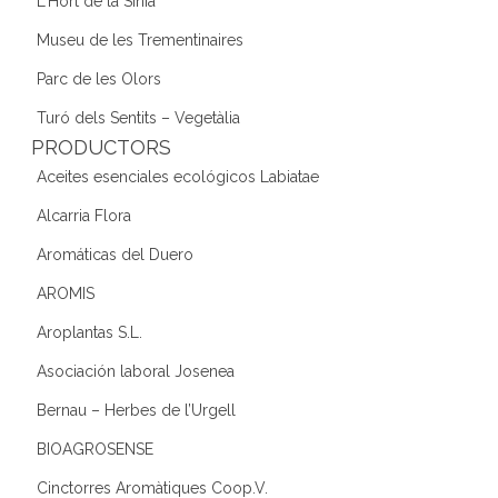
L'Hort de la Sínia
Museu de les Trementinaires
Parc de les Olors
Turó dels Sentits – Vegetàlia
PRODUCTORS
Aceites esenciales ecológicos Labiatae
Alcarria Flora
Aromáticas del Duero
AROMIS
Aroplantas S.L.
Asociación laboral Josenea
Bernau – Herbes de l’Urgell
BIOAGROSENSE
Cinctorres Aromàtiques Coop.V.