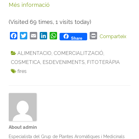
Més informació
(Visited 69 times, 1 visits today)
F
T
E
L
W
P
Comparteix
Share
a
w
m
i
h
r
c
i
a
n
a
i
ALIMENTACIO
,
COMERCIALITZACIÓ
,
e
t
i
k
t
n
COSMETICA
,
ESDEVENIMENTS
,
FITOTERÀPIA
b
t
l
e
s
t
fires
o
e
d
A
o
r
I
p
k
n
p
About admin
Especialista del Grup de Plantes Aromàtiques i Medicinals