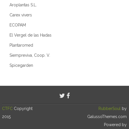
Aroplantas S.L.
Carex vivers
ECOPAM
El Vergel de las Hadas
Plantaromed
Siempreviva, Coop. V.
Spicegarden
CTFC
Copyright
RubberSoul
by
2015
GalussoThemes.com
Powered by