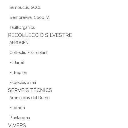
Sambucus, SCCL
Siempreviva, Coop. V.
TaüllOrgànics
RECOL·LECCIÓ SILVESTRE
APROGEN
Col·lectiu Eixarcolant
El Jarpil
El Repión
Espècies a mà
SERVEIS TÈCNICS
Aromáticas del Duero
Fitomon
Plantaroma
VIVERS