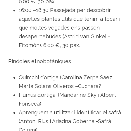
6.00 €, 30 pax
16:00 –18:30 Passejada per descobrir
aquelles plantes útils que tenim a tocar i
que moltes vegades ens passen
desapercebudes (Astrid van Ginkel –
Fitomón). 6.00 €, 30 pax.
Píndoles etnobotàniques
Quimchi d’ortiga (Carolina Zerpa Sáez i
Marta Solans Oliveros –Cuchara?
Humus d’ortiga. (Mandarine Sky i Albert
Fonseca)
Aprenguem a utilitzar i identificar el safrà.
(Antoni Rius i Ariadna Goberna -Safrà
Colomí)