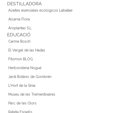
DESTIL·LADORA
Aceites esenciales ecológicos Labiatae
Alcarria Flora
Aroplantas S.L.
EDUCACIÓ
Carme Bosch
El Vergel de las Hadas
Fitomon BLOG
Herboristeria Nogué
Jardí Botànic de Gombrèn
L'Hort de la Sínia
Museu de les Trementinaires
Parc de les Olors
Ratafia Espiells