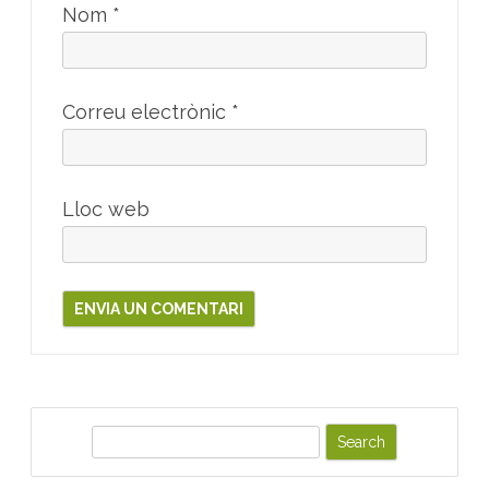
Nom
*
Correu electrònic
*
Lloc web
S
e
a