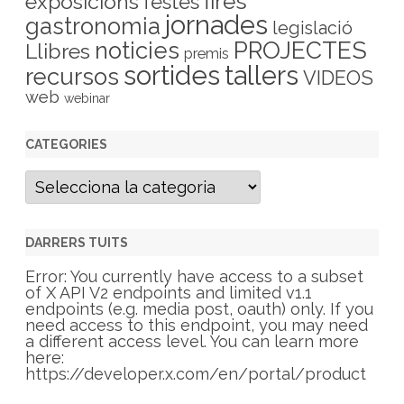
fires
exposicions
festes
jornades
gastronomia
legislació
PROJECTES
noticies
Llibres
premis
sortides
tallers
recursos
VIDEOS
web
webinar
CATEGORIES
C
a
t
e
g
DARRERS TUITS
o
r
Error: You currently have access to a subset
i
of X API V2 endpoints and limited v1.1
e
endpoints (e.g. media post, oauth) only. If you
s
need access to this endpoint, you may need
a different access level. You can learn more
here:
https://developer.x.com/en/portal/product