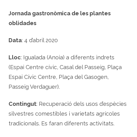
i
a
d
Jornada gastronòmica de les plantes
e
l
oblidades
e
s
p
l
Data
: 4 d’abril 2020
a
n
t
e
Lloc
: Igualada (Anoia) a diferents indrets
s
o
b
(Espai Centre cívic, Casal del Passeig, Plaça
l
i
Espai Cívic Centre, Plaça del Gasogen,
d
a
Passeig Verdaguer).
d
e
s
a
Contingut
: Recuperació dels usos d’espècies
I
g
silvestres comestibles i varietats agrícoles
u
a
l
tradicionals. Es faran diferents activitats.
a
d
a