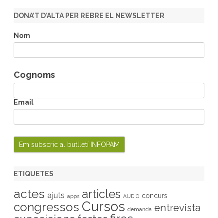
r
DONA’T D’ALTA PER REBRE EL NEWSLETTER
c
h
Nom
Cognoms
Email
ETIQUETES
actes
articles
ajuts
concurs
apps
AUDIO
Cursos
congressos
entrevista
demanda