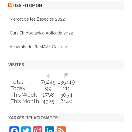
RSS FITOMON
Mercat de les Espècies 2022
Curs Etnobotánica Aplicada 2022
Activitats de PRIMAVERA 2022
VISITES
Total
75245
135419
Today
99
111
This Week
1768
3054
This Month
4325
8140
XARXES RELACIONADES:
F
T
In
Li
F