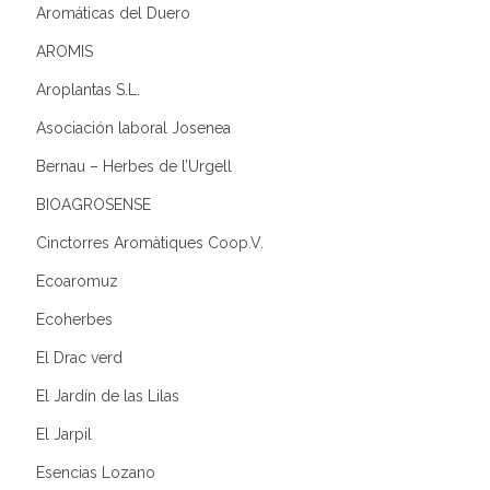
Aromáticas del Duero
AROMIS
Aroplantas S.L.
Asociación laboral Josenea
Bernau – Herbes de l’Urgell
BIOAGROSENSE
Cinctorres Aromàtiques Coop.V.
Ecoaromuz
Ecoherbes
El Drac verd
El Jardín de las Lilas
El Jarpil
Esencias Lozano