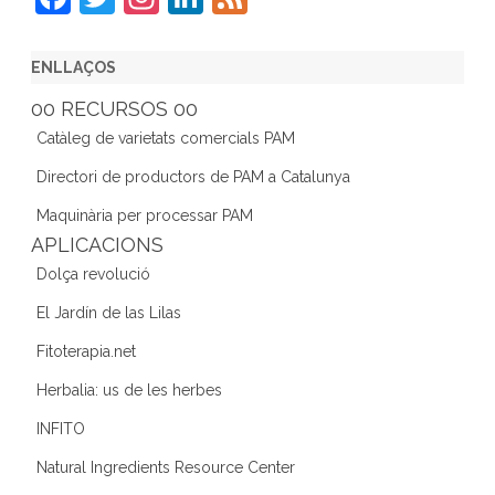
a
w
st
n
e
c
itt
a
k
e
ENLLAÇOS
e
er
gr
e
d
00 RECURSOS 00
b
a
dI
Catàleg de varietats comercials PAM
o
m
n
Directori de productors de PAM a Catalunya
o
Maquinària per processar PAM
k
APLICACIONS
Dolça revolució
El Jardín de las Lilas
Fitoterapia.net
Herbalia: us de les herbes
INFITO
Natural Ingredients Resource Center