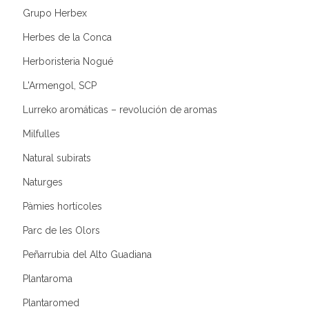
Grupo Herbex
Herbes de la Conca
Herboristeria Nogué
L'Armengol, SCP
Lurreko aromáticas – revolución de aromas
Milfulles
Natural subirats
Naturges
Pàmies hortícoles
Parc de les Olors
Peñarrubia del Alto Guadiana
Plantaroma
Plantaromed