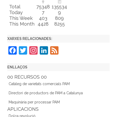
Total
75348
135534
Today
7
9
This Week
403
809
This Month
4428
8255
XARXES RELACIONADES:
F
T
In
Li
F
a
w
st
n
e
c
itt
a
k
e
ENLLAÇOS
e
er
gr
e
d
00 RECURSOS 00
b
a
dI
Catàleg de varietats comercials PAM
o
m
n
Directori de productors de PAM a Catalunya
o
Maquinària per processar PAM
k
APLICACIONS
Dolça revolució