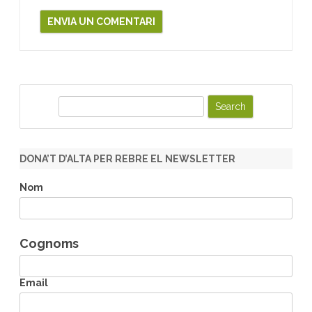
S
e
a
r
DONA’T D’ALTA PER REBRE EL NEWSLETTER
c
h
Nom
Cognoms
Email