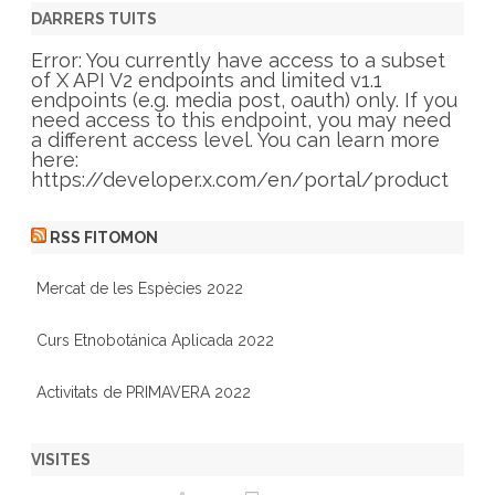
g
DARRERS TUITS
o
r
Error: You currently have access to a subset
i
of X API V2 endpoints and limited v1.1
e
endpoints (e.g. media post, oauth) only. If you
s
need access to this endpoint, you may need
a different access level. You can learn more
here:
https://developer.x.com/en/portal/product
RSS FITOMON
Mercat de les Espècies 2022
Curs Etnobotánica Aplicada 2022
Activitats de PRIMAVERA 2022
VISITES