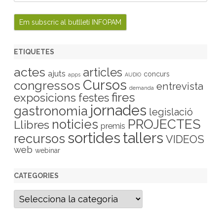
ETIQUETES
actes
articles
ajuts
concurs
apps
AUDIO
Cursos
congressos
entrevista
demanda
fires
exposicions
festes
jornades
gastronomia
legislació
PROJECTES
noticies
Llibres
premis
sortides
tallers
recursos
VIDEOS
web
webinar
CATEGORIES
C
a
t
e