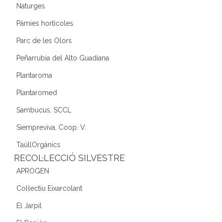
Naturges
Pàmies hortícoles
Parc de les Olors
Peñarrubia del Alto Guadiana
Plantaroma
Plantaromed
Sambucus, SCCL
Siempreviva, Coop. V.
TaüllOrgànics
RECOL·LECCIÓ SILVESTRE
APROGEN
Col·lectiu Eixarcolant
El Jarpil