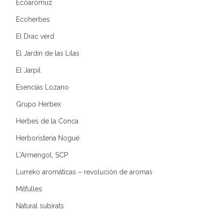
Ecoaromuz
Ecoherbes
El Drac verd
El Jardín de las Lilas
El Jarpil
Esencias Lozano
Grupo Herbex
Herbes de la Conca
Herboristeria Nogué
L'Armengol, SCP
Lurreko aromáticas – revolución de aromas
Milfulles
Natural subirats