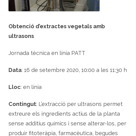
’
e
x
t
r
a
Obtenció d’extractes vegetals amb
c
t
ultrasons
e
s
v
e
Jornada tècnica en línia PATT
g
e
t
a
Data
: 16 de setembre 2020, 10:00 a les 11:30 h
l
s
a
m
Lloc
: en línia
b
u
l
t
Contingut
: L’extracció per ultrasons permet
r
a
s
extreure els ingredients actius de la planta
o
n
sense additius químics i sense alterar-los, per
s
produir fitoteràpia, farmacèutica, begudes