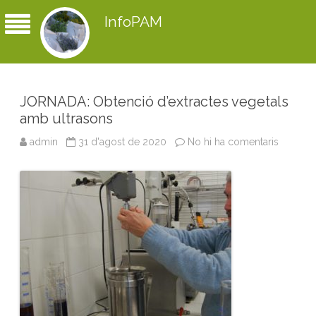
InfoPAM
JORNADA: Obtenció d’extractes vegetals
amb ultrasons
admin
31 d'agost de 2020
No hi ha comentaris
a
J
O
R
N
A
D
A
:
O
b
t
e
n
c
i
ó
d