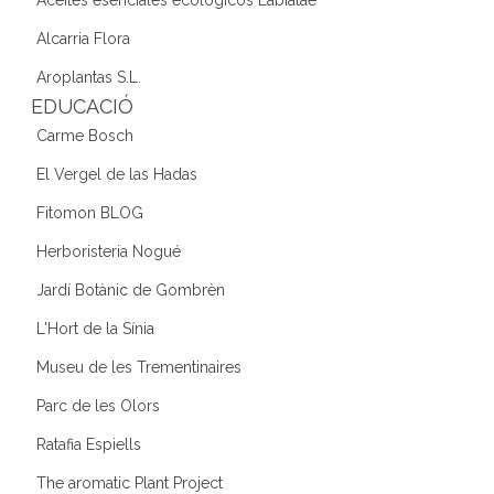
Aceites esenciales ecológicos Labiatae
Alcarria Flora
Aroplantas S.L.
EDUCACIÓ
Carme Bosch
El Vergel de las Hadas
Fitomon BLOG
Herboristeria Nogué
Jardí Botànic de Gombrèn
L'Hort de la Sínia
Museu de les Trementinaires
Parc de les Olors
Ratafia Espiells
The aromatic Plant Project