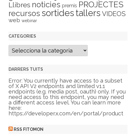
PROJECTES
noticies
Llibres
premis
sortides
tallers
recursos
VIDEOS
web
webinar
CATEGORIES
C
a
t
e
g
DARRERS TUITS
o
r
Error: You currently have access to a subset
i
of X API V2 endpoints and limited v1.1
e
endpoints (e.g. media post, oauth) only. If you
s
need access to this endpoint, you may need
a different access level. You can learn more
here:
https://developer.x.com/en/portal/product
RSS FITOMON