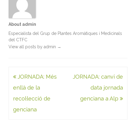
About admin
Especialista del Grup de Plantes Aromàtiques i Medicinals
del CTFC
View all posts by admin
→
Navegació
JORNADA: Més
JORNADA: canvi de
d'entrades
enllà de la
data jornada
recol·lecció de
genciana a Alp
genciana