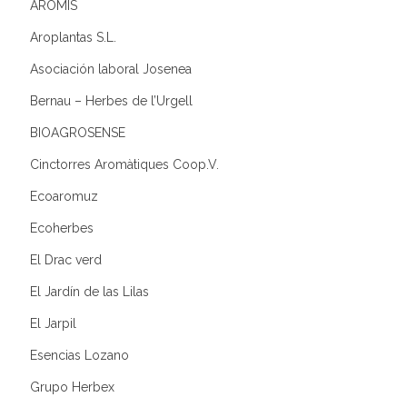
AROMIS
Aroplantas S.L.
Asociación laboral Josenea
Bernau – Herbes de l’Urgell
BIOAGROSENSE
Cinctorres Aromàtiques Coop.V.
Ecoaromuz
Ecoherbes
El Drac verd
El Jardín de las Lilas
El Jarpil
Esencias Lozano
Grupo Herbex