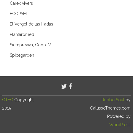
Carex vivers
ECOPAM
El Vergel de las Hadas
Plantaromed
Siempreviva, Coop. V.
Spicegarden
CTFC
Copyright
RubberSoul
by
2015
GalussoThemes.com
Powered by
WordPress