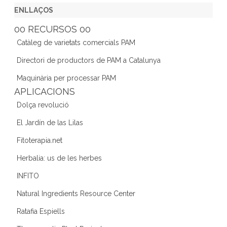
c
itt
a
k
e
ENLLAÇOS
e
er
gr
e
d
00 RECURSOS 00
b
a
dI
Catàleg de varietats comercials PAM
o
m
n
Directori de productors de PAM a Catalunya
o
Maquinària per processar PAM
k
APLICACIONS
Dolça revolució
El Jardín de las Lilas
Fitoterapia.net
Herbalia: us de les herbes
INFITO
Natural Ingredients Resource Center
Ratafia Espiells