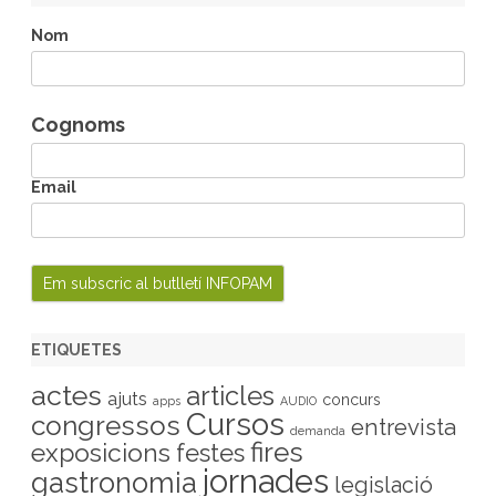
c
h
Nom
Cognoms
Email
ETIQUETES
actes
articles
ajuts
concurs
apps
AUDIO
Cursos
congressos
entrevista
demanda
fires
exposicions
festes
jornades
gastronomia
legislació