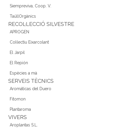
Siempreviva, Coop. V.
TaüllOrgànics
RECOL·LECCIÓ SILVESTRE
APROGEN
Col·lectiu Eixarcolant
El Jarpil
El Repión
Espècies a mà
SERVEIS TÈCNICS
Aromáticas del Duero
Fitomon
Plantaroma
VIVERS
Aroplantas S.L.