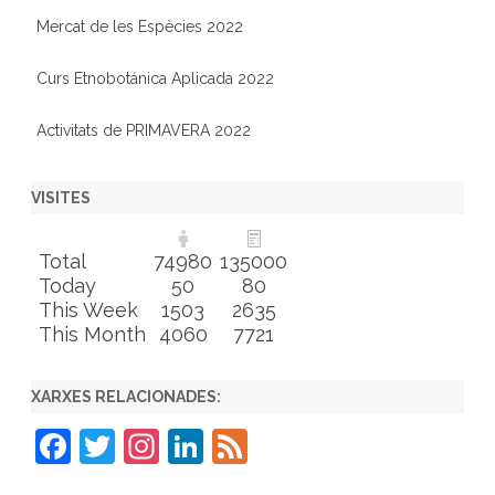
Mercat de les Espècies 2022
Curs Etnobotánica Aplicada 2022
Activitats de PRIMAVERA 2022
VISITES
Total
74980
135000
Today
50
80
This Week
1503
2635
This Month
4060
7721
XARXES RELACIONADES:
F
T
In
Li
F
a
w
st
n
e