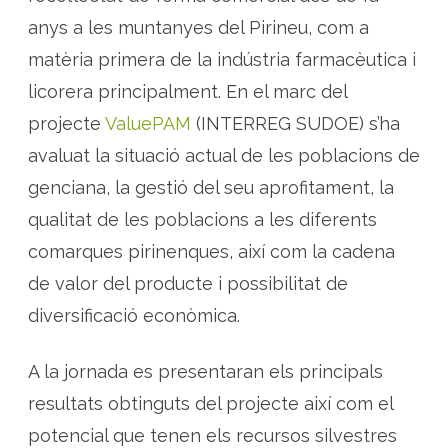
e
m
anys a les muntanyes del Pirineu, com a
u
n
matèria primera de la indústria farmacèutica i
t
a
licorera principalment. En el marc del
n
y
a
projecte
ValuePAM
(INTERREG SUDOE) s’ha
avaluat la situació actual de les poblacions de
genciana, la gestió del seu aprofitament, la
qualitat de les poblacions a les diferents
comarques pirinenques, així com la cadena
de valor del producte i possibilitat de
diversificació econòmica.
A la jornada es presentaran els principals
resultats obtinguts del projecte així com el
potencial que tenen els recursos silvestres