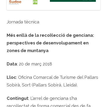
v
e
s
d
e
l
Jornada tècnica
a
g
e
n
Més enllà de la recol·lecció de genciana:
c
i
a
perspectives de desenvolupament en
n
a
zones de muntanya
i
a
l
t
Data
: 20 de març 2018
r
e
s
p
Lloc
: Oficina Comarcal de Turisme del Pallars
r
o
Sobirà, Sort (Pallars Sobirà, Lleida).
d
u
c
t
Contingut
: L’arrel de genciana s’ha
e
s
d
recol·lectat de forma comercial des de fa