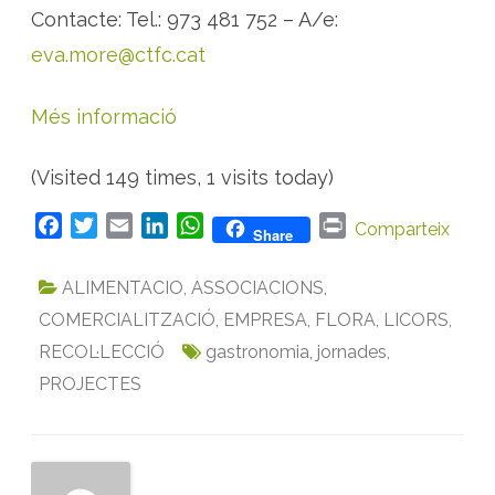
Contacte: Tel.: 973 481 752 – A/e:
eva.more@ctfc.cat
Més informació
(Visited 149 times, 1 visits today)
F
T
E
L
W
P
Comparteix
Share
a
w
m
i
h
r
c
i
a
n
a
i
ALIMENTACIO
,
ASSOCIACIONS
,
e
t
i
k
t
n
COMERCIALITZACIÓ
,
EMPRESA
,
FLORA
,
LICORS
,
b
t
l
e
s
t
RECOL·LECCIÓ
gastronomia
,
jornades
,
o
e
d
A
PROJECTES
o
r
I
p
k
n
p