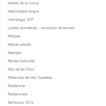
Herbes de la Conca
Herboristeria Nogué
L'Armengol, SCP
Lurreko aromáticas – revolución de aromas
Milfulles
Natural subirats
Naturges
Pàmies hortícoles
Parc de les Olors
Peñarrubia del Alto Guadiana
Plantaroma
Plantaromed
Sambucus, SCCL