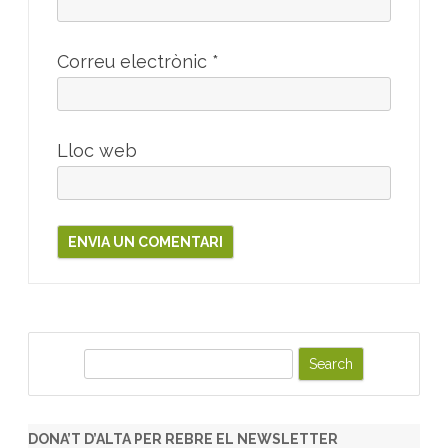
Correu electrònic
*
Lloc web
S
e
a
r
DONA’T D’ALTA PER REBRE EL NEWSLETTER