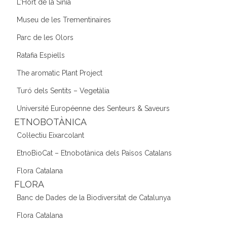
L'Hort de la Sínia
Museu de les Trementinaires
Parc de les Olors
Ratafia Espiells
The aromatic Plant Project
Turó dels Sentits – Vegetàlia
Université Européenne des Senteurs & Saveurs
ETNOBOTÀNICA
Col·lectiu Eixarcolant
EtnoBioCat – Etnobotànica dels Països Catalans
Flora Catalana
FLORA
Banc de Dades de la Biodiversitat de Catalunya
Flora Catalana