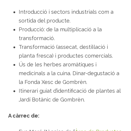
o
m
à
Introducció i sectors industrials com a
t
i
sortida del producte.
q
u
Producció: de la multiplicació a la
e
s
transformació.
,
m
Transformació (assecat, destil·lació i
e
d
i
planta fresca) i productes comercials.
c
i
Ús de les herbes aromàtiques i
n
a
medicinals a la cuina. Dinar-degustació a
l
s
la Fonda Xesc de Gombrèn.
i
c
Itinerari guiat d’identificació de plantes al
o
n
Jardí Botànic de Gombrèn.
d
i
m
e
A càrrec de:
n
t
à
r