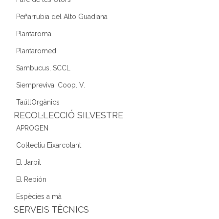
Peñarrubia del Alto Guadiana
Plantaroma
Plantaromed
Sambucus, SCCL
Siempreviva, Coop. V.
TaüllOrgànics
RECOL·LECCIÓ SILVESTRE
APROGEN
Col·lectiu Eixarcolant
El Jarpil
El Repión
Espècies a mà
SERVEIS TÈCNICS