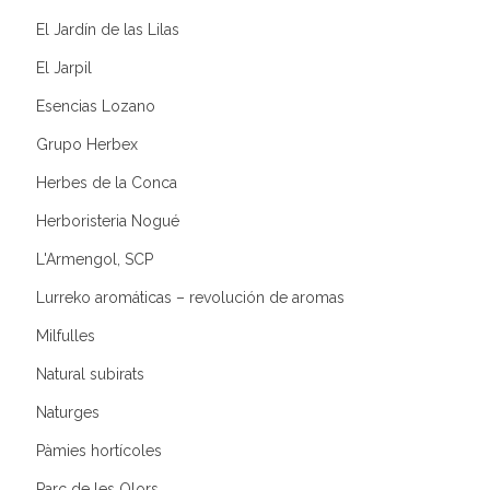
El Jardín de las Lilas
El Jarpil
Esencias Lozano
Grupo Herbex
Herbes de la Conca
Herboristeria Nogué
L'Armengol, SCP
Lurreko aromáticas – revolución de aromas
Milfulles
Natural subirats
Naturges
Pàmies hortícoles
Parc de les Olors