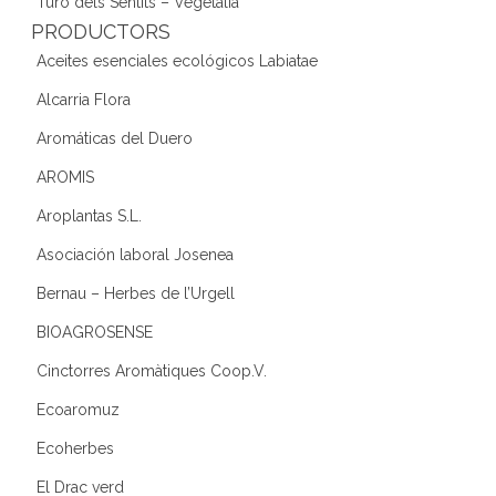
Turó dels Sentits – Vegetàlia
PRODUCTORS
Aceites esenciales ecológicos Labiatae
Alcarria Flora
Aromáticas del Duero
AROMIS
Aroplantas S.L.
Asociación laboral Josenea
Bernau – Herbes de l’Urgell
BIOAGROSENSE
Cinctorres Aromàtiques Coop.V.
Ecoaromuz
Ecoherbes
El Drac verd