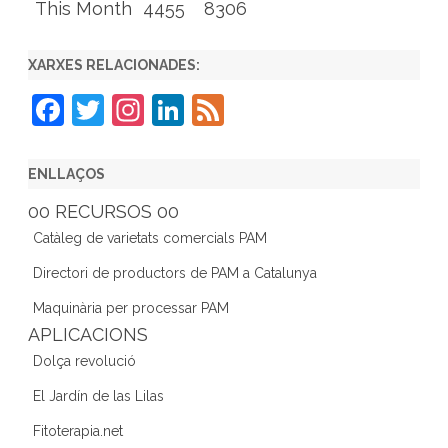
This Month
4455
8306
XARXES RELACIONADES:
F
T
In
Li
F
a
w
st
n
e
c
itt
a
k
e
ENLLAÇOS
e
er
gr
e
d
00 RECURSOS 00
b
a
dI
Catàleg de varietats comercials PAM
o
m
n
Directori de productors de PAM a Catalunya
o
Maquinària per processar PAM
k
APLICACIONS
Dolça revolució
El Jardín de las Lilas
Fitoterapia.net