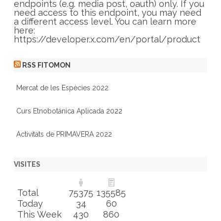
e
endpoints (e.g. media post, oauth) only. If you
s
need access to this endpoint, you may need
a different access level. You can learn more
here:
https://developer.x.com/en/portal/product
RSS FITOMON
Mercat de les Espècies 2022
Curs Etnobotánica Aplicada 2022
Activitats de PRIMAVERA 2022
VISITES
Total
75375
135585
Today
34
60
This Week
430
860