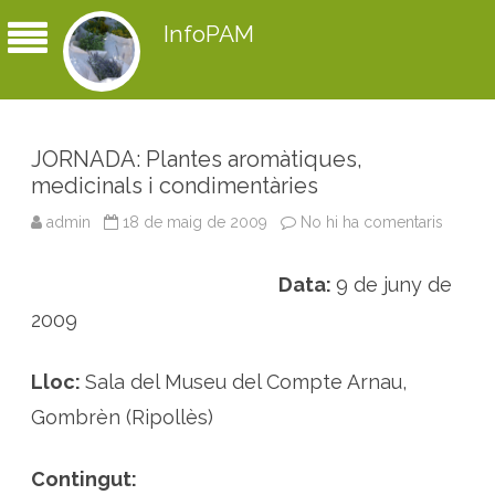
InfoPAM
JORNADA: Plantes aromàtiques,
medicinals i condimentàries
admin
18 de maig de 2009
No hi ha comentaris
a
J
O
R
Data:
9 de juny de
N
A
D
2009
A
:
P
l
Lloc:
Sala del Museu del Compte Arnau,
a
n
Gombrèn (Ripollès)
t
e
s
a
Contingut:
r