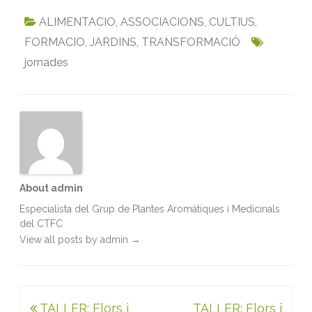
c
i
a
n
a
i
ALIMENTACIO
,
ASSOCIACIONS
,
CULTIUS
,
e
t
i
k
t
n
FORMACIO
,
JARDINS
,
TRANSFORMACIÓ
b
t
l
e
s
t
jornades
o
e
d
A
o
r
I
p
k
n
p
About admin
Especialista del Grup de Plantes Aromàtiques i Medicinals
del CTFC
View all posts by admin
→
Navegació
TALLER: Flors i
TALLER: Flors i