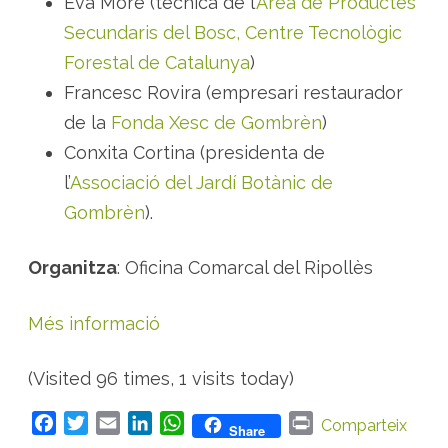
Eva Moré (tècnica de l’
Àrea de Productes
i
e
Secundaris del Bosc,
Centre Tecnològic
s
Forestal de Catalunya
)
Francesc Rovira (empresari restaurador
de la
Fonda Xesc de Gombrèn
)
Conxita Cortina (presidenta de
l’
Associació del Jardí Botànic de
Gombrèn
).
Organitza
: Oficina Comarcal del Ripollès
Més informació
(Visited 96 times, 1 visits today)
F
T
E
L
W
P
Comparteix
Share
a
w
m
i
h
r