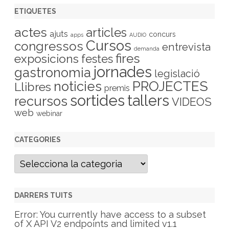
ETIQUETES
actes
articles
ajuts
concurs
apps
AUDIO
Cursos
congressos
entrevista
demanda
fires
exposicions
festes
jornades
gastronomia
legislació
PROJECTES
noticies
Llibres
premis
sortides
tallers
recursos
VIDEOS
web
webinar
CATEGORIES
C
a
t
e
g
DARRERS TUITS
o
r
Error: You currently have access to a subset
i
of X API V2 endpoints and limited v1.1