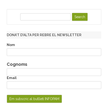
S
e
a
r
DONA’T D’ALTA PER REBRE EL NEWSLETTER
c
h
Nom
Cognoms
Email