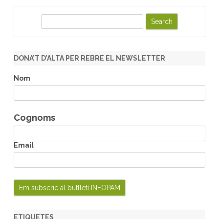
S
e
a
r
DONA’T D’ALTA PER REBRE EL NEWSLETTER
c
h
Nom
Cognoms
Email
ETIQUETES