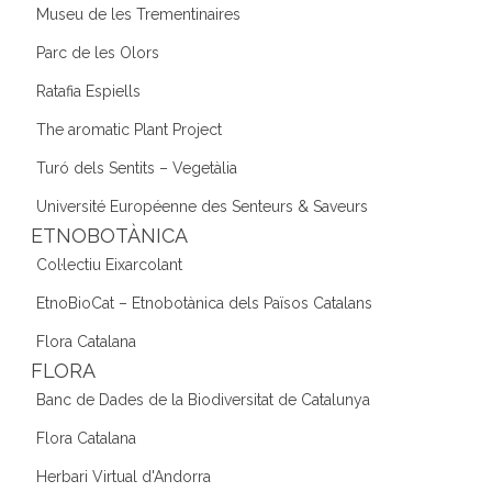
Museu de les Trementinaires
Parc de les Olors
Ratafia Espiells
The aromatic Plant Project
Turó dels Sentits – Vegetàlia
Université Européenne des Senteurs & Saveurs
ETNOBOTÀNICA
Col·lectiu Eixarcolant
EtnoBioCat – Etnobotànica dels Països Catalans
Flora Catalana
FLORA
Banc de Dades de la Biodiversitat de Catalunya
Flora Catalana
Herbari Virtual d'Andorra