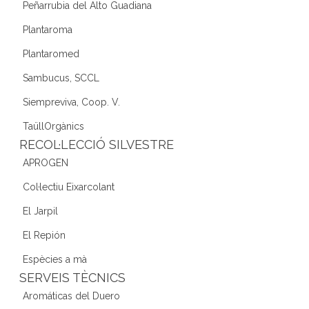
Peñarrubia del Alto Guadiana
Plantaroma
Plantaromed
Sambucus, SCCL
Siempreviva, Coop. V.
TaüllOrgànics
RECOL·LECCIÓ SILVESTRE
APROGEN
Col·lectiu Eixarcolant
El Jarpil
El Repión
Espècies a mà
SERVEIS TÈCNICS
Aromáticas del Duero