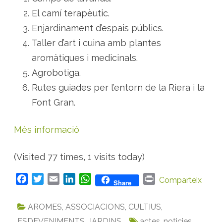
El camí terapèutic.
Enjardinament d’espais públics.
Taller d’art i cuina amb plantes
aromàtiques i medicinals.
Agrobotiga.
Rutes guiades per l’entorn de la Riera i la
Font Gran.
Més informació
(Visited 77 times, 1 visits today)
F
T
E
L
W
P
Comparteix
Share
a
w
m
i
h
r
c
i
a
n
a
i
AROMES
,
ASSOCIACIONS
,
CULTIUS
,
e
t
i
k
t
n
ESDEVENIMENTS
,
JARDINS
actes
,
noticies
,