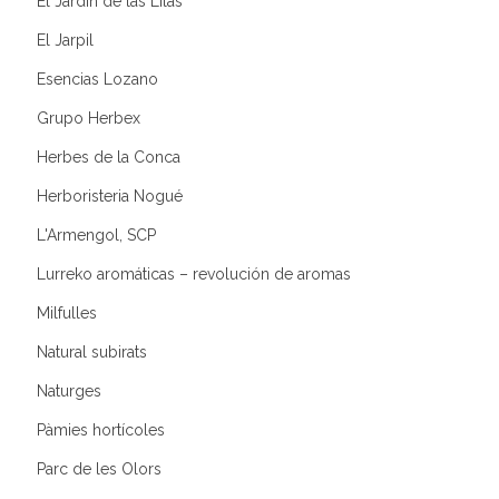
El Jardín de las Lilas
El Jarpil
Esencias Lozano
Grupo Herbex
Herbes de la Conca
Herboristeria Nogué
L'Armengol, SCP
Lurreko aromáticas – revolución de aromas
Milfulles
Natural subirats
Naturges
Pàmies hortícoles
Parc de les Olors