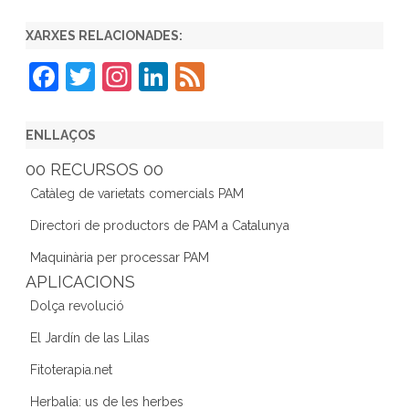
XARXES RELACIONADES:
F
T
In
Li
F
a
w
st
n
e
c
itt
a
k
e
ENLLAÇOS
e
er
gr
e
d
00 RECURSOS 00
b
a
dI
Catàleg de varietats comercials PAM
o
m
n
Directori de productors de PAM a Catalunya
o
Maquinària per processar PAM
k
APLICACIONS
Dolça revolució
El Jardín de las Lilas
Fitoterapia.net
Herbalia: us de les herbes