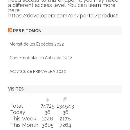
a different access level. You can learn more
here:
https://developer.x.com/en/portal/product
RSS FITOMON
Mercat de les Espècies 2022
Curs Etnobotánica Aplicada 2022
Activitats de PRIMAVERA 2022
VISITES
Total
74725
134543
Today
36
36
This Week
1248
2178
This Month
3805
7264