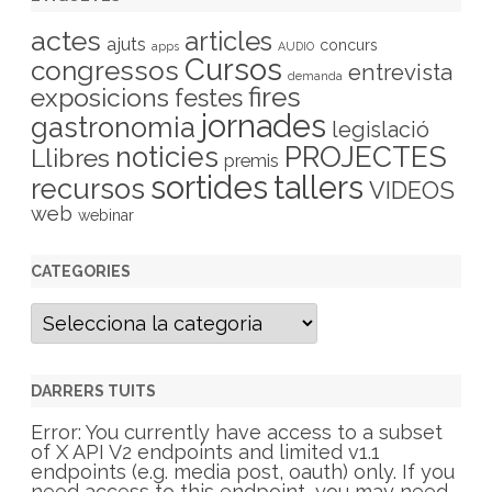
actes
articles
ajuts
concurs
apps
AUDIO
Cursos
congressos
entrevista
demanda
fires
exposicions
festes
jornades
gastronomia
legislació
PROJECTES
noticies
Llibres
premis
sortides
tallers
recursos
VIDEOS
web
webinar
CATEGORIES
C
a
t
e
g
DARRERS TUITS
o
r
Error: You currently have access to a subset
i
of X API V2 endpoints and limited v1.1
e
endpoints (e.g. media post, oauth) only. If you
s
need access to this endpoint, you may need