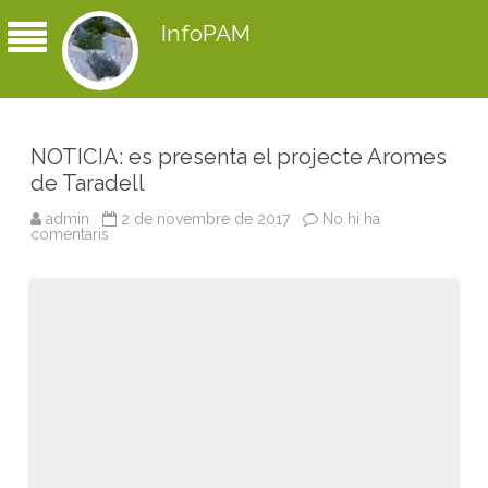
InfoPAM
NOTICIA: es presenta el projecte Aromes
de Taradell
admin
2 de novembre de 2017
No hi ha
comentaris
a
N
O
T
I
C
I
A
:
e
s
p
r
e
s
e
n