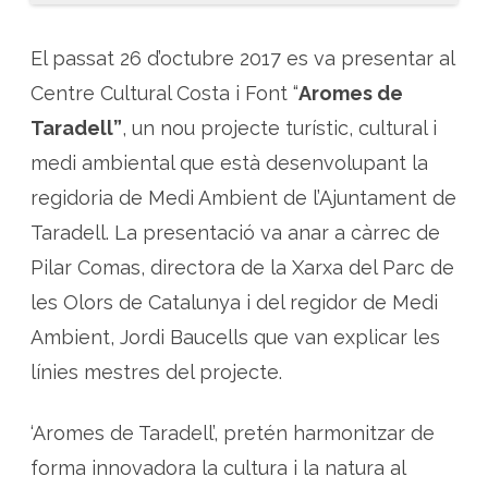
t
a
e
l
El passat 26 d’octubre 2017 es va presentar al
p
r
Centre Cultural Costa i Font “
Aromes de
o
j
Taradell”
, un nou projecte turístic, cultural i
e
c
t
medi ambiental que està desenvolupant la
e
A
regidoria de Medi Ambient de l’Ajuntament de
r
o
Taradell. La presentació va anar a càrrec de
m
e
Pilar Comas, directora de la Xarxa del Parc de
s
d
e
les Olors de Catalunya i del regidor de Medi
T
a
Ambient, Jordi Baucells que van explicar les
r
a
línies mestres del projecte.
d
e
l
l
‘Aromes de Taradell’, pretén harmonitzar de
forma innovadora la cultura i la natura al