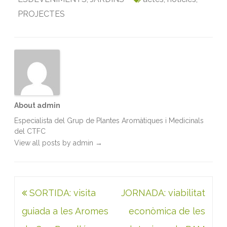
b
t
l
e
s
t
PROJECTES
o
e
d
A
o
r
I
p
k
n
p
About admin
Especialista del Grup de Plantes Aromàtiques i Medicinals
del CTFC
View all posts by admin
→
Navegació
SORTIDA: visita
JORNADA: viabilitat
d'entrades
guiada a les Aromes
econòmica de les