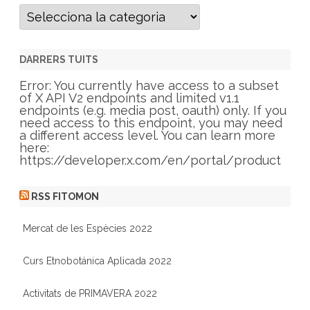
C
a
t
e
g
DARRERS TUITS
o
r
Error: You currently have access to a subset
i
of X API V2 endpoints and limited v1.1
e
endpoints (e.g. media post, oauth) only. If you
s
need access to this endpoint, you may need
a different access level. You can learn more
here:
https://developer.x.com/en/portal/product
RSS FITOMON
Mercat de les Espècies 2022
Curs Etnobotánica Aplicada 2022
Activitats de PRIMAVERA 2022