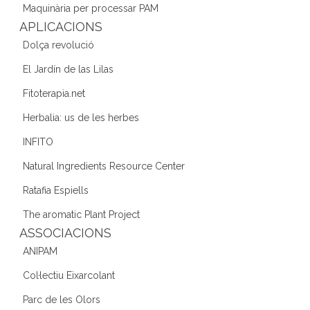
o
Maquinària per processar PAM
k
APLICACIONS
Dolça revolució
El Jardín de las Lilas
Fitoterapia.net
Herbalia: us de les herbes
INFITO
Natural Ingredients Resource Center
Ratafia Espiells
The aromatic Plant Project
ASSOCIACIONS
ANIPAM
Col·lectiu Eixarcolant
Parc de les Olors