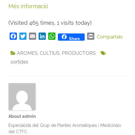
t
Més informació
a
d
e
L
(Visited 465 times, 1 visits today)
l
e
i
d
F
T
E
L
W
P
Comparteix
Share
a
a
w
m
i
h
r
c
i
a
n
a
i
AROMES
,
CULTIUS
,
PRODUCTORS
e
t
i
k
t
n
sortides
b
t
l
e
s
t
o
e
d
A
o
r
I
p
k
n
p
About admin
Especialista del Grup de Plantes Aromàtiques i Medicinals
del CTFC