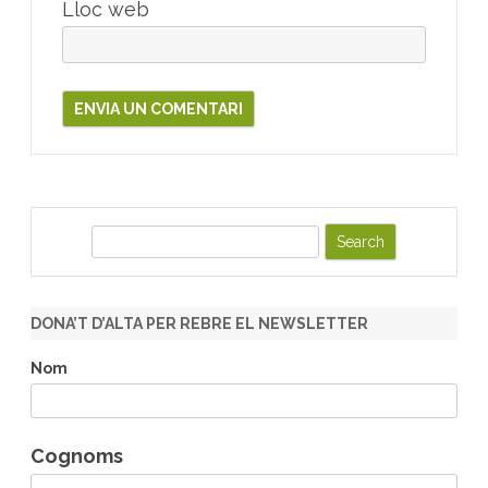
Lloc web
S
e
a
r
DONA’T D’ALTA PER REBRE EL NEWSLETTER
c
h
Nom
Cognoms