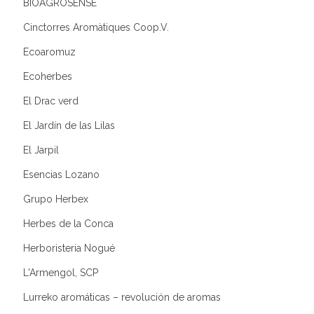
BIOAGROSENSE
Cinctorres Aromàtiques Coop.V.
Ecoaromuz
Ecoherbes
El Drac verd
El Jardín de las Lilas
El Jarpil
Esencias Lozano
Grupo Herbex
Herbes de la Conca
Herboristeria Nogué
L'Armengol, SCP
Lurreko aromáticas – revolución de aromas