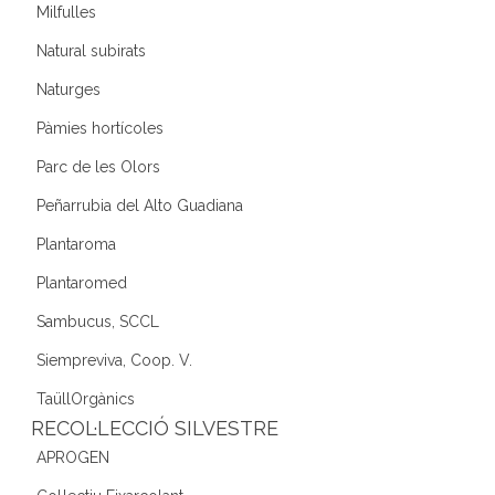
Milfulles
Natural subirats
Naturges
Pàmies hortícoles
Parc de les Olors
Peñarrubia del Alto Guadiana
Plantaroma
Plantaromed
Sambucus, SCCL
Siempreviva, Coop. V.
TaüllOrgànics
RECOL·LECCIÓ SILVESTRE
APROGEN