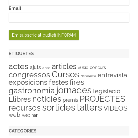
Email
ETIQUETES
actes
articles
ajuts
concurs
apps
AUDIO
Cursos
congressos
entrevista
demanda
fires
exposicions
festes
jornades
gastronomia
legislació
PROJECTES
noticies
Llibres
premis
sortides
tallers
recursos
VIDEOS
web
webinar
CATEGORIES