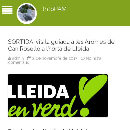
InfoPAM
SORTIDA: visita guiada a les Aromes de
Can Roselló a l’horta de Lleida
admin
2 de novembre de 2017
No hi ha
comentaris
a
S
O
R
T
I
D
A
:
v
i
s
i
t
a
g
u