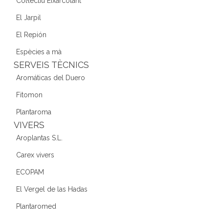
Col·lectiu Eixarcolant
El Jarpil
El Repión
Espècies a mà
SERVEIS TÈCNICS
Aromáticas del Duero
Fitomon
Plantaroma
VIVERS
Aroplantas S.L.
Carex vivers
ECOPAM
El Vergel de las Hadas
Plantaromed