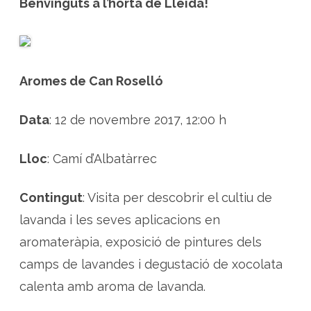
Benvinguts a l’horta de Lleida!
i
a
d
a
a
l
e
s
Aromes de Can Roselló
A
r
o
m
Data
: 12 de novembre 2017, 12:00 h
e
s
d
e
Lloc
: Camí d’Albatàrrec
C
a
n
R
Contingut
: Visita per descobrir el cultiu de
o
s
e
lavanda i les seves aplicacions en
l
l
aromateràpia, exposició de pintures dels
ó
a
camps de lavandes i degustació de xocolata
l
’
calenta amb aroma de lavanda.
h
o
r