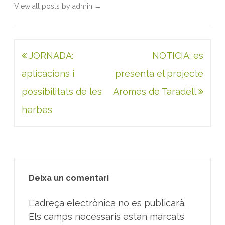
View all posts by admin
→
Navegació
JORNADA:
NOTICIA: es
d'entrades
aplicacions i
presenta el projecte
possibilitats de les
Aromes de Taradell
herbes
Deixa un comentari
L'adreça electrònica no es publicarà.
Els camps necessaris estan marcats