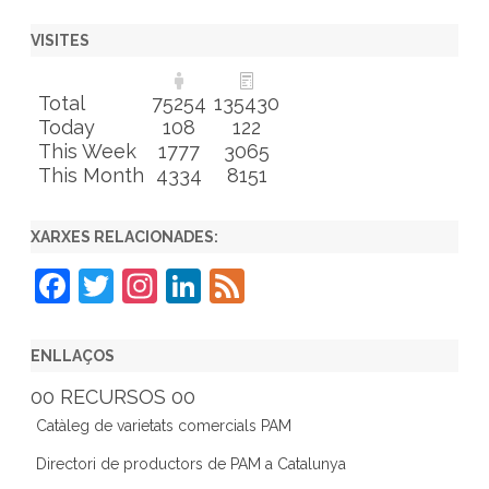
VISITES
Total
75254
135430
Today
108
122
This Week
1777
3065
This Month
4334
8151
XARXES RELACIONADES:
F
T
In
Li
F
a
w
st
n
e
c
itt
a
k
e
ENLLAÇOS
e
er
gr
e
d
00 RECURSOS 00
b
a
dI
Catàleg de varietats comercials PAM
o
m
n
Directori de productors de PAM a Catalunya