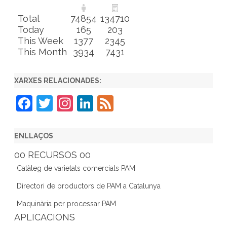
Total
74854
134710
Today
165
203
This Week
1377
2345
This Month
3934
7431
XARXES RELACIONADES:
F
T
In
Li
F
a
w
st
n
e
c
itt
a
k
e
ENLLAÇOS
e
er
gr
e
d
00 RECURSOS 00
b
a
dI
Catàleg de varietats comercials PAM
o
m
n
Directori de productors de PAM a Catalunya
o
Maquinària per processar PAM
k
APLICACIONS