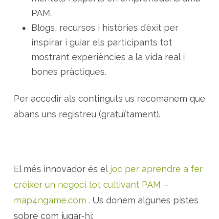
c
i
PAM.
n
a
Blogs, recursos i històries d’èxit per
l
s
inspirar i guiar els participants tot
mostrant experiències a la vida real i
bones pràctiques.
Per accedir als continguts us recomanem que
abans uns registreu (gratuïtament).
El més innovador és el
joc per aprendre a fer
créixer un negoci tot cultivant PAM
–
map4ngame.com
. Us donem algunes pistes
sobre com jugar-hi: