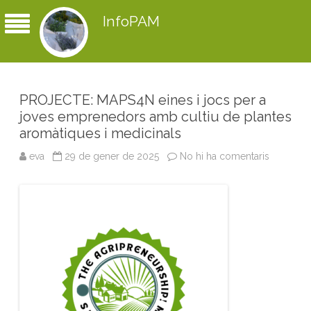
InfoPAM
PROJECTE: MAPS4N eines i jocs per a
joves emprenedors amb cultiu de plantes
aromàtiques i medicinals
eva
29 de gener de 2025
No hi ha comentaris
a
P
R
O
J
E
C
T
E
:
M
A
P
S
4
N