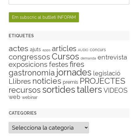
ETIQUETES
actes
articles
ajuts
concurs
apps
AUDIO
Cursos
congressos
entrevista
demanda
fires
exposicions
festes
jornades
gastronomia
legislació
PROJECTES
noticies
Llibres
premis
sortides
tallers
recursos
VIDEOS
web
webinar
CATEGORIES
C
a
t