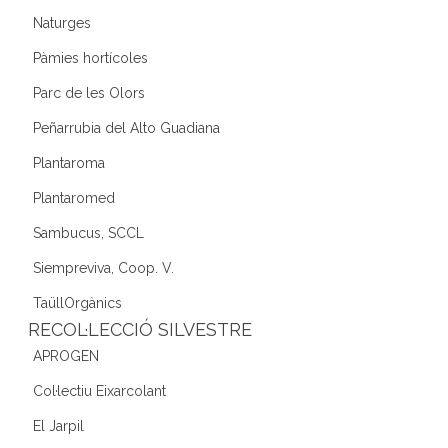
Naturges
Pàmies hortícoles
Parc de les Olors
Peñarrubia del Alto Guadiana
Plantaroma
Plantaromed
Sambucus, SCCL
Siempreviva, Coop. V.
TaüllOrgànics
RECOL·LECCIÓ SILVESTRE
APROGEN
Col·lectiu Eixarcolant
El Jarpil