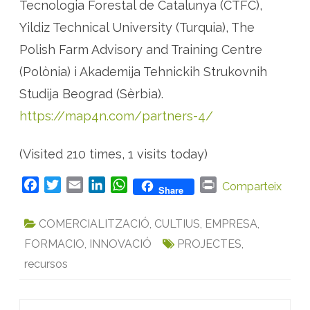
Tecnologia Forestal de Catalunya (CTFC),
Yildiz Technical University (Turquia), The
Polish Farm Advisory and Training Centre
(Polònia) i Akademija Tehnickih Strukovnih
Studija Beograd (Sèrbia).
https://map4n.com/partners-4/
(Visited 210 times, 1 visits today)
F
T
E
L
W
P
Comparteix
Share
a
w
m
i
h
r
c
i
a
n
a
i
COMERCIALITZACIÓ
,
CULTIUS
,
EMPRESA
,
e
t
i
k
t
n
FORMACIO
,
INNOVACIÓ
PROJECTES
,
b
t
l
e
s
t
recursos
o
e
d
A
o
r
I
p
k
n
p