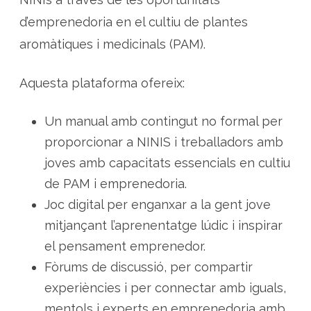
b
c
d’emprenedoria en el cultiu de plantes
u
l
t
aromàtiques i medicinals (PAM).
i
u
d
e
Aquesta plataforma ofereix:
p
l
a
n
Un manual amb contingut no formal per
t
e
proporcionar a NINIS i treballadors amb
s
a
joves amb capacitats essencials en cultiu
r
o
de PAM i emprenedoria.
m
à
Joc digital per enganxar a la gent jove
t
i
mitjançant l’aprenentatge lúdic i inspirar
q
u
e
el pensament emprenedor.
s
i
Fòrums de discussió, per compartir
m
e
experiències i per connectar amb iguals,
d
i
mentols i experts en emprenedoria amb