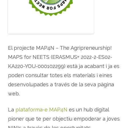
e
i
n
e
s
i
j
o
c
s
p
e
El projecte MAP4N – The Agripreneurship!
r
a
MAPS for NEETS (ERASMUS+ 2022-2-ES02-
j
o
v
KA220-YOU-000102299) està ja acabant i ja es
e
s
poden consultar totes els materials i eines
e
m
desenvolupades a través de la seva pàgina
p
r
e
web.
n
e
d
o
La
plataforma-e MAP4N
es un hub digital
r
s
pioner que te per objectiu empoderar a joves
a
m
NINIs a través de les oportunitats