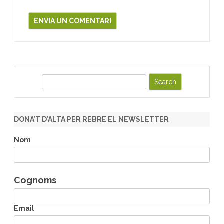
S
e
a
r
DONA’T D’ALTA PER REBRE EL NEWSLETTER
c
h
Nom
Cognoms
Email