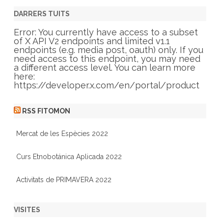
e
g
DARRERS TUITS
o
r
Error: You currently have access to a subset
i
of X API V2 endpoints and limited v1.1
e
endpoints (e.g. media post, oauth) only. If you
s
need access to this endpoint, you may need
a different access level. You can learn more
here:
https://developer.x.com/en/portal/product
RSS FITOMON
Mercat de les Espècies 2022
Curs Etnobotánica Aplicada 2022
Activitats de PRIMAVERA 2022
VISITES