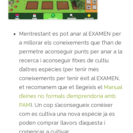
Mentrestant es pot anar al EXAMEN per
a millorar els coneixements que t’han de
permetre aconseguir punts per anar a la
recerca i aconseguir fitxes de cultiu
d’altres espècies (per tenir més
coneixements per tenir èxit al EXAMEN,
et recomanem que et llegeixis el
Manual
d’eines no formals d’emprendoria amb
PAM
). Un cop s’aconsegueix conèixer
com es cultiva una nova espècie ja es
poden comprar llavors d’aquesta i
començar a cultivar.