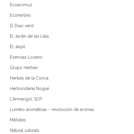
Ecoaromuz
Ecoherbes
El Drac verd
El Jardín de las Lilas
El Jarpil
Esencias Lozano
Grupo Herbex
Herbes de la Conca
Herboristeria Nogué
L'Armengol, SCP
Lurreko aromáticas – revolución de aromas
Milfulles
Natural subirats