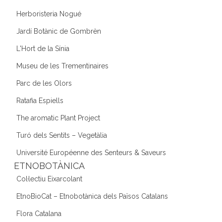
Herboristeria Nogué
Jardí Botànic de Gombrèn
L'Hort de la Sínia
Museu de les Trementinaires
Parc de les Olors
Ratafia Espiells
The aromatic Plant Project
Turó dels Sentits – Vegetàlia
Université Européenne des Senteurs & Saveurs
ETNOBOTÀNICA
Col·lectiu Eixarcolant
EtnoBioCat – Etnobotànica dels Països Catalans
Flora Catalana