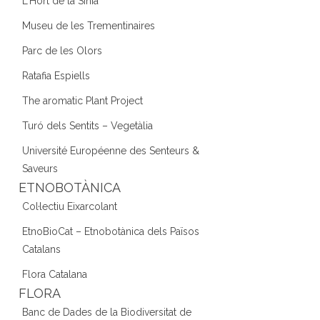
L'Hort de la Sínia
Museu de les Trementinaires
Parc de les Olors
Ratafia Espiells
The aromatic Plant Project
Turó dels Sentits – Vegetàlia
Université Européenne des Senteurs &
Saveurs
ETNOBOTÀNICA
Col·lectiu Eixarcolant
EtnoBioCat – Etnobotànica dels Països
Catalans
Flora Catalana
FLORA
Banc de Dades de la Biodiversitat de