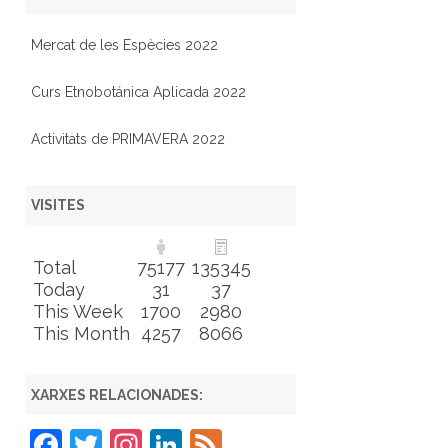
Mercat de les Espècies 2022
Curs Etnobotánica Aplicada 2022
Activitats de PRIMAVERA 2022
VISITES
Total
75177
135345
Today
31
37
This Week
1700
2980
This Month
4257
8066
XARXES RELACIONADES:
F
T
In
Li
F