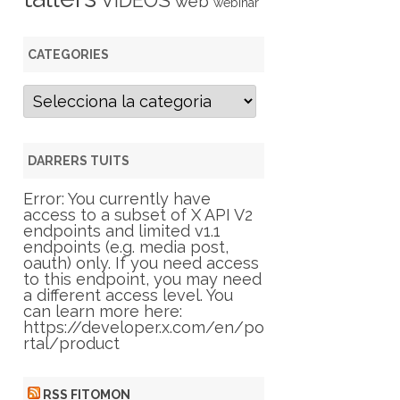
VIDEOS
web
webinar
CATEGORIES
C
a
t
e
g
DARRERS TUITS
o
r
Error: You currently have
i
access to a subset of X API V2
e
endpoints and limited v1.1
s
endpoints (e.g. media post,
oauth) only. If you need access
to this endpoint, you may need
a different access level. You
can learn more here:
https://developer.x.com/en/po
rtal/product
RSS FITOMON