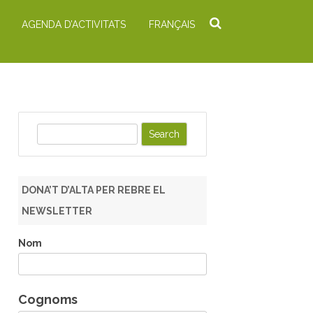
AGENDA D’ACTIVITATS
FRANÇAIS
S
e
a
r
DONA’T D’ALTA PER REBRE EL
c
NEWSLETTER
h
Nom
Cognoms