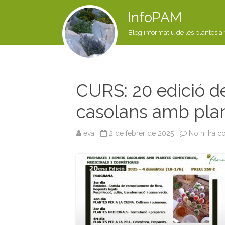
InfoPAM
Blog informatiu de les plantes a
CURS: 20 edició de
casolans amb pla
eva
2 de febrer de 2025
No hi ha c