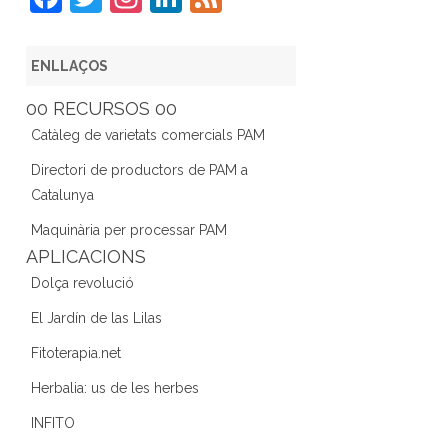
a
w
st
n
e
c
itt
a
k
e
ENLLAÇOS
e
er
gr
e
d
00 RECURSOS 00
b
a
dI
Catàleg de varietats comercials PAM
o
m
n
Directori de productors de PAM a
o
Catalunya
k
Maquinària per processar PAM
APLICACIONS
Dolça revolució
El Jardín de las Lilas
Fitoterapia.net
Herbalia: us de les herbes
INFITO