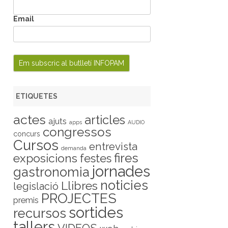
Email
ETIQUETES
actes
articles
ajuts
apps
AUDIO
congressos
concurs
Cursos
entrevista
demanda
fires
exposicions
festes
jornades
gastronomia
noticies
Llibres
legislació
PROJECTES
premis
sortides
recursos
tallers