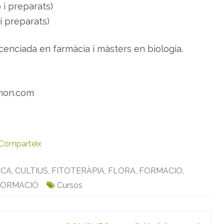
 i preparats)
l
a
i preparats)
n
t
e
s
licenciada en farmàcia i màsters en biologia.
d
e
F
i
t
o
m
omon.com
o
n
Comparteix
ICA
,
CULTIUS
,
FITOTERÀPIA
,
FLORA
,
FORMACIO
,
FORMACIÓ
Cursos