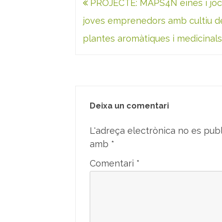
Navegació
PROJECTE: MAPS4N eines i joc
k
n
p
d'entrades
joves emprenedors amb cultiu d
plantes aromàtiques i medicinals
Deixa un comentari
L'adreça electrònica no es publ
amb
*
Comentari
*