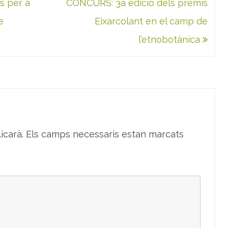
s per a
CONCURS: 3a edició dels premis
e
Eixarcolant en el camp de
l’etnobotànica
icarà.
Els camps necessaris estan marcats