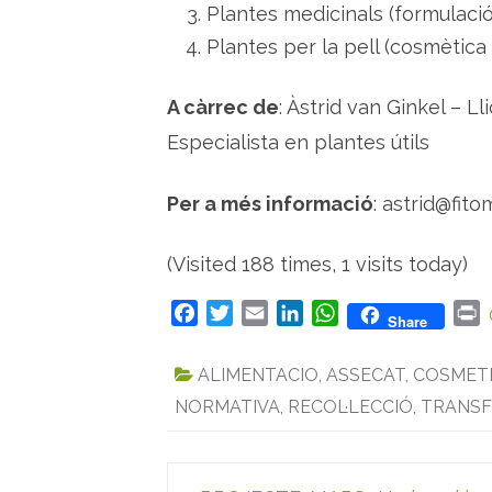
Plantes medicinals (formulació
Plantes per la pell (cosmètica 
A càrrec de
: Àstrid van Ginkel – L
Especialista en plantes útils
Per a més informació
: astrid@fit
(Visited 188 times, 1 visits today)
F
T
E
L
W
P
Share
a
w
m
i
h
r
c
i
a
n
a
i
ALIMENTACIO
,
ASSECAT
,
COSMET
e
t
i
k
t
n
NORMATIVA
,
RECOL·LECCIÓ
,
TRANS
b
t
l
e
s
t
o
e
d
A
o
r
I
p