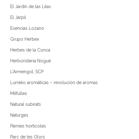
El Jardín de las Lilas
El Jarpil
Esencias Lozano
Grupo Herbex
Herbes de la Conca
Herboristeria Nogué
L'Armengol, SCP
Lurreko aromáticas – revolución de aromas
Milfulles
Natural subirats
Naturges
Pàmies hortícoles
Parc de les Olors