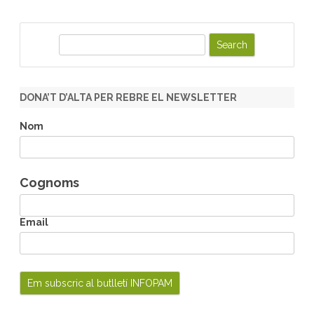
S
e
a
r
DONA’T D’ALTA PER REBRE EL NEWSLETTER
c
h
Nom
Cognoms
Email