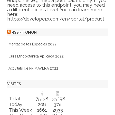
e
endpoints (e.g. media post, oauth) only. If you
s
need access to this endpoint, you may need
a different access level. You can learn more
here:
https://developer.x.com/en/portal/product
RSS FITOMON
Mercat de les Espècies 2022
Curs Etnobotánica Aplicada 2022
Activitats de PRIMAVERA 2022
VISITES
Total
75138
135298
Today
208
378
This Week
1661
2933