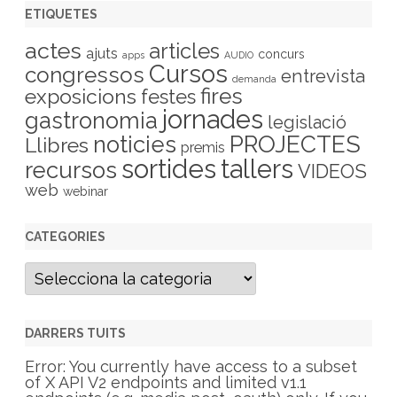
ETIQUETES
actes
articles
ajuts
concurs
apps
AUDIO
Cursos
congressos
entrevista
demanda
fires
exposicions
festes
jornades
gastronomia
legislació
PROJECTES
noticies
Llibres
premis
sortides
tallers
recursos
VIDEOS
web
webinar
CATEGORIES
C
a
t
e
g
DARRERS TUITS
o
r
Error: You currently have access to a subset
i
of X API V2 endpoints and limited v1.1