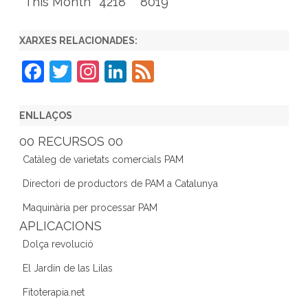
This Month
4218
8019
XARXES RELACIONADES:
F
T
In
Li
F
a
w
st
n
e
c
itt
a
k
e
ENLLAÇOS
e
er
gr
e
d
00 RECURSOS 00
b
a
dI
Catàleg de varietats comercials PAM
o
m
n
Directori de productors de PAM a Catalunya
o
Maquinària per processar PAM
k
APLICACIONS
Dolça revolució
El Jardín de las Lilas
Fitoterapia.net