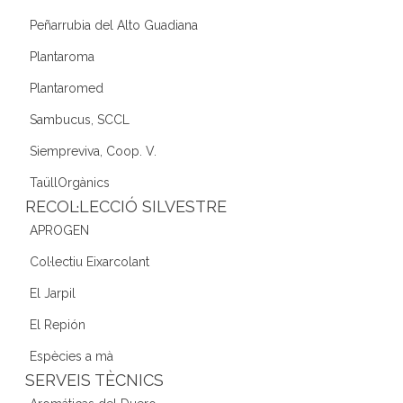
Peñarrubia del Alto Guadiana
Plantaroma
Plantaromed
Sambucus, SCCL
Siempreviva, Coop. V.
TaüllOrgànics
RECOL·LECCIÓ SILVESTRE
APROGEN
Col·lectiu Eixarcolant
El Jarpil
El Repión
Espècies a mà
SERVEIS TÈCNICS