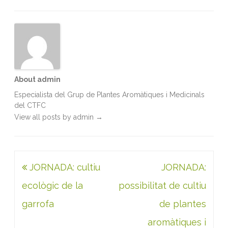
o
r
I
p
k
n
p
About admin
Especialista del Grup de Plantes Aromàtiques i Medicinals
del CTFC
View all posts by admin
→
Navegació
JORNADA: cultiu
JORNADA:
d'entrades
ecològic de la
possibilitat de cultiu
garrofa
de plantes
aromàtiques i