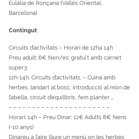
s
Eulàlia de Ronçana (Vallès Oriental,
d
e
Barcelona)
p
r
i
m
Contingut
:
a
v
e
r
Circuits d’activitats – Horari de 12ha 14h
a
a
Preu adult: 6€ Nen/es: gratuït amb carnet
l
P
super3
a
r
c
12h-14h. Circuits d’activitats. – Cuina amb
d
e
herbes, landart al bosc, introducció al món de
l
e
l’abella, circuit d’equilibris, fem planter …
s
O
l
– – – – – – – – – – – – – – – – – – – – – –
o
r
Horari: 14h – Preu Dinar: 12€ Adults 8€ Nens
s
d
(-10 anys)
e
l
Dinareu a l’aire lliure un menú on les herbes
S