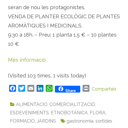
e
r
seran de nou les protagonistes.
r
a
VENDA DE PLANTER ECOLÒGIC DE PLANTES
t
AROMÀTIQUES I MEDICINALS.
9:30 a 18h. – Preu: 1 planta 1,5 € – 10 plantes
10 €
Més informació
(Visited 103 times, 1 visits today)
F
T
E
L
W
P
Comparteix
Share
a
w
m
i
h
r
c
i
a
n
a
i
ALIMENTACIO
,
COMERCIALITZACIÓ
,
e
t
i
k
t
n
ESDEVENIMENTS
,
ETNOBOTÀNICA
,
FLORA
,
b
t
l
e
s
t
FORMACIO
,
JARDINS
gastronomia
,
sortides
o
e
d
A