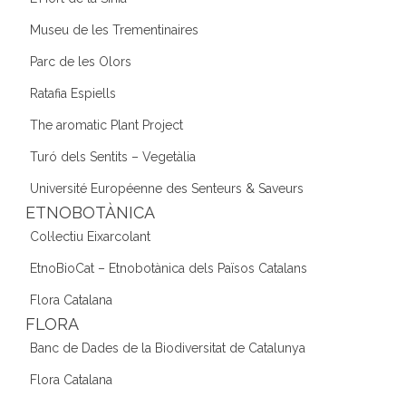
Museu de les Trementinaires
Parc de les Olors
Ratafia Espiells
The aromatic Plant Project
Turó dels Sentits – Vegetàlia
Université Européenne des Senteurs & Saveurs
ETNOBOTÀNICA
Col·lectiu Eixarcolant
EtnoBioCat – Etnobotànica dels Països Catalans
Flora Catalana
FLORA
Banc de Dades de la Biodiversitat de Catalunya
Flora Catalana