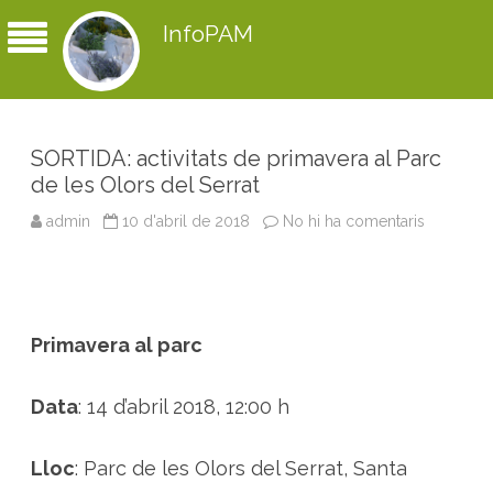
InfoPAM
SORTIDA: activitats de primavera al Parc
de les Olors del Serrat
admin
10 d'abril de 2018
No hi ha comentaris
a
S
O
R
T
I
D
A
Primavera al parc
:
a
c
t
Data
: 14 d’abril 2018, 12:00 h
i
v
i
t
Lloc
: Parc de les Olors del Serrat, Santa
a
t