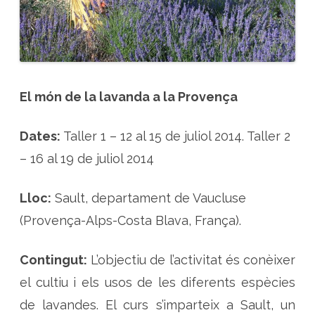
a
P
r
o
v
e
n
ç
a
p
El món de la lavanda a la Provença
e
r
c
o
Dates:
Taller 1 – 12 al 15 de juliol 2014. Taller 2
n
è
– 16 al 19 de juliol 2014
i
x
e
r
Lloc:
Sault, departament de Vaucluse
l
a
(Provença-Alps-Costa Blava, França).
l
a
v
a
Contingut:
L’objectiu de l’activitat és conèixer
n
d
a
el cultiu i els usos de les diferents espècies
de lavandes. El curs s’imparteix a Sault, un