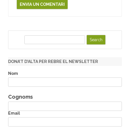
S
e
a
r
DONA’T D’ALTA PER REBRE EL NEWSLETTER
c
h
Nom
Cognoms
Email