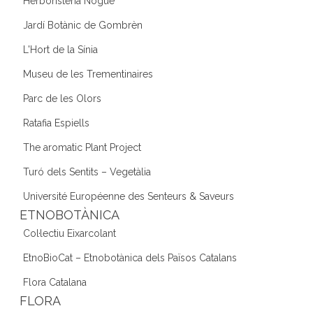
Herboristeria Nogué
Jardí Botànic de Gombrèn
L'Hort de la Sínia
Museu de les Trementinaires
Parc de les Olors
Ratafia Espiells
The aromatic Plant Project
Turó dels Sentits – Vegetàlia
Université Européenne des Senteurs & Saveurs
ETNOBOTÀNICA
Col·lectiu Eixarcolant
EtnoBioCat – Etnobotànica dels Països Catalans
Flora Catalana
FLORA