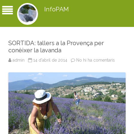
InfoPAM
SORTIDA: tallers a la Provença per
conèixer la lavanda
admin
14 d'abril de 2014
No hi ha comentaris
a
S
O
R
T
I
D
A
:
t
a
l
l
e
r
s
a
l