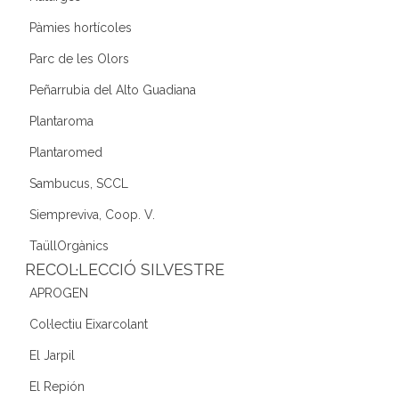
Pàmies hortícoles
Parc de les Olors
Peñarrubia del Alto Guadiana
Plantaroma
Plantaromed
Sambucus, SCCL
Siempreviva, Coop. V.
TaüllOrgànics
RECOL·LECCIÓ SILVESTRE
APROGEN
Col·lectiu Eixarcolant
El Jarpil
El Repión