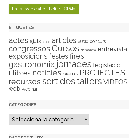
ETIQUETES
actes
articles
ajuts
concurs
apps
AUDIO
Cursos
congressos
entrevista
demanda
fires
exposicions
festes
jornades
gastronomia
legislació
PROJECTES
noticies
Llibres
premis
sortides
tallers
recursos
VIDEOS
web
webinar
CATEGORIES
C
a
t
e