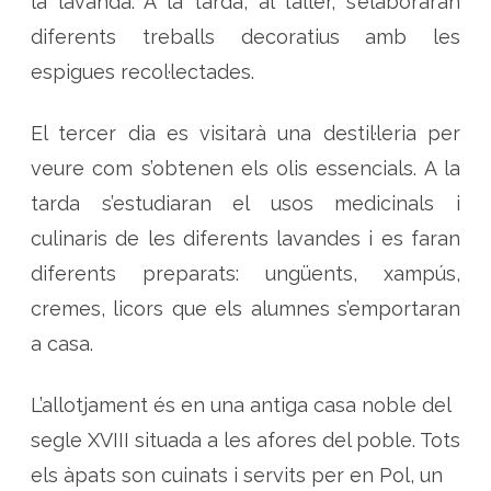
la lavanda. A la tarda, al taller, s’elaboraran
diferents treballs decoratius amb les
espigues recol·lectades.
El tercer dia es visitarà una destil·leria per
veure com s’obtenen els olis essencials. A la
tarda s’estudiaran el usos medicinals i
culinaris de les diferents lavandes i es faran
diferents preparats: ungüents, xampús,
cremes, licors que els alumnes s’emportaran
a casa.
L’allotjament és en una antiga casa noble del
segle XVIII situada a les afores del poble. Tots
els àpats son cuinats i servits per en Pol, un