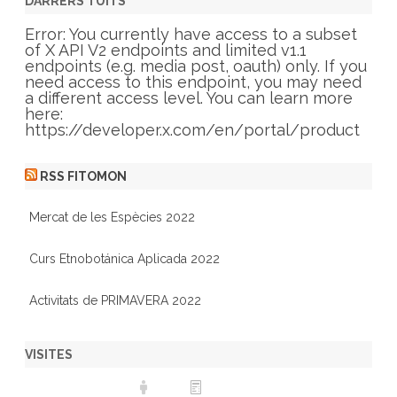
g
DARRERS TUITS
o
r
Error: You currently have access to a subset
i
of X API V2 endpoints and limited v1.1
e
endpoints (e.g. media post, oauth) only. If you
s
need access to this endpoint, you may need
a different access level. You can learn more
here:
https://developer.x.com/en/portal/product
RSS FITOMON
Mercat de les Espècies 2022
Curs Etnobotánica Aplicada 2022
Activitats de PRIMAVERA 2022
VISITES