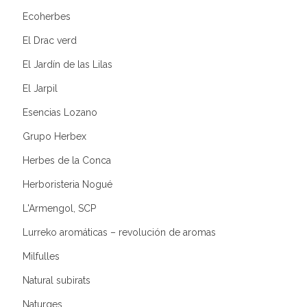
Ecoherbes
El Drac verd
El Jardín de las Lilas
El Jarpil
Esencias Lozano
Grupo Herbex
Herbes de la Conca
Herboristeria Nogué
L'Armengol, SCP
Lurreko aromáticas – revolución de aromas
Milfulles
Natural subirats
Naturges