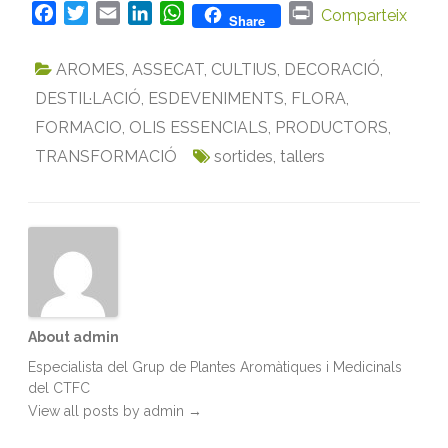
F
T
E
L
W
P
Comparteix
Share
a
w
m
i
h
r
c
i
a
n
a
i
AROMES
,
ASSECAT
,
CULTIUS
,
DECORACIÓ
,
e
t
i
k
t
n
DESTIL·LACIÓ
,
ESDEVENIMENTS
,
FLORA
,
b
t
l
e
s
t
FORMACIO
,
OLIS ESSENCIALS
,
PRODUCTORS
,
o
e
d
A
TRANSFORMACIÓ
o
r
I
p
sortides
,
tallers
k
n
p
About admin
Especialista del Grup de Plantes Aromàtiques i Medicinals
del CTFC
View all posts by admin
→