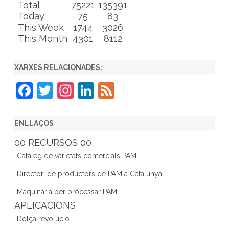
Total
75221
135391
Today
75
83
This Week
1744
3026
This Month
4301
8112
XARXES RELACIONADES:
F
T
In
Li
F
a
w
st
n
e
c
itt
a
k
e
ENLLAÇOS
e
er
gr
e
d
00 RECURSOS 00
b
a
dI
Catàleg de varietats comercials PAM
o
m
n
Directori de productors de PAM a Catalunya
o
Maquinària per processar PAM
k
APLICACIONS
Dolça revolució