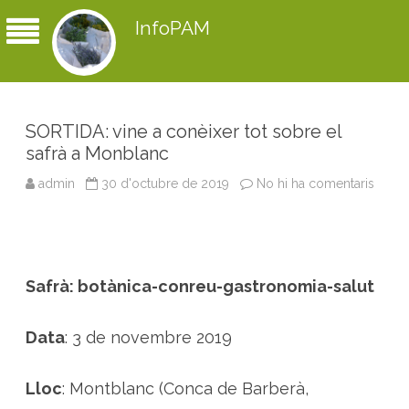
InfoPAM
SORTIDA: vine a conèixer tot sobre el
safrà a Monblanc
admin
30 d'octubre de 2019
No hi ha comentaris
a
S
O
R
T
I
D
A
Safrà: botànica-conreu-gastronomia-salut
:
v
i
n
Data
: 3 de novembre 2019
e
a
c
o
Lloc
: Montblanc (Conca de Barberà,
n
è