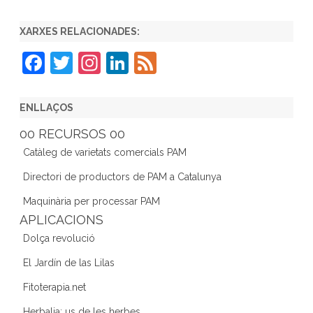
XARXES RELACIONADES:
F
T
In
Li
F
a
w
st
n
e
c
itt
a
k
e
ENLLAÇOS
e
er
gr
e
d
00 RECURSOS 00
b
a
dI
Catàleg de varietats comercials PAM
o
m
n
Directori de productors de PAM a Catalunya
o
Maquinària per processar PAM
k
APLICACIONS
Dolça revolució
El Jardín de las Lilas
Fitoterapia.net
Herbalia: us de les herbes