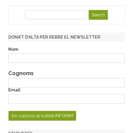
S
e
a
r
DONA’T D’ALTA PER REBRE EL NEWSLETTER
c
h
Nom
Cognoms
Email