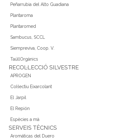
Peñarrubia del Alto Guadiana
Plantaroma
Plantaromed
Sambucus, SCCL
Siempreviva, Coop. V.
TaüllOrgànics
RECOL·LECCIÓ SILVESTRE
APROGEN
Col·lectiu Eixarcolant
El Jarpil
El Repión
Espècies a mà
SERVEIS TÈCNICS
Aromáticas del Duero