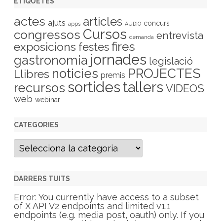
ETIQUETES
actes
articles
ajuts
concurs
apps
AUDIO
Cursos
congressos
entrevista
demanda
fires
exposicions
festes
jornades
gastronomia
legislació
PROJECTES
noticies
Llibres
premis
sortides
tallers
recursos
VIDEOS
web
webinar
CATEGORIES
C
a
t
e
g
DARRERS TUITS
o
r
Error: You currently have access to a subset
i
of X API V2 endpoints and limited v1.1
e
endpoints (e.g. media post, oauth) only. If you