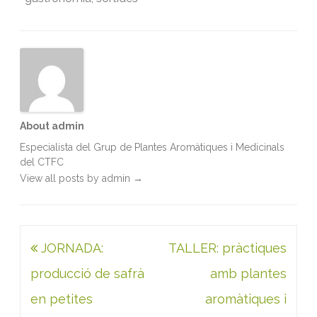
o
e
d
A
o
r
I
p
k
n
p
About admin
Especialista del Grup de Plantes Aromàtiques i Medicinals
del CTFC
View all posts by admin
→
Navegació
JORNADA:
TALLER: pràctiques
d'entrades
producció de safrà
amb plantes
en petites
aromàtiques i