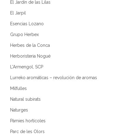
El Jardín de las Lilas
El Jarpil
Esencias Lozano
Grupo Herbex
Herbes de la Conca
Herboristeria Nogué
L'Armengol, SCP
Lurreko aromáticas – revolución de aromas
Milfulles
Natural subirats
Naturges
Pàmies hortícoles
Parc de les Olors