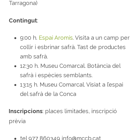
i
Tarragona)
x
e
r
t
Contingut
:
o
t
s
o
9:00 h.
Espai Aromis
. Visita a un camp per
b
r
collir i esbrinar safrà. Tast de productes
e
e
amb safrà.
l
s
12:30 h. Museu Comarcal. Botància del
a
f
safrà i espècies semblants.
r
à
13:15 h. Museu Comarcal. Visiat a l’espai
a
M
del safrà de la Conca
o
n
b
l
Inscripcions
: places limitades, inscripció
a
n
c
prèvia
tel 977 860349 info@mccb.cat