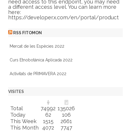
s
need access to this endpoint, you may need
a different access level. You can learn more
here:
https://developer.x.com/en/portal/product
RSS FITOMON
Mercat de les Espècies 2022
Curs Etnobotánica Aplicada 2022
Activitats de PRIMAVERA 2022
VISITES
Total
74992
135026
Today
62
106
This Week
1515
2661
This Month
4072
7747