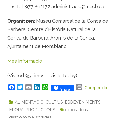
tel. 977 862177 administracio@mccb.cat
Organitzen
: Museu Comarcal de la Conca de
Barberà, Centre d’Història Natural de la
Conca de Barberà, Aromis de la Conca,
Ajuntament de Montblanc
Més informació
(Visited 95 times, 1 visits today)
F
T
E
L
W
P
Comparteix
Share
a
w
m
i
h
r
c
i
a
n
a
i
ALIMENTACIO
,
CULTIUS
,
ESDEVENIMENTS
,
e
t
i
k
t
n
FLORA
,
PRODUCTORS
exposicions
,
b
t
l
e
s
t
gastronomia
,
sortides