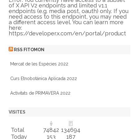
i
of X API V2 endpoints and limited v1.1
e
endpoints (e.g. media post, oauth) only. If you
s
need access to this endpoint, you may need
a different access level. You can learn more
here:
https://developer.x.com/en/portal/product
RSS FITOMON
Mercat de les Espècies 2022
Curs Etnobotánica Aplicada 2022
Activitats de PRIMAVERA 2022
VISITES
Total
74842
134694
Today
153
187