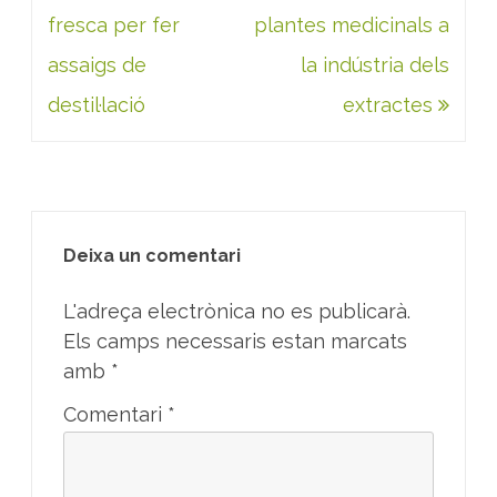
d'entrades
fresca per fer
plantes medicinals a
assaigs de
la indústria dels
destil·lació
extractes
Deixa un comentari
L'adreça electrònica no es publicarà.
Els camps necessaris estan marcats
amb
*
Comentari
*