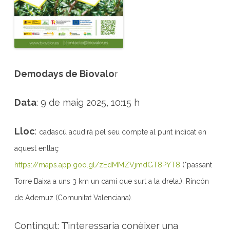
a
s
o
s
d
’
è
x
i
t
Demodays de Biovalo
r
d
e
c
u
Data
: 9 de maig 2025, 10:15 h
l
t
i
u
Lloc
:
cadascú acudirà pel seu compte al punt indicat en
d
e
P
aquest enllaç
A
M
https://maps.app.goo.gl/zEdMMZVjmdGT8PYT8
(*passant
a
l
Torre Baixa a uns 3 km un camí que surt a la dreta.). Rincón
R
i
n
de Ademuz (Comunitat Valenciana).
c
ó
n
Contingut: T’interessaria conèixer una
d