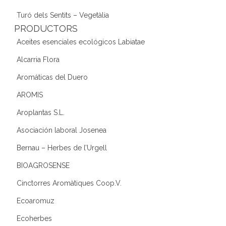
Turó dels Sentits – Vegetàlia
PRODUCTORS
Aceites esenciales ecológicos Labiatae
Alcarria Flora
Aromáticas del Duero
AROMIS
Aroplantas S.L.
Asociación laboral Josenea
Bernau – Herbes de l’Urgell
BIOAGROSENSE
Cinctorres Aromàtiques Coop.V.
Ecoaromuz
Ecoherbes