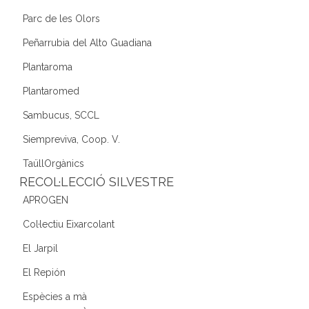
Parc de les Olors
Peñarrubia del Alto Guadiana
Plantaroma
Plantaromed
Sambucus, SCCL
Siempreviva, Coop. V.
TaüllOrgànics
RECOL·LECCIÓ SILVESTRE
APROGEN
Col·lectiu Eixarcolant
El Jarpil
El Repión
Espècies a mà