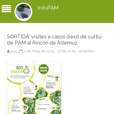
InfoPAM
SORTIDA: visites a casos d’èxit de cultiu
de PAM al Rincón de Ademuz
eva
7 de maig de 2025
No hi ha comentaris
a
S
O
R
T
I
D
A
:
v
i
s
i
t
e
s
a
c