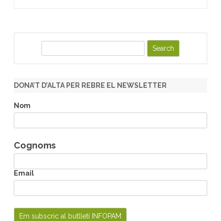
S
e
a
r
DONA’T D’ALTA PER REBRE EL NEWSLETTER
c
h
Nom
Cognoms
Email