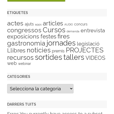
ETIQUETES
actes
articles
ajuts
concurs
apps
AUDIO
Cursos
congressos
entrevista
demanda
fires
exposicions
festes
jornades
gastronomia
legislació
PROJECTES
noticies
Llibres
premis
sortides
tallers
recursos
VIDEOS
web
webinar
CATEGORIES
C
a
t
e
g
DARRERS TUITS
o
r
Error: You currently have access to a subset