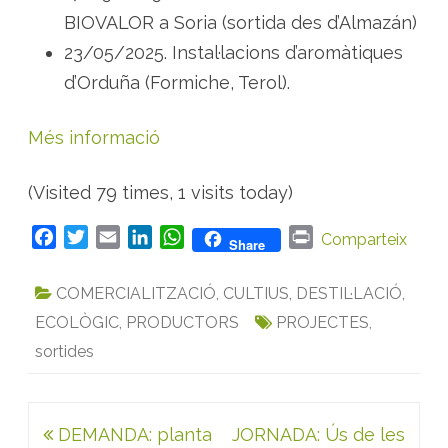
BIOVALOR a Soria (sortida des d’Almazán)
23/05/2025. Instal·lacions d’aromàtiques
d’Orduña (Formiche, Terol).
Més informació
(Visited 79 times, 1 visits today)
F
T
E
L
W
P
Comparteix
Share
a
w
m
i
h
r
c
i
a
n
a
i
COMERCIALITZACIÓ
,
CULTIUS
,
DESTIL·LACIÓ
,
e
t
i
k
t
n
ECOLÒGIC
,
PRODUCTORS
PROJECTES
,
b
t
l
e
s
t
sortides
o
e
d
A
o
r
I
p
k
n
p
Navegació
DEMANDA: planta
JORNADA: Ús de les