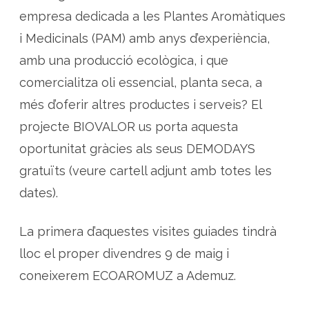
e
A
empresa dedicada a les Plantes Aromàtiques
d
e
i Medicinals (PAM) amb anys d’experiència,
m
u
amb una producció ecològica, i que
z
comercialitza oli essencial, planta seca, a
més d’oferir altres productes i serveis? El
projecte BIOVALOR us porta aquesta
oportunitat gràcies als seus DEMODAYS
gratuïts (veure cartell adjunt amb totes les
dates).
La primera d’aquestes visites guiades tindrà
lloc el proper divendres 9 de maig i
coneixerem ECOAROMUZ a Ademuz.