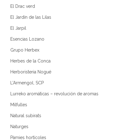
El Drac verd
El Jardín de las Lilas
El Jarpil
Esencias Lozano
Grupo Herbex
Herbes de la Conca
Herboristeria Nogué
L'Armengol, SCP
Lurreko aromáticas – revolución de aromas
Milfulles
Natural subirats
Naturges
Pàmies hortícoles