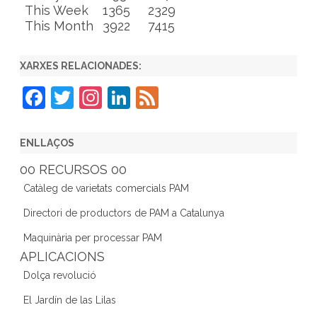
This Week
1365
2329
This Month
3922
7415
XARXES RELACIONADES:
F
T
In
Li
F
a
w
st
n
e
c
itt
a
k
e
ENLLAÇOS
e
er
gr
e
d
00 RECURSOS 00
b
a
dI
Catàleg de varietats comercials PAM
o
m
n
Directori de productors de PAM a Catalunya
o
Maquinària per processar PAM
k
APLICACIONS
Dolça revolució
El Jardín de las Lilas