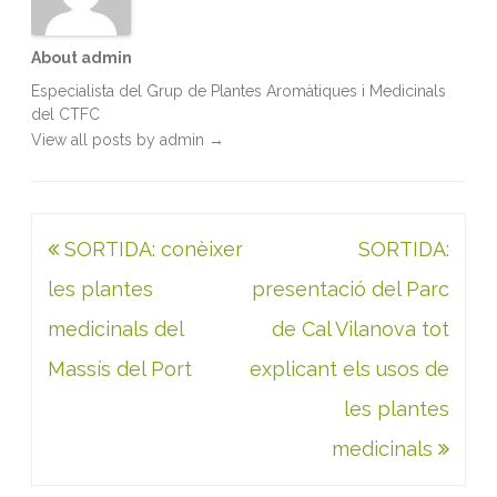
About admin
Especialista del Grup de Plantes Aromàtiques i Medicinals
del CTFC
View all posts by admin
→
Navegació
SORTIDA: conèixer
SORTIDA:
d'entrades
les plantes
presentació del Parc
medicinals del
de Cal Vilanova tot
Massís del Port
explicant els usos de
les plantes
medicinals