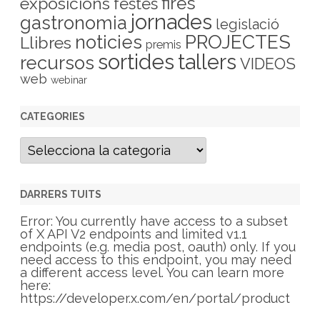
fires
exposicions
festes
jornades
gastronomia
legislació
PROJECTES
noticies
Llibres
premis
sortides
tallers
recursos
VIDEOS
web
webinar
CATEGORIES
C
a
t
e
g
DARRERS TUITS
o
r
Error: You currently have access to a subset
i
of X API V2 endpoints and limited v1.1
e
endpoints (e.g. media post, oauth) only. If you
s
need access to this endpoint, you may need
a different access level. You can learn more
here:
https://developer.x.com/en/portal/product