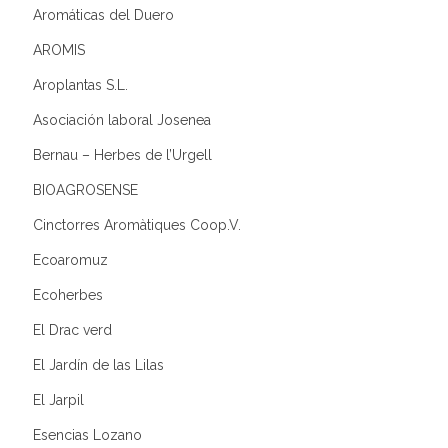
Aromáticas del Duero
AROMIS
Aroplantas S.L.
Asociación laboral Josenea
Bernau – Herbes de l’Urgell
BIOAGROSENSE
Cinctorres Aromàtiques Coop.V.
Ecoaromuz
Ecoherbes
El Drac verd
El Jardín de las Lilas
El Jarpil
Esencias Lozano