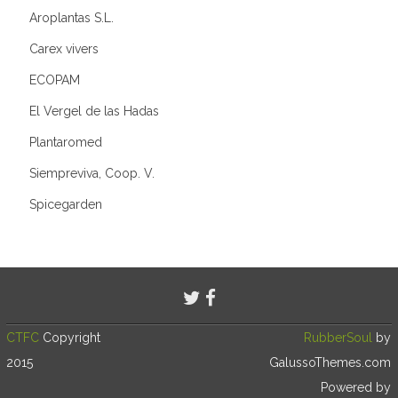
Aroplantas S.L.
Carex vivers
ECOPAM
El Vergel de las Hadas
Plantaromed
Siempreviva, Coop. V.
Spicegarden
CTFC
Copyright
RubberSoul
by
2015
GalussoThemes.com
Powered by