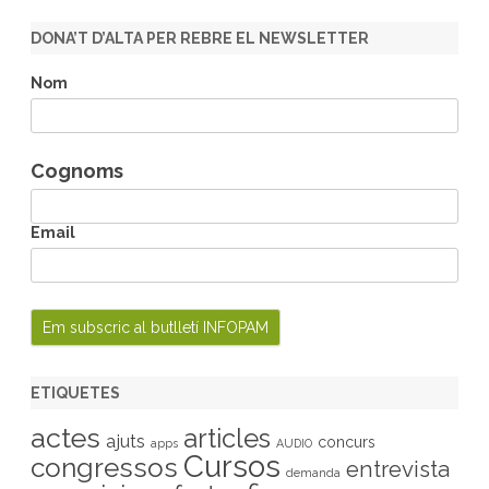
a
r
DONA’T D’ALTA PER REBRE EL NEWSLETTER
c
h
Nom
Cognoms
Email
ETIQUETES
actes
articles
ajuts
concurs
apps
AUDIO
Cursos
congressos
entrevista
demanda