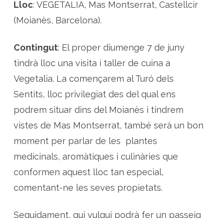
l
Lloc
: VEGETALIA, Mas Montserrat, Castellcir
u
d
(Moianès, Barcelona).
a
b
l
e
Contingut
: El proper diumenge 7 de juny
s
a
tindrà lloc una visita i taller de cuina a
l
T
Vegetalia. La començarem al Turó dels
u
r
ó
Sentits, lloc privilegiat des del qual ens
d
e
podrem situar dins del Moianès i tindrem
l
s
vistes de Mas Montserrat, també serà un bon
S
e
n
moment per parlar de les plantes
t
i
medicinals, aromàtiques i culinàries que
t
s
conformen aquest lloc tan especial,
comentant-ne les seves propietats.
Seguidament, qui vulgui podrà fer un passeig