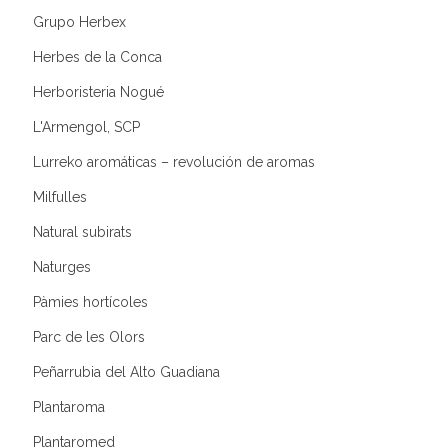
Grupo Herbex
Herbes de la Conca
Herboristeria Nogué
L'Armengol, SCP
Lurreko aromáticas – revolución de aromas
Milfulles
Natural subirats
Naturges
Pàmies hortícoles
Parc de les Olors
Peñarrubia del Alto Guadiana
Plantaroma
Plantaromed