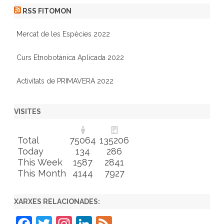
RSS FITOMON
Mercat de les Espècies 2022
Curs Etnobotánica Aplicada 2022
Activitats de PRIMAVERA 2022
VISITES
Total
75064
135206
Today
134
286
This Week
1587
2841
This Month
4144
7927
XARXES RELACIONADES:
F
T
In
Li
F