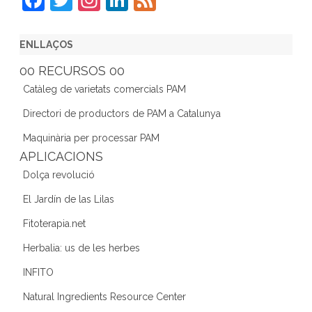
a
w
st
n
e
c
itt
a
k
e
ENLLAÇOS
e
er
gr
e
d
00 RECURSOS 00
b
a
dI
Catàleg de varietats comercials PAM
o
m
n
Directori de productors de PAM a Catalunya
o
Maquinària per processar PAM
k
APLICACIONS
Dolça revolució
El Jardín de las Lilas
Fitoterapia.net
Herbalia: us de les herbes
INFITO
Natural Ingredients Resource Center