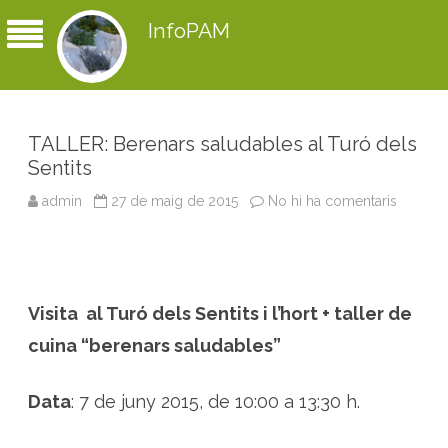
InfoPAM
TALLER: Berenars saludables al Turó dels
Sentits
admin
27 de maig de 2015
No hi ha comentaris
a
T
A
L
L
E
R
:
Visita al Turó dels Sentits i l’hort + taller de
B
e
r
cuina “berenars saludables”
e
n
a
r
Data
: 7 de juny 2015, de 10:00 a 13:30 h.
s
s
a