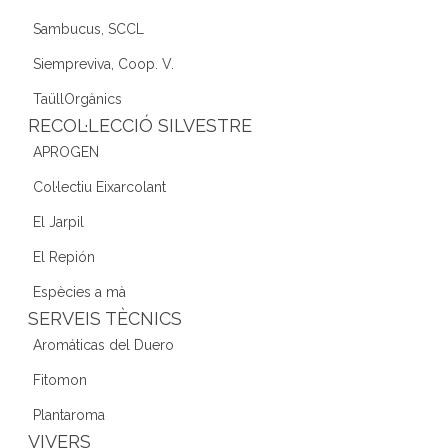
Sambucus, SCCL
Siempreviva, Coop. V.
TaüllOrgànics
RECOL·LECCIÓ SILVESTRE
APROGEN
Col·lectiu Eixarcolant
El Jarpil
El Repión
Espècies a mà
SERVEIS TÈCNICS
Aromáticas del Duero
Fitomon
Plantaroma
VIVERS