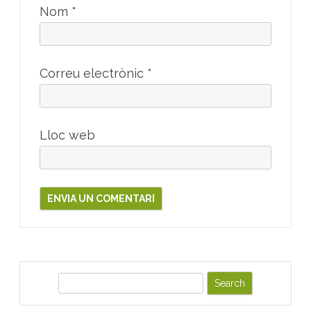
Nom
*
Correu electrònic
*
Lloc web
S
e