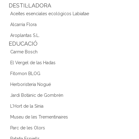
DESTIL·LADORA
Aceites esenciales ecológicos Labiatae
Alcarria Flora
Aroplantas S.L.
EDUCACIÓ
Carme Bosch
El Vergel de las Hadas
Fitomon BLOG
Herboristeria Nogué
Jardí Botànic de Gombrèn
L'Hort de la Sínia
Museu de les Trementinaires
Parc de les Olors
Ratafia Espiells