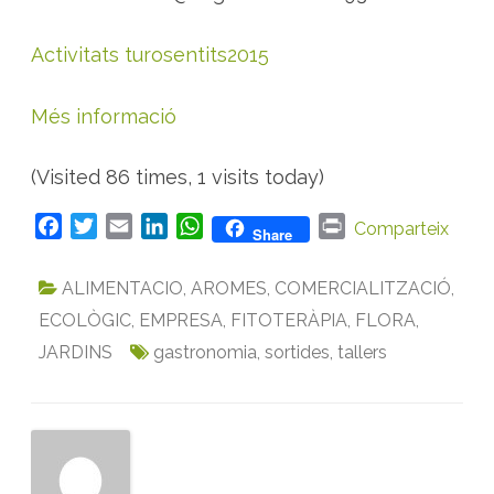
Activitats turosentits2015
Més informació
(Visited 86 times, 1 visits today)
F
T
E
L
W
P
Comparteix
Share
a
w
m
i
h
r
c
i
a
n
a
i
ALIMENTACIO
,
AROMES
,
COMERCIALITZACIÓ
,
e
t
i
k
t
n
ECOLÒGIC
,
EMPRESA
,
FITOTERÀPIA
,
FLORA
,
b
t
l
e
s
t
JARDINS
gastronomia
,
sortides
,
tallers
o
e
d
A
o
r
I
p
k
n
p