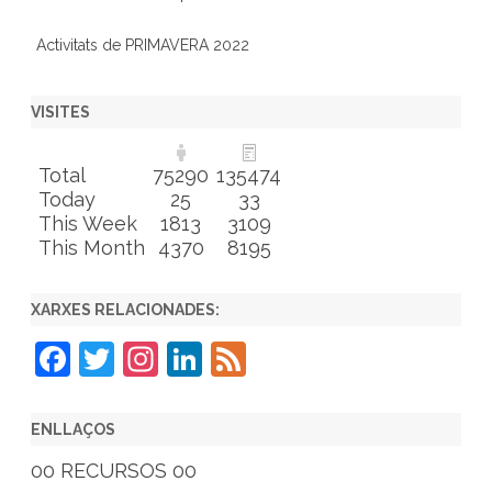
Activitats de PRIMAVERA 2022
VISITES
Total
75290
135474
Today
25
33
This Week
1813
3109
This Month
4370
8195
XARXES RELACIONADES:
F
T
In
Li
F
a
w
st
n
e
c
itt
a
k
e
ENLLAÇOS
e
er
gr
e
d
00 RECURSOS 00