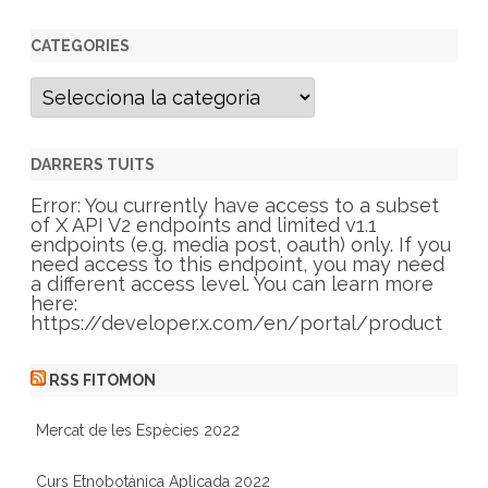
CATEGORIES
C
a
t
e
g
DARRERS TUITS
o
r
Error: You currently have access to a subset
i
of X API V2 endpoints and limited v1.1
e
endpoints (e.g. media post, oauth) only. If you
s
need access to this endpoint, you may need
a different access level. You can learn more
here:
https://developer.x.com/en/portal/product
RSS FITOMON
Mercat de les Espècies 2022
Curs Etnobotánica Aplicada 2022