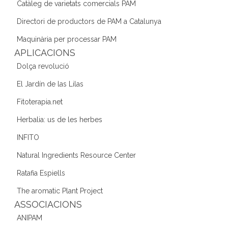
b
a
dI
Catàleg de varietats comercials PAM
o
m
n
Directori de productors de PAM a Catalunya
o
Maquinària per processar PAM
k
APLICACIONS
Dolça revolució
El Jardín de las Lilas
Fitoterapia.net
Herbalia: us de les herbes
INFITO
Natural Ingredients Resource Center
Ratafia Espiells
The aromatic Plant Project
ASSOCIACIONS
ANIPAM