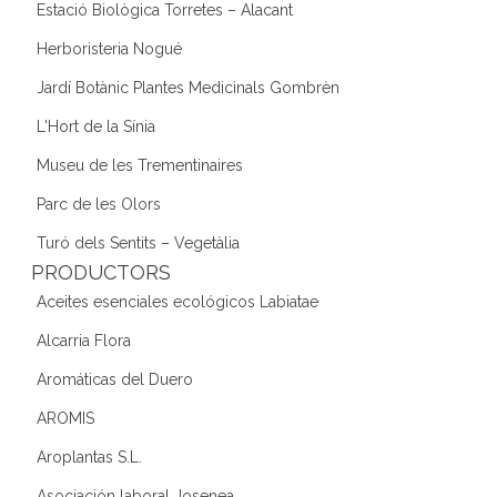
Estació Biològica Torretes – Alacant
Herboristeria Nogué
Jardí Botànic Plantes Medicinals Gombrèn
L'Hort de la Sínia
Museu de les Trementinaires
Parc de les Olors
Turó dels Sentits – Vegetàlia
PRODUCTORS
Aceites esenciales ecológicos Labiatae
Alcarria Flora
Aromáticas del Duero
AROMIS
Aroplantas S.L.
Asociación laboral Josenea