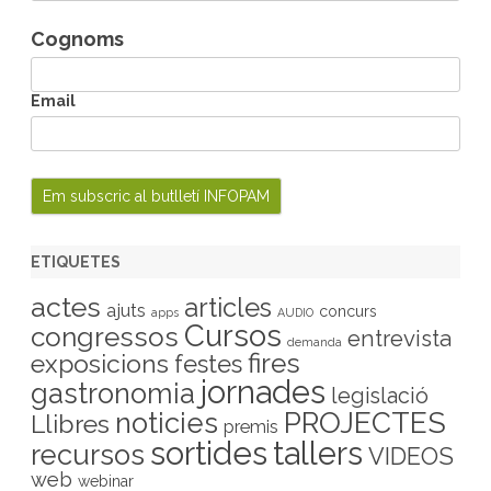
Cognoms
Email
ETIQUETES
actes
articles
ajuts
concurs
apps
AUDIO
Cursos
congressos
entrevista
demanda
fires
exposicions
festes
jornades
gastronomia
legislació
PROJECTES
noticies
Llibres
premis
sortides
tallers
recursos
VIDEOS
web
webinar