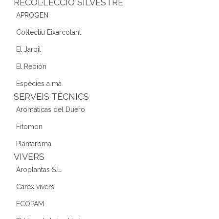
RECOL·LECCIÓ SILVESTRE
APROGEN
Col·lectiu Eixarcolant
El Jarpil
El Repión
Espècies a mà
SERVEIS TÈCNICS
Aromáticas del Duero
Fitomon
Plantaroma
VIVERS
Aroplantas S.L.
Carex vivers
ECOPAM