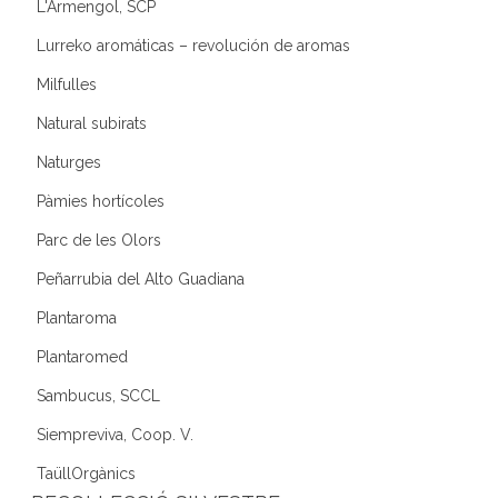
L'Armengol, SCP
Lurreko aromáticas – revolución de aromas
Milfulles
Natural subirats
Naturges
Pàmies hortícoles
Parc de les Olors
Peñarrubia del Alto Guadiana
Plantaroma
Plantaromed
Sambucus, SCCL
Siempreviva, Coop. V.
TaüllOrgànics