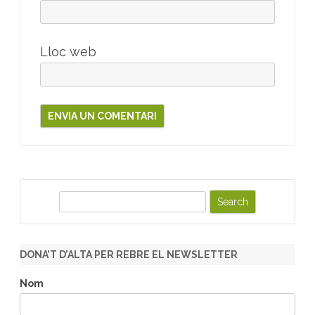
Lloc web
S
e
a
r
DONA’T D’ALTA PER REBRE EL NEWSLETTER
c
h
Nom