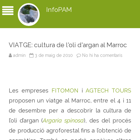
InfoPAM
VIATGE: cultura de l'oli d'argan al Marroc
admin
3 de maig de 2010
No hi ha comentaris
a
V
I
A
T
G
E
:
Les empreses
FITOMON
i
AGTECH TOURS
c
u
l
proposen un viatge al Marroc, entre el 4 i 11
t
u
de desembre per a descobrir la cultura de
r
a
l’oli d’argan (
Argaria spinosa
), des del procés
d
e
de producció agroforestal fins a l’obtenció de
l
'
o