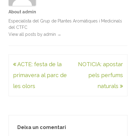
About admin
Especialista del Grup de Plantes Aromàtiques i Medicinals
del CTFC
View all posts by admin
→
Navegació
ACTE: festa de la
NOTICIA: apostar
d'entrades
primavera al parc de
pels perfums
les olors
naturals
Deixa un comentari