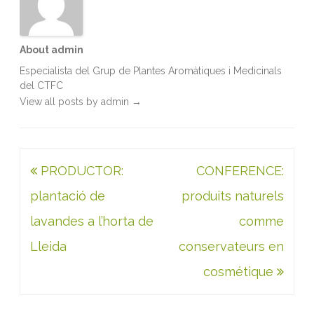
About admin
Especialista del Grup de Plantes Aromàtiques i Medicinals
del CTFC
View all posts by admin
→
Navegació
PRODUCTOR:
CONFERENCE:
d'entrades
plantació de
produits naturels
lavandes a l’horta de
comme
Lleida
conservateurs en
cosmétique