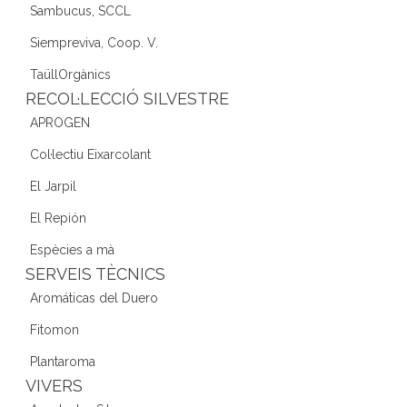
Sambucus, SCCL
Siempreviva, Coop. V.
TaüllOrgànics
RECOL·LECCIÓ SILVESTRE
APROGEN
Col·lectiu Eixarcolant
El Jarpil
El Repión
Espècies a mà
SERVEIS TÈCNICS
Aromáticas del Duero
Fitomon
Plantaroma
VIVERS