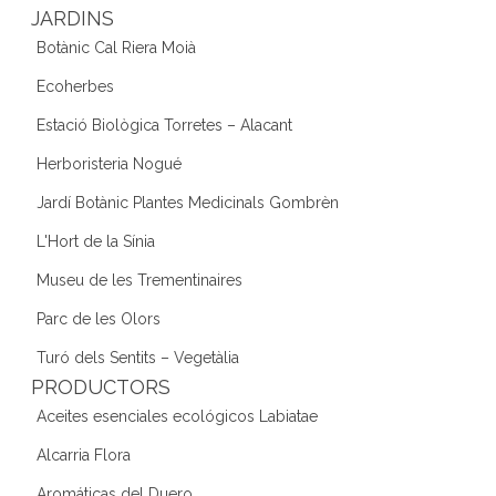
JARDINS
Botànic Cal Riera Moià
Ecoherbes
Estació Biològica Torretes – Alacant
Herboristeria Nogué
Jardí Botànic Plantes Medicinals Gombrèn
L'Hort de la Sínia
Museu de les Trementinaires
Parc de les Olors
Turó dels Sentits – Vegetàlia
PRODUCTORS
Aceites esenciales ecológicos Labiatae
Alcarria Flora
Aromáticas del Duero