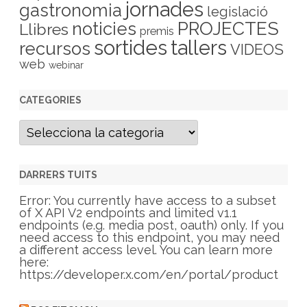
jornades
gastronomia
legislació
PROJECTES
noticies
Llibres
premis
sortides
tallers
recursos
VIDEOS
web
webinar
CATEGORIES
C
a
t
e
g
DARRERS TUITS
o
r
Error: You currently have access to a subset
i
of X API V2 endpoints and limited v1.1
e
endpoints (e.g. media post, oauth) only. If you
s
need access to this endpoint, you may need
a different access level. You can learn more
here:
https://developer.x.com/en/portal/product