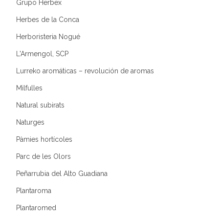
Grupo Herbex
Herbes de la Conca
Herboristeria Nogué
L'Armengol, SCP
Lurreko aromáticas – revolución de aromas
Milfulles
Natural subirats
Naturges
Pàmies hortícoles
Parc de les Olors
Peñarrubia del Alto Guadiana
Plantaroma
Plantaromed