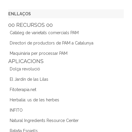
a
w
st
n
e
c
itt
a
k
e
ENLLAÇOS
e
er
gr
e
d
00 RECURSOS 00
b
a
dI
Catàleg de varietats comercials PAM
o
m
n
Directori de productors de PAM a Catalunya
o
Maquinària per processar PAM
k
APLICACIONS
Dolça revolució
El Jardín de las Lilas
Fitoterapia.net
Herbalia: us de les herbes
INFITO
Natural Ingredients Resource Center
Ratafia Espiells