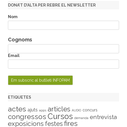
r
DONA’T D’ALTA PER REBRE EL NEWSLETTER
c
h
Nom
Cognoms
Email
ETIQUETES
actes
articles
ajuts
concurs
apps
AUDIO
Cursos
congressos
entrevista
demanda
fires
exposicions
festes