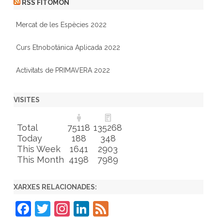
RSS FITOMON
Mercat de les Espècies 2022
Curs Etnobotánica Aplicada 2022
Activitats de PRIMAVERA 2022
VISITES
Total
75118
135268
Today
188
348
This Week
1641
2903
This Month
4198
7989
XARXES RELACIONADES:
F
T
In
Li
F