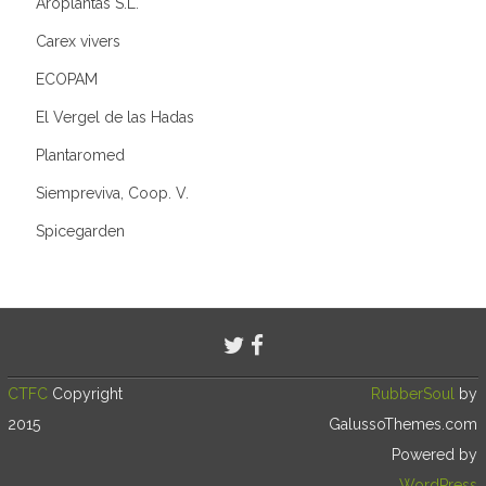
Aroplantas S.L.
Carex vivers
ECOPAM
El Vergel de las Hadas
Plantaromed
Siempreviva, Coop. V.
Spicegarden
CTFC
Copyright
RubberSoul
by
2015
GalussoThemes.com
Powered by
WordPress