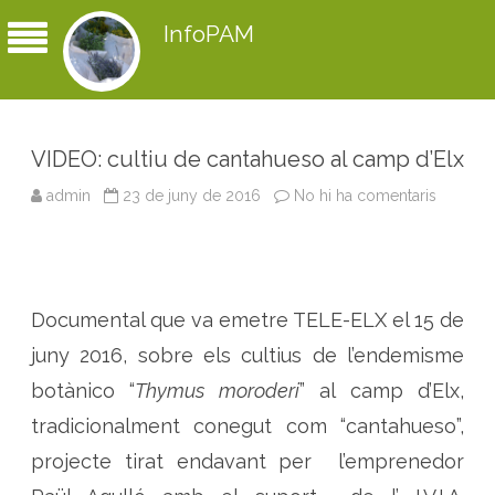
InfoPAM
VIDEO: cultiu de cantahueso al camp d’Elx
admin
23 de juny de 2016
No hi ha comentaris
a
V
I
D
E
O
:
c
Documental que va emetre TELE-ELX el 15 de
u
l
t
juny 2016, sobre els cultius de l’endemisme
i
u
botànico “
Thymus moroderi
” al camp d’Elx,
d
e
tradicionalment conegut com “cantahueso”,
c
a
projecte tirat endavant per l’emprenedor
n
t
a