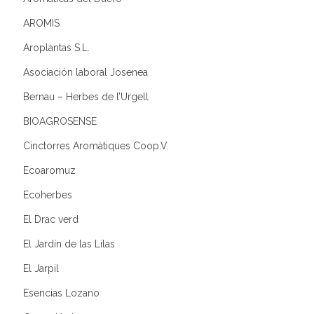
AROMIS
Aroplantas S.L.
Asociación laboral Josenea
Bernau – Herbes de l’Urgell
BIOAGROSENSE
Cinctorres Aromàtiques Coop.V.
Ecoaromuz
Ecoherbes
El Drac verd
El Jardín de las Lilas
El Jarpil
Esencias Lozano