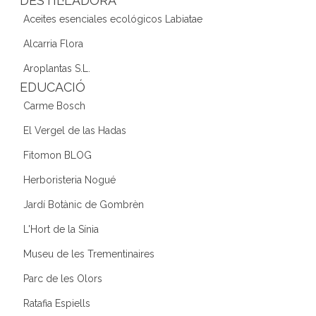
DESTIL·LADORA
Aceites esenciales ecológicos Labiatae
Alcarria Flora
Aroplantas S.L.
EDUCACIÓ
Carme Bosch
El Vergel de las Hadas
Fitomon BLOG
Herboristeria Nogué
Jardí Botànic de Gombrèn
L'Hort de la Sínia
Museu de les Trementinaires
Parc de les Olors
Ratafia Espiells