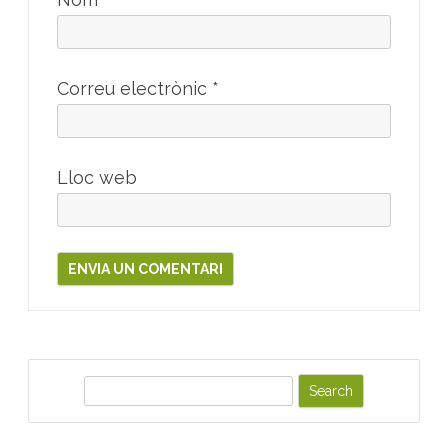
Correu electrònic
*
Lloc web
S
e
a