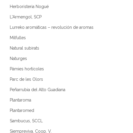
Herboristeria Nogué
L'Armengol, SCP
Lurreko aromáticas – revolución de aromas
Milfulles
Natural subirats
Naturges
Pàmies hortícoles
Parc de les Olors
Peñarrubia del Alto Guadiana
Plantaroma
Plantaromed
Sambucus, SCCL
Siempreviva, Coop. V.