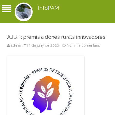
InfoPAM
AJUT: premis a dones rurals innovadores
admin
3 de juny de 2020
No hi ha comentaris
a
A
J
U
T
:
p
r
e
m
i
s
a
d
o
n
e
s
r
u