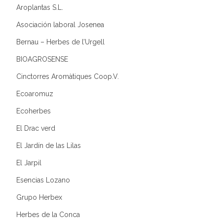
Aroplantas S.L.
Asociación laboral Josenea
Bernau – Herbes de l’Urgell
BIOAGROSENSE
Cinctorres Aromàtiques Coop.V.
Ecoaromuz
Ecoherbes
El Drac verd
El Jardín de las Lilas
El Jarpil
Esencias Lozano
Grupo Herbex
Herbes de la Conca