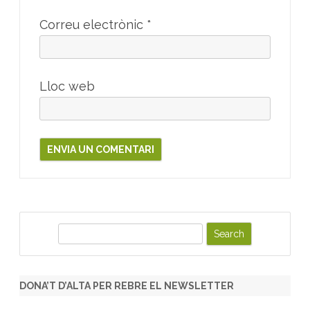
Correu electrònic
*
Lloc web
S
e
a
r
DONA’T D’ALTA PER REBRE EL NEWSLETTER
c