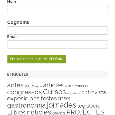
h
Nom
Cognoms
Email
ETIQUETES
actes
articles
ajuts
concurs
apps
AUDIO
Cursos
congressos
entrevista
demanda
fires
exposicions
festes
jornades
gastronomia
legislació
PROJECTES
noticies
Llibres
premis