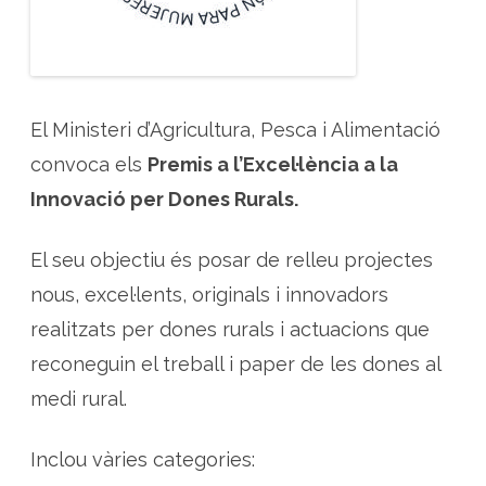
r
a
l
s
i
n
n
o
El Ministeri d’Agricultura, Pesca i Alimentació
v
a
convoca els
Premis a l’Excel·lència a la
d
o
r
Innovació per Dones Rurals.
e
s
El seu objectiu és posar de relleu projectes
nous, excel·lents, originals i innovadors
realitzats per dones rurals i actuacions que
reconeguin el treball i paper de les dones al
medi rural.
Inclou vàries categories: