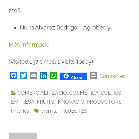
2018
Nuria Álvarez Rodrigo – Agroberry
Més informació
(Visited 137 times, 1 visits today)
F
T
E
L
W
P
Comparteix
Share
a
w
m
i
h
r
c
i
a
n
a
i
COMERCIALITZACIÓ
,
COSMETICA
,
CULTIUS
,
e
t
i
k
t
n
EMPRESA
,
FRUITS
,
INNOVACIÓ
,
PRODUCTORS
,
b
t
l
e
s
t
tintòries
premis
,
PROJECTES
o
e
d
A
o
r
I
p
k
n
p