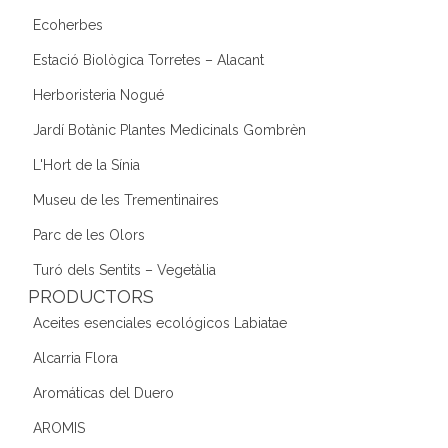
Ecoherbes
Estació Biològica Torretes – Alacant
Herboristeria Nogué
Jardí Botànic Plantes Medicinals Gombrèn
L'Hort de la Sínia
Museu de les Trementinaires
Parc de les Olors
Turó dels Sentits – Vegetàlia
PRODUCTORS
Aceites esenciales ecológicos Labiatae
Alcarria Flora
Aromáticas del Duero
AROMIS