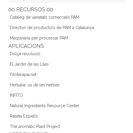
e
er
gr
e
d
00 RECURSOS 00
b
a
dI
Catàleg de varietats comercials PAM
o
m
n
Directori de productors de PAM a Catalunya
o
Maquinària per processar PAM
k
APLICACIONS
Dolça revolució
El Jardín de las Lilas
Fitoterapia.net
Herbalia: us de les herbes
INFITO
Natural Ingredients Resource Center
Ratafia Espiells
The aromatic Plant Project