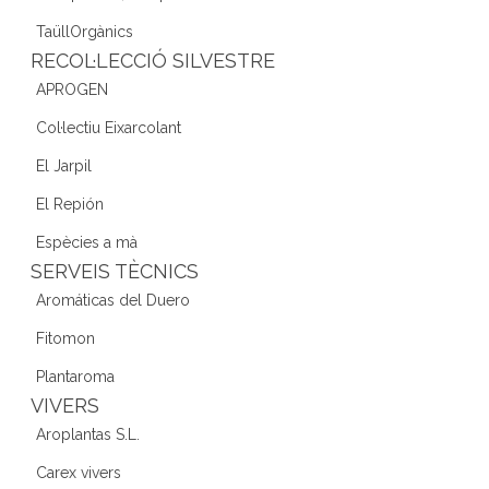
TaüllOrgànics
RECOL·LECCIÓ SILVESTRE
APROGEN
Col·lectiu Eixarcolant
El Jarpil
El Repión
Espècies a mà
SERVEIS TÈCNICS
Aromáticas del Duero
Fitomon
Plantaroma
VIVERS
Aroplantas S.L.
Carex vivers