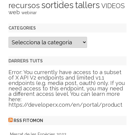
sortides
tallers
recursos
VIDEOS
web
webinar
CATEGORIES
C
a
t
e
g
DARRERS TUITS
o
r
Error: You currently have access to a subset
i
of X API V2 endpoints and limited v1.1
e
endpoints (e.g. media post, oauth) only. If you
s
need access to this endpoint, you may need
a different access level. You can learn more
here:
https://developer.x.com/en/portal/product
RSS FITOMON
Mercat de les Espècies 2022