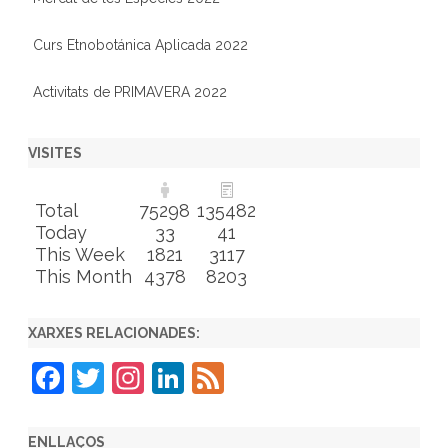
Curs Etnobotánica Aplicada 2022
Activitats de PRIMAVERA 2022
VISITES
Total
75298
135482
Today
33
41
This Week
1821
3117
This Month
4378
8203
XARXES RELACIONADES:
F
T
In
Li
F
a
w
st
n
e
c
itt
a
k
e
ENLLAÇOS