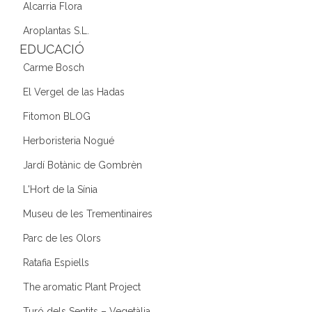
Alcarria Flora
Aroplantas S.L.
EDUCACIÓ
Carme Bosch
El Vergel de las Hadas
Fitomon BLOG
Herboristeria Nogué
Jardí Botànic de Gombrèn
L'Hort de la Sínia
Museu de les Trementinaires
Parc de les Olors
Ratafia Espiells
The aromatic Plant Project
Turó dels Sentits – Vegetàlia