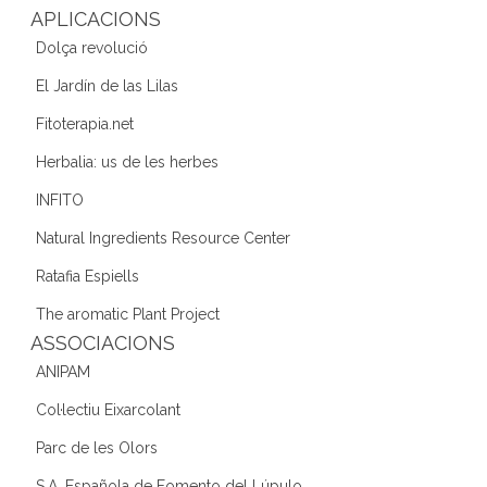
k
APLICACIONS
Dolça revolució
El Jardín de las Lilas
Fitoterapia.net
Herbalia: us de les herbes
INFITO
Natural Ingredients Resource Center
Ratafia Espiells
The aromatic Plant Project
ASSOCIACIONS
ANIPAM
Col·lectiu Eixarcolant
Parc de les Olors
S.A. Española de Fomento del Lúpulo