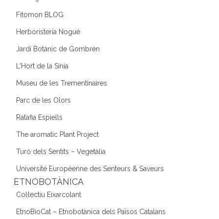
Fitomon BLOG
Herboristeria Nogué
Jardí Botànic de Gombrèn
L'Hort de la Sínia
Museu de les Trementinaires
Parc de les Olors
Ratafia Espiells
The aromatic Plant Project
Turó dels Sentits – Vegetàlia
Université Européenne des Senteurs & Saveurs
ETNOBOTÀNICA
Col·lectiu Eixarcolant
EtnoBioCat – Etnobotànica dels Països Catalans