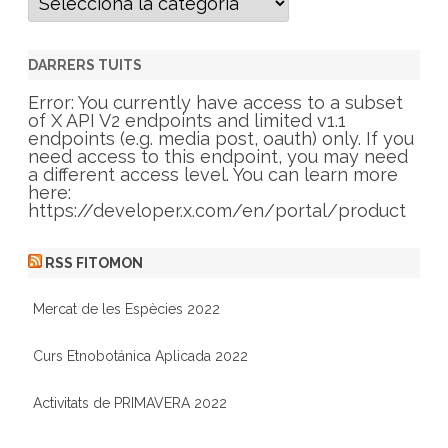
a
t
e
g
DARRERS TUITS
o
r
Error: You currently have access to a subset
i
of X API V2 endpoints and limited v1.1
e
endpoints (e.g. media post, oauth) only. If you
s
need access to this endpoint, you may need
a different access level. You can learn more
here:
https://developer.x.com/en/portal/product
RSS FITOMON
Mercat de les Espècies 2022
Curs Etnobotánica Aplicada 2022
Activitats de PRIMAVERA 2022