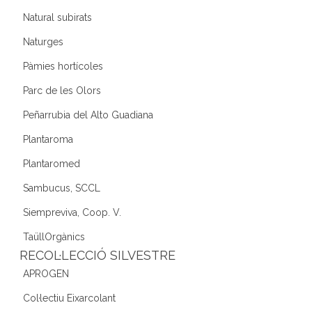
Natural subirats
Naturges
Pàmies hortícoles
Parc de les Olors
Peñarrubia del Alto Guadiana
Plantaroma
Plantaromed
Sambucus, SCCL
Siempreviva, Coop. V.
TaüllOrgànics
RECOL·LECCIÓ SILVESTRE
APROGEN
Col·lectiu Eixarcolant