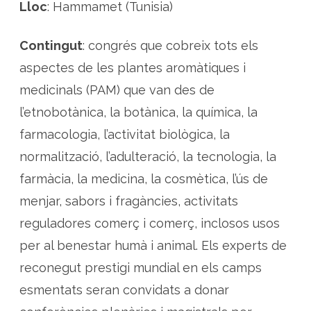
i
Lloc
: Hammamet (Tunisia)
a
à
r
a
Contingut
: congrés que cobreix tots els
b
s
aspectes de les plantes aromàtiques i
o
b
medicinals (PAM) que van des de
r
e
l’etnobotànica, la botànica, la química, la
p
l
a
farmacologia, l’activitat biològica, la
n
t
normalització, l’adulteració, la tecnologia, la
e
s
farmàcia, la medicina, la cosmètica, l’ús de
a
r
o
menjar, sabors i fragàncies, activitats
m
à
reguladores comerç i comerç, inclosos usos
t
i
per al benestar humà i animal. Els experts de
q
u
reconegut prestigi mundial en els camps
e
s
i
esmentats seran convidats a donar
m
e