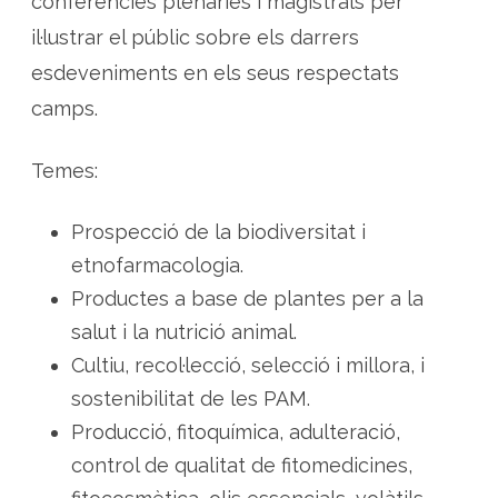
conferències plenàries i magistrals per
d
i
il·lustrar el públic sobre els darrers
c
i
n
esdeveniments en els seus respectats
a
l
camps.
s
Temes:
Prospecció de la biodiversitat i
etnofarmacologia.
Productes a base de plantes per a la
salut i la nutrició animal.
Cultiu, recol·lecció, selecció i millora, i
sostenibilitat de les PAM.
Producció, fitoquímica, adulteració,
control de qualitat de fitomedicines,