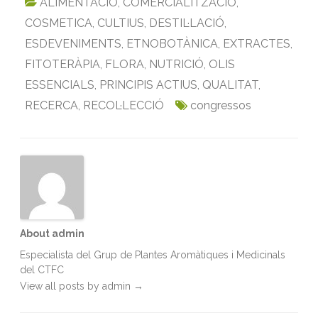
ALIMENTACIO
,
COMERCIALITZACIÓ
,
e
t
i
k
t
n
COSMETICA
,
CULTIUS
,
DESTIL·LACIÓ
,
b
t
l
e
s
t
ESDEVENIMENTS
,
ETNOBOTÀNICA
,
EXTRACTES
,
o
e
d
A
FITOTERÀPIA
o
r
,
FLORA
I
p
,
NUTRICIÓ
,
OLIS
k
n
p
ESSENCIALS
,
PRINCIPIS ACTIUS
,
QUALITAT
,
RECERCA
,
RECOL·LECCIÓ
congressos
About admin
Especialista del Grup de Plantes Aromàtiques i Medicinals
del CTFC
View all posts by admin
→