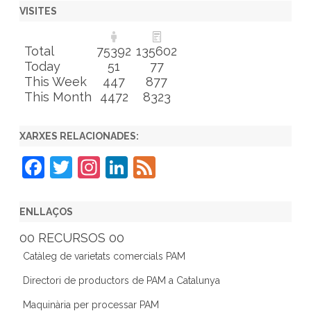
VISITES
Total
75392
135602
Today
51
77
This Week
447
877
This Month
4472
8323
XARXES RELACIONADES:
F
T
In
Li
F
a
w
st
n
e
c
itt
a
k
e
ENLLAÇOS
e
er
gr
e
d
00 RECURSOS 00
b
a
dI
Catàleg de varietats comercials PAM
o
m
n
Directori de productors de PAM a Catalunya
o
Maquinària per processar PAM