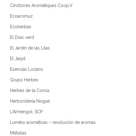
Cinctorres Aromàtiques Coop.V.
Ecoaromuz
Ecoherbes
El Drac verd
El Jardín de las Lilas
El Jarpil
Esencias Lozano
Grupo Herbex
Herbes de la Conca
Herboristeria Nogué
L'Armengol, SCP
Lurreko aromáticas – revolución de aromas
Milfulles