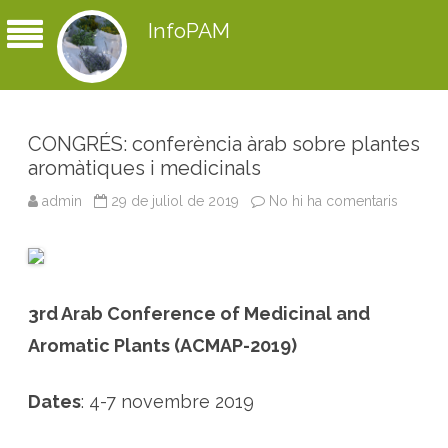
InfoPAM
CONGRÉS: conferència àrab sobre plantes
aromàtiques i medicinals
admin
29 de juliol de 2019
No hi ha comentaris
a
C
O
N
G
R
É
S
3rd Arab Conference of Medicinal and
:
c
o
Aromatic Plants (ACMAP-2019)
n
f
e
r
Dates
: 4-7 novembre 2019
è
n
c