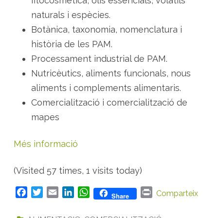
fitocosmètica, olis essencials, volàtils
naturals i espècies.
Botànica, taxonomia, nomenclatura i
història de les PAM.
Processament industrial de PAM.
Nutricèutics, aliments funcionals, nous
aliments i complements alimentaris.
Comercialització i comercialització de
mapes
Més informació
(Visited 57 times, 1 visits today)
F
T
E
L
W
P
Comparteix
Share
a
w
m
i
h
r
c
i
a
n
a
i