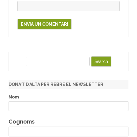
S
e
a
r
DONA’T D’ALTA PER REBRE EL NEWSLETTER
c
h
Nom
Cognoms