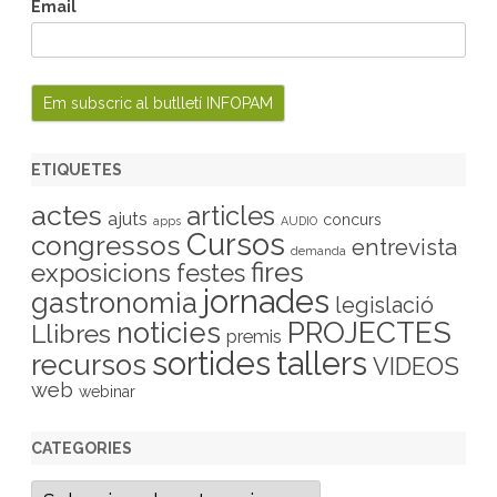
Email
ETIQUETES
actes
articles
ajuts
concurs
apps
AUDIO
Cursos
congressos
entrevista
demanda
fires
exposicions
festes
jornades
gastronomia
legislació
PROJECTES
noticies
Llibres
premis
sortides
tallers
recursos
VIDEOS
web
webinar
CATEGORIES
C