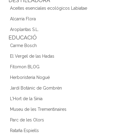
DESTIL·LADORA
Aceites esenciales ecológicos Labiatae
Alcarria Flora
Aroplantas S.L.
EDUCACIÓ
Carme Bosch
El Vergel de las Hadas
Fitomon BLOG
Herboristeria Nogué
Jardí Botànic de Gombrèn
L'Hort de la Sínia
Museu de les Trementinaires
Parc de les Olors
Ratafia Espiells