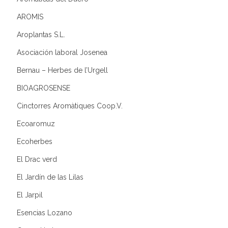
AROMIS
Aroplantas S.L.
Asociación laboral Josenea
Bernau – Herbes de l’Urgell
BIOAGROSENSE
Cinctorres Aromàtiques Coop.V.
Ecoaromuz
Ecoherbes
El Drac verd
El Jardín de las Lilas
El Jarpil
Esencias Lozano