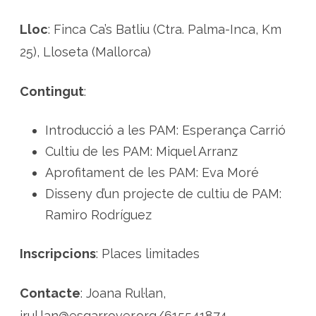
o
r
i
Lloc
: Finca Ca’s Batliu (Ctra. Palma-Inca, Km
a
a
25), Lloseta (Mallorca)
m
b
l
e
Contingut
:
s
p
l
a
Introducció a les PAM: Esperança Carrió
n
t
Cultiu de les PAM: Miquel Arranz
e
s
Aprofitament de les PAM: Eva Moré
a
r
o
Disseny d’un projecte de cultiu de PAM:
m
à
Ramiro Rodríguez
t
i
q
u
Inscripcions
: Places limitades
e
s
a
M
Contacte
: Joana Rul·lan,
a
l
jrul.lan@esgarrover.org/615541874