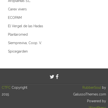
Aroplantas S.L.
Carex vivers
ECOPAM
El Vergel de las Hadas
Plantaromed
Siempreviva, Coop. V.
Spicegarden
CTFC
Copyright
RubberSoul
by
2015
GalussoThemes.com
Powered by
WordPress