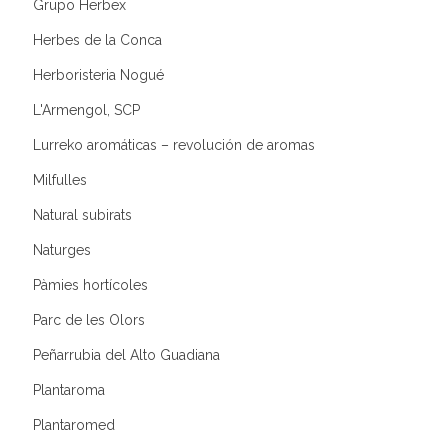
Grupo Herbex
Herbes de la Conca
Herboristeria Nogué
L'Armengol, SCP
Lurreko aromáticas – revolución de aromas
Milfulles
Natural subirats
Naturges
Pàmies hortícoles
Parc de les Olors
Peñarrubia del Alto Guadiana
Plantaroma
Plantaromed