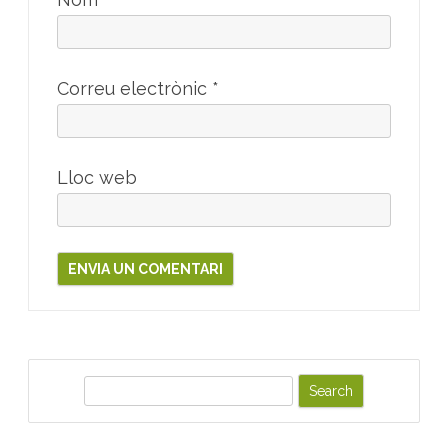
Correu electrònic
*
Lloc web
S
e
a