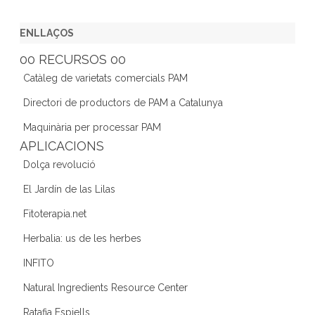
a
w
st
n
e
c
itt
a
k
e
ENLLAÇOS
e
er
gr
e
d
00 RECURSOS 00
b
a
dI
Catàleg de varietats comercials PAM
o
m
n
Directori de productors de PAM a Catalunya
o
Maquinària per processar PAM
k
APLICACIONS
Dolça revolució
El Jardín de las Lilas
Fitoterapia.net
Herbalia: us de les herbes
INFITO
Natural Ingredients Resource Center
Ratafia Espiells