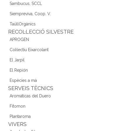
Sambucus, SCCL
Siempreviva, Coop. V.
TaüllOrgànics
RECOL·LECCIÓ SILVESTRE
APROGEN
Col·lectiu Eixarcolant
El Jarpil
El Repión
Espècies a mà
SERVEIS TÈCNICS
Aromáticas del Duero
Fitomon
Plantaroma
VIVERS