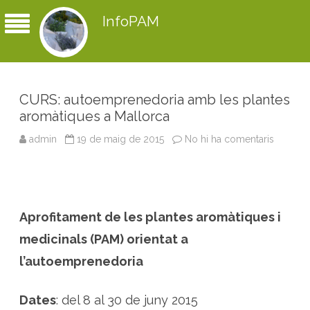
InfoPAM
CURS: autoemprenedoria amb les plantes
aromàtiques a Mallorca
admin
19 de maig de 2015
No hi ha comentaris
a
C
U
R
S
:
a
u
Aprofitament de les plantes aromàtiques i
t
o
e
medicinals (PAM) orientat a
m
p
l’autoemprenedoria
r
e
n
e
Dates
: del 8 al 30 de juny 2015
d