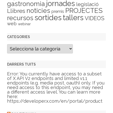
jornades
gastronomia
legislació
PROJECTES
noticies
Llibres
premis
sortides
tallers
recursos
VIDEOS
web
webinar
CATEGORIES
C
a
t
e
g
DARRERS TUITS
o
r
Error: You currently have access to a subset
i
of X API V2 endpoints and limited v1.1
e
endpoints (e.g. media post, oauth) only. If you
s
need access to this endpoint, you may need
a different access level. You can learn more
here:
https://developer.x.com/en/portal/product