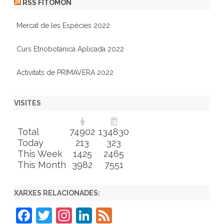
RSS FITOMON
Mercat de les Espècies 2022
Curs Etnobotánica Aplicada 2022
Activitats de PRIMAVERA 2022
VISITES
Total
74902
134830
Today
213
323
This Week
1425
2465
This Month
3982
7551
XARXES RELACIONADES:
F
T
In
Li
F