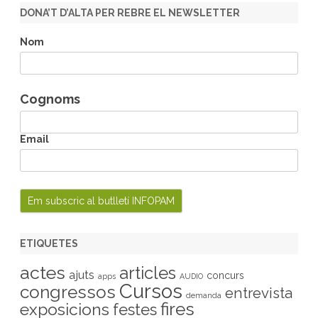
r
DONA’T D’ALTA PER REBRE EL NEWSLETTER
c
h
Nom
Cognoms
Email
ETIQUETES
actes
articles
ajuts
concurs
apps
AUDIO
Cursos
congressos
entrevista
demanda
fires
exposicions
festes