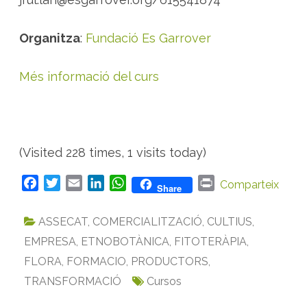
l
o
r
c
Organitza
:
Fundació Es Garrover
a
Més informació del curs
(Visited 228 times, 1 visits today)
F
T
E
L
W
P
Comparteix
Share
a
w
m
i
h
r
c
i
a
n
a
i
ASSECAT
,
COMERCIALITZACIÓ
,
CULTIUS
,
e
t
i
k
t
n
EMPRESA
,
ETNOBOTÀNICA
,
FITOTERÀPIA
,
b
t
l
e
s
t
FLORA
,
FORMACIO
,
PRODUCTORS
,
o
e
d
A
TRANSFORMACIÓ
o
r
I
p
Cursos
k
n
p